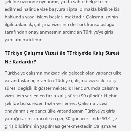
şekilde üzerinde oynanmış ya da sahte belge tespit
a
edilmesi halinde vize başvuralı iptal olmakla birlikte kişi
r
hakkında yasal işlem başlatılmaktadır. Çalışma izninin
u
ilgili bakanlık, çalışma vizesinin de Türk konsolosluğu
s
tarafından onaylanmasının ardından Türkiye’ye giriş
yapılabilmektedir.
B
Türkiye Çalışma Vizesi ile Türkiye’de Kalış Süresi
e
Ne Kadardır?
l
ç
Türkiye’ye çalışma maksadıyla gelecek olan yabancı ülke
i
vatandaşları için verilen Türkiye çalışma vizesi ile kalış
k
süresi değişiklik göstermektedir. Her durumda çalışma
a
vizesi için verilen en fazla kalış süresi 90 gündür. Hiçbir
şekilde bu süreden fazla verilemez. Çalışma vizesi
B
onaylanmış yabancı ülke vatandaşının Türkiye’ye giriş
e
yaptığı tarih itibari ile en geç 30 gün içerisinde SGK işe
n
giriş bildiriminin yapılması gerekmektedir. Çalışma ve