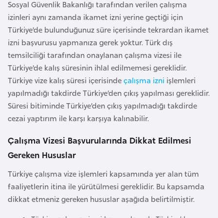
i
Sosyal Güvenlik Bakanlığı tarafından verilen çalışma
n
izinleri aynı zamanda ikamet izni yerine geçtiği için
Türkiye’de bulunduğunuz süre içerisinde tekrardan ikamet
izni başvurusu yapmanıza gerek yoktur. Türk dış
B
temsilciliği tarafından onaylanan çalışma vizesi ile
o
Türkiye’de kalış süresinin ihlal edilmemesi gereklidir.
s
Türkiye vize kalış süresi içerisinde
çalışma izni
işlemleri
n
yapılmadığı takdirde Türkiye’den çıkış yapılması gereklidir.
a
Süresi bitiminde Türkiye’den çıkış yapılmadığı takdirde
H
cezai yaptırım ile karşı karşıya kalınabilir.
e
r
Çalışma Vizesi Başvurularında Dikkat Edilmesi
s
Gereken Hususlar
e
k
Türkiye çalışma vize işlemleri kapsamında yer alan tüm
faaliyetlerin itina ile yürütülmesi gereklidir. Bu kapsamda
dikkat etmeniz gereken hususlar aşağıda belirtilmiştir.
B
u