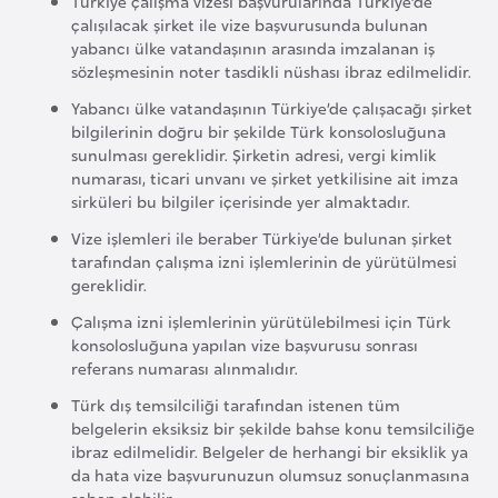
Türkiye çalışma vizesi başvurularında Türkiye’de
l
çalışılacak şirket ile vize başvurusunda bulunan
g
yabancı ülke vatandaşının arasında imzalanan iş
sözleşmesinin noter tasdikli nüshası ibraz edilmelidir.
a
r
Yabancı ülke vatandaşının Türkiye’de çalışacağı şirket
i
bilgilerinin doğru bir şekilde Türk konsolosluğuna
sunulması gereklidir. Şirketin adresi, vergi kimlik
s
numarası, ticari unvanı ve şirket yetkilisine ait imza
t
sirküleri bu bilgiler içerisinde yer almaktadır.
a
Vize işlemleri ile beraber Türkiye’de bulunan şirket
n
tarafından çalışma izni işlemlerinin de yürütülmesi
gereklidir.
B
Çalışma izni işlemlerinin yürütülebilmesi için Türk
u
konsolosluğuna yapılan vize başvurusu sonrası
referans numarası alınmalıdır.
r
k
Türk dış temsilciliği tarafından istenen tüm
i
belgelerin eksiksiz bir şekilde bahse konu temsilciliğe
ibraz edilmelidir. Belgeler de herhangi bir eksiklik ya
n
da hata vize başvurunuzun olumsuz sonuçlanmasına
a
sebep olabilir.