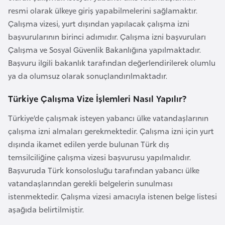
a
e
resmi olarak ülkeye giriş yapabilmelerini sağlamaktır.
r
Çalışma vizesi, yurt dışından yapılacak çalışma izni
i
A
başvurularının birinci adımıdır. Çalışma izni başvuruları
z
Çalışma ve Sosyal Güvenlik Bakanlığına yapılmaktadır.
e
Başvuru ilgili bakanlık tarafından değerlendirilerek olumlu
r
ya da olumsuz olarak sonuçlandırılmaktadır.
b
Türkiye Çalışma Vize İşlemleri Nasıl Yapılır?
a
y
Türkiye’de çalışmak isteyen yabancı ülke vatandaşlarının
c
çalışma izni almaları gerekmektedir. Çalışma izni için yurt
a
dışında ikamet edilen yerde bulunan Türk dış
n
temsilciliğine çalışma vizesi başvurusu yapılmalıdır.
Başvuruda Türk konsolosluğu tarafından yabancı ülke
B
vatandaşlarından gerekli belgelerin sunulması
a
istenmektedir. Çalışma vizesi amacıyla istenen belge listesi
h
aşağıda belirtilmiştir.
r