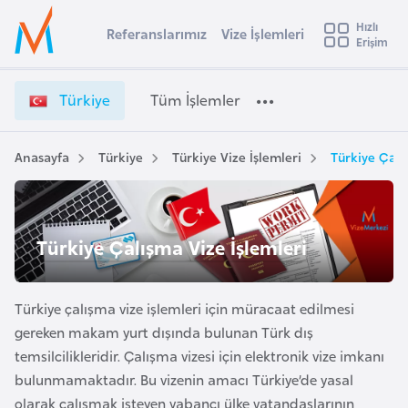
u
Hızlı
s
Referanslarımız
Vize İşlemleri
Başvuru yapmak istediğiniz ülkeyi seçin
Erişim
T
İ
Üye
t
Ülke Seçimi
ü
Girişi
r
r
l
Türkiye
Tüm İşlemler
a
k
l
e
i
y
y
Anasayfa
Türkiye
Türkiye Vize İşlemleri
Türkiye Çalı
t
a
e
V
i
i
A
z
ş
Türkiye Çalışma Vize İşlemleri
v
e
u
i
İ
s
ş
Türkiye çalışma vize işlemleri için müracaat edilmesi
m
t
l
gereken makam yurt dışında bulunan Türk dış
u
e
temsilcilikleridir. Çalışma vizesi için elektronik vize imkanı
r
m
bulunmamaktadır. Bu vizenin amacı Türkiye’de yasal
y
l
olarak çalışmak isteyen yabancı ülke vatandaşlarının