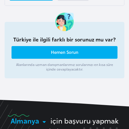
k
a
D
e
Türkiye ile ilgili farklı bir sorunuz mu var?
m
o
Hemen Sorun
k
Alanlarında uzman danışmanlarımız sorularınızı en kısa süre
r
içinde cevaplayacaktır.
a
t
i
k
K
o
n
Almanya
için başvuru yapmak
g