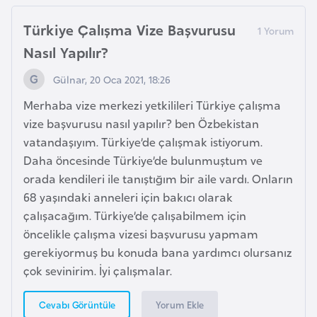
i
b
Türkiye Çalışma Vize Başvurusu
u
Nasıl Yapılır?
t
i
Gülnar, 20 Oca 2021, 18:26
Merhaba vize merkezi yetkilileri Türkiye çalışma
Ç
vize başvurusu nasıl yapılır? ben Özbekistan
i
vatandaşıyım. Türkiye’de çalışmak istiyorum.
n
Daha öncesinde Türkiye’de bulunmuştum ve
orada kendileri ile tanıştığım bir aile vardı. Onların
68 yaşındaki anneleri için bakıcı olarak
D
çalışacağım. Türkiye’de çalışabilmem için
a
öncelikle çalışma vizesi başvurusu yapmam
n
gerekiyormuş bu konuda bana yardımcı olursanız
i
çok sevinirim. İyi çalışmalar.
m
a
Yorum Ekle
Cevabı Görüntüle
r