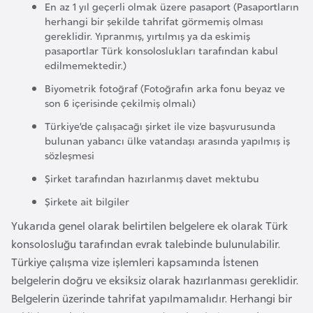
En az 1 yıl geçerli olmak üzere pasaport (Pasaportların
e
herhangi bir şekilde tahrifat görmemiş olması
y
gereklidir. Yıpranmış, yırtılmış ya da eskimiş
n
pasaportlar Türk konsoloslukları tarafından kabul
edilmemektedir.)
B
Biyometrik fotoğraf (Fotoğrafın arka fonu beyaz ve
son 6 içerisinde çekilmiş olmalı)
a
n
Türkiye’de çalışacağı şirket ile vize başvurusunda
bulunan yabancı ülke vatandaşı arasında yapılmış iş
g
sözleşmesi
l
Şirket tarafından hazırlanmış davet mektubu
a
d
Şirkete ait bilgiler
e
Yukarıda genel olarak belirtilen belgelere ek olarak Türk
ş
konsolosluğu tarafından evrak talebinde bulunulabilir.
Türkiye çalışma vize işlemleri kapsamında İstenen
B
belgelerin doğru ve eksiksiz olarak hazırlanması gereklidir.
e
Belgelerin üzerinde tahrifat yapılmamalıdır. Herhangi bir
l