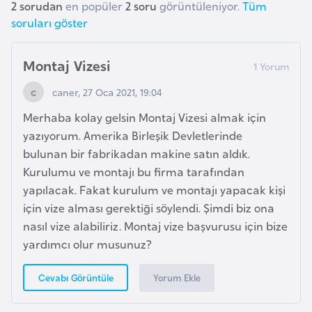
2 sorudan
en popüler
2 soru
görüntüleniyor.
Tüm
r
soruları göster
i
y
Montaj Vizesi
e
t
caner, 27 Oca 2021, 19:04
i
Merhaba kolay gelsin Montaj Vizesi almak için
yazıyorum. Amerika Birleşik Devletlerinde
C
bulunan bir fabrikadan makine satın aldık.
e
Kurulumu ve montajı bu firma tarafından
z
yapılacak. Fakat kurulum ve montajı yapacak kişi
a
için vize alması gerektiği söylendi. Şimdi biz ona
y
nasıl vize alabiliriz. Montaj vize başvurusu için bize
i
yardımcı olur musunuz?
r
Yorum Ekle
Cevabı Görüntüle
C