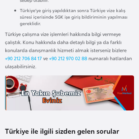
F
Türkiye’ye giriş yapıldıktan sonra Türkiye vize kalış
a
süresi içerisinde SGK işe giriş bildiriminin yapılması
s
gereklidir.
o
Türkiye çalışma vize işlemleri hakkında bilgi vermeye
çalıştık. Konu hakkında daha detaylı bilgi ya da farklı
Ç
konularda danışmanlık hizmeti almak isterseniz bizlere
a
+90 212 706 84 17
ve
+90 212 970 02 88
numaralı hatlardan
d
ulaşabilirsiniz.
Ç
e
k
C
u
m
Türkiye ile ilgili sizden gelen sorular
h
u