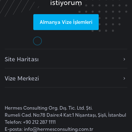
istiyorum
o
B
Almanya
Vize İşlemleri
u
l
g
a
Site Haritası
r
i
s
Vize Merkezi
t
a
n
Hermes Consulting Org. Dış. Tic. Ltd. Şti.
Rumeli Cad. No:78 Daire:4 Kat:1 Nişantaşı, Şişli, İstanbul
E
Telefon: +90 212 287 1111
r
E-posta:
info@hermesconsulting.com.tr
m