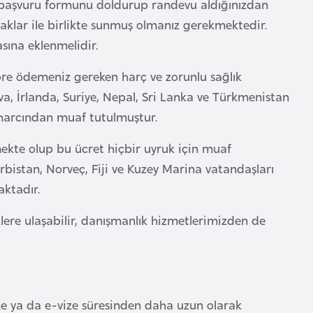
n başvuru formunu doldurup randevu aldığınızdan
klar ile birlikte sunmuş olmanız gerekmektedir.
sına eklenmelidir.
öre ödemeniz gereken harç ve zorunlu sağlık
a, İrlanda, Suriye, Nepal, Sri Lanka ve Türkmenistan
ni harcından muaf tutulmuştur.
nmekte olup bu ücret hiçbir uyruk için muaf
rbistan, Norveç, Fiji ve Kuzey Marina vatandaşları
aktadır.
ere ulaşabilir, danışmanlık hizmetlerimizden de
vize ya da e-vize süresinden daha uzun olarak