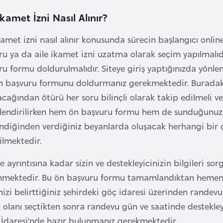
İkamet İzni Nasıl Alınır?
kamet izni nasıl alınır konusunda sürecin başlangıcı onli
ru ya da aile ikamet izni uzatma olarak seçim yapılmalıd
u formu doldurulmalıdır. Siteye giriş yaptığınızda yönlen
ön başvuru formunu doldurmanız gerekmektedir. Buradaki
cağından ötürü her soru bilinçli olarak takip edilmeli v
lendirilirken hem ön başvuru formu hem de sunduğunuz siz
endiğinden verdiğiniz beyanlarda oluşacak herhangi bir ç
ilmektedir.
e ayrıntısına kadar sizin ve destekleyicinizin bilgileri 
nmektedir. Bu ön başvuru formu tamamlandıktan hemen 
nizi belirttiğiniz şehirdeki göç idaresi üzerinden randevu
olanı seçtikten sonra randevu gün ve saatinde destekleyi
ç İdaresi’nde hazır bulunmanız gerekmektedir.