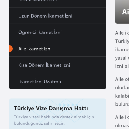
u
Ai
r
Uzun Dönem İkamet İzni
y
a
Öğrenci İkamet İzni
Aile 
Türki
A
Aile İkamet İzni
ikamet
z
yasal
e
Kısa Dönem İkamet İzni
izni 
r
b
Aile o
İkamet İzni Uzatma
a
olurla
y
kalabi
c
buluna
a
Türkiye Vize Danışma Hattı
n
Aile i
Türkiye vizesi hakkında destek almak için
bulunduğunuz şehri seçin.
olmas
B