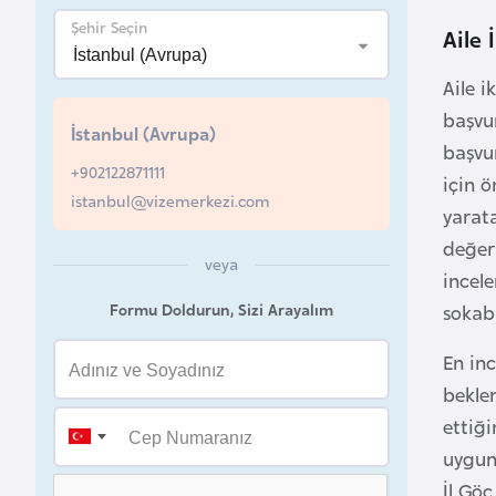
a
Şehir Seçin
Aile 
h
r
Aile i
e
başvu
İstanbul (Avrupa)
y
başvur
n
+902122871111
için 
istanbul@vizemerkezi.com
yarata
B
değer
veya
a
incel
n
Formu Doldurun, Sizi Arayalım
sokab
g
l
En inc
a
bekle
d
ettiği
e
uygun 
ş
İl Gö