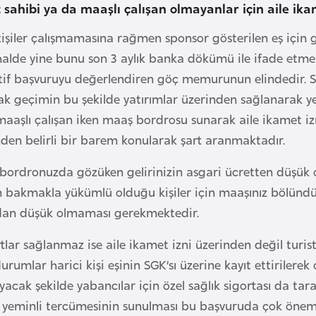
t sahibi ya da maaşlı çalışan olmayanlar için aile ika
işiler çalışmamasına rağmen sponsor gösterilen eş için g
 halde yine bunu son 3 aylık banka dökümü ile ifade etm
atif başvuruyu değerlendiren göç memurunun elindedir. S
ak geçimin bu şekilde yatırımlar üzerinden sağlanarak ye
maaşlı çalışan iken maaş bordrosu sunarak aile ikamet iz
nden belirli bir barem konularak şart aranmaktadır.
bordronuzda gözüken gelirinizin asgari ücretten düşük o
in bakmakla yükümlü olduğu kişiler için maaşınız bölündü
dan düşük olmaması gerekmektedir.
tlar sağlanmaz ise aile ikamet izni üzerinden değil turi
urumlar harici kişi eşinin SGK’sı üzerine kayıt ettirilerek 
acak şekilde yabancılar için özel sağlık sigortası da tar
ı yeminli tercümesinin sunulması bu başvuruda çok öneml