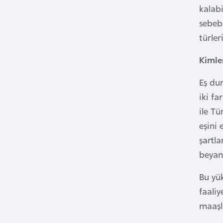
kalabi
i
sebebi
n
türler
a
F
Kimle
a
s
Eş dur
o
iki fa
ile Tü
Ç
eşini 
a
şartl
d
beyan
Ç
Bu yük
e
faaliy
k
maaşl
C