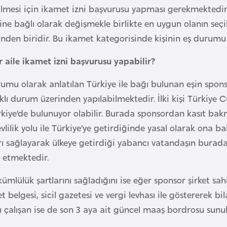
lmesi için ikamet izni başvurusu yapması gerekmektedir. 
ne bağlı olarak değişmekle birlikte en uygun olanın seçil
inden biridir. Bu ikamet kategorisinde kişinin eş durumu
r aile ikamet izni başvurusu yapabilir?
umu olarak anlatılan Türkiye ile bağı bulunan eşin sponso
rklı durum üzerinden yapılabilmektedir. İlki kişi Türkiye Cu
rkiye’de bulunuyor olabilir. Burada sponsordan kasıt bak
evlilik yolu ile Türkiye’ye getirdiğinde yasal olarak on
arı sağlayarak ülkeye getirdiği yabancı vatandaşın bura
 etmektedir.
ümlülük şartlarını sağladığını ise eğer sponsor şirket sahib
et belgesi, sicil gazetesi ve vergi levhası ile göstererek
ı çalışan ise de son 3 aya ait güncel maaş bordrosu sun