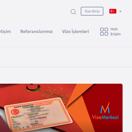
Üye Girişi
Hızlı
etişim
Referanslarımız
Vize İşlemleri
Erişim