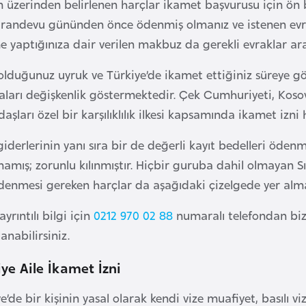
m üzerinden belirlenen harçlar ikamet başvurusu için ö
 randevu gününden önce ödenmiş olmanız ve istenen evra
 yaptığınıza dair verilen makbuz da gerekli evraklar ara
 olduğunuz uyruk ve Türkiye’de ikamet ettiğiniz süreye g
aları değişkenlik göstermektedir. Çek Cumhuriyeti, Kosov
aşları özel bir karşılıklılık ilkesi kapsamında ikamet iz
iderlerinin yanı sıra bir de değerli kayıt bedelleri öde
amış; zorunlu kılınmıştır. Hiçbir guruba dahil olmayan Sı
ödenmesi gereken harçlar da aşağıdaki çizelgede yer alm
yrıntılı bilgi için
0212 970 02 88
numaralı telefondan bizl
anabilirsiniz.
ye Aile İkamet İzni
e’de bir kişinin yasal olarak kendi vize muafiyet, basılı 