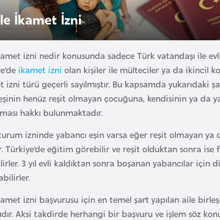
le İkamet İzni
ikamet izni nedir konusunda sadece Türk vatandaşı ile ev
ye’de
ikamet izni
olan kişiler ile mülteciler ya da ikincil k
 izni türü geçerli sayılmıştır. Bu kapsamda yukarıdaki şar
 eşinin henüz reşit olmayan çocuğuna, kendisinin ya da 
alması hakkı bulunmaktadır.
turum izninde yabancı eşin varsa eğer reşit olmayan ya d
r. Türkiye’de eğitim görebilir ve reşit olduktan sonra is
lirler. 3 yıl evli kaldıktan sonra boşanan yabancılar için
bilirler.
kamet izni başvurusu için en temel şart yapılan aile birleş
ıdır. Aksi takdirde herhangi bir başvuru ve işlem söz ko