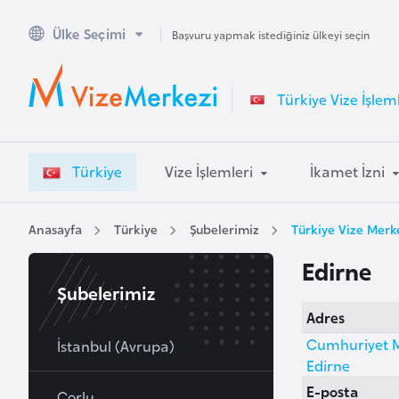
Ülke Seçimi
A
Başvuru yapmak istediğiniz ülkeyi seçin
v
u
Türkiye Vize İşleml
s
t
r
Türkiye
Vize İşlemleri
İkamet İzni
a
l
y
Anasayfa
Türkiye
Şubelerimiz
Türkiye Vize Merke
a
Edirne
Şubelerimiz
A
Adres
v
Cumhuriyet Ma
u
İstanbul (Avrupa)
Edirne
s
E-posta
t
Çorlu