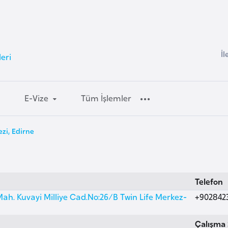
İl
eri
E-Vize
Tüm İşlemler
zi, Edirne
Telefon
h. Kuvayi Milliye Cad.No:26/B Twin Life Merkez-
+902842
Çalışma 