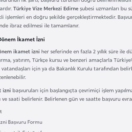
vardır.
Türkiye Vize Merkezi Edirne
şubesi uzmanları bu s
li işlemleri en doğru şekilde gerçekleştirmektedir. Başvu
nde ibraz edilmesi ile tamamlanır.
Dönem İkamet İzni
dönem ikamet izni
her seferinde en fazla 2 yıllık süre ile d
tırma, yatırım, Türkçe kursu ve benzeri amaçlarla Türkiy
vatandaşları için ya da Bakanlık Kurulu tarafından belirl
enlenebilir.
t izni
başvuruları için başlangıçta çevrimiçi işlem yapılm
e saati belirlenir. Belirlenen gün ve saatte başvuru evrakl
t
İzni Başvuru Formu