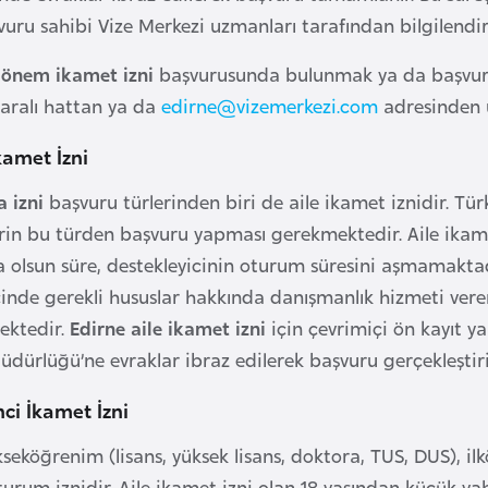
uru sahibi Vize Merkezi uzmanları tarafından bilgilendir
dönem ikamet izni
başvurusunda bulunmak ya da başvurul
ralı hattan ya da
edirne@vizemerkezi.com
adresinden u
kamet İzni
a izni
başvuru türlerinden biri de aile ikamet iznidir. Tür
erin bu türden başvuru yapması gerekmektedir. Aile ikame
a olsun süre, destekleyicinin oturum süresini aşmamakta
inde gerekli hususlar hakkında danışmanlık hizmeti ver
ektedir.
Edirne aile ikamet izni
için çevrimiçi ön kayıt y
üdürlüğü’ne evraklar ibraz edilerek başvuru gerçekleştiril
ci İkamet İzni
kseköğrenim (lisans, yüksek lisans, doktora, TUS, DUS), i
urum iznidir. Aile ikamet izni olan 18 yaşından küçük ya