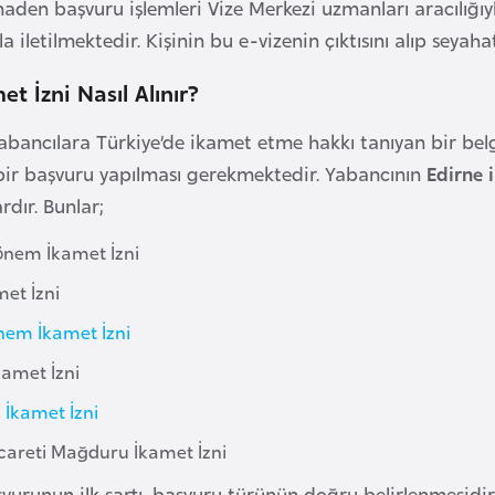
inaden başvuru işlemleri Vize Merkezi uzmanları aracılığı
la iletilmektedir. Kişinin bu e-vizenin çıktısını alıp se
t İzni Nasıl Alınır?
yabancılara Türkiye’de ikamet etme hakkı tanıyan bir bel
bir başvuru yapılması gerekmektedir. Yabancının
Edirne 
rdır. Bunlar;
nem İkamet İzni
met İzni
nem İkamet İzni
kamet İzni
 İkamet İzni
icareti Mağduru İkamet İzni
vurunun ilk şartı, başvuru türünün doğru belirlenmesidir.