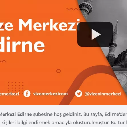
Merkezi Edirne
şubesine hoş geldiniz. Bu sayfa, Edirne’den
 kişileri bilgilendirmek amacıyla oluşturulmuştur. Bu tür