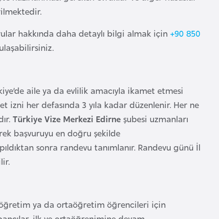
ilmektedir.
ar hakkında daha detaylı bilgi almak için
+90 850
laşabilirsiniz.
kiye’de aile ya da evlilik amacıyla ikamet etmesi
t izni her defasında 3 yıla kadar düzenlenir. Her ne
dır.
Türkiye Vize Merkezi Edirne
şubesi uzmanları
erek başvuruyu en doğru şekilde
apıldıktan sonra randevu tanımlanır. Randevu günü İl
ir.
lköğretim ya da ortaöğretim öğrencileri için
bancılar, ilk ve ortaöğrenimine devam