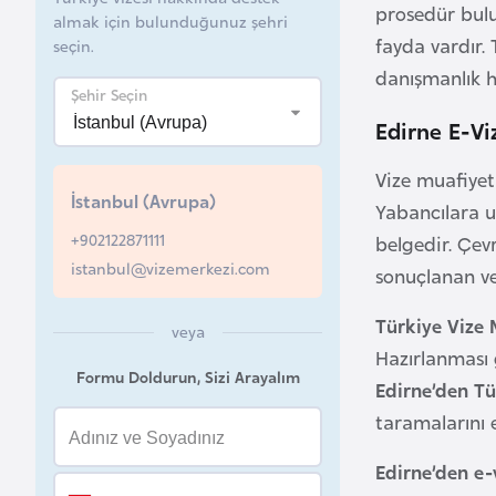
prosedür bul
almak için bulunduğunuz şehri
B
fayda vardır.
seçin.
e
danışmanlık h
l
Şehir Seçin
a
Edirne E-Viz
r
Vize muafiyet
u
İstanbul (Avrupa)
s
Yabancılara uy
+902122871111
belgedir. Çev
istanbul@vizemerkezi.com
sonuçlanan ve 
B
e
Türkiye Vize 
veya
l
Hazırlanması g
ç
Formu Doldurun, Sizi Arayalım
Edirne’den Tü
i
k
taramalarını e
a
Edirne’den e-