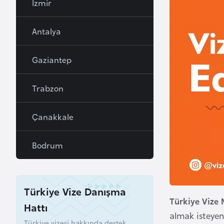
İzmir
a
h
Antalya
r
e
Gaziantep
y
n
Trabzon
B
Çanakkale
a
n
Bodrum
g
l
a
d
Türkiye Vize Danışma
e
Türkiye Vize 
Hattı
ş
almak isteyen
Türkiye vizesi hakkında destek