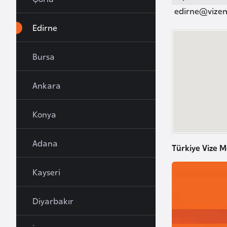
u
edirne@vize
r
Edirne
y
a
Bursa
A
Ankara
z
e
Konya
r
b
Adana
a
Türkiye Vize M
y
c
Kayseri
a
n
Diyarbakır
B