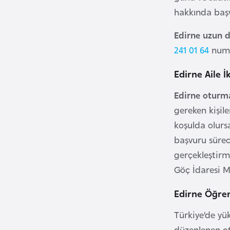
u
hakkında başv
m
h
Edirne uzun 
u
241 01 64
numa
r
i
Edirne Aile İ
y
Edirne oturm
e
gereken kişil
t
i
koşulda olurs
başvuru sürec
C
gerçekleştirm
e
Göç İdaresi M
z
Edirne Öğren
a
y
Türkiye’de yü
i
düzenlenen ot