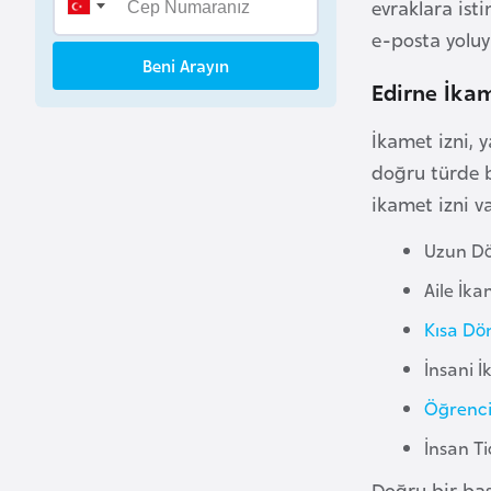
evraklara ist
B
e-posta yoluy
e
Beni Arayın
n
Edirne İkame
i
n
İkamet izni, 
doğru türde 
B
ikamet izni va
o
Uzun Dö
s
n
Aile İka
a
Kısa Dö
H
e
İnsani İ
r
Öğrenci
s
İnsan T
e
k
Doğru bir baş