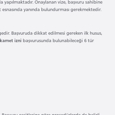
yla yapılmaktadır. Onaylanan vize, başvuru sahibine
yahat esnasında yanında bulundurması gerekmektedir.
gedir. Başvuruda dikkat edilmesi gereken ilk husus,
ikamet izni
başvurusunda bulunabileceği 6 tür
 Başvuru çeşitlerine göre prosedürlerde de belirli