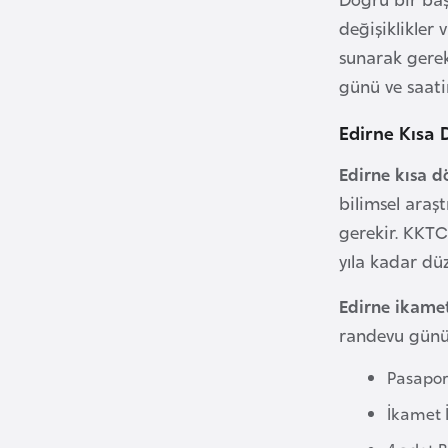
değişiklikler 
B
sunarak gerek
u
günü ve saati
l
g
Edirne Kısa 
a
Edirne kısa 
r
bilimsel araş
i
gerekir. KKTC 
s
t
yıla kadar düz
a
Edirne ikame
n
randevu günü v
B
Pasapor
u
İkamet 
r
k