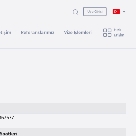
Üye Girişi
Hızlı
etişim
Referanslarımız
Vize İşlemleri
Erişim
367677
Saatleri