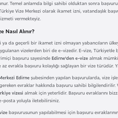
unur. Temel anlamda bilgi sahibi olduktan sonra başv
 Türkiye Vize Merkezi olarak ikamet izni, vatandaşlık baş
izmeti vermekteyiz.
e Nasıl Alınır?
i ya da geçerli bir ikamet izni olmayan yabancıların ülke
gulanan vizelerden biri de e-vizedir. E-vize, Türkiye’de 
rimiçi başvuru sayesinde
Edirne'den e-vize
almak mümkünd
az evrakla başvuru kolaylığı sağlayan bir vize türüdür. Yal
Merkezi Edirne
şubesinden yapılan başvurularda, vize işle
ereken evraklar hakkında başvuru sahibi bilgilendirilir. Vi
rkiye vizesi
almak için yeterlidir. Başvuru evraklarını bizz
-posta yoluyla iletebilirsiniz.
vize
başvurusunun yapılabilmesi için başvuru evraklarının