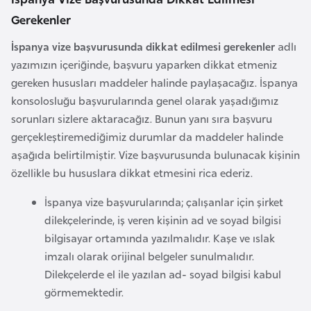
F
Gerekenler
r
a
İspanya vize başvurusunda dikkat edilmesi gerekenler
adlı
n
yazımızın içeriğinde, başvuru yaparken dikkat etmeniz
s
gereken hususları maddeler halinde paylaşacağız. İspanya
a
konsolosluğu başvurularında genel olarak yaşadığımız
sorunları sizlere aktaracağız. Bunun yanı sıra başvuru
gerçekleştiremediğimiz durumlar da maddeler halinde
G
aşağıda belirtilmiştir. Vize başvurusunda bulunacak kişinin
a
özellikle bu hususlara dikkat etmesini rica ederiz.
b
o
İspanya vize başvurularında; çalışanlar için şirket
n
dilekçelerinde, iş veren kişinin ad ve soyad bilgisi
bilgisayar ortamında yazılmalıdır. Kaşe ve ıslak
G
imzalı olarak orijinal belgeler sunulmalıdır.
a
Dilekçelerde el ile yazılan ad- soyad bilgisi kabul
m
görmemektedir.
b