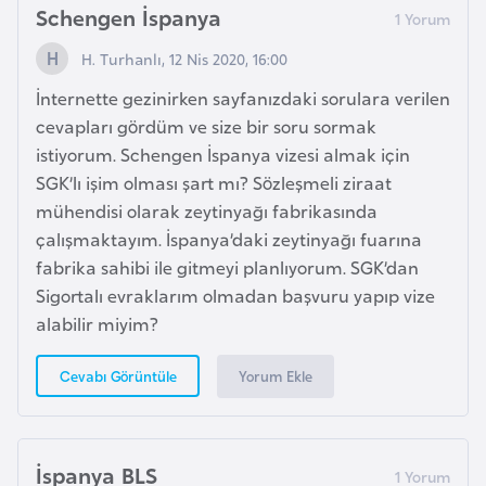
Schengen İspanya
g
o
H. Turhanlı, 12 Nis 2020, 16:00
İnternette gezinirken sayfanızdaki sorulara verilen
K
cevapları gördüm ve size bir soru sormak
ü
istiyorum. Schengen İspanya vizesi almak için
b
SGK’lı işim olması şart mı? Sözleşmeli ziraat
a
mühendisi olarak zeytinyağı fabrikasında
çalışmaktayım. İspanya’daki zeytinyağı fuarına
K
fabrika sahibi ile gitmeyi planlıyorum. SGK’dan
u
Sigortalı evraklarım olmadan başvuru yapıp vize
v
alabilir miyim?
e
y
Yorum Ekle
Cevabı Görüntüle
t
L
İspanya BLS