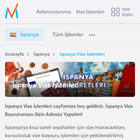
u
Hızlı
s
Referanslarımız
Vize İşlemleri
Başvuru yapmak istediğiniz ülkeyi seçin
Erişim
İ
İ
Üye
t
Ülke Seçimi
s
Girişi
r
p
l
İspanya
Tüm İşlemler
a
a
l
e
n
y
y
Anasayfa
İspanya
İspanya Vize İşlemleri
t
a
a
V
i
i
A
z
ş
İspanya Vize İşlemleri
v
e
u
i
İ
s
ş
İspanya Vize İşlemleri sayfamıza hoş geldiniz. İspanya Vize
m
t
l
Başvurunuzu Sizin Adınıza Yapalım!
u
e
r
İspanya’ya kısa süreli seyahatler için vize müracaatları,
m
y
l
konsolosluk vize başvuru işlemleri için yetkilendirilmiş