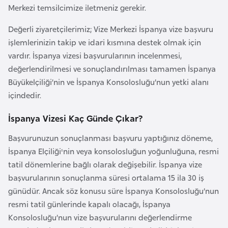
Merkezi temsilcimize iletmeniz gerekir.
e
n
Değerli ziyaretçilerimiz; Vize Merkezi İspanya vize başvuru
i
işlemlerinizin takip ve idari kısmına destek olmak için
s
vardır. İspanya vizesi başvurularının incelenmesi,
t
değerlendirilmesi ve sonuçlandırılması tamamen İspanya
a
Büyükelçiliği’nin ve İspanya Konsolosluğu’nun yetki alanı
n
içindedir.
İspanya Vizesi Kaç Günde Çıkar?
E
s
Başvurunuzun sonuçlanması başvuru yaptığınız döneme,
t
İspanya Elçiliği'nin veya konsolosluğun yoğunluğuna, resmi
o
tatil dönemlerine bağlı olarak değişebilir. İspanya vize
n
başvurularının sonuçlanma süresi ortalama 15 ila 30 iş
y
günüdür. Ancak söz konusu süre İspanya Konsolosluğu’nun
a
resmi tatil günlerinde kapalı olacağı, İspanya
Konsolosluğu’nun vize başvurularını değerlendirme