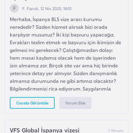
e
F. Faruk, 12 Nis 2020, 14:01
s
o
Merhaba, İspanya BLS vize aracı kurumu
t
nerededir? Sizden hizmet alırsak bizi orada
h
karşılıyor musunuz? İki kişi başvuru yapacağız.
o
Evrakları teslim etmek ve başvuru için ikimizin de
gelmesi mi gerekecek? Çalıştığımızdan dolayı
hem mesai kaybımız olacak hem de işyerinden
L
izin almamız zor. Birçok site var ama hiç birinde
e
yeterince detay yer almıyor. Sizden danışmanlık
t
almamız durumunda ne gibi artımız olacaktır?
o
Bilgilendirmenizi rica ediyorum. Saygılarımla
n
y
Yorum Ekle
Cevabı Görüntüle
a
L
VFS Global İspanya vizesi
i