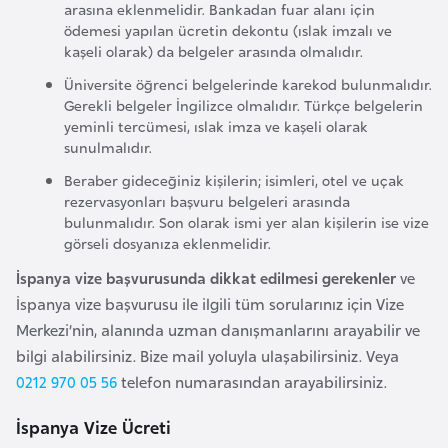
s
arasına eklenmelidir. Bankadan fuar alanı için
a
ödemesi yapılan ücretin dekontu (ıslak imzalı ve
kaşeli olarak) da belgeler arasında olmalıdır.
u
Üniversite öğrenci belgelerinde karekod bulunmalıdır.
Gerekli belgeler İngilizce olmalıdır. Türkçe belgelerin
G
yeminli tercümesi, ıslak imza ve kaşeli olarak
i
sunulmalıdır.
n
Beraber gideceğiniz kişilerin; isimleri, otel ve uçak
e
rezervasyonları başvuru belgeleri arasında
bulunmalıdır. Son olarak ismi yer alan kişilerin ise vize
görseli dosyanıza eklenmelidir.
G
r
İspanya vize başvurusunda dikkat edilmesi gerekenler
ve
e
İspanya vize başvurusu ile ilgili tüm sorularınız için Vize
n
Merkezi’nin, alanında uzman danışmanlarını arayabilir ve
a
bilgi alabilirsiniz. Bize mail yoluyla ulaşabilirsiniz. Veya
d
0212 970 05 56
telefon numarasından arayabilirsiniz.
a
İspanya Vize Ücreti