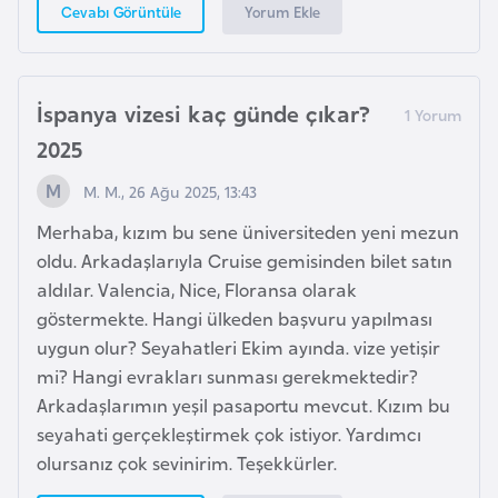
H
Yorum Ekle
Cevabı Görüntüle
o
l
l
İspanya vizesi kaç günde çıkar?
a
2025
n
d
M. M., 26 Ağu 2025, 13:43
a
Merhaba, kızım bu sene üniversiteden yeni mezun
oldu. Arkadaşlarıyla Cruise gemisinden bilet satın
İ
aldılar. Valencia, Nice, Floransa olarak
n
göstermekte. Hangi ülkeden başvuru yapılması
g
uygun olur? Seyahatleri Ekim ayında. vize yetişir
i
mi? Hangi evrakları sunması gerekmektedir?
l
Arkadaşlarımın yeşil pasaportu mevcut. Kızım bu
t
seyahati gerçekleştirmek çok istiyor. Yardımcı
e
olursanız çok sevinirim. Teşekkürler.
r