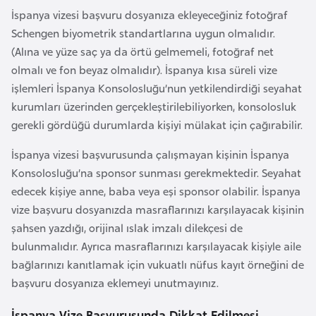
a
İspanya vizesi başvuru dosyanıza ekleyeceğiniz fotoğraf
h
Schengen biyometrik standartlarına uygun olmalıdır.
i
(Alına ve yüze saç ya da örtü gelmemeli, fotoğraf net
l
olmalı ve fon beyaz olmalıdır). İspanya kısa süreli vize
i
işlemleri İspanya Konsolosluğu’nun yetkilendirdiği seyahat
kurumları üzerinden gerçekleştirilebiliyorken, konsolosluk
F
gerekli gördüğü durumlarda kişiyi mülakat için çağırabilir.
i
İspanya vizesi başvurusunda çalışmayan kişinin İspanya
n
Konsolosluğu’na sponsor sunması gerekmektedir. Seyahat
l
edecek kişiye anne, baba veya eşi sponsor olabilir. İspanya
a
vize başvuru dosyanızda masraflarınızı karşılayacak kişinin
n
şahsen yazdığı, orijinal ıslak imzalı dilekçesi de
d
bulunmalıdır. Ayrıca masraflarınızı karşılayacak kişiyle aile
i
bağlarınızı kanıtlamak için vukuatlı nüfus kayıt örneğini de
y
başvuru dosyanıza eklemeyi unutmayınız.
a
İspanya Vize Başvurusunda Dikkat Edilmesi