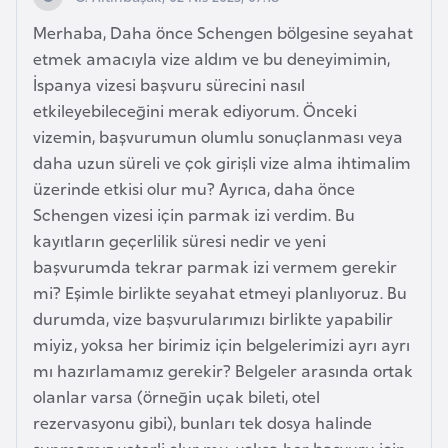
p
Merhaba, Daha önce Schengen bölgesine seyahat
a
etmek amacıyla vize aldım ve bu deneyimimin,
n
İspanya vizesi başvuru sürecini nasıl
y
etkileyebileceğini merak ediyorum. Önceki
a
vizemin, başvurumun olumlu sonuçlanması veya
daha uzun süreli ve çok girişli vize alma ihtimalim
üzerinde etkisi olur mu? Ayrıca, daha önce
İ
Schengen vizesi için parmak izi verdim. Bu
s
kayıtların geçerlilik süresi nedir ve yeni
r
başvurumda tekrar parmak izi vermem gerekir
a
mi? Eşimle birlikte seyahat etmeyi planlıyoruz. Bu
i
durumda, vize başvurularımızı birlikte yapabilir
l
miyiz, yoksa her birimiz için belgelerimizi ayrı ayrı
mı hazırlamamız gerekir? Belgeler arasında ortak
İ
olanlar varsa (örneğin uçak bileti, otel
s
rezervasyonu gibi), bunları tek dosya halinde
v
sunmamız yeterli olur mu, yoksa her başvuru için