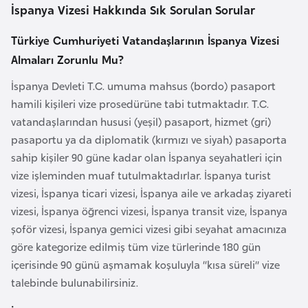
i
İspanya Vizesi Hakkında Sık Sorulan Sorular
b
u
Türkiye Cumhuriyeti Vatandaşlarının İspanya Vizesi
t
Almaları Zorunlu Mu?
i
İspanya Devleti T.C. umuma mahsus (bordo) pasaport
hamili kişileri vize prosedürüne tabi tutmaktadır. T.C.
Ç
vatandaşlarından hususi (yeşil) pasaport, hizmet (gri)
i
pasaportu ya da diplomatik (kırmızı ve siyah) pasaporta
n
sahip kişiler 90 güne kadar olan İspanya seyahatleri için
vize işleminden muaf tutulmaktadırlar. İspanya turist
D
vizesi, İspanya ticari vizesi, İspanya aile ve arkadaş ziyareti
a
vizesi, İspanya öğrenci vizesi, İspanya transit vize, İspanya
n
şoför vizesi, İspanya gemici vizesi gibi seyahat amacınıza
i
göre kategorize edilmiş tüm vize türlerinde 180 gün
m
içerisinde 90 günü aşmamak koşuluyla “kısa süreli” vize
a
talebinde bulunabilirsiniz.
r