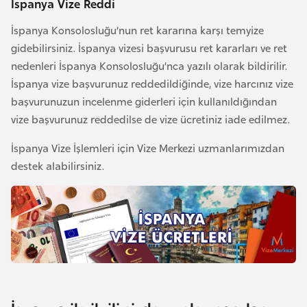
İspanya Vize Reddi
d
İspanya Konsolosluğu’nun ret kararına karşı temyize
a
gidebilirsiniz. İspanya vizesi başvurusu ret kararları ve ret
n
nedenleri İspanya Konsolosluğu’nca yazılı olarak bildirilir.
İspanya vize başvurunuz reddedildiğinde, vize harcınız vize
G
başvurunuzun incelenme giderleri için kullanıldığından
u
vize başvurunuz reddedilse de vize ücretiniz iade edilmez.
y
a
İspanya Vize İşlemleri için Vize Merkezi uzmanlarımızdan
n
destek alabilirsiniz.
a
H
i
n
d
i