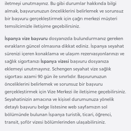
iletmeyi unutmayınız. Bu gibi durumlar hakkında bilgi
r
almak, başvurunuzun önceliklerini belirlemek ve sorunsuz
i
bir başvuru gerçekleştirmek için çağrı merkezi müşteri
y
temsilcimizle iletişime geçebilirsiniz.
e
t
İspanya vize başvuru
dosyanızda bulundurmanız gereken
i
evrakların güncel olmasına dikkat ediniz. İspanya seyahat
sürenizi içeren konaklama ve ulaşım rezervasyonlarınızı ve
sağlık sigortanızı
İspanya vizesi
başvuru dosyanıza
C
eklemeyi unutmayınız. Schengen seyahat vize sağlık
e
sigortası azami 90 gün ile sınırlıdır. Başvurunuzun
z
önceliklerini belirlemek ve sorunsuz bir başvuru
a
gerçekleştirmek için Vize Merkezi ile iletişime geçebilirsiniz.
y
Seyahatinizin amacına ve kişisel durumunuza yönelik
i
detaylı başvuru belge listesine web sayfamızın sol
r
bölümünde bulunan İspanya turistik, ticari, öğrenci,
transit, şoför vizesi bölümlerinden ulaşabilirsiniz.
C