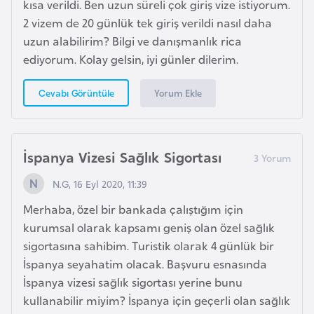
kısa verildi. Ben uzun süreli çok giriş vize istiyorum.
2 vizem de 20 günlük tek giriş verildi nasıl daha
İ
uzun alabilirim? Bilgi ve danışmanlık rica
z
ediyorum. Kolay gelsin, iyi günler dilerim.
l
a
Yorum Ekle
Cevabı Görüntüle
n
d
a
İspanya Vizesi Sağlık Sigortası
N.G, 16 Eyl 2020, 11:39
K
a
Merhaba, özel bir bankada çalıştığım için
m
kurumsal olarak kapsamı geniş olan özel sağlık
b
sigortasına sahibim. Turistik olarak 4 günlük bir
o
İspanya seyahatim olacak. Başvuru esnasında
ç
İspanya vizesi sağlık sigortası yerine bunu
y
kullanabilir miyim? İspanya için geçerli olan sağlık
a