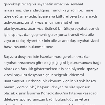
i
gerçekleştireceğiniz seyahatin amacına, seyahat
n
masrafınızı dayandırdığınız maddi kaynağın biçimine
göre değişmektedir. İspanya’ya kültürel veya tatil amaçlı
B
gidiyorsanız turistik vize; iş için seyahat etmeyi
o
planlıyorsanız ticari vize; üçüncü bir ülkeye seyahat etmek
s
için İspanya’dan geçmeniz gerekiyorsa transit vize; aile
n
veya arkadaş ziyaretiniz için aile ve arkadaş seyahat vizesi
a
başvurusunda bulunmalısınız.
H
Başvuru dosyanız için hazırlanması gereken evraklar
e
seyahat amacınıza göre değiştiği gibi iş durumunuza bağlı
r
olarak da farklılık göstermektedir. İş sahibiyseniz
İspanya
s
vizesi
başvuru dosyanıza gelir belgenizi eklemeyi
e
unutmayınız. Herhangi bir ekonomik geliriniz yok ise (ev
k
hanımı, öğrenci vb.) başvuru dosyanıza size sponsor
olacak kişinin İspanya Konsolosluğu’na hitaben yazacağı
B
dilekçeyi, sponsorunuzun bağlı bulunduğu şirketten
u