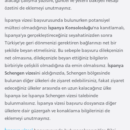
alacağı çalışma yazısını, güncel ve yeterli bakiyeli hesap
l
özetini de eklemeyi unutmayınız.
g
a
İspanya vizesi başvurusunda bulunurken potansiyel
r
mülteci olmadığınızı
İspanya Konsolosluğu
’na kanıtlamalı,
i
İspanya’ya gerçekleştireceğiniz seyahatinizden sonra
s
Türkiye’ye geri dönmenizi gerektiren bağlarınızı net bir
t
şekilde beyan etmelisiniz. Bu sebeple başvuru dilekçenizin
a
net olmasına, dilekçenizle beyan ettiğiniz bilgilerin
n
birbiriyle çelişkili olmadığına da emin olmalısınız.
İspanya
Schengen vizesi
ni aldığınızda, Schengen bölgesinde
bulunan diğer ülkeleri de ziyaret edebilirsiniz, fakat ziyaret
B
edeceğiniz ülkeler arasında en uzun kalacağınız ülke
u
İspanya ise İspanya Schengen vizesi talebinde
r
bulunmalısınız. İspanya vizesi başvuru dosyanıza diğer
k
ülkelere dair güzergah ve konaklama bilgilerinizi de
i
eklemeyi unutmayınız.
n
a