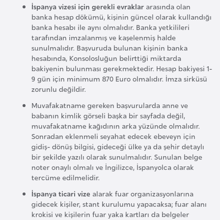
İspanya vizesi için gerekli evraklar
arasında olan
i
banka hesap dökümü, kişinin güncel olarak kullandığı
y
banka hesabı ile aynı olmalıdır. Banka yetkilileri
a
tarafından imzalanmış ve kaşelenmiş halde
sunulmalıdır. Başvuruda bulunan kişinin banka
hesabında, Konsolosluğun belirttiği miktarda
G
bakiyenin bulunması gerekmektedir. Hesap bakiyesi 1-
a
9 gün için minimum 870 Euro olmalıdır. İmza sirküsü
zorunlu değildir.
n
a
Muvafakatname gereken başvurularda anne ve
babanın kimlik görseli başka bir sayfada değil,
muvafakatname kağıdının arka yüzünde olmalıdır.
G
Sonradan eklenmeli seyahat edecek ebeveyn için
i
gidiş- dönüş bilgisi, gideceği ülke ya da şehir detaylı
bir şekilde yazılı olarak sunulmalıdır. Sunulan belge
n
noter onaylı olmalı ve İngilizce, İspanyolca olarak
e
tercüme edilmelidir.
B
İspanya ticari vize
alarak fuar organizasyonlarına
i
gidecek kişiler, stant kurulumu yapacaksa; fuar alanı
s
krokisi ve kişilerin fuar yaka kartları da belgeler