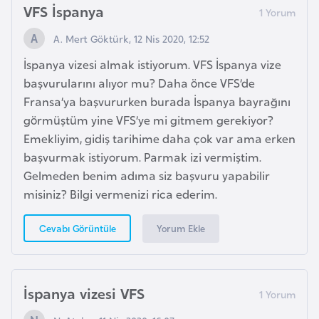
VFS İspanya
i
t
A. Mert Göktürk, 12 Nis 2020, 12:52
v
İspanya vizesi almak istiyorum. VFS İspanya vize
a
başvurularını alıyor mu? Daha önce VFS’de
n
Fransa’ya başvururken burada İspanya bayrağını
y
görmüştüm yine VFS’ye mi gitmem gerekiyor?
a
Emekliyim, gidiş tarihime daha çok var ama erken
başvurmak istiyorum. Parmak izi vermiştim.
L
Gelmeden benim adıma siz başvuru yapabilir
ü
misiniz? Bilgi vermenizi rica ederim.
k
s
Yorum Ekle
Cevabı Görüntüle
e
m
b
İspanya vizesi VFS
u