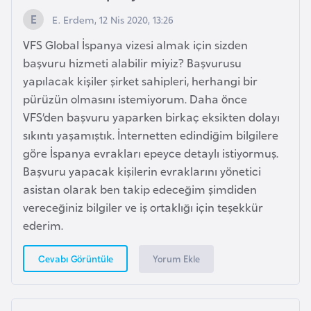
b
E. Erdem, 12 Nis 2020, 13:26
y
VFS Global İspanya vizesi almak için sizden
a
başvuru hizmeti alabilir miyiz? Başvurusu
yapılacak kişiler şirket sahipleri, herhangi bir
L
pürüzün olmasını istemiyorum. Daha önce
i
VFS’den başvuru yaparken birkaç eksikten dolayı
h
sıkıntı yaşamıştık. İnternetten edindiğim bilgilere
t
göre İspanya evrakları epeyce detaylı istiyormuş.
e
Başvuru yapacak kişilerin evraklarını yönetici
n
asistan olarak ben takip edeceğim şimdiden
ş
vereceğiniz bilgiler ve iş ortaklığı için teşekkür
t
ederim.
a
y
Yorum Ekle
Cevabı Görüntüle
n
L