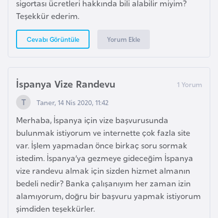
sigortası ücretleri hakkında bili alabilir miyim?
Teşekkür ederim.
K
Yorum Ekle
Cevabı Görüntüle
a
m
e
r
İspanya Vize Randevu
u
Taner, 14 Nis 2020, 11:42
n
Merhaba, İspanya için vize başvurusunda
K
bulunmak istiyorum ve internette çok fazla site
a
var. İşlem yapmadan önce birkaç soru sormak
n
istedim. İspanya’ya gezmeye gideceğim İspanya
a
vize randevu almak için sizden hizmet almanın
d
bedeli nedir? Banka çalışanıyım her zaman izin
a
alamıyorum, doğru bir başvuru yapmak istiyorum
şimdiden teşekkürler.