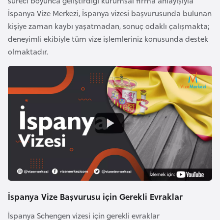
süreci boyunca geliştirdiği kurumsal firma anlayışıyla
a
İspanya Vize Merkezi, İspanya vizesi başvurusunda bulunan
r
kişiye zaman kaybı yaşatmadan, sonuç odaklı çalışmakta;
u
deneyimli ekibiyle tüm vize işlemleriniz konusunda destek
s
olmaktadır.
B
e
l
ç
i
k
a
B
İspanya Vize Başvurusu için Gerekli Evraklar
e
n
İspanya Schengen vizesi için gerekli evraklar