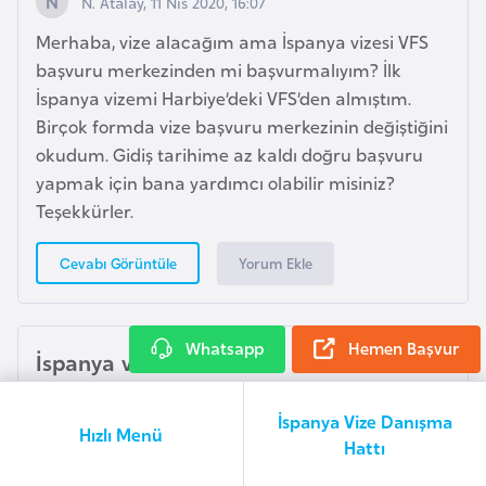
r
N. Atalay, 11 Nis 2020, 16:07
g
Merhaba, vize alacağım ama İspanya vizesi VFS
başvuru merkezinden mi başvurmalıyım? İlk
M
İspanya vizemi Harbiye’deki VFS’den almıştım.
a
Birçok formda vize başvuru merkezinin değiştiğini
c
okudum. Gidiş tarihime az kaldı doğru başvuru
a
yapmak için bana yardımcı olabilir misiniz?
r
Teşekkürler.
i
s
Yorum Ekle
Cevabı Görüntüle
t
a
n
Whatsapp
Hemen Başvur
İspanya vizesi 2020
Z. BERTAN, 08 Nis 2020, 14:33
M
İspanya Vize Danışma
Hızlı Menü
a
Merhaba, İspanya vizesi 2020 yılı hakkında
Hattı
l
araştırma yaparken sizi Google’dan buldum diğer