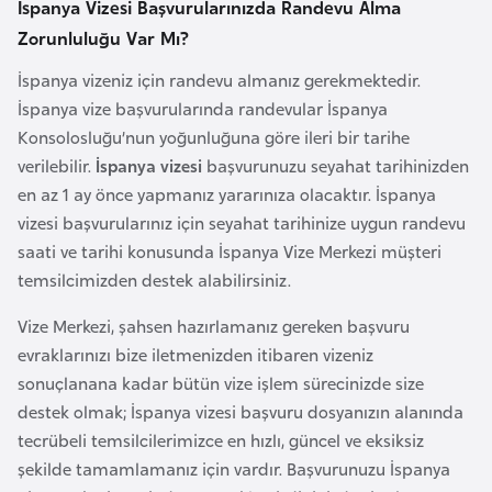
İspanya Vizesi Başvurularınızda Randevu Alma
k
Zorunluluğu Var Mı?
a
İspanya vizeniz için randevu almanız gerekmektedir.
D
İspanya vize başvurularında randevular İspanya
e
Konsolosluğu’nun yoğunluğuna göre ileri bir tarihe
m
verilebilir.
İspanya vizesi
başvurunuzu seyahat tarihinizden
o
en az 1 ay önce yapmanız yararınıza olacaktır. İspanya
k
vizesi başvurularınız için seyahat tarihinize uygun randevu
r
saati ve tarihi konusunda İspanya Vize Merkezi müşteri
a
temsilcimizden destek alabilirsiniz.
t
Vize Merkezi, şahsen hazırlamanız gereken başvuru
i
evraklarınızı bize iletmenizden itibaren vizeniz
k
sonuçlanana kadar bütün vize işlem sürecinizde size
K
destek olmak; İspanya vizesi başvuru dosyanızın alanında
o
tecrübeli temsilcilerimizce en hızlı, güncel ve eksiksiz
n
şekilde tamamlamanız için vardır. Başvurunuzu İspanya
g