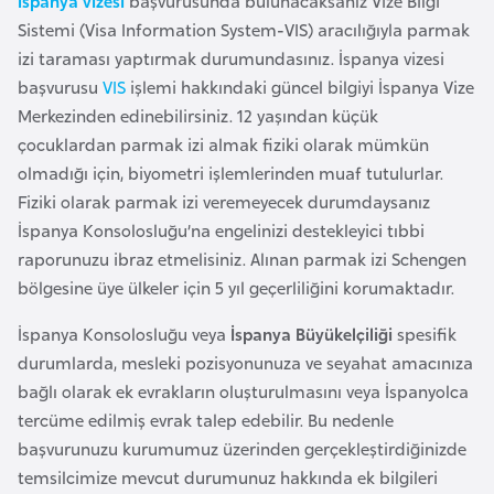
İspanya vizesi
başvurusunda bulunacaksanız Vize Bilgi
F
Sistemi (Visa Information System-VIS) aracılığıyla parmak
a
izi taraması yaptırmak durumundasınız. İspanya vizesi
s
başvurusu
VIS
işlemi hakkındaki güncel bilgiyi İspanya Vize
o
Merkezinden edinebilirsiniz. 12 yaşından küçük
çocuklardan parmak izi almak fiziki olarak mümkün
Ç
olmadığı için, biyometri işlemlerinden muaf tutulurlar.
a
Fiziki olarak parmak izi veremeyecek durumdaysanız
d
İspanya Konsolosluğu’na engelinizi destekleyici tıbbi
raporunuzu ibraz etmelisiniz. Alınan parmak izi Schengen
bölgesine üye ülkeler için 5 yıl geçerliliğini korumaktadır.
Ç
e
İspanya Konsolosluğu veya
İspanya Büyükelçiliği
spesifik
k
durumlarda, mesleki pozisyonunuza ve seyahat amacınıza
C
bağlı olarak ek evrakların oluşturulmasını veya İspanyolca
u
tercüme edilmiş evrak talep edebilir. Bu nedenle
m
başvurunuzu kurumumuz üzerinden gerçekleştirdiğinizde
h
temsilcimize mevcut durumunuz hakkında ek bilgileri
u