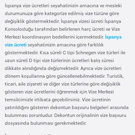
G
İspanya vize ücretleri seyahatinizin amacına ve mesleki
ü
durumunuza göre kategorize edilmiş vize türüne göre
n
değişiklik göstermektedir. İspanya vizesi ücreti İspanya
e
Konsolosluğu tarafından belirlenen harç ücreti ve Vize
y
Merkezi koordinasyon bedellerini içermektedir.
İspanya
K
vize ücreti
seyahatinizin amacına göre farklılık
o
göstermektedir. Kısa süreli C tipi Schnegen vize türleri ile
r
uzun süreli D tipi vize türlerinin ücretleri kalış süresi
e
dikkate alındığında değişmektedir. Ayrıca vize ücretleri
dönem koşullarına göre güncellenebilmektedir. Turistik,
ticari, aile ziyareti ve diğer vize türlerine göre değişiklik
G
gösteren vize ücretlerini öğrenmek için Vize Merkezi
ü
temsilcimizle irtibata geçebilirsiniz. Vize ücretinin
n
yatırıldığını gösteren dekontun başvuru belgeleri arasında
e
bulunması zorunludur. Dekontun orijinalinin vize başvuru
y
dosyasında bulunması gerekmektedir.
S
u