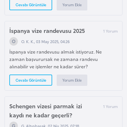
e
Yorum Ekle
Cevabı Görüntüle
I
r
İspanya vize randevusu 2025
a
O. K. K., 03 May 2025, 04:26
k
İspanya vize randevusu almak istiyoruz. Ne
İ
zaman başvurursak ne zamana randevu
r
alınabilir ve işlemler ne kadar sürer?
l
Yorum Ekle
Cevabı Görüntüle
a
n
d
a
Schengen vizesi parmak izi
kaydı ne kadar geçerli?
İ
G. Altınbaşak, 02 Nis 2025, 07:18
s