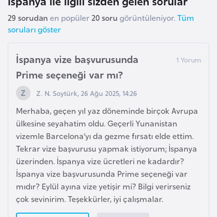
İspanya ile ilgili sizden gelen sorular
s
t
29 sorudan
en popüler
20 soru
görüntüleniyor.
Tüm
a
soruları göster
n
İspanya vize başvurusunda
H
Prime seçeneği var mı?
ı
r
Z. N. Soytürk, 26 Ağu 2025, 14:26
v
Merhaba, geçen yıl yaz döneminde birçok Avrupa
a
ülkesine seyahatim oldu. Geçerli Yunanistan
t
vizemle Barcelona’yı da gezme fırsatı elde ettim.
i
Tekrar vize başvurusu yapmak istiyorum; İspanya
s
üzerinden. İspanya vize ücretleri ne kadardır?
t
İspanya vize başvurusunda Prime seçeneği var
a
mıdır? Eylül ayına vize yetişir mi? Bilgi verirseniz
n
çok sevinirim. Teşekkürler, iyi çalışmalar.