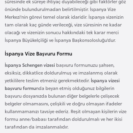
E
süresinde ek süreye ihtiyaç duyabileceği gibi faktörler göz
t
önünde bulundurulmadan belirtilmiştir. İspanya Vize
i
Merkezi’nin görevi temel olarak idaridir. İspanya vizenizin
y
tam olarak kaç günde verileceği, vize süresinin ne kadar
o
olacağı ve vizenizin sonucu hakkındaki tek karar merci
p
İspanya Büyükelçiliği ve İspanya Başkonsolosluğu’dur.
y
İspanya Vize Başvuru Formu
a
İspanya Schengen vizesi
başvuru formunuzu şahsen,
F
eksiksiz, dikkatlice doldurulmuş ve imzalanmış olarak
i
yetkililere teslim etmeniz gerekmektedir.
İspanya vizesi
l
başvuru formu
nda beyan etmiş olduğunuz bilgilerin
d
başvuru dosyanızda bulunan diğer belgelerle çelişecek
i
belgeler olmamasını, çelişkili ve doğru olmayan ifadeler
ş
kullanmamanızı tavsiye ederiz. Reşit olmayan kişilerin vize
i
formu anne/babası tarafından doldurulmalı ve her ikisi
S
tarafından da imzalanmalıdır.