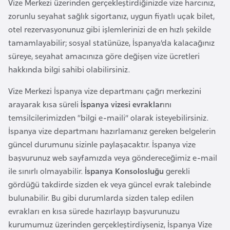
Vize Merkezi üzerinden gerçekleştirdiğinizde vize harcınız,
o
zorunlu seyahat sağlık sigortanız, uygun fiyatlı uçak bilet,
otel rezervasyonunuz gibi işlemlerinizi de en hızlı şekilde
B
tamamlayabilir; sosyal statünüze, İspanya’da kalacağınız
u
süreye, seyahat amacınıza göre değişen vize ücretleri
l
hakkında bilgi sahibi olabilirsiniz.
g
a
Vize Merkezi İspanya vize departmanı çağrı merkezini
r
arayarak kısa süreli
İspanya vizesi
evraklar
ını
i
temsilcilerimizden “bilgi e-maili” olarak isteyebilirsiniz.
s
İspanya vize departmanı hazırlamanız gereken belgelerin
t
güncel durumunu sizinle paylaşacaktır. İspanya vize
a
başvurunuz web sayfamızda veya göndereceğimiz e-mail
n
ile sınırlı olmayabilir.
İspanya Konsolosluğu
gerekli
gördüğü takdirde sizden ek veya güncel evrak talebinde
bulunabilir. Bu gibi durumlarda sizden talep edilen
E
evrakları en kısa sürede hazırlayıp başvurunuzu
r
kurumumuz üzerinden gerçekleştirdiyseniz, İspanya Vize
m