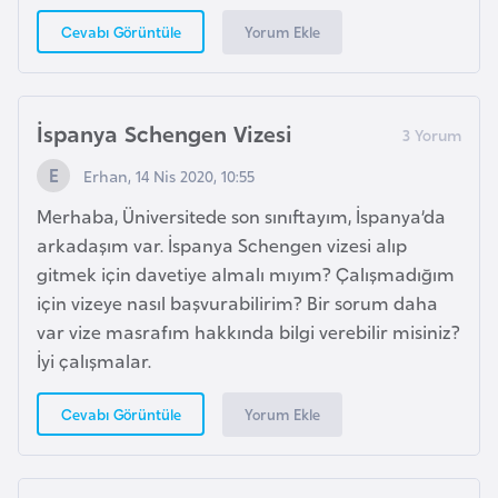
K
Yorum Ekle
Cevabı Görüntüle
a
r
a
İspanya Schengen Vizesi
d
a
Erhan, 14 Nis 2020, 10:55
ğ
Merhaba, Üniversitede son sınıftayım, İspanya’da
arkadaşım var. İspanya Schengen vizesi alıp
K
gitmek için davetiye almalı mıyım? Çalışmadığım
e
için vizeye nasıl başvurabilirim? Bir sorum daha
n
var vize masrafım hakkında bilgi verebilir misiniz?
y
İyi çalışmalar.
a
Yorum Ekle
Cevabı Görüntüle
K
o
n