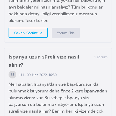
e
ayrı belgeler mi hazırlamalıyız? Tüm bu konular
ç
hakkında detaylı bilgi verebilirseniz memnun
olurum. Teşekkürler.
İ
s
Yorum Ekle
Cevabı Görüntüle
v
i
ç
İspanya uzun süreli vize nasıl
r
alınır?
e
U.L, 09 Haz 2022, 16:30
İ
Merhabalar, İspanya’dan vize başv8urusun da
t
bulunmak istiyorum daha önce 2 kere İspanyadan
a
alınmış vizem var. Bu sebeple İspanya vize
l
başvursun da bulunmak istiyorum. İspanya uzun
y
süreli vize nasıl alınır? Benim her iki vizemde çok
a