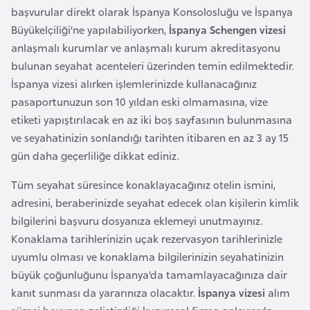
e
başvurular direkt olarak İspanya Konsolosluğu ve İspanya
y
Büyükelçiliği’ne yapılabiliyorken,
İspanya Schengen vizesi
n
anlaşmalı kurumlar ve anlaşmalı kurum akreditasyonu
bulunan seyahat acenteleri üzerinden temin edilmektedir.
İspanya vizesi alırken işlemlerinizde kullanacağınız
B
pasaportunuzun son 10 yıldan eski olmamasına, vize
a
etiketi yapıştırılacak en az iki boş sayfasının bulunmasına
n
ve seyahatinizin sonlandığı tarihten itibaren en az 3 ay 15
g
gün daha geçerliliğe dikkat ediniz.
l
a
Tüm seyahat süresince konaklayacağınız otelin ismini,
d
adresini, beraberinizde seyahat edecek olan kişilerin kimlik
e
bilgilerini başvuru dosyanıza eklemeyi unutmayınız.
ş
Konaklama tarihlerinizin uçak rezervasyon tarihlerinizle
uyumlu olması ve konaklama bilgilerinizin seyahatinizin
B
büyük çoğunluğunu İspanya’da tamamlayacağınıza dair
e
kanıt sunması da yararınıza olacaktır.
İspanya vizesi
alım
l