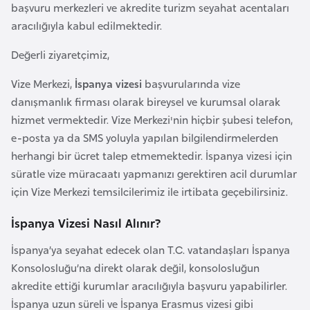
a
e
başvuru merkezleri ve akredite turizm seyahat acentaları
r
aracılığıyla kabul edilmektedir.
i
A
Değerli ziyaretçimiz,
z
e
Vize Merkezi,
İspanya vizesi
başvurularında vize
r
danışmanlık firması olarak bireysel ve kurumsal olarak
b
hizmet vermektedir. Vize Merkezi'nin hiçbir şubesi telefon,
a
e-posta ya da SMS yoluyla yapılan bilgilendirmelerden
y
herhangi bir ücret talep etmemektedir. İspanya vizesi için
c
süratle vize müracaatı yapmanızı gerektiren acil durumlar
a
için Vize Merkezi temsilcilerimiz ile irtibata geçebilirsiniz.
n
İspanya Vizesi Nasıl Alınır?
B
İspanya’ya seyahat edecek olan T.C. vatandaşları İspanya
a
Konsolosluğu’na direkt olarak değil, konsolosluğun
h
akredite ettiği kurumlar aracılığıyla başvuru yapabilirler.
r
İspanya uzun süreli ve İspanya Erasmus vizesi gibi