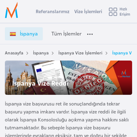
u
Hızlı
s
Referanslarımız
Vize İşlemleri
Başvuru yapmak istediğiniz ülkeyi seçin
Erişim
İ
İ
Üye
t
Ülke Seçimi
s
Girişi
r
p
l
İspanya
Tüm İşlemler
a
a
l
e
n
y
y
Anasayfa
İspanya
İspanya Vize İşlemleri
İspanya Viz
t
a
a
V
i
i
A
z
ş
İspanya Vize Reddi
v
e
u
i
İ
s
ş
İspanya vize başvurusu ret ile sonuçlandığında tekrar
m
t
l
başvuru yapma imkanı vardır. İspanya vize reddi ile ilgili
u
e
olarak İspanya Konsolosluğu açıkma yapma hakkını saklı
r
m
tutmamaktadır. Bu sebeple İspanya vize başvuru
y
l
işlemlerinde evrakların eksiksiz, tam ve doğru bir şekilde