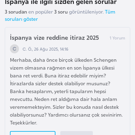
İspanya ile ilgili sizden gelen sorular
k
3 sorudan
en popüler
3 soru
görüntüleniyor.
Tüm
a
soruları göster
D
İspanya vize reddine itiraz 2025
e
m
C. Ö., 26 Ağu 2025, 14:16
o
Merhaba, daha önce birçok ülkeden Schengen
k
vizem olmasına rağmen en son İspanya ülkesi
r
bana ret verdi. Buna itiraz edebilir miyim?
a
İtirazlarda sizler destek olabiliyor musunuz?
t
Banka hesaplarım, yeterli tapularım hepsi
i
mevcuttu. Neden ret aldığıma dair hala anlam
k
verememekteyim. Sizler bu konuda nasıl destek
K
olabiliyorsunuz? Yardımcı olursanız çok sevinirim.
o
Teşekkürler.
n
g