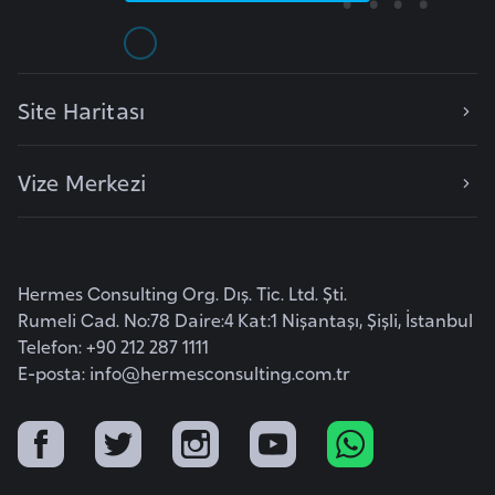
a
h
i
l
Site Haritası
i
Vize Merkezi
F
i
n
l
Hermes Consulting Org. Dış. Tic. Ltd. Şti.
a
Rumeli Cad. No:78 Daire:4 Kat:1 Nişantaşı, Şişli, İstanbul
n
Telefon: +90 212 287 1111
d
E-posta:
info@hermesconsulting.com.tr
i
y
a