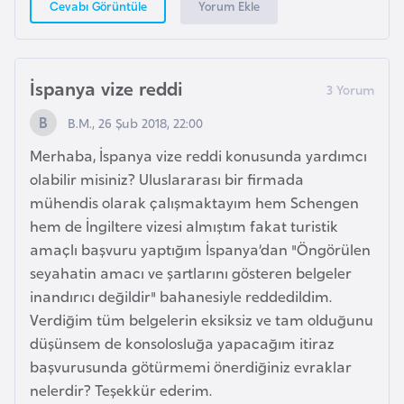
Yorum Ekle
Cevabı Görüntüle
o
B
İspanya vize reddi
u
l
B.M., 26 Şub 2018, 22:00
g
Merhaba, İspanya vize reddi konusunda yardımcı
a
olabilir misiniz? Uluslararası bir firmada
r
mühendis olarak çalışmaktayım hem Schengen
i
hem de İngiltere vizesi almıştım fakat turistik
s
amaçlı başvuru yaptığım İspanya’dan "Öngörülen
t
seyahatin amacı ve şartlarını gösteren belgeler
a
inandırıcı değildir" bahanesiyle reddedildim.
n
Verdiğim tüm belgelerin eksiksiz ve tam olduğunu
düşünsem de konsolosluğa yapacağım itiraz
E
başvurusunda götürmemi önerdiğiniz evraklar
r
nelerdir? Teşekkür ederim.
m