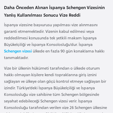
l
Daha Önceden Alınan İspanya Schengen Vizesinin
g
Yanlış Kullanılması Sonucu Vize Reddi
a
r
İspanya vizesine başvurusu yapılması vize alınmasını
i
garanti etmemektedir. Vizenin kabul edilmesi veya
s
reddedilmesi konusunda tek yetkili makam İspanya
t
Büyükelçiliği ve İspanya Konsolosluğu’dur. İspanya
a
Schengen vizesi
ülkede en fazla 90 gün konaklama hakkı
n
tanımaktadır.
Vize bir ülkenin hükümeti tarafından o ülkede oturum
B
hakkı olmayan kişilere kendi topraklarına giriş iznini
u
sağlayan ve ülkeye olan göçü kontrol etmeye sağlayan bir
r
izindir. Türkiye’deki İspanya Büyükelçiliği ve İspanya
k
Konsolosluğu vize sahibine tüm Schengen bölgesinde
i
seyahat edebileceği Schengen vizesi verir. İspanya
n
Konsolosluğu tarafından verilen vize 26 Schengen ülkesine
a