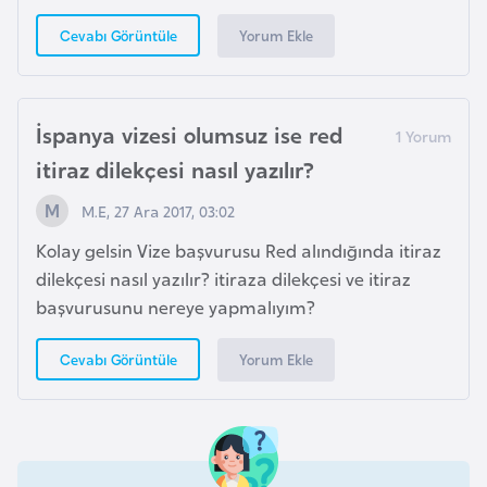
e
Yorum Ekle
Cevabı Görüntüle
n
i
s
İspanya vizesi olumsuz ise red
t
itiraz dilekçesi nasıl yazılır?
a
n
M.E, 27 Ara 2017, 03:02
Kolay gelsin Vize başvurusu Red alındığında itiraz
E
dilekçesi nasıl yazılır? itiraza dilekçesi ve itiraz
s
başvurusunu nereye yapmalıyım?
t
o
Yorum Ekle
Cevabı Görüntüle
n
y
a