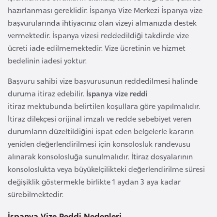
a
e
hazırlanması gereklidir. İspanya Vize Merkezi İspanya vize
r
başvurularında ihtiyacınız olan vizeyi almanızda destek
i
A
vermektedir. İspanya vizesi reddedildiği takdirde vize
z
ücreti iade edilmemektedir. Vize ücretinin ve hizmet
e
bedelinin iadesi yoktur.
r
Başvuru sahibi vize başvurusunun reddedilmesi halinde
b
duruma itiraz edebilir.
İspanya vize reddi
a
itiraz mektubunda belirtilen koşullara göre yapılmalıdır.
y
İtiraz dilekçesi orijinal imzalı ve redde sebebiyet veren
c
durumların düzeltildiğini ispat eden belgelerle kararın
a
yeniden değerlendirilmesi için konsolosluk randevusu
n
alınarak konsolosluğa sunulmalıdır. İtiraz dosyalarının
konsoloslukta veya büyükelçilikteki değerlendirilme süresi
B
değişiklik göstermekle birlikte 1 aydan 3 aya kadar
a
sürebilmektedir.
h
r
İspanya Vize Reddi Nedenleri