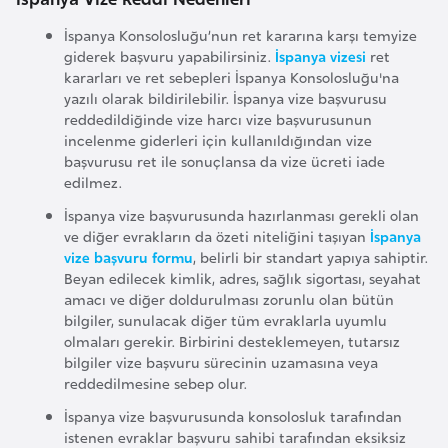
e
İspanya Konsolosluğu’nun ret kararına karşı temyize
y
giderek başvuru yapabilirsiniz.
İspanya vizesi
ret
n
kararları ve ret sebepleri İspanya Konsolosluğu'na
yazılı olarak bildirilebilir. İspanya vize başvurusu
reddedildiğinde vize harcı vize başvurusunun
B
incelenme giderleri için kullanıldığından vize
a
başvurusu ret ile sonuçlansa da vize ücreti iade
n
edilmez.
g
İspanya vize başvurusunda hazırlanması gerekli olan
l
ve diğer evrakların da özeti niteliğini taşıyan
İspanya
a
vize başvuru formu
, belirli bir standart yapıya sahiptir.
Beyan edilecek kimlik, adres, sağlık sigortası, seyahat
d
amacı ve diğer doldurulması zorunlu olan bütün
e
bilgiler, sunulacak diğer tüm evraklarla uyumlu
ş
olmaları gerekir. Birbirini desteklemeyen, tutarsız
bilgiler vize başvuru sürecinin uzamasına veya
reddedilmesine sebep olur.
B
İspanya vize başvurusunda konsolosluk tarafından
e
istenen evraklar başvuru sahibi tarafından eksiksiz
l