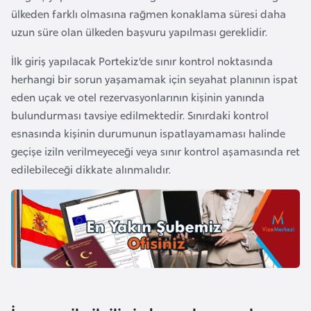
i
ülkeden farklı olmasına rağmen konaklama süresi daha
b
uzun süre olan ülkeden başvuru yapılması gereklidir.
u
t
İlk giriş yapılacak Portekiz’de sınır kontrol noktasında
i
herhangi bir sorun yaşamamak için seyahat planının ispat
eden uçak ve otel rezervasyonlarının kişinin yanında
bulundurması tavsiye edilmektedir. Sınırdaki kontrol
Ç
esnasında kişinin durumunun ispatlayamaması halinde
i
geçişe iziln verilmeyeceği veya sınır kontrol aşamasında ret
n
edilebileceği dikkate alınmalıdır.
D
a
n
i
m
a
r