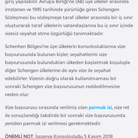
giriş yapılabilir. Avrupa Birliği’ne (AB) üye ülkeler arasında
F
imzlanan ve 1995 tarihinde yürürlüğe giren Schengen
a
Sözleşmesi bu sözleşmeye taraf ülkeler arasında bir iç sınır
s
oluşturarak taraf ülkelerin vatandaşlarına bu iç sınır içinde
o
vizesiz seyahat etme özgürlüğü tanımaktadır.
Schenhen Bölgesi’ne üye ülkelerin konsolosluklarına vize
Ç
başvurusunda bulunan kişler, seyahatlerini vize
a
başvurusunda bulundukları ülkeden başlatmak koşuluyla
d
diğer Schengen ülkelerine de aynı vize ile seyahat
edebilirler. Vizenin doğru olarak kullanılmaması bir
Ç
sonraki Schengen vize başvurusunun reddedilmesine
e
neden olur.
k
C
Vize başvurusu sırasında verilmiş olan
parmak izi
,
vize ret
u
ile sonuçlandığı takdirde bir sonraki vize başvurusunda
m
yeniden parmak izi verilmesi gerekmektedir.
h
ÖNEMLİ NOT
: İspanya Konsolosluğu 5 Kasım 2018
u