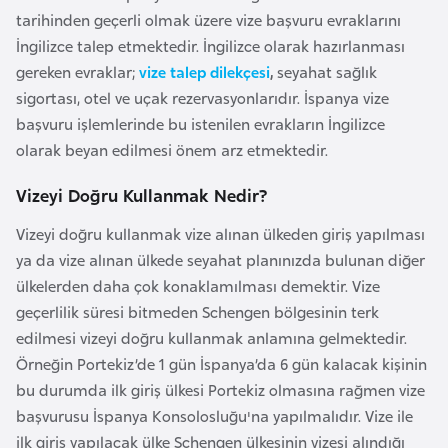
tarihinden geçerli olmak üzere vize başvuru evraklarını
r
İngilizce talep etmektedir. İngilizce olarak hazırlanması
i
gereken evraklar;
vize talep dilekçesi
,
seyahat sağlık
y
sigortası, otel ve uçak rezervasyonlarıdır. İspanya vize
e
başvuru işlemlerinde bu istenilen evrakların İngilizce
t
olarak beyan edilmesi önem arz etmektedir.
i
Vizeyi Doğru Kullanmak Nedir?
C
Vizeyi doğru kullanmak vize alınan ülkeden giriş yapılması
e
ya da vize alınan ülkede seyahat planınızda bulunan diğer
z
ülkelerden daha çok konaklamılması demektir. Vize
a
geçerlilik süresi bitmeden Schengen bölgesinin terk
y
edilmesi vizeyi doğru kullanmak anlamına gelmektedir.
i
Örneğin Portekiz’de 1 gün İspanya’da 6 gün kalacak kişinin
r
bu durumda ilk giriş ülkesi Portekiz olmasına rağmen vize
başvurusu İspanya Konsolosluğu'na yapılmalıdır. Vize ile
C
ilk giriş yapılacak ülke Schengen ülkesinin vizesi alındığı