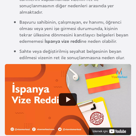
i
sonuçlanmasının diğer nedenleri arasında yer
n
almaktadır.
Başvuru sahibinin, çalışmayan, ev hanımı, öğrenci
B
olması veya yeni işe girmesi durumunda, kişinin
tekrar ülkesine dönmesini kanıtlayıcı belgeleri beyan
o
edememesi
İspanya vize reddi
ne neden olabilir.
s
n
Sahte veya değiştirilmiş seyahat belgesinin beyan
edilmesi vizenin ret ile sonuçlanmasına neden olur.
a
H
e
r
s
e
k
B
u