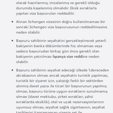
olarak hazırlanmış, imzalanmış ve gerekli olduğu
a
durumda kaşelenmiş olmalıdır. Eksik evraklarla
r
yapılan vize başvuruları reddedilir.
u
Alınan Schengen vizesinin doğru kullanılmaması bir
s
sonraki Schengen vize başvurusunun reddedilmesine
neden olabilir.
B
Başvuru sahibinin seyahatini gerçekleştirecek yeterli
bakiyenin banka dökümlerinde hiç olmaması veya
e
sadece başvurudan birkaç gün önce gerekli olan
l
bakiyenin yatırılması
İspanya vize reddi
ne neden
ç
olabilir.
i
Başvuru sahibinin seyahat edeceği ülkede 1.dereceden
k
akrabasının olması ancak seyahatin turistik yapılması,
a
turistik bir ziyaret için, çalıştığı farklı bir sektörden
alınmış davet yazısı ile ticari bir başvurunun yapılmış
olması, başvuru türüne uygun evrakların sunulmamış
B
olması (davet mektubu, şirket evrakları, şahsi
e
evraklarda eksiklik), otel ve uçak rezervasyonlarının
uyumsuz olması, seyahat sağlık sigortasının, seyahat
n
tarihlerini kapsamaması vizenin ret ile