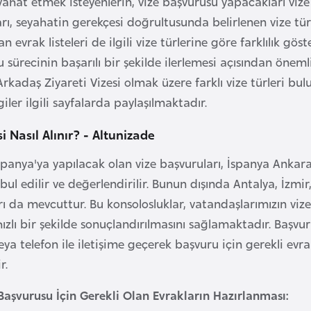
yahat etmek isteyenlerin, vize başvurusu yapacakları vi
arı, seyahatin gerekçesi doğrultusunda belirlenen vize tü
an evrak listeleri de ilgili vize türlerine göre farklılık 
 sürecinin başarılı bir şekilde ilerlemesi açısından önemli
rkadaş Ziyareti Vizesi olmak üzere farklı vize türleri bulu
lgiler ilgili sayfalarda paylaşılmaktadır.
i Nasıl Alınır? - Altunizade
spanya'ya yapılacak olan vize başvuruları, İspanya Ankara
ul edilir ve değerlendirilir. Bunun dışında Antalya, İzmi
rı da mevcuttur. Bu konsolosluklar, vatandaşlarımızın viz
ızlı bir şekilde sonuçlandırılmasını sağlamaktadır. Başvuru
eya telefon ile iletişime geçerek başvuru için gerekli evr
r.
Başvurusu İçin Gerekli Olan Evrakların Hazırlanması: