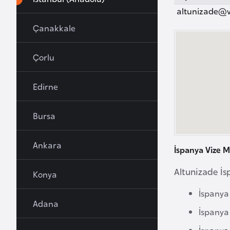
u
altunizade@v
r
Çanakkale
y
a
Çorlu
A
Edirne
z
e
Bursa
r
b
Ankara
a
İspanya Vize M
y
Altunizade İs
c
Konya
a
İspanya
n
Adana
İspanya
B
İspanya