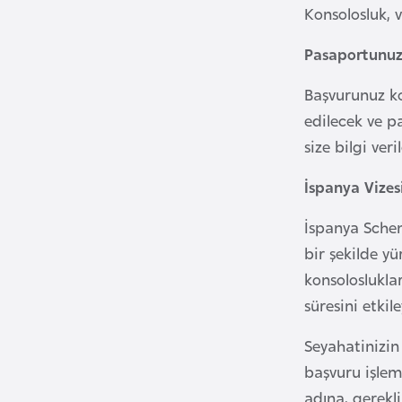
Konsolosluk, 
B
Pasaportunuzu
u
l
Başvurunuz ko
g
edilecek ve p
a
size bilgi veri
r
i
İspanya Vize
s
İspanya Schen
t
bir şekilde y
a
n
konsoloslukla
süresini etkil
B
Seyahatinizin
u
başvuru işlem
r
adına, gerekl
k