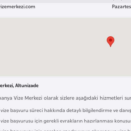
izemerkezi.com
Pazartesi
erkezi, Altunizade
panya Vize Merkezi olarak sizlere aşağıdaki hizmetleri s
 vize başvuru süreci hakkında detaylı bilgilendirme ve dan
 vize başvurusu için gerekli evrakların hazırlanması konus
 vize başvurusu için gereken randevunun alınması ve vize ba