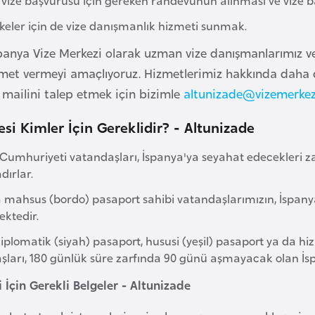
lkeler için de vize danışmanlık hizmeti sunmak.
panya Vize Merkezi olarak uzman vize danışmanlarımız ve y
izmet vermeyi amaçlıyoruz. Hizmetlerimiz hakkında daha d
 mailini talep etmek için bizimle
altunizade@vizemerke
esi Kimler İçin Gereklidir? - Altunizade
 Cumhuriyeti vatandaşları, İspanya'ya seyahat edecekleri 
dırlar.
ahsus (bordo) pasaport sahibi vatandaşlarımızın, İspanya'
ktedir.
plomatik (siyah) pasaport, hususi (yeşil) pasaport ya da hi
ları, 180 günlük süre zarfında 90 günü aşmayacak olan İspan
 İçin Gerekli Belgeler - Altunizade