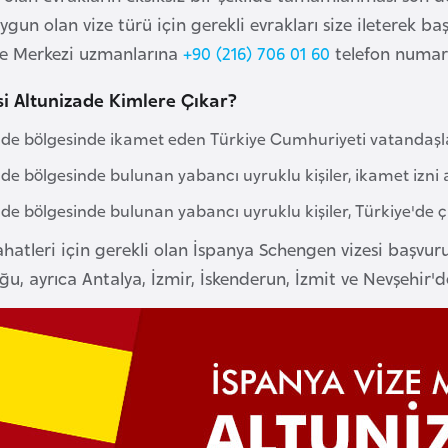
gun olan vize türü için gerekli evrakları size ileterek ba
ze Merkezi uzmanlarına
+90 (216) 706 01 60
telefon numara
si Altunizade Kimlere Çıkar?
ade bölgesinde ikamet eden Türkiye Cumhuriyeti vatandaşl
de bölgesinde bulunan yabancı uyruklu kişiler, ikamet izni a
ade bölgesinde bulunan yabancı uyruklu kişiler, Türkiye'de
yahatleri için gerekli olan İspanya Schengen vizesi başvur
u, ayrıca Antalya, İzmir, İskenderun, İzmit ve Nevşehir'de