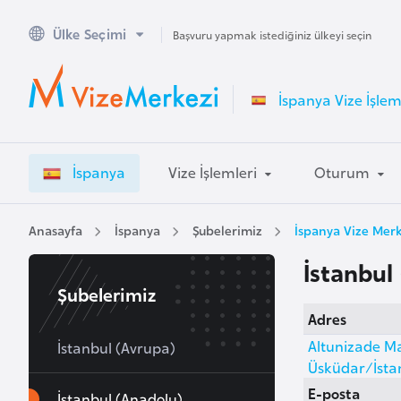
Ülke Seçimi
A
Başvuru yapmak istediğiniz ülkeyi seçin
v
u
İspanya Vize İşlem
s
t
r
İspanya
Vize İşlemleri
Oturum
a
l
y
Anasayfa
İspanya
Şubelerimiz
İspanya Vize Merk
a
İstanbul
Şubelerimiz
A
Adres
v
Altunizade Mah
u
İstanbul (Avrupa)
Üsküdar/İsta
s
E-posta
t
İstanbul (Anadolu)