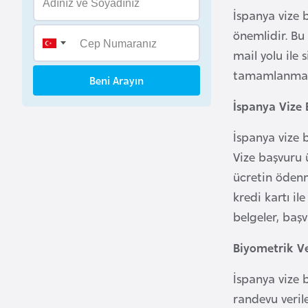
B
İspanya vize 
e
önemlidir. Bu
n
mail yolu ile 
i
tamamlanması 
Beni Arayın
n
İspanya Vize
B
İspanya vize 
o
Vize başvuru ü
s
ücretin ödenm
n
a
kredi kartı 
H
belgeler, başv
e
Biyometrik Ve
r
s
İspanya vize b
e
randevu veril
k