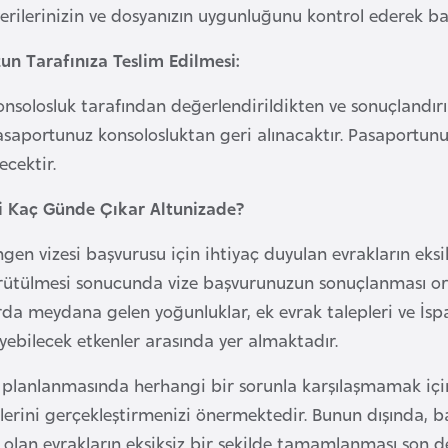
verilerinizin ve dosyanızın uygunluğunu kontrol ederek b
n Tarafınıza Teslim Edilmesi:
nsolosluk tarafından değerlendirildikten ve sonuçlandır
asaportunuz konsolosluktan geri alınacaktır. Pasaportun
lecektir.
si Kaç Günde Çıkar Altunizade?
gen vizesi başvurusu için ihtiyaç duyulan evrakların eks
ürütülmesi sonucunda vize başvurunuzun sonuçlanması ort
rda meydana gelen yoğunluklar, ek evrak talepleri ve İsp
eyebilecek etkenler arasında yer almaktadır.
 planlanmasında herhangi bir sorunla karşılaşmamak için
lerini gerçekleştirmenizi önermektedir. Bunun dışında, 
i olan evrakların eksiksiz bir şekilde tamamlanması son 