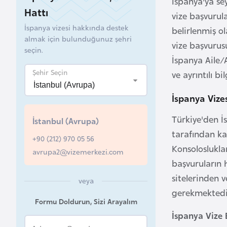
İspanya'ya se
Hattı
vize başvurul
B
İspanya vizesi hakkında destek
belirlenmiş ol
e
almak için bulunduğunuz şehri
l
vize başvurusu
seçin.
a
İspanya Aile/A
r
Şehir Seçin
ve ayrıntılı bi
u
s
İspanya Vizes
Türkiye'den İ
İstanbul (Avrupa)
B
tarafından kab
+90 (212) 970 05 56
e
Konsoloslukla
avrupa2@vizemerkezi.com
l
başvuruların h
ç
sitelerinden v
i
veya
k
gerekmektedi
Formu Doldurun, Sizi Arayalım
a
İspanya Vize 