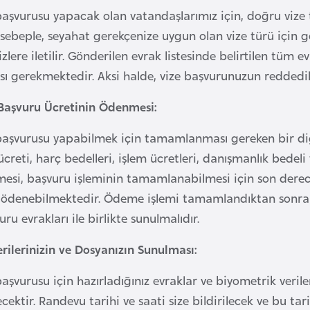
başvurusu yapacak olan vatandaşlarımız için, doğru vi
 sebeple, seyahat gerekçenize uygun olan vize türü için ge
sizlere iletilir. Gönderilen evrak listesinde belirtilen tüm 
gerekmektedir. Aksi halde, vize başvurunuzun reddedilme r
 Başvuru Ücretinin Ödenmesi:
başvurusu yapabilmek için tamamlanması gereken bir diğ
creti, harç bedelleri, işlem ücretleri, danışmanlık bedeli
esi, başvuru işleminin tamamlanabilmesi için son derece
ile ödenebilmektedir. Ödeme işlemi tamamlandıktan son
uru evrakları ile birlikte sunulmalıdır.
rilerinizin ve Dosyanızın Sunulması:
aşvurusu için hazırladığınız evraklar ve biyometrik veril
ecektir. Randevu tarihi ve saati size bildirilecek ve bu t