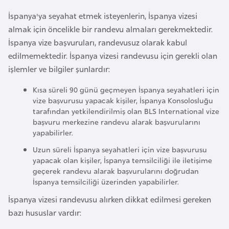
F
İspanya'ya seyahat etmek isteyenlerin, İspanya vizesi
a
almak için öncelikle bir randevu almaları gerekmektedir.
s
İspanya vize başvuruları, randevusuz olarak kabul
o
edilmemektedir. İspanya vizesi randevusu için gerekli olan
işlemler ve bilgiler şunlardır:
Ç
Kısa süreli 90 günü geçmeyen İspanya seyahatleri için
a
vize başvurusu yapacak kişiler, İspanya Konsolosluğu
d
tarafından yetkilendirilmiş olan BLS International vize
başvuru merkezine randevu alarak başvurularını
yapabilirler.
Ç
e
Uzun süreli İspanya seyahatleri için vize başvurusu
yapacak olan kişiler, İspanya temsilciliği ile iletişime
k
geçerek randevu alarak başvurularını doğrudan
C
İspanya temsilciliği üzerinden yapabilirler.
u
İspanya vizesi randevusu alırken dikkat edilmesi gereken
m
bazı hususlar vardır:
h
u