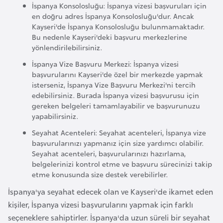
a
e
İspanya Konsolosluğu: İspanya vizesi başvuruları için
r
en doğru adres İspanya Konsolosluğu'dur. Ancak
Kayseri'de İspanya Konsolosluğu bulunmamaktadır.
i
A
Bu nedenle Kayseri'deki başvuru merkezlerine
z
yönlendirilebilirsiniz.
e
İspanya Vize Başvuru Merkezi: İspanya vizesi
r
başvurularını Kayseri'de özel bir merkezde yapmak
b
isterseniz, İspanya Vize Başvuru Merkezi'ni tercih
edebilirsiniz. Burada İspanya vizesi başvurusu için
a
gereken belgeleri tamamlayabilir ve başvurunuzu
y
yapabilirsiniz.
c
Seyahat Acenteleri: Seyahat acenteleri, İspanya vize
a
başvurularınızı yapmanız için size yardımcı olabilir.
n
Seyahat acenteleri, başvurularınızı hazırlama,
belgelerinizi kontrol etme ve başvuru sürecinizi takip
etme konusunda size destek verebilirler.
B
İspanya'ya seyahat edecek olan ve Kayseri'de ikamet eden
a
kişiler, İspanya vizesi başvurularını yapmak için farklı
h
seçeneklere sahiptirler. İspanya'da uzun süreli bir seyahat
r