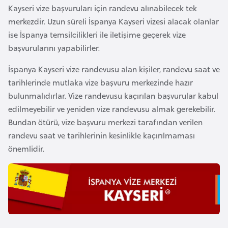
i
Kayseri vize başvuruları için randevu alınabilecek tek
b
merkezdir. Uzun süreli İspanya Kayseri vizesi alacak olanlar
u
ise İspanya temsilcilikleri ile iletişime geçerek vize
t
başvurularını yapabilirler.
i
İspanya Kayseri vize randevusu alan kişiler, randevu saat ve
tarihlerinde mutlaka vize başvuru merkezinde hazır
Ç
bulunmalıdırlar. Vize randevusu kaçırılan başvurular kabul
i
edilmeyebilir ve yeniden vize randevusu almak gerekebilir.
n
Bundan ötürü, vize başvuru merkezi tarafından verilen
randevu saat ve tarihlerinin kesinlikle kaçırılmaması
D
önemlidir.
a
n
i
m
a
r