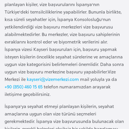
planlayan kişiler, vize başvurularını İspanya'nın
e
Türkiye'deki temsilciliklerine yapabilirler. Bununla birlikte,
y
kısa süreli seyahatler için, İspanya Konsolosluğu'nun
n
yetkilendirdiği vize başvuru merkezleri vize başvurusu
alabilmektedirler. Bu merkezler, vize başvuru sahiplerinin
B
evraklarını kontrol eder ve biyometrik verilerini alır.
a
İspanya vizesi Kayseri başvuruları için, başvuru yapmak
n
isteyen kişilerin öncelikle seyahat sürelerine ve amaçlarına
g
uygun vize kategorisini belirlemeleri önemlidir. Daha sonra
l
uygun vize başvuru merkezine başvuru yapabilirler.Vize
a
Merkezi ile
kayseri@vizemerkezi.com
mail yoluyla ya da
d
+90 (850) 460 15 65
telefon numaramızdan arayarak
e
iletişime geçebilirsiniz.
ş
İspanya'ya seyahat etmeyi planlayan kişilerin, seyahat
B
amaçlarına uygun olan vize türünü seçmeleri
e
gerekmektedir. İspanya vize başvurusunda bulunacak olan
l
kişilerin, gerekli belgeleri eksiksiz bir şekilde hazırlaması