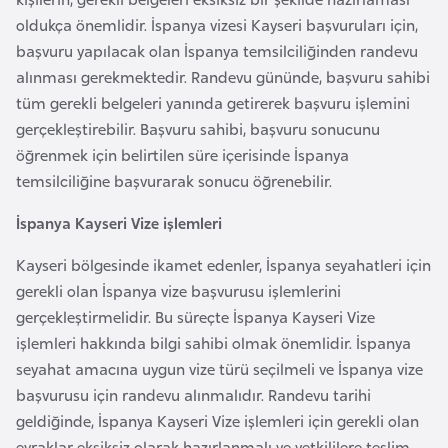
a
oldukça önemlidir. İspanya vizesi Kayseri başvuruları için,
r
başvuru yapılacak olan İspanya temsilciliğinden randevu
u
alınması gerekmektedir. Randevu gününde, başvuru sahibi
s
tüm gerekli belgeleri yanında getirerek başvuru işlemini
gerçekleştirebilir. Başvuru sahibi, başvuru sonucunu
öğrenmek için belirtilen süre içerisinde İspanya
B
temsilciliğine başvurarak sonucu öğrenebilir.
e
l
İspanya Kayseri Vize işlemleri
ç
i
Kayseri bölgesinde ikamet edenler, İspanya seyahatleri için
k
gerekli olan İspanya vize başvurusu işlemlerini
a
gerçekleştirmelidir. Bu süreçte İspanya Kayseri Vize
işlemleri hakkında bilgi sahibi olmak önemlidir. İspanya
seyahat amacına uygun vize türü seçilmeli ve İspanya vize
B
başvurusu için randevu alınmalıdır. Randevu tarihi
e
geldiğinde, İspanya Kayseri Vize işlemleri için gerekli olan
n
evraklar eksiksiz olarak hazırlanmalı ve yetkililere teslim