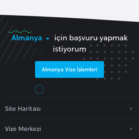
k
a
D
Almanya
için başvuru yapmak
e
istiyorum
m
o
k
Almanya
Vize İşlemleri
r
a
t
i
k
Site Haritası
K
o
Vize Merkezi
n
g