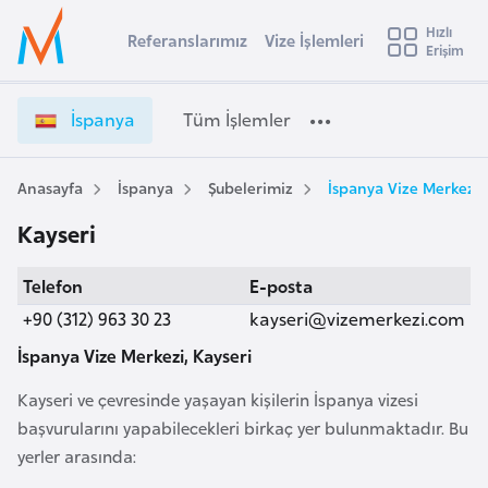
u
Hızlı
s
Referanslarımız
Vize İşlemleri
Başvuru yapmak istediğiniz ülkeyi seçin
Erişim
İ
İ
Üye
t
Ülke Seçimi
s
Girişi
r
p
l
İspanya
Tüm İşlemler
a
a
l
e
n
y
y
Anasayfa
İspanya
Şubelerimiz
İspanya Vize Merkezi,
t
a
a
Kayseri
V
i
i
A
Telefon
E-posta
z
ş
v
e
+90 (312) 963 30 23
kayseri@vizemerkezi.com
u
i
İ
s
İspanya Vize Merkezi, Kayseri
ş
m
t
l
Kayseri ve çevresinde yaşayan kişilerin İspanya vizesi
u
e
başvurularını yapabilecekleri birkaç yer bulunmaktadır. Bu
r
m
yerler arasında:
y
l