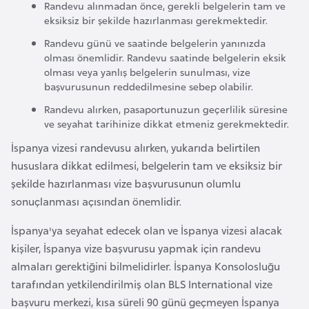
Randevu alınmadan önce, gerekli belgelerin tam ve
r
eksiksiz bir şekilde hazırlanması gerekmektedir.
i
Randevu günü ve saatinde belgelerin yanınızda
y
olması önemlidir. Randevu saatinde belgelerin eksik
e
olması veya yanlış belgelerin sunulması, vize
başvurusunun reddedilmesine sebep olabilir.
t
i
Randevu alırken, pasaportunuzun geçerlilik süresine
ve seyahat tarihinize dikkat etmeniz gerekmektedir.
C
İspanya vizesi randevusu alırken, yukarıda belirtilen
e
hususlara dikkat edilmesi, belgelerin tam ve eksiksiz bir
z
şekilde hazırlanması vize başvurusunun olumlu
a
sonuçlanması açısından önemlidir.
y
İspanya'ya seyahat edecek olan ve İspanya vizesi alacak
i
kişiler, İspanya vize başvurusu yapmak için randevu
r
almaları gerektiğini bilmelidirler. İspanya Konsolosluğu
tarafından yetkilendirilmiş olan BLS International vize
C
başvuru merkezi, kısa süreli 90 günü geçmeyen İspanya