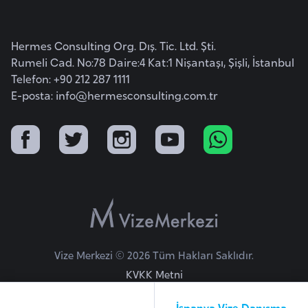
o
Hermes Consulting Org. Dış. Tic. Ltd. Şti.
B
Rumeli Cad. No:78 Daire:4 Kat:1 Nişantaşı, Şişli, İstanbul
u
Telefon: +90 212 287 1111
l
E-posta:
info@hermesconsulting.com.tr
g
a
r
i
s
t
a
n
Vize Merkezi © 2026 Tüm Hakları Saklıdır.
E
KVKK Metni
r
m
İspanya Vize Danışma