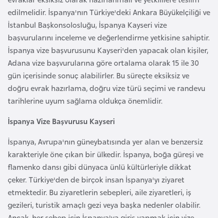
i
edilmelidir. İspanya'nın Türkiye'deki Ankara Büyükelçiliği ve
n
İstanbul Başkonsolosluğu, İspanya Kayseri vize
başvurularını inceleme ve değerlendirme yetkisine sahiptir.
B
İspanya vize başvurusunu Kayseri'den yapacak olan kişiler,
o
Adana vize başvurularına göre ortalama olarak 15 ile 30
s
gün içerisinde sonuç alabilirler. Bu süreçte eksiksiz ve
n
doğru evrak hazırlama, doğru vize türü seçimi ve randevu
a
tarihlerine uyum sağlama oldukça önemlidir.
H
e
İspanya Vize Başvurusu Kayseri
r
İspanya, Avrupa'nın güneybatısında yer alan ve benzersiz
s
karakteriyle öne çıkan bir ülkedir. İspanya, boğa güreşi ve
e
flamenko dansı gibi dünyaca ünlü kültürleriyle dikkat
k
çeker. Türkiye'den de birçok insan İspanya'yı ziyaret
etmektedir. Bu ziyaretlerin sebepleri, aile ziyaretleri, iş
B
gezileri, turistik amaçlı gezi veya başka nedenler olabilir.
u
Ancak, her sebep için İspanya'ya giriş yapmak için vize