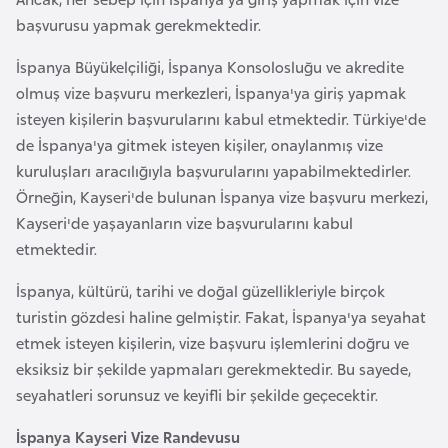
l
başvurusu yapmak gerekmektedir.
g
a
İspanya Büyükelçiliği, İspanya Konsolosluğu ve akredite
r
olmuş vize başvuru merkezleri, İspanya'ya giriş yapmak
i
isteyen kişilerin başvurularını kabul etmektedir. Türkiye'de
s
de İspanya'ya gitmek isteyen kişiler, onaylanmış vize
t
kuruluşları aracılığıyla başvurularını yapabilmektedirler.
a
Örneğin, Kayseri'de bulunan İspanya vize başvuru merkezi,
n
Kayseri'de yaşayanların vize başvurularını kabul
etmektedir.
B
İspanya, kültürü, tarihi ve doğal güzellikleriyle birçok
u
turistin gözdesi haline gelmiştir. Fakat, İspanya'ya seyahat
r
etmek isteyen kişilerin, vize başvuru işlemlerini doğru ve
k
eksiksiz bir şekilde yapmaları gerekmektedir. Bu sayede,
i
seyahatleri sorunsuz ve keyifli bir şekilde geçecektir.
n
a
İspanya Kayseri Vize Randevusu