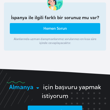
a
r
İspanya ile ilgili farklı bir sorunuz mu var?
u
s
Hemen Sorun
B
Alanlarında uzman danışmanlarımız sorularınızı en kısa süre
içinde cevaplayacaktır.
e
l
ç
i
k
a
Almanya
için başvuru yapmak
B
istiyorum
e
n