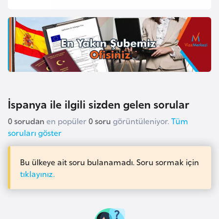
e
y
n
B
a
n
g
İspanya ile ilgili sizden gelen sorular
l
0 sorudan
en popüler
0 soru
görüntüleniyor.
Tüm
a
soruları göster
d
e
Bu ülkeye ait soru bulanamadı. Soru sormak için
ş
tıklayınız.
B
e
l