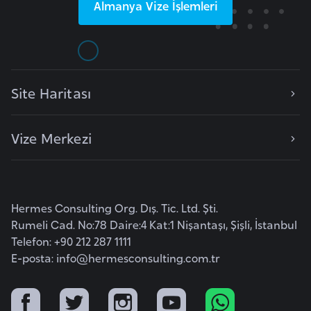
i
Almanya
Vize İşlemleri
n
B
o
Site Haritası
s
n
a
Vize Merkezi
H
e
r
s
Hermes Consulting Org. Dış. Tic. Ltd. Şti.
Rumeli Cad. No:78 Daire:4 Kat:1 Nişantaşı, Şişli, İstanbul
e
Telefon: +90 212 287 1111
k
E-posta:
info@hermesconsulting.com.tr
B
u