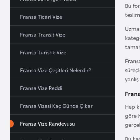
Bu for
a
teslim
h
Fransa Ticari Vize
r
Uzman
e
Fransa Transit Vize
katego
y
tamam
n
Fransa Turistik Vize
Frans
B
süreçl
Fransa Vize Çeşitleri Nelerdir?
a
yanlı
n
Fransa Vize Reddi
g
Frans
l
Fransa Vizesi Kaç Günde Çıkar
Hep ka
a
göre h
d
Fransa Vize Randevusu
e
gerçe
ş
Bu ka