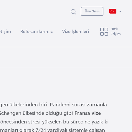
Üye Girişi
Hızlı
etişim
Referanslarımız
Vize İşlemleri
Erişim
ngen ülkelerinden biri. Pandemi sorası zamanla
r Schengen ülkesinde olduğu gibi
Fransa vize
 öncesinden stresi yükselen bu süreç ne yazık ki
anları olarak 7/24 vardiyalı sistemle çalışan