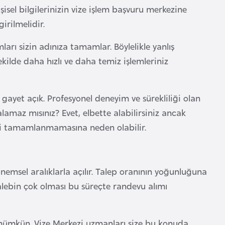
şisel bilgilerinizin vize işlem başvuru merkezine
irilmelidir.
rı sizin adınıza tamamlar. Böylelikle yanlış
ekilde daha hızlı ve daha temiz işlemleriniz
ayet açık. Profesyonel deneyim ve sürekliliği olan
lamaz mısınız? Evet, elbette alabilirsiniz ancak
gibi tamamlanmamasına neden olabilir.
emsel aralıklarla açılır. Talep oranının yoğunluğuna
Talebin çok olması bu süreçte randevu alımı
 mümkün. Vize Merkezi uzmanları size bu konuda