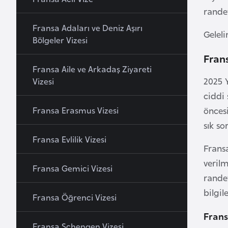
u
rande
r
Fransa Adaları ve Deniz Aşırı
Gelel
y
Bölgeler Vizesi
a
Frans
Fransa Aile ve Arkadaş Ziyareti
A
2025 Y
Vizesi
z
ciddi 
e
Fransa Erasmus Vizesi
önces
r
sık so
b
Fransa Evlilik Vizesi
a
Fransa
y
veril
Fransa Gemici Vizesi
c
rande
a
bilgil
Fransa Öğrenci Vizesi
n
Frans
Fransa Schengen Vizesi
B