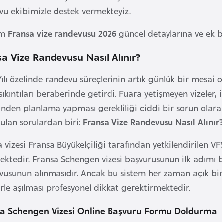
vu ekibimizle destek vermekteyiz.
im
Fransa vize randevusu 2026
güncel detaylarına ve ek bi
a Vize Randevusu Nasıl Alınır?
ılı özelinde randevu süreçlerinin artık günlük bir mesai ol
sıkıntıları beraberinde getirdi. Fuara yetişmeyen vizeler, i
inden planlama yapması gerekliliği ciddi bir sorun olara
rulan sorulardan biri:
Fransa Vize Randevusu Nasıl Alınır
 vizesi Fransa Büyükelçiliği tarafından yetkilendirilen VFS
mektedir. Fransa Schengen vizesi başvurusunun ilk adımı 
vusunun alınmasıdır. Ancak bu sistem her zaman açık bi
erle aşılması profesyonel dikkat gerektirmektedir.
a Schengen Vizesi Online Başvuru Formu Doldurma