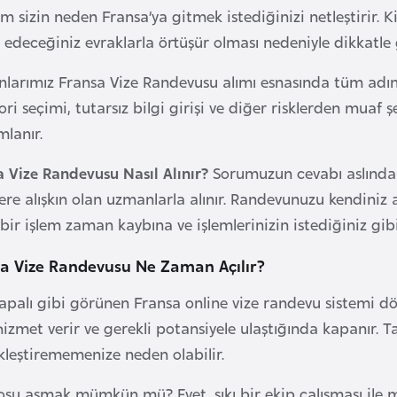
m sizin neden Fransa’ya gitmek istediğinizi netleştirir. Ki
 edeceğiniz evraklarla örtüşür olması nedeniyle dikkatle g
larımız Fransa Vize Randevusu alımı esnasında tüm adımla
ri seçimi, tutarsız bilgi girişi ve diğer risklerden muaf ş
lanır.
a Vize Randevusu Nasıl Alınır?
Sorumuzun cevabı aslında g
ere alışkın olan uzmanlarla alınır. Randevunuzu kendiniz a
ş bir işlem zaman kaybına ve işlemlerinizin istediğiniz 
a Vize Randevusu Ne Zaman Açılır?
palı gibi görünen Fransa online vize randevu sistemi dön
izmet verir ve gerekli potansiyele ulaştığında kapanır. 
kleştirememenize neden olabilir.
osu aşmak mümkün mü? Evet, sıkı bir ekip çalışması ile