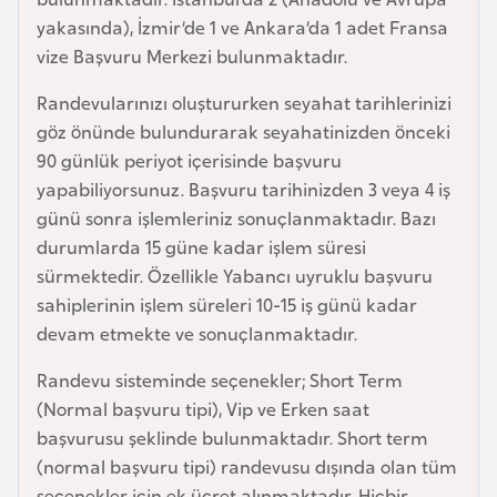
e
yakasında), İzmir’de 1 ve Ankara’da 1 adet Fransa
y
vize Başvuru Merkezi bulunmaktadır.
n
Randevularınızı oluştururken seyahat tarihlerinizi
göz önünde bulundurarak seyahatinizden önceki
B
90 günlük periyot içerisinde başvuru
a
yapabiliyorsunuz. Başvuru tarihinizden 3 veya 4 iş
n
günü sonra işlemleriniz sonuçlanmaktadır. Bazı
g
durumlarda 15 güne kadar işlem süresi
l
sürmektedir. Özellikle Yabancı uyruklu başvuru
a
sahiplerinin işlem süreleri 10-15 iş günü kadar
d
devam etmekte ve sonuçlanmaktadır.
e
ş
Randevu sisteminde seçenekler; Short Term
(Normal başvuru tipi), Vip ve Erken saat
B
başvurusu şeklinde bulunmaktadır. Short term
e
(normal başvuru tipi) randevusu dışında olan tüm
l
seçenekler için ek ücret alınmaktadır. Hiçbir