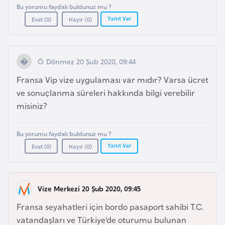
F
Bu yorumu faydalı buldunuz mu ?
Yanıt Ver
a
Evet (
0
)
Hayır (
0
)
s
o
Ö. Dönmez 20 Şub 2020, 09:44
Ç
Fransa Vip vize uygulaması var mıdır? Varsa ücret
a
ve sonuçlanma süreleri hakkında bilgi verebilir
d
misiniz?
Ç
Bu yorumu faydalı buldunuz mu ?
e
Yanıt Ver
Evet (
0
)
Hayır (
0
)
k
C
u
Vize Merkezi 20 Şub 2020, 09:45
m
Fransa seyahatleri için bordo pasaport sahibi T.C.
h
vatandaşları ve Türkiye’de oturumu bulunan
u