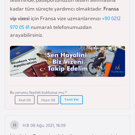
o
kadar tüm süreçte yardımcı olmaktadır.
Fransa
vip vizesi
için Fransa vize uzmanlarımızı
+90 0212
B
970 05 41
numaralı telefonumuzdan
u
arayabilirsiniz.
l
g
a
r
i
s
t
a
Bu yorumu faydalı buldunuz mu ?
n
Yanıt Ver
Evet (
0
)
Hayır (
0
)
E
H.B 08 Ağu 2021, 16:09
r
m