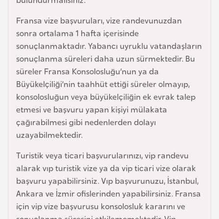
i
b
Fransa vize başvuruları, vize randevunuzdan
u
sonra ortalama 1 hafta içerisinde
t
sonuçlanmaktadır. Yabancı uyruklu vatandaşların
i
sonuçlanma süreleri daha uzun sürmektedir. Bu
süreler Fransa Konsolosluğu’nun ya da
Ç
Büyükelçiliği’nin taahhüt ettiği süreler olmayıp,
i
konsolosluğun veya büyükelçiliğin ek evrak talep
n
etmesi ve başvuru yapan kişiyi mülakata
çağırabilmesi gibi nedenlerden dolayı
uzayabilmektedir.
D
a
Turistik veya ticari başvurularınızı, vip randevu
n
alarak vıp turistik vize ya da vip ticari vize olarak
i
başvuru yapabilirsiniz. Vıp başvurunuzu, İstanbul,
m
Ankara ve İzmir ofislerinden yapabilirsiniz. Fransa
a
için vip vize başvurusu konsolosluk kararını ve
r
sonuçlanma süresini etkilememektedir. Vip