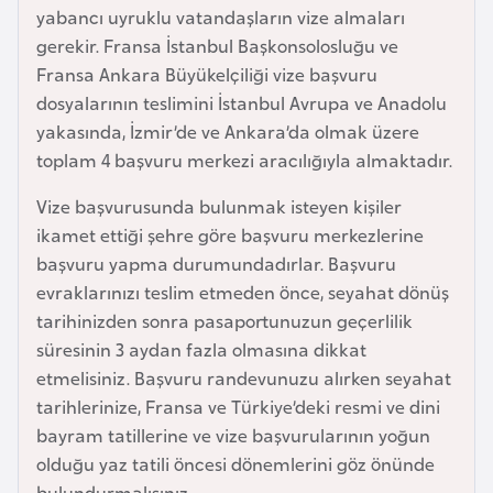
yabancı uyruklu vatandaşların vize almaları
r
gerekir. Fransa İstanbul Başkonsolosluğu ve
i
Fransa Ankara Büyükelçiliği vize başvuru
y
dosyalarının teslimini İstanbul Avrupa ve Anadolu
e
yakasında, İzmir’de ve Ankara’da olmak üzere
t
toplam 4 başvuru merkezi aracılığıyla almaktadır.
i
Vize başvurusunda bulunmak isteyen kişiler
C
ikamet ettiği şehre göre başvuru merkezlerine
e
başvuru yapma durumundadırlar. Başvuru
z
evraklarınızı teslim etmeden önce, seyahat dönüş
a
tarihinizden sonra pasaportunuzun geçerlilik
y
süresinin 3 aydan fazla olmasına dikkat
i
etmelisiniz. Başvuru randevunuzu alırken seyahat
r
tarihlerinize, Fransa ve Türkiye’deki resmi ve dini
bayram tatillerine ve vize başvurularının yoğun
olduğu yaz tatili öncesi dönemlerini göz önünde
C
bulundurmalısınız.