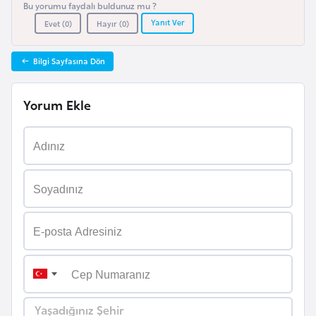
Bu yorumu faydalı buldunuz mu ?
i
Yanıt Ver
Evet (
0
)
Hayır (
0
)
y
a
Bilgi Sayfasına Dön
G
Yorum Ekle
a
n
a
G
i
n
e
B
i
s
Yaşadığınız Şehir