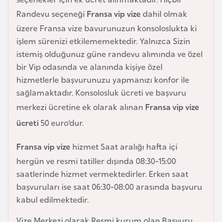
a
Randevu seçeneği
Fransa vip vize
dahil olmak
r
üzere Fransa vize bavurunuzun konsoloslukta ki
u
işlem sürenizi etkilememektedir. Yalnızca Sizin
s
istemiş olduğunuz güne randevu alımında ve özel
bir Vip odasında ve alanında kişiye özel
hizmetlerle başvurunuzu yapmanızı konfor ile
B
sağlamaktadır. Konsolosluk ücreti ve başvuru
e
l
merkezi ücretine ek olarak alınan
Fransa vip vize
ç
ücreti
50 euro’dur.
i
k
Fransa vip vize
hizmet Saat aralığı hafta içi
a
hergün ve resmi tatiller dışında 08:30-15:00
saatlerinde hizmet vermektedirler. Erken saat
B
başvuruları ise saat 06:30-08:00 arasında başvuru
e
kabul edilmektedir.
n
Vize Merkezi olarak Resmi kurum olan Başvuru