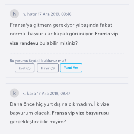
l
g
h. hatır 17 Ara 2019, 09:46
a
Fransa'ya gitmem gerekiyor yılbaşında fakat
r
normal başvurular kapalı görünüyor.
Fransa vip
i
vize randevu
bulabilir misiniz?
s
t
a
Bu yorumu faydalı buldunuz mu ?
n
Yanıt Ver
Evet (
0
)
Hayır (
0
)
B
u
k. kara 17 Ara 2019, 09:47
r
Daha önce hiç yurt dışına çıkmadım. İlk vize
k
başvurum olacak.
Fransa vip vize
başvurusu
i
gerçekleştirebilir miyim?
n
a