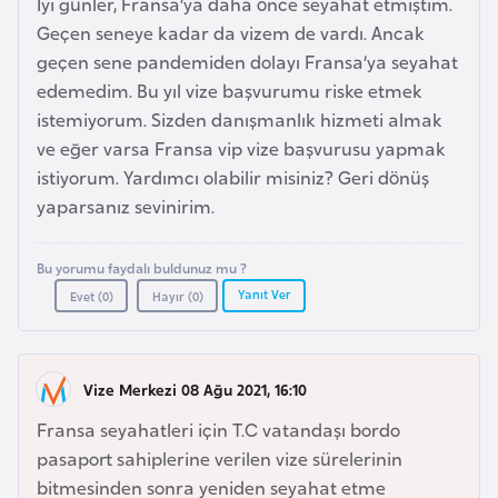
İyi günler, Fransa’ya daha önce seyahat etmiştim.
e
Geçen seneye kadar da vizem de vardı. Ancak
n
geçen sene pandemiden dolayı Fransa’ya seyahat
i
edemedim. Bu yıl vize başvurumu riske etmek
s
istemiyorum. Sizden danışmanlık hizmeti almak
t
ve eğer varsa Fransa vip vize başvurusu yapmak
a
istiyorum. Yardımcı olabilir misiniz? Geri dönüş
n
yaparsanız sevinirim.
E
Bu yorumu faydalı buldunuz mu ?
s
Yanıt Ver
Evet (
0
)
Hayır (
0
)
t
o
n
Vize Merkezi 08 Ağu 2021, 16:10
y
Fransa seyahatleri için T.C vatandaşı bordo
a
pasaport sahiplerine verilen vize sürelerinin
bitmesinden sonra yeniden seyahat etme