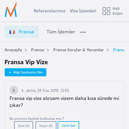
u
Hızlı
s
Referanslarımız
Vize İşlemleri
Başvuru yapmak istediğiniz ülkeyi seçin
Erişim
F
İ
Üye
t
Ülke Seçimi
r
Girişi
r
a
l
Fransa
Tüm İşlemler
a
n
l
e
s
y
a
Anasayfa
Fransa
Fransa Sorular & Yorumlar
Fransa V
t
a
V
Fransa Vip Vize
i
i
z
A
Bilgi Sayfasına Dön
e
ş
v
İ
u
i
ş
k. aktaş 29 Kas 2019, 12:53
s
l
Fransa vip vize alırsam vizem daha kısa sürede mi
m
t
e
çıkar?
u
m
r
l
Bu yorumu faydalı buldunuz mu ?
y
e
Yanıt Ver
Evet (
0
)
Hayır (
0
)