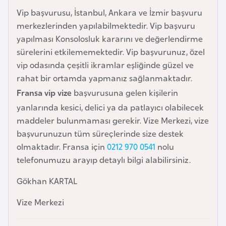
F
Vip başvurusu, İstanbul, Ankara ve İzmir başvuru
r
merkezlerinden yapılabilmektedir. Vip başvuru
a
yapılması Konsolosluk kararını ve değerlendirme
n
sürelerini etkilememektedir. Vip başvurunuz, özel
s
vip odasında çeşitli ikramlar eşliğinde güzel ve
a
rahat bir ortamda yapmanız sağlanmaktadır.
Fransa vip vize
başvurusuna gelen kişilerin
G
yanlarında kesici, delici ya da patlayıcı olabilecek
a
maddeler bulunmaması gerekir. Vize Merkezi, vize
b
başvurunuzun tüm süreçlerinde size destek
o
olmaktadır. Fransa için
0212 970 0541
nolu
n
telefonumuzu arayıp detaylı bilgi alabilirsiniz.
Gökhan KARTAL
G
a
Vize Merkezi
m
b