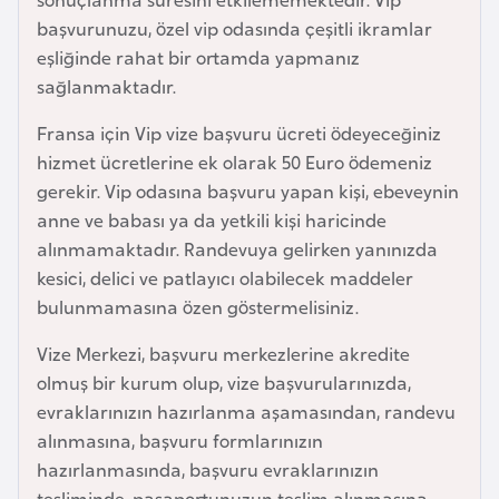
k
başvurunuzu, özel vip odasında çeşitli ikramlar
a
eşliğinde rahat bir ortamda yapmanız
sağlanmaktadır.
D
Fransa için Vip vize başvuru ücreti ödeyeceğiniz
e
hizmet ücretlerine ek olarak 50 Euro ödemeniz
m
gerekir. Vip odasına başvuru yapan kişi, ebeveynin
o
anne ve babası ya da yetkili kişi haricinde
k
alınmamaktadır. Randevuya gelirken yanınızda
r
kesici, delici ve patlayıcı olabilecek maddeler
a
bulunmamasına özen göstermelisiniz.
t
i
Vize Merkezi, başvuru merkezlerine akredite
k
olmuş bir kurum olup, vize başvurularınızda,
K
evraklarınızın hazırlanma aşamasından, randevu
o
alınmasına, başvuru formlarınızın
n
hazırlanmasında, başvuru evraklarınızın
g
tesliminde, pasaportunuzun teslim alınmasına