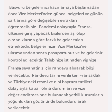
a
Başvuru belgelerinizi hazırlamaya başlamadan
h
önce Vize Merkezi’nden güncel belgeleri ve günün
i
şartlarına göre değişebilen evrakları
l
öğrenmelisiniz. Pandemi dolayısıyla Fransa,
i
ülkesine giriş yapacak kişilerden aşı olup
olmadıklarına göre farklı belgeler talep
F
etmektedir. Belgelerinizin Vize Merkezi’ne
i
ulaşmasından sonra pasaportunuz ve belgeleriniz
n
kontrol edilecektir. Talebinize istinaden
vip vize
l
Fransa
seyahatiniz için randevu alınarak bilgi
a
n
verilecektir. Randevu tarihi verilirken Fransa’daki
d
ve Türkiye’deki resmi ve dini bayram tatilleri
i
dolayısıyla kapalı olma durumları ve vize
y
değerlendirmesinde bulunacak yetkili kurumların
a
yoğunlukları göz önünde bulundurularak
verilecektir.