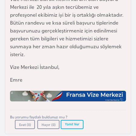
i
Merkezi ile 20 yıla aşkın tecrübemiz ve
n
profesyonel ekibimiz iyi bir iş ortaklığı olmaktadır.
Bütün randevu ve kısa süreli başvuru tiplerinde
B
başvurunuzu gerçekleştirmeniz için edinilmesi
o
gereken tüm bilgileri ve hizmetimizi sizlere
s
sunmaya her zman hazır olduğumuzu söylemek
n
isteriz.
a
Vize Merkezi İstanbul,
H
e
Emre
r
s
e
k
Bu yorumu faydalı buldunuz mu ?
B
Yanıt Ver
Evet (
0
)
Hayır (
0
)
u