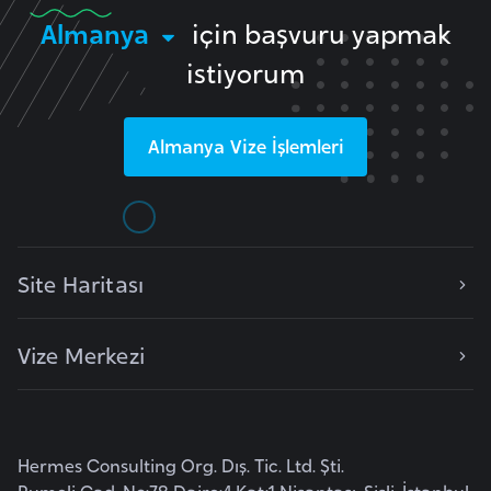
G
Almanya
için başvuru yapmak
ü
istiyorum
n
e
y
Almanya
Vize İşlemleri
K
o
r
e
Site Haritası
G
ü
Vize Merkezi
n
e
y
S
Hermes Consulting Org. Dış. Tic. Ltd. Şti.
u