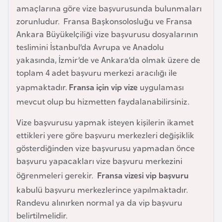
E
amaçlarına göre vize başvurusunda bulunmaları
t
zorunludur. Fransa Başkonsolosluğu ve Fransa
i
Ankara Büyükelçiliği vize başvurusu dosyalarının
y
teslimini İstanbul’da Avrupa ve Anadolu
o
yakasında, İzmir’de ve Ankara’da olmak üzere de
p
toplam 4 adet başvuru merkezi aracılığı ile
y
yapmaktadır.
Fransa için vip vize
uygulaması
a
mevcut olup bu hizmetten faydalanabilirsiniz.
F
Vize başvurusu yapmak isteyen kişilerin ikamet
i
ettikleri yere göre başvuru merkezleri değişiklik
l
gösterdiğinden vize başvurusu yapmadan önce
d
başvuru yapacakları vize başvuru merkezini
i
öğrenmeleri gerekir.
Fransa vizesi vip başvuru
ş
kabulü başvuru merkezlerince yapılmaktadır.
i
Randevu alınırken normal ya da vip başvuru
S
belirtilmelidir.