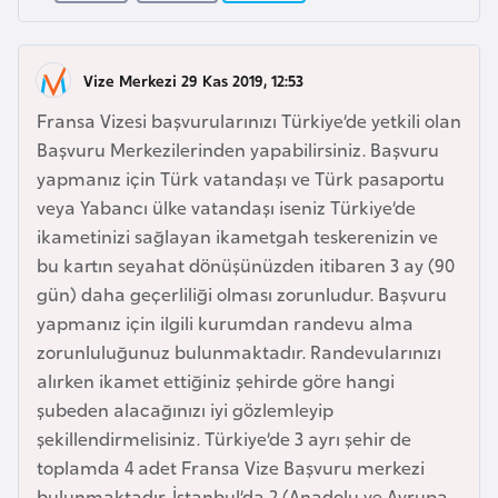
a
r
i
A
Vize Merkezi 29 Kas 2019, 12:53
z
Fransa Vizesi başvurularınızı Türkiye’de yetkili olan
e
Başvuru Merkezilerinden yapabilirsiniz. Başvuru
r
yapmanız için Türk vatandaşı ve Türk pasaportu
b
veya Yabancı ülke vatandaşı iseniz Türkiye’de
a
ikametinizi sağlayan ikametgah teskerenizin ve
y
bu kartın seyahat dönüşünüzden itibaren 3 ay (90
c
gün) daha geçerliliği olması zorunludur. Başvuru
a
yapmanız için ilgili kurumdan randevu alma
n
zorunluluğunuz bulunmaktadır. Randevularınızı
alırken ikamet ettiğiniz şehirde göre hangi
B
şubeden alacağınızı iyi gözlemleyip
a
şekillendirmelisiniz. Türkiye’de 3 ayrı şehir de
h
toplamda 4 adet Fransa Vize Başvuru merkezi
r
bulunmaktadır. İstanbul’da 2 (Anadolu ve Avrupa