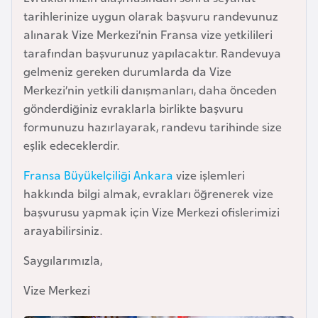
l
tarihlerinize uygun olarak başvuru randevunuz
g
alınarak Vize Merkezi’nin Fransa vize yetkilileri
a
tarafından başvurunuz yapılacaktır. Randevuya
r
gelmeniz gereken durumlarda da Vize
i
Merkezi’nin yetkili danışmanları, daha önceden
s
gönderdiğiniz evraklarla birlikte başvuru
t
formunuzu hazırlayarak, randevu tarihinde size
a
eşlik edeceklerdir.
n
Fransa Büyükelçiliği Ankara
vize işlemleri
hakkında bilgi almak, evrakları öğrenerek vize
B
başvurusu yapmak için Vize Merkezi ofislerimizi
u
arayabilirsiniz.
r
k
Saygılarımızla,
i
Vize Merkezi
n
a