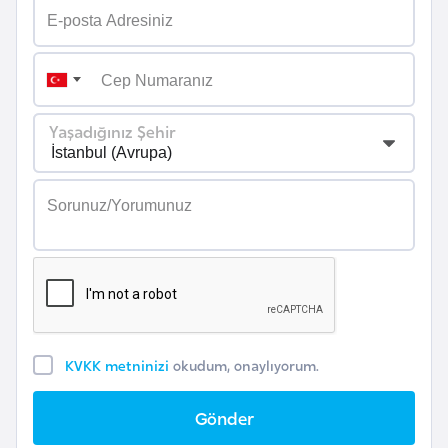
r
i
y
e
t
Yaşadığınız Şehir
i
C
e
z
a
y
i
KVKK metninizi
okudum, onaylıyorum.
r
Gönder
C