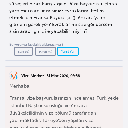
a
r
süreçleri biraz karışık geldi. Vize başvurusu için siz
i
yardımcı olabilir misiniz? Evraklarımı teslim
etmek için Fransa Büyükelçiliği Ankara’ya mı
A
gitmem gerekiyor? Evraklarımı size göndersem
z
sizin aracılığınız ile yapabilir miyim?
e
r
Bu yorumu faydalı buldunuz mu ?
b
Yanıt Ver
Evet (
0
)
Hayır (
0
)
a
y
c
Vize Merkezi 31 Mar 2020, 09:58
a
Merhaba,
n
Fransa, vize başvurularınızın incelemesi Türkiye’de
B
İstanbul Başkonsolosluğu ve Ankara
a
Büyükelçiliği’nin vize bölümü tarafından
h
yapılmaktadır. Türkiye’den yapılan vize
r
başvurularını, başvuru sahiplerinin ikamet