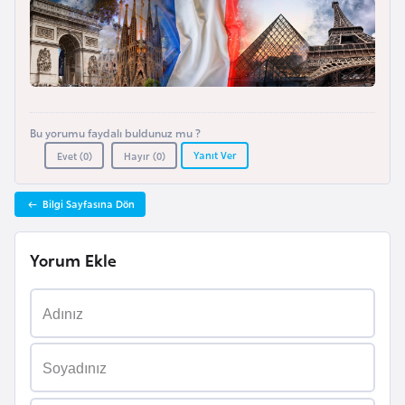
F
a
s
o
Bu yorumu faydalı buldunuz mu ?
Ç
Yanıt Ver
Evet (
0
)
Hayır (
0
)
a
d
Bilgi Sayfasına Dön
Ç
Yorum Ekle
e
k
C
u
m
h
u