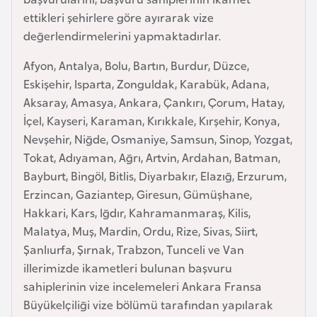
e
ettikleri şehirlere göre ayırarak vize
y
değerlendirmelerini yapmaktadırlar.
n
Afyon, Antalya, Bolu, Bartın, Burdur, Düzce,
Eskişehir, Isparta, Zonguldak, Karabük, Adana,
B
Aksaray, Amasya, Ankara, Çankırı, Çorum, Hatay,
a
İçel, Kayseri, Karaman, Kırıkkale, Kırşehir, Konya,
n
Nevşehir, Niğde, Osmaniye, Samsun, Sinop, Yozgat,
g
Tokat, Adıyaman, Ağrı, Artvin, Ardahan, Batman,
l
Bayburt, Bingöl, Bitlis, Diyarbakır, Elazığ, Erzurum,
a
Erzincan, Gaziantep, Giresun, Gümüşhane,
d
Hakkari, Kars, Iğdır, Kahramanmaraş, Kilis,
e
Malatya, Muş, Mardin, Ordu, Rize, Sivas, Siirt,
ş
Şanlıurfa, Şırnak, Trabzon, Tunceli ve Van
illerimizde ikametleri bulunan başvuru
B
sahiplerinin vize incelemeleri Ankara Fransa
e
Büyükelçiliği vize bölümü tarafından yapılarak
l