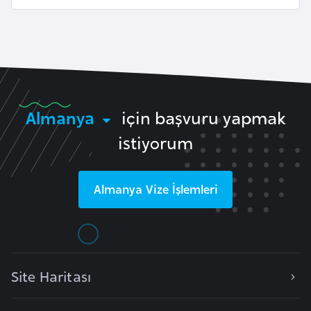
i
b
u
t
i
Almanya
için başvuru yapmak
Ç
i
istiyorum
n
Almanya
Vize İşlemleri
D
a
n
i
m
Site Haritası
a
r