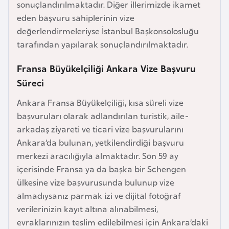
sonuçlandırılmaktadır. Diğer illerimizde ikamet
a
eden başvuru sahiplerinin vize
r
değerlendirmeleriyse İstanbul Başkonsolosluğu
u
tarafından yapılarak sonuçlandırılmaktadır.
s
Fransa Büyükelçiliği Ankara Vize Başvuru
Süreci
B
e
Ankara Fransa Büyükelçiliği, kısa süreli vize
l
başvuruları olarak adlandırılan turistik, aile-
ç
arkadaş ziyareti ve ticari vize başvurularını
i
Ankara’da bulunan, yetkilendirdiği başvuru
k
merkezi aracılığıyla almaktadır. Son 59 ay
a
içerisinde Fransa ya da başka bir Schengen
ülkesine vize başvurusunda bulunup vize
B
almadıysanız parmak izi ve dijital fotoğraf
e
verilerinizin kayıt altına alınabilmesi,
n
evraklarınızın teslim edilebilmesi için Ankara’daki