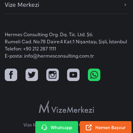
Vize Merkezi
k
a
D
Hermes Consulting Org. Dış. Tic. Ltd. Şti.
e
Rumeli Cad. No:78 Daire:4 Kat:1 Nişantaşı, Şişli, İstanbul
m
Telefon: +90 212 287 1111
o
E-posta:
info@hermesconsulting.com.tr
k
r
a
t
i
k
K
o
n
Vize Merkezi © 2026 Tüm Hakları Saklıdır.
Whatsapp
Hemen Başvur
g
KVKK Metni