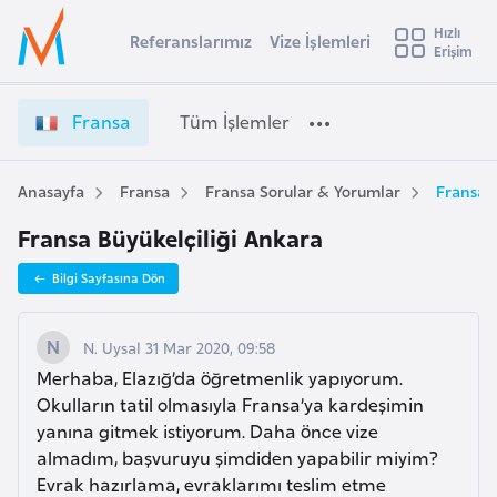
u
Hızlı
s
Referanslarımız
Vize İşlemleri
Başvuru yapmak istediğiniz ülkeyi seçin
Erişim
F
İ
Üye
t
Ülke Seçimi
r
Girişi
r
a
l
Fransa
Tüm İşlemler
a
n
l
e
s
y
a
Anasayfa
Fransa
Fransa Sorular & Yorumlar
Fransa B
t
a
V
Fransa Büyükelçiliği Ankara
i
i
z
A
Bilgi Sayfasına Dön
e
ş
v
İ
u
i
ş
N. Uysal 31 Mar 2020, 09:58
s
l
Merhaba, Elazığ’da öğretmenlik yapıyorum.
m
t
e
Okulların tatil olmasıyla Fransa’ya kardeşimin
u
m
yanına gitmek istiyorum. Daha önce vize
r
l
almadım, başvuruyu şimdiden yapabilir miyim?
y
e
Evrak hazırlama, evraklarımı teslim etme