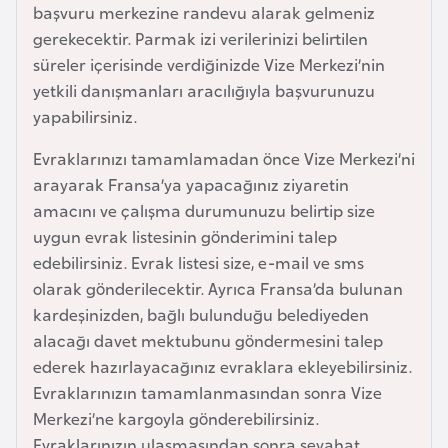
i
başvuru merkezine randevu alarak gelmeniz
n
gerekecektir. Parmak izi verilerinizi belirtilen
süreler içerisinde verdiğinizde Vize Merkezi’nin
yetkili danışmanları aracılığıyla başvurunuzu
B
yapabilirsiniz.
o
s
Evraklarınızı tamamlamadan önce Vize Merkezi’ni
n
arayarak Fransa’ya yapacağınız ziyaretin
a
amacını ve çalışma durumunuzu belirtip size
H
uygun evrak listesinin gönderimini talep
e
edebilirsiniz. Evrak listesi size, e-mail ve sms
r
olarak gönderilecektir. Ayrıca Fransa’da bulunan
s
kardeşinizden, bağlı bulunduğu belediyeden
e
alacağı davet mektubunu göndermesini talep
k
ederek hazırlayacağınız evraklara ekleyebilirsiniz.
Evraklarınızın tamamlanmasından sonra Vize
B
Merkezi’ne kargoyla gönderebilirsiniz.
u
Evraklarınızın ulaşmasından sonra seyahat