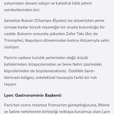
çalışmaları devam ediyor ve katedral hâlâ şehrin
a
sembollerinden biri.
r
u
Şanzelize Bulvarı (Champs-Élysées) ise alışverişten yeme
s
içmeye kadar birçok seçeneğin bir arada bulunduğu bir
cadde. Bulvarın sonunda yükselen Zafer Takı (Arc de
Triomphe), Napolyon döneminden kalma ihtişamıyla şehri
B
süslüyor.
e
l
Paris’in sadece turistik yerlerinden değil, küçük
ç
kafelerinden, kitapçılarından ve Seine Nehri üzerindeki
i
köprülerinden de büyüleneceksiniz. Özellikle Saint-
k
Germain bölgesi, entelektüel havasıyla farklı bir ruh
a
taşıyor.
Lyon: Gastronominin Başkenti
B
e
Paris’ten sonra rotamızı Fransa’nın güneydoğusuna, Rhône
n
ve Saône nehirlerinin birleştiği noktaya kurulmuş olan Lyon