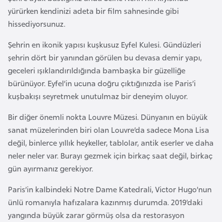
e
yürürken kendinizi adeta bir film sahnesinde gibi
y
hissediyorsunuz.
n
Şehrin en ikonik yapısı kuşkusuz Eyfel Kulesi. Gündüzleri
şehrin dört bir yanından görülen bu devasa demir yapı,
B
geceleri ışıklandırıldığında bambaşka bir güzelliğe
a
bürünüyor. Eyfel’in ucuna doğru çıktığınızda ise Paris’i
n
kuşbakışı seyretmek unutulmaz bir deneyim oluyor.
g
l
Bir diğer önemli nokta Louvre Müzesi. Dünyanın en büyük
a
sanat müzelerinden biri olan Louvre’da sadece Mona Lisa
d
değil, binlerce yıllık heykeller, tablolar, antik eserler ve daha
e
neler neler var. Burayı gezmek için birkaç saat değil, birkaç
ş
gün ayırmanız gerekiyor.
Paris’in kalbindeki Notre Dame Katedrali, Victor Hugo’nun
B
ünlü romanıyla hafızalara kazınmış durumda. 2019’daki
e
yangında büyük zarar görmüş olsa da restorasyon
l