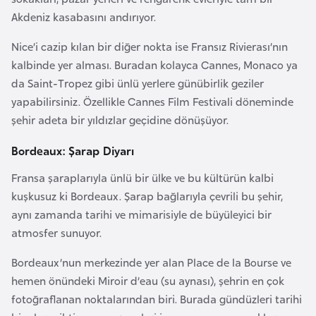
r
Akdeniz kasabasını andırıyor.
i
Nice’i cazip kılan bir diğer nokta ise Fransız Rivierası’nın
y
kalbinde yer alması. Buradan kolayca Cannes, Monaco ya
e
da Saint-Tropez gibi ünlü yerlere günübirlik geziler
t
yapabilirsiniz. Özellikle Cannes Film Festivali döneminde
i
şehir adeta bir yıldızlar geçidine dönüşüyor.
C
Bordeaux: Şarap Diyarı
e
Fransa şaraplarıyla ünlü bir ülke ve bu kültürün kalbi
z
kuşkusuz ki Bordeaux. Şarap bağlarıyla çevrili bu şehir,
a
aynı zamanda tarihi ve mimarisiyle de büyüleyici bir
y
atmosfer sunuyor.
i
r
Bordeaux’nun merkezinde yer alan Place de la Bourse ve
hemen önündeki Miroir d’eau (su aynası), şehrin en çok
fotoğraflanan noktalarından biri. Burada gündüzleri tarihi
C