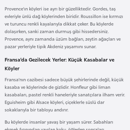
i
Provence’ın köyleri ise ayrı bir güzelliktedir. Gordes, taş
y
evleriyle ünlü dağ köylerinden biridir. Roussillon ise kırmızı
a
ve turuncu renkli kayalarıyla dikkat çeker. Bu köylerde
dolaşırken, sanki zaman durmuş gibi hissedersiniz.
G
Provence, aynı zamanda üzüm bağları, zeytin ağaçları ve
a
pazar yerleriyle tipik Akdeniz yaşamını sunar.
n
Fransa’da Gezilecek Yerler: Küçük Kasabalar ve
a
Köyler
G
Fransa’nın cazibesi sadece büyük şehirlerinde değil, küçük
i
kasaba ve köylerinde de gizlidir. Honfleur gibi liman
n
kasabaları, pastel renkli haneleriyle sanatçılara ilham verir.
e
Eguisheim gibi Alsace köyleri, çiçeklerle süslü dar
B
sokaklarıyla bir tabloyu andırır.
i
Bu köylerde insanlar yavaş bir yaşam sürer. Sabahları
s
ekmek fırınından yayılan koku, öğleden sonraları