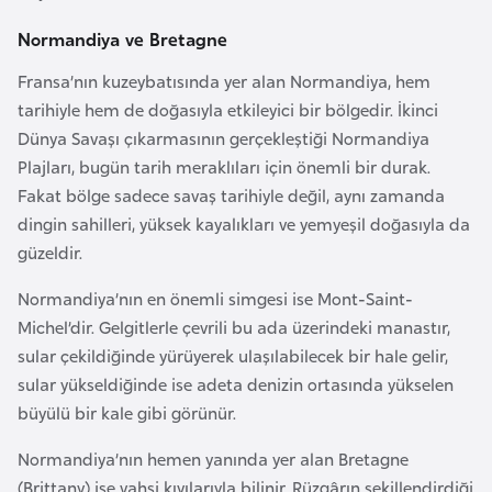
E
t
Normandiya ve Bretagne
i
Fransa’nın kuzeybatısında yer alan Normandiya, hem
y
tarihiyle hem de doğasıyla etkileyici bir bölgedir. İkinci
o
Dünya Savaşı çıkarmasının gerçekleştiği Normandiya
p
Plajları, bugün tarih meraklıları için önemli bir durak.
y
Fakat bölge sadece savaş tarihiyle değil, aynı zamanda
a
dingin sahilleri, yüksek kayalıkları ve yemyeşil doğasıyla da
güzeldir.
F
i
Normandiya’nın en önemli simgesi ise Mont-Saint-
l
Michel’dir. Gelgitlerle çevrili bu ada üzerindeki manastır,
d
sular çekildiğinde yürüyerek ulaşılabilecek bir hale gelir,
i
sular yükseldiğinde ise adeta denizin ortasında yükselen
ş
büyülü bir kale gibi görünür.
i
Normandiya’nın hemen yanında yer alan Bretagne
S
(Brittany) ise vahşi kıyılarıyla bilinir. Rüzgârın şekillendirdiği