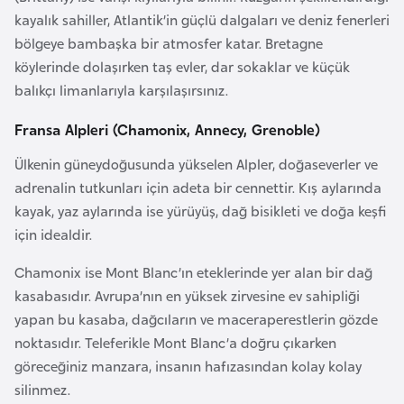
a
kayalık sahiller, Atlantik’in güçlü dalgaları ve deniz fenerleri
h
bölgeye bambaşka bir atmosfer katar. Bretagne
i
köylerinde dolaşırken taş evler, dar sokaklar ve küçük
l
balıkçı limanlarıyla karşılaşırsınız.
i
Fransa Alpleri (Chamonix, Annecy, Grenoble)
F
Ülkenin güneydoğusunda yükselen Alpler, doğaseverler ve
i
adrenalin tutkunları için adeta bir cennettir. Kış aylarında
n
kayak, yaz aylarında ise yürüyüş, dağ bisikleti ve doğa keşfi
l
için idealdir.
a
n
Chamonix ise Mont Blanc’ın eteklerinde yer alan bir dağ
d
kasabasıdır. Avrupa’nın en yüksek zirvesine ev sahipliği
i
yapan bu kasaba, dağcıların ve maceraperestlerin gözde
y
noktasıdır. Teleferikle Mont Blanc’a doğru çıkarken
a
göreceğiniz manzara, insanın hafızasından kolay kolay
silinmez.