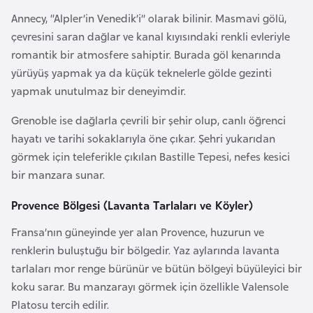
F
Annecy, “Alpler’in Venedik’i” olarak bilinir. Masmavi gölü,
r
çevresini saran dağlar ve kanal kıyısındaki renkli evleriyle
a
romantik bir atmosfere sahiptir. Burada göl kenarında
n
yürüyüş yapmak ya da küçük teknelerle gölde gezinti
s
yapmak unutulmaz bir deneyimdir.
a
Grenoble ise dağlarla çevrili bir şehir olup, canlı öğrenci
hayatı ve tarihi sokaklarıyla öne çıkar. Şehri yukarıdan
G
görmek için teleferikle çıkılan Bastille Tepesi, nefes kesici
a
bir manzara sunar.
b
o
Provence Bölgesi (Lavanta Tarlaları ve Köyler)
n
Fransa’nın güneyinde yer alan Provence, huzurun ve
renklerin buluştuğu bir bölgedir. Yaz aylarında lavanta
G
tarlaları mor renge bürünür ve bütün bölgeyi büyüleyici bir
a
koku sarar. Bu manzarayı görmek için özellikle Valensole
m
Platosu tercih edilir.
b