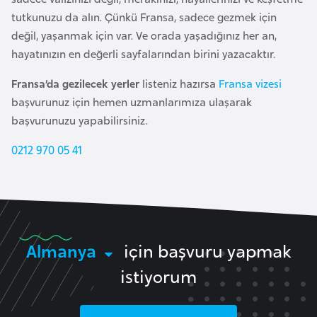
G
tutkunuzu da alın. Çünkü Fransa, sadece gezmek için
ü
değil, yaşanmak için var. Ve orada yaşadığınız her an,
n
hayatınızın en değerli sayfalarından birini yazacaktır.
e
Fransa’da gezilecek yerler
listeniz hazırsa
Fransa vizesi
y
başvurunuz için hemen uzmanlarımıza ulaşarak
K
başvurunuzu yapabilirsiniz.
o
r
0212 970 05 41
e
G
ü
n
Almanya
için başvuru yapmak
e
istiyorum
y
S
u