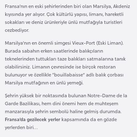
l
Fransa’nın en eski şehirlerinden biri olan Marsilya, Akdeniz
g
kıyısında yer alıyor. Çok kültürlü yapısı, limanı, hareketli
a
sokakları ve deniz ürünleriyle ünlü mutfağıyla turistleri
r
cezbediyor.
i
Marsilya’nın en önemli simgesi Vieux-Port (Eski Liman).
s
Burada sabahın erken saatlerinde balıkçıların
t
teknelerinden tuttukları taze balıkları satmalarına tanık
a
olabilirsiniz. Limanın çevresinde ise birçok restoran
n
bulunuyor ve özellikle “bouillabaisse” adlı balık çorbası
Marsilya mutfağının en ünlü yemeği.
B
u
Şehrin yüksek bir noktasında bulunan Notre-Dame de la
r
Garde Bazilikası, hem dini önemi hem de muhteşem
k
manzarasıyla şehrin sembolü haline gelmiş durumda.
i
Fransa’da gezilecek yerler
kapsamında da en gözde
n
yerlerden biri…
a