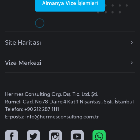
Almanya
Vize İşlemleri
d
a
n
G
Site Haritası
u
y
Vize Merkezi
a
n
a
Hermes Consulting Org. Dış. Tic. Ltd. Şti.
H
Rumeli Cad. No:78 Daire:4 Kat:1 Nişantaşı, Şişli, İstanbul
i
Telefon: +90 212 287 1111
n
E-posta:
info@hermesconsulting.com.tr
d
i