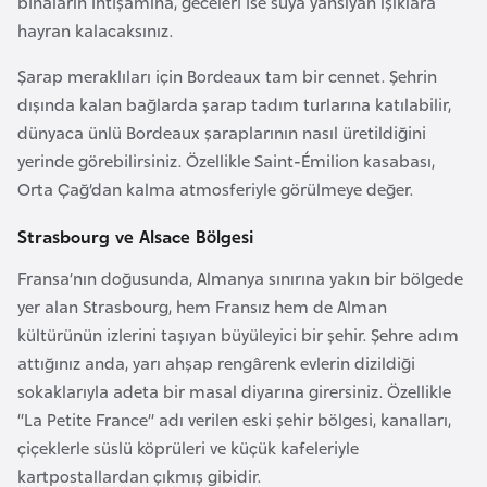
binaların ihtişamına, geceleri ise suya yansıyan ışıklara
i
hayran kalacaksınız.
b
u
Şarap meraklıları için Bordeaux tam bir cennet. Şehrin
t
dışında kalan bağlarda şarap tadım turlarına katılabilir,
i
dünyaca ünlü Bordeaux şaraplarının nasıl üretildiğini
yerinde görebilirsiniz. Özellikle Saint-Émilion kasabası,
Ç
Orta Çağ’dan kalma atmosferiyle görülmeye değer.
i
Strasbourg ve Alsace Bölgesi
n
Fransa’nın doğusunda, Almanya sınırına yakın bir bölgede
D
yer alan Strasbourg, hem Fransız hem de Alman
a
kültürünün izlerini taşıyan büyüleyici bir şehir. Şehre adım
n
attığınız anda, yarı ahşap rengârenk evlerin dizildiği
i
sokaklarıyla adeta bir masal diyarına girersiniz. Özellikle
m
“La Petite France” adı verilen eski şehir bölgesi, kanalları,
a
çiçeklerle süslü köprüleri ve küçük kafeleriyle
r
kartpostallardan çıkmış gibidir.