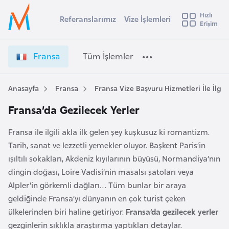
u
Hızlı
s
Referanslarımız
Vize İşlemleri
Başvuru yapmak istediğiniz ülkeyi seçin
Erişim
İ
Üye
t
Ülke Seçimi
Girişi
r
l
Fransa
Tüm İşlemler
a
l
e
y
Anasayfa
Fransa
Fransa Vize Başvuru Hizmetleri İle İlgil
t
a
Fransa’da Gezilecek Yerler
i
A
Fransa ile ilgili akla ilk gelen şey kuşkusuz ki romantizm.
ş
v
Tarih, sanat ve lezzetli yemekler oluyor. Başkent Paris’in
u
i
ışıltılı sokakları, Akdeniz kıyılarının büyüsü, Normandiya’nın
s
dingin doğası, Loire Vadisi’nin masalsı şatoları veya
m
t
Alpler’in görkemli dağları… Tüm bunlar bir araya
u
geldiğinde Fransa’yı dünyanın en çok turist çeken
r
ülkelerinden biri haline getiriyor.
Fransa’da gezilecek yerler
y
gezginlerin sıklıkla araştırma yaptıkları detaylar.