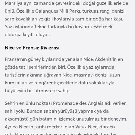
Marsilya aynı zamanda çevresindeki doğal güzelliklerle de
F
ünlü. Özellikle Calanques Milli Parkı, turkuaz rengi denizi,
a
sarp kayalıkları ve gizli koylarıyla tam bir doğa harikası.
s
Yaz aylarında tekne turlarıyla bu koyları keşfetmek
o
oldukça keyifli oluyor.
Ç
Nice ve Fransız Rivierası
a
Fransa’nın güney kıyılarında yer alan Nice, Akdeniz’in en
d
gözde tatil şehirlerinden biri. Özellikle yaz aylarında
turistlerin akınına uğrayan Nice, masmavi denizi, uzun
Ç
kumsalları ve rengârenk çiçeklerle dolu sokaklarıyla
e
büyüleyici bir atmosfere sahip.
k
C
Şehrin en ünlü noktası Promenade des Anglais adı verilen
u
sahil yolu. Burada sabah yürüyüşü yapmak ya da
m
akşamüstü gün batımını izlemek unutulmaz bir deneyim.
h
Ayrıca Nice’in tarihi merkezi olan Vieux Nice, daracık
u
sokakları, pazar yerleri ve rengârenk evleriyle tam bir