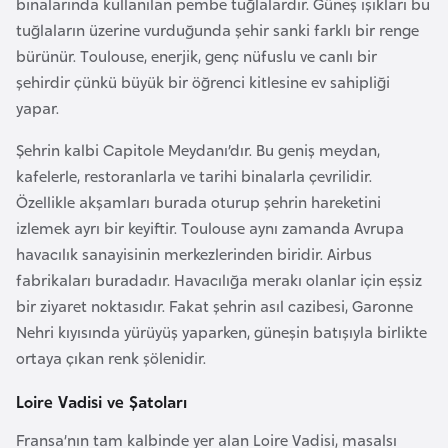
binalarında kullanılan pembe tuğlalardır. Güneş ışıkları bu
o
tuğlaların üzerine vurduğunda şehir sanki farklı bir renge
bürünür. Toulouse, enerjik, genç nüfuslu ve canlı bir
B
şehirdir çünkü büyük bir öğrenci kitlesine ev sahipliği
u
yapar.
l
Şehrin kalbi Capitole Meydanı’dır. Bu geniş meydan,
g
kafelerle, restoranlarla ve tarihi binalarla çevrilidir.
a
Özellikle akşamları burada oturup şehrin hareketini
r
izlemek ayrı bir keyiftir. Toulouse aynı zamanda Avrupa
i
havacılık sanayisinin merkezlerinden biridir. Airbus
s
fabrikaları buradadır. Havacılığa merakı olanlar için eşsiz
t
bir ziyaret noktasıdır. Fakat şehrin asıl cazibesi, Garonne
a
Nehri kıyısında yürüyüş yaparken, güneşin batışıyla birlikte
n
ortaya çıkan renk şölenidir.
E
Loire Vadisi ve Şatoları
r
Fransa’nın tam kalbinde yer alan Loire Vadisi, masalsı
m