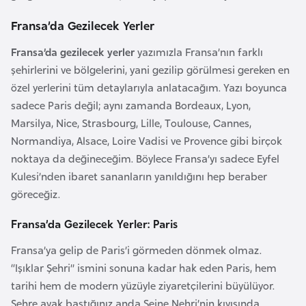
a
Fransa’da Gezilecek Yerler
A
Fransa’da gezilecek yerler
yazımızla Fransa’nın farklı
z
şehirlerini ve bölgelerini, yani gezilip görülmesi gereken en
e
özel yerlerini tüm detaylarıyla anlatacağım. Yazı boyunca
r
sadece Paris değil; aynı zamanda Bordeaux, Lyon,
b
Marsilya, Nice, Strasbourg, Lille, Toulouse, Cannes,
a
Normandiya, Alsace, Loire Vadisi ve Provence gibi birçok
y
noktaya da değineceğim. Böylece Fransa’yı sadece Eyfel
c
Kulesi’nden ibaret sananların yanıldığını hep beraber
a
göreceğiz.
n
Fransa’da Gezilecek Yerler: Paris
B
Fransa’ya gelip de Paris’i görmeden dönmek olmaz.
a
“Işıklar Şehri” ismini sonuna kadar hak eden Paris, hem
h
tarihi hem de modern yüzüyle ziyaretçilerini büyülüyor.
r
Şehre ayak bastığınız anda Seine Nehri’nin kıyısında