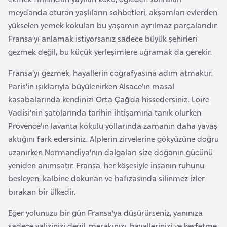
s
meydanda oturan yaşlıların sohbetleri, akşamları evlerden
a
yükselen yemek kokuları bu yaşamın ayrılmaz parçalarıdır.
u
Fransa’yı anlamak istiyorsanız sadece büyük şehirleri
gezmek değil, bu küçük yerleşimlere uğramak da gerekir.
G
i
Fransa’yı gezmek, hayallerin coğrafyasına adım atmaktır.
n
Paris’in ışıklarıyla büyülenirken Alsace’ın masal
e
kasabalarında kendinizi Orta Çağ’da hissedersiniz. Loire
Vadisi’nin şatolarında tarihin ihtişamına tanık olurken
Provence’ın lavanta kokulu yollarında zamanın daha yavaş
G
aktığını fark edersiniz. Alplerin zirvelerine gökyüzüne doğru
r
uzanırken Normandiya’nın dalgaları size doğanın gücünü
e
yeniden anımsatır. Fransa, her köşesiyle insanın ruhunu
n
besleyen, kalbine dokunan ve hafızasında silinmez izler
a
bırakan bir ülkedir.
d
a
Eğer yolunuzu bir gün Fransa’ya düşürürseniz, yanınıza
sadece valizinizi değil, merakınızı, hayallerinizi ve keşfetme