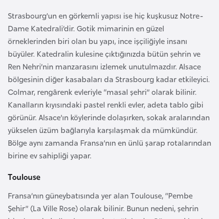
k
Strasbourg’un en görkemli yapısı ise hiç kuşkusuz Notre-
a
Dame Katedrali’dir. Gotik mimarinin en güzel
örneklerinden biri olan bu yapı, ince işçiliğiyle insanı
D
büyüler. Katedralin kulesine çıktığınızda bütün şehrin ve
e
Ren Nehri’nin manzarasını izlemek unutulmazdır. Alsace
m
bölgesinin diğer kasabaları da Strasbourg kadar etkileyici.
o
Colmar, rengârenk evleriyle “masal şehri” olarak bilinir.
k
Kanalların kıyısındaki pastel renkli evler, adeta tablo gibi
r
görünür. Alsace’ın köylerinde dolaşırken, sokak aralarından
a
yükselen üzüm bağlarıyla karşılaşmak da mümkündür.
t
Bölge aynı zamanda Fransa’nın en ünlü şarap rotalarından
i
birine ev sahipliği yapar.
k
K
Toulouse
o
Fransa’nın güneybatısında yer alan Toulouse, “Pembe
n
Şehir” (La Ville Rose) olarak bilinir. Bunun nedeni, şehrin
g