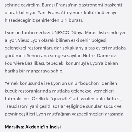
i
şehrine çevirelim. Burası Fransa’nın gastronomi başkenti
n
olarak biliniyor. Yani Fransa’da yemek kültürünü en iyi
hissedeceğiniz şehirlerden biri burası.
B
Lyon’un tarihi merkezi UNESCO Dünya Mirası listesinde yer
o
alıyor. Vieux Lyon olarak bilinen eski şehir bölgesi,
s
geleneksel restoranları, dar sokaklarıyla taş evleri mutlaka
n
görülmeli. Şehrin ana simgesi sayılan Notre-Dame de
a
Fourvière Bazilikası, tepedeki konumuyla Lyon’a bakan
H
harika bir manzaraya sahip.
e
r
Yemek konusunda ise Lyon’un ünlü “bouchon” denilen
s
küçük restoranlarında mutlaka geleneksel yemekleri
e
tatmalısınız. Özellikle “quenelle” adı verilen balık köftesi,
k
“saucisson” yani çeşitli soslar eşliğinde sunulan sucuk ve
peynir çeşitleri Lyon mutfağının vazgeçilmezleri arasında.
B
Marsilya: Akdeniz’in İncisi
u