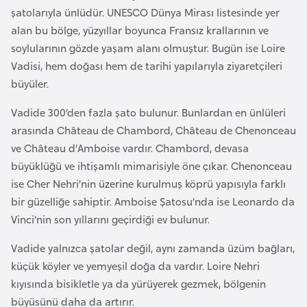
şatolarıyla ünlüdür. UNESCO Dünya Mirası listesinde yer
e
alan bu bölge, yüzyıllar boyunca Fransız krallarının ve
n
soylularının gözde yaşam alanı olmuştur. Bugün ise Loire
i
Vadisi, hem doğası hem de tarihi yapılarıyla ziyaretçileri
s
büyüler.
t
a
Vadide 300’den fazla şato bulunur. Bunlardan en ünlüleri
n
arasında Château de Chambord, Château de Chenonceau
ve Château d’Amboise vardır. Chambord, devasa
E
büyüklüğü ve ihtişamlı mimarisiyle öne çıkar. Chenonceau
s
ise Cher Nehri’nin üzerine kurulmuş köprü yapısıyla farklı
t
bir güzelliğe sahiptir. Amboise Şatosu’nda ise Leonardo da
o
Vinci’nin son yıllarını geçirdiği ev bulunur.
n
Vadide yalnızca şatolar değil, aynı zamanda üzüm bağları,
y
küçük köyler ve yemyeşil doğa da vardır. Loire Nehri
a
kıyısında bisikletle ya da yürüyerek gezmek, bölgenin
büyüsünü daha da artırır.