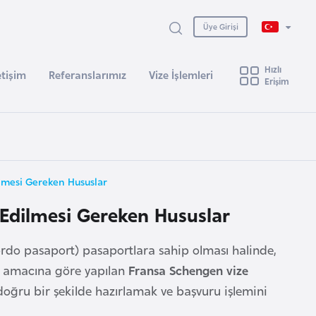
Üye Girişi
Hızlı
etişim
Referanslarımız
Vize İşlemleri
Erişim
lmesi Gereken Hususlar
 Edilmesi Gereken Hususlar
do pasaport) pasaportlara sahip olması halinde,
hat amacına göre yapılan
Fransa Schengen vize
oğru bir şekilde hazırlamak ve başvuru işlemini