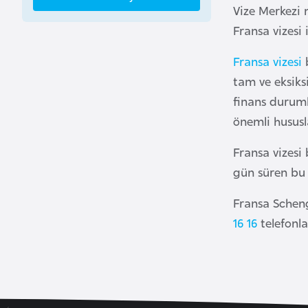
Vize Merkezi m
a
Fransa vizesi i
h
r
Fransa vizesi
b
e
tam ve eksiks
y
finans durumla
n
önemli hususla
B
Fransa vizesi
a
gün süren bu 
n
g
Fransa Scheng
l
16 16
telefonla
a
d
e
ş