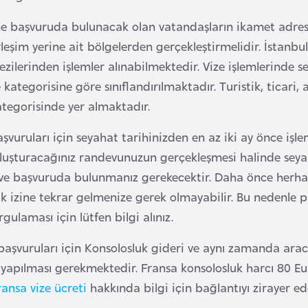
ne başvuruda bulunacak olan vatandaşların ikamet adres
rleşim yerine ait bölgelerden gerçekleştirmelidir. İstanb
zilerinden işlemler alınabilmektedir. Vize işlemlerinde s
 kategorisine göre sınıflandırılmaktadır. Turistik, ticari,
ategorisinde yer almaktadır.
şvuruları için seyahat tarihinizden en az iki ay önce işle
luşturacağınız randevunuzun gerçekleşmesi halinde seya
ve başvuruda bulunmanız gerekecektir. Daha önce herhan
k izine tekrar gelmenize gerek olmayabilir. Bu nedenle pa
gulaması için lütfen bilgi alınız.
 başvuruları için Konsolosluk gideri ve aynı zamanda ara
yapılması gerekmektedir. Fransa konsolosluk harcı 80 E
ransa vize ücreti
hakkında bilgi için bağlantıyı zirayer ede