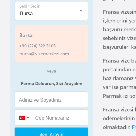
u
Şehir Seçin
Fransa vizesi
r
işlemlerini ye
y
başvuru merke
a
Bursa
sebebiniz vize
+90 (224) 322 21 05
başvuruları k
A
bursa@vizemerkezi.com
z
Fransa vize ba
e
portalından o
r
veya
hazırlamanız 
b
Formu Doldurun, Sizi Arayalım
a
var ise parma
y
Parmak izi sor
c
Fransa vizesi
a
ödemelerinin 
n
olmaktadır.
F
Beni Arayın
B