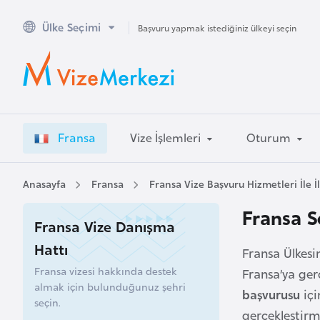
Ülke Seçimi
A
Başvuru yapmak istediğiniz ülkeyi seçin
v
u
s
t
r
Fransa
Vize İşlemleri
Oturum
a
l
y
Anasayfa
Fransa
Fransa Vize Başvuru Hizmetleri İle İl
a
Fransa S
Fransa Vize Danışma
A
Hattı
Fransa Ülkes
v
Fransa vizesi hakkında destek
Fransa’ya ger
u
almak için bulunduğunuz şehri
başvurusu
içi
s
seçin.
t
gerçekleştir