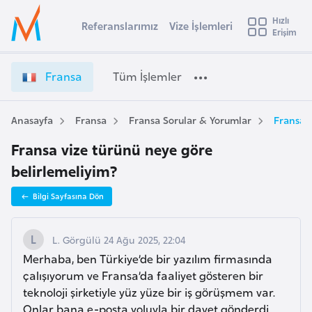
u
Hızlı
s
Referanslarımız
Vize İşlemleri
Başvuru yapmak istediğiniz ülkeyi seçin
Erişim
F
İ
Üye
t
Ülke Seçimi
r
Girişi
r
a
l
Fransa
Tüm İşlemler
a
n
l
e
s
y
a
Anasayfa
Fransa
Fransa Sorular & Yorumlar
Fransa v
t
a
V
Fransa vize türünü neye göre
i
i
z
belirlemeliyim?
A
e
ş
v
Bilgi Sayfasına Dön
İ
u
i
ş
s
l
L. Görgülü 24 Ağu 2025, 22:04
m
t
e
Merhaba, ben Türkiye’de bir yazılım firmasında
u
m
çalışıyorum ve Fransa’da faaliyet gösteren bir
r
l
teknoloji şirketiyle yüz yüze bir iş görüşmem var.
y
e
Onlar bana e-posta yoluyla bir davet gönderdi.