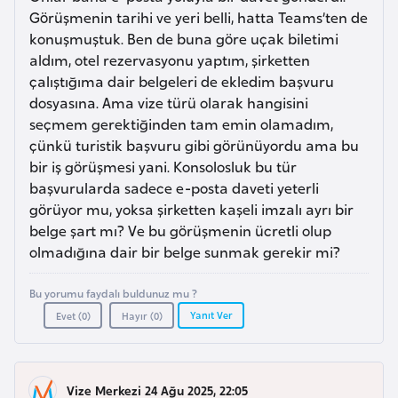
a
r
Görüşmenin tarihi ve yeri belli, hatta Teams’ten de
i
konuşmuştuk. Ben de buna göre uçak biletimi
A
aldım, otel rezervasyonu yaptım, şirketten
çalıştığıma dair belgeleri de ekledim başvuru
z
dosyasına. Ama vize türü olarak hangisini
e
seçmem gerektiğinden tam emin olamadım,
r
çünkü turistik başvuru gibi görünüyordu ama bu
b
bir iş görüşmesi yani. Konsolosluk bu tür
a
başvurularda sadece e-posta daveti yeterli
y
görüyor mu, yoksa şirketten kaşeli imzalı ayrı bir
c
belge şart mı? Ve bu görüşmenin ücretli olup
a
olmadığına dair bir belge sunmak gerekir mi?
n
Bu yorumu faydalı buldunuz mu ?
Yanıt Ver
Evet (
0
)
Hayır (
0
)
B
a
h
r
Vize Merkezi 24 Ağu 2025, 22:05