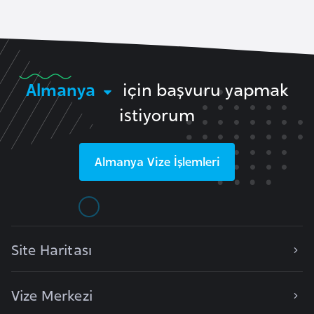
F
a
s
o
Almanya
için başvuru yapmak
Ç
istiyorum
a
d
Almanya
Vize İşlemleri
Ç
e
k
C
Site Haritası
u
m
Vize Merkezi
h
u