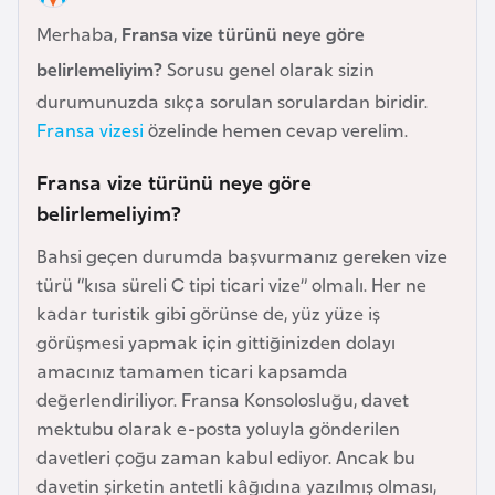
e
Merhaba,
Fransa vize türünü neye göre
y
belirlemeliyim?
Sorusu genel olarak sizin
n
durumunuzda sıkça sorulan sorulardan biridir.
Fransa vizesi
özelinde hemen cevap verelim.
B
a
Fransa vize türünü neye göre
n
belirlemeliyim?
g
l
Bahsi geçen durumda başvurmanız gereken vize
a
türü “kısa süreli C tipi ticari vize” olmalı. Her ne
d
kadar turistik gibi görünse de, yüz yüze iş
e
görüşmesi yapmak için gittiğinizden dolayı
ş
amacınız tamamen ticari kapsamda
değerlendiriliyor. Fransa Konsolosluğu, davet
mektubu olarak e-posta yoluyla gönderilen
B
davetleri çoğu zaman kabul ediyor. Ancak bu
e
davetin şirketin antetli kâğıdına yazılmış olması,
l