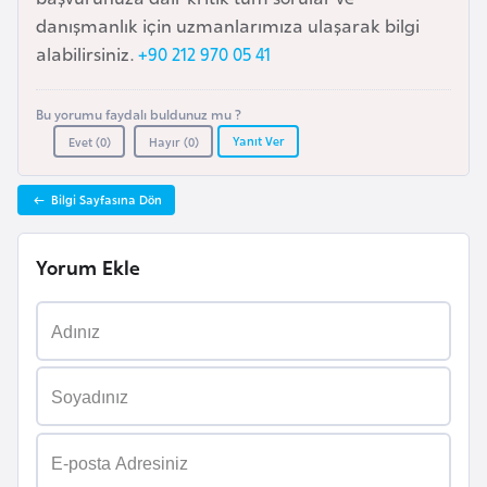
i
danışmanlık için uzmanlarımıza ulaşarak bilgi
n
alabilirsiniz.
+90 212 970 05 41
B
Bu yorumu faydalı buldunuz mu ?
o
Yanıt Ver
Evet (
0
)
Hayır (
0
)
s
n
Bilgi Sayfasına Dön
a
H
Yorum Ekle
e
r
s
e
k
B
u