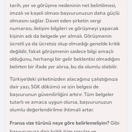
tarih, yer ve görüşme nedeninin net belirtilmesi,
a
imzalı ve kaşeli olması başvurunuzun daha güçlü
r
olmasını sağlar. Davet eden şirketin vergi
u
numarası, iletişim bilgileri ve görüşmeyi yapacak
s
kişinin adı da belgede yer almalı. Görüşmenin
ücretli ya da ücretsiz olup olmadığı genelde kritik
B
değildir, fakat görüşmenin sadece bilgi amaçlı
e
olduğunu, herhangi bir gelir beklentisi olmadığını
l
belirten bir ifade yer alırsa, bu da olumlu olabilir.
ç
i
Türkiye’deki şirketinizden alacağınız çalıştığınıza
k
dair yazı, SGK dökümü ve izin belgesi de
a
başvurunun güvenilirliğini artırır. Tüm belgeler
tutarlı ve amaca uygun olursa, başvurunuzun
olumlu değerlendirilme ihtimali artar.
B
e
Fransa vize türünü neye göre belirlemeliyim?
Gibi
n
başvurunuza dair kritik tüm sorular ve