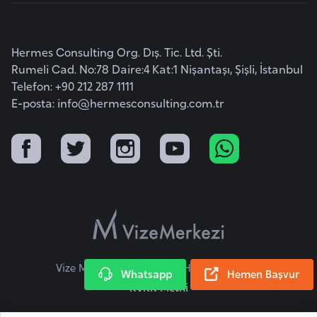
r
i
Hermes Consulting Org. Dış. Tic. Ltd. Şti.
y
Rumeli Cad. No:78 Daire:4 Kat:1 Nişantaşı, Şişli, İstanbul
e
Telefon: +90 212 287 1111
t
E-posta:
info@hermesconsulting.com.tr
i
C
e
z
a
y
i
r
Vize Merkezi © 2026 Tüm Hakları Saklıdır.
Whatsapp
Hemen Başvur
KVKK Metni
C