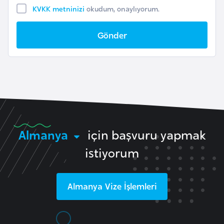
F
KVKK metninizi
okudum, onaylıyorum.
a
s
Gönder
o
Ç
a
d
Almanya
için başvuru yapmak
Ç
e
istiyorum
k
C
u
Almanya
Vize İşlemleri
m
h
u