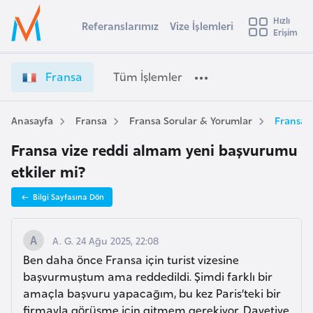
u
Hızlı
s
Referanslarımız
Vize İşlemleri
Başvuru yapmak istediğiniz ülkeyi seçin
Erişim
F
İ
Üye
t
Ülke Seçimi
r
Girişi
r
a
l
Fransa
Tüm İşlemler
a
n
l
e
s
y
a
Anasayfa
Fransa
Fransa Sorular & Yorumlar
Fransa 
t
a
V
Fransa vize reddi almam yeni başvurumu
i
i
z
etkiler mi?
A
e
ş
v
Bilgi Sayfasına Dön
İ
u
i
ş
s
l
A. G. 24 Ağu 2025, 22:08
m
t
e
Ben daha önce Fransa için turist vizesine
u
m
başvurmuştum ama reddedildi. Şimdi farklı bir
r
l
amaçla başvuru yapacağım, bu kez Paris’teki bir
y
e
firmayla görüşme için gitmem gerekiyor. Davetiye