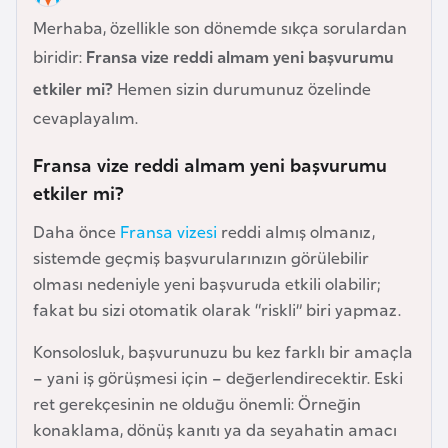
e
Merhaba, özellikle son dönemde sıkça sorulardan
y
biridir:
Fransa vize reddi almam yeni başvurumu
n
etkiler mi?
Hemen sizin durumunuz özelinde
cevaplayalım.
B
a
Fransa vize reddi almam yeni başvurumu
n
etkiler mi?
g
l
Daha önce
Fransa vizesi
reddi almış olmanız,
a
sistemde geçmiş başvurularınızın görülebilir
d
olması nedeniyle yeni başvuruda etkili olabilir;
e
fakat bu sizi otomatik olarak “riskli” biri yapmaz.
ş
Konsolosluk, başvurunuzu bu kez farklı bir amaçla
– yani iş görüşmesi için – değerlendirecektir. Eski
B
ret gerekçesinin ne olduğu önemli: Örneğin
e
konaklama, dönüş kanıtı ya da seyahatin amacı
l