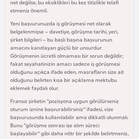
net değilse, bu eksiklikleri bu kez titizlikle telafi
a
etmeniz önemli.
r
Yeni başvurunuzda iş görüşmesi net olarak
u
belgelenmişse – davetiye, görüşme tarihi, yeri,
s
şirket bilgileri – bu başlı başına başvurunun
amacını kanıtlayan güçlü bir unsurdur.
B
Görüşmenin ücretli olmaması bir sorun değildir;
e
fakat seyahatinizin amacı sadece iş görüşmesi
l
olduğunu açıkça ifade eden, masrafların size ait
ç
olduğunu belirten kısa bir açıklama mektubu
i
eklemek faydalı olur.
k
a
Fransız şirketin “pozisyona uygun görülürseniz
oturum iznine başvurabilirsiniz” ifadesi, vize
B
başvurusunda kullanılabilir ama dikkatli olunmalı.
e
Bunu “görüşme sonrası işe alım süreci
n
başlayabilir” gibi daha nötr bir şekilde belirtmeniz,