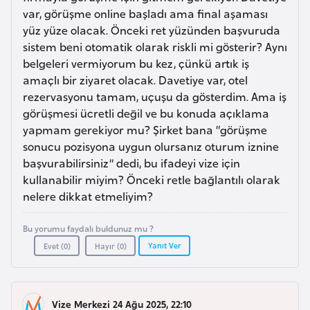
a
r
var, görüşme online başladı ama final aşaması
i
yüz yüze olacak. Önceki ret yüzünden başvuruda
A
sistem beni otomatik olarak riskli mi gösterir? Aynı
belgeleri vermiyorum bu kez, çünkü artık iş
z
amaçlı bir ziyaret olacak. Davetiye var, otel
e
rezervasyonu tamam, uçuşu da gösterdim. Ama iş
r
görüşmesi ücretli değil ve bu konuda açıklama
b
yapmam gerekiyor mu? Şirket bana “görüşme
a
sonucu pozisyona uygun olursanız oturum iznine
y
başvurabilirsiniz” dedi, bu ifadeyi vize için
c
kullanabilir miyim? Önceki retle bağlantılı olarak
a
nelere dikkat etmeliyim?
n
Bu yorumu faydalı buldunuz mu ?
Yanıt Ver
Evet (
0
)
Hayır (
0
)
B
a
h
r
Vize Merkezi 24 Ağu 2025, 22:10