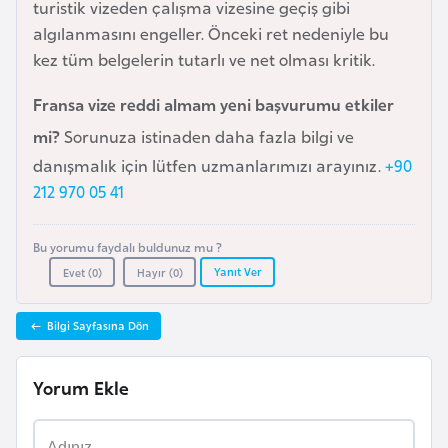
i
turistik vizeden çalışma vizesine geçiş gibi
n
algılanmasını engeller. Önceki ret nedeniyle bu
kez tüm belgelerin tutarlı ve net olması kritik.
B
Fransa vize reddi almam yeni başvurumu etkiler
o
mi?
Sorunuza istinaden daha fazla bilgi ve
s
danışmalık için lütfen uzmanlarımızı arayınız.
+90
n
212 970 05 41
a
H
e
Bu yorumu faydalı buldunuz mu ?
r
Yanıt Ver
Evet (
0
)
Hayır (
0
)
s
e
Bilgi Sayfasına Dön
k
Yorum Ekle
B
u