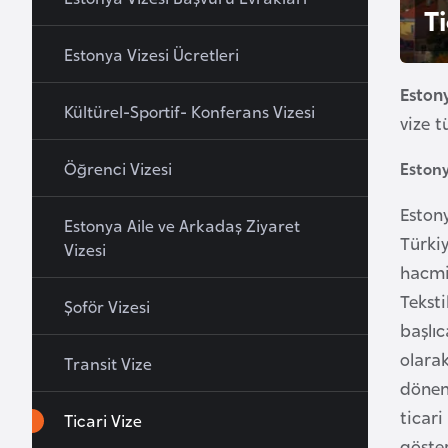
Ti
u
r
Estonya Vizesi Ücretleri
y
Estony
a
Kültürel-Sportif- Konferans Vizesi
vize t
A
Öğrenci Vizesi
Estony
z
e
Estony
Estonya Aile ve Arkadaş Ziyaret
r
Türki
Vizesi
b
hacmin
a
Teksti
Şoför Vizesi
y
başlıc
c
olara
a
Transit Vize
dönem 
n
ticari
Ticari Vize
göste
B