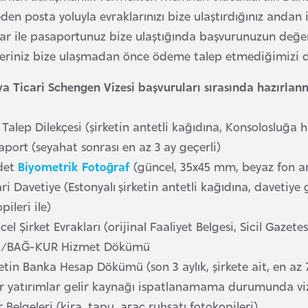
en posta yoluyla evraklarınızı bize ulaştırdığınız andan 
lar ile pasaportunuz bize ulaştığında başvurunuzun değer
leriniz bize ulaşmadan önce ödeme talep etmediğimizi de
ya Ticari Schengen Vizesi başvuruları sırasında hazırlan
e Talep Dilekçesi (şirketin antetli kağıdına, Konsolosluğa 
aport (seyahat sonrası en az 3 ay geçerli)
Adet
Biyometrik Fotoğraf
(güncel, 35x45 mm, beyaz fon ar
ari Davetiye (Estonyalı şirketin antetli kağıdına, davetiye
pileri ile)
cel Şirket Evrakları (orijinal Faaliyet Belgesi, Sicil Gazete
K/BAĞ-KUR Hizmet Dökümü
ketin Banka Hesap Dökümü (son 3 aylık, şirkete ait, en az
r yatırımlar gelir kaynağı ispatlanamama durumunda viz
r Belgeleri (kira, tapu, araç ruhsatı fotokopileri)