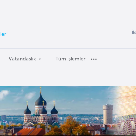
İl
leri
Vatandaşlık
Tüm İşlemler