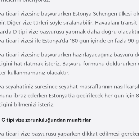
ya ticari vizesine başvururken Estonya Schengen ülkesi
ir. Diğer vize türleri şöyle sıralanabilir: Havaalanı transit v
arda D tipi vize başvurusu yapmak daha doğru olacaktır. S
a ticari vizesi ile Estonya’da 180 gün içinde en fazla 90 g
ya ticari vizesine başvururken hazırlayacağınız başvuru
tiğini hatırlatmak isteriz. Başvuru formunu doldururken
ter kullanmamanız olacaktır.
ya seyahatiniz süresince seyahat masraflarının nasıl kar
ünü ibraz ederken Estonya’da geçirilecek her gün için 
iğini bilmenizi isteriz.
 C tipi vize zorunluluğundan muaftırlar
ya ticari vize başvurusu yaparken dikkat edilmesi gereke