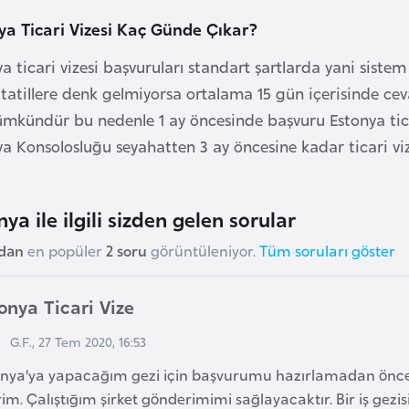
ya Ticari Vizesi Kaç Günde Çıkar?
a ticari vizesi başvuruları standart şartlarda yani siste
 tatillere denk gelmiyorsa ortalama 15 gün içerisinde ce
mkündür bu nedenle 1 ay öncesinde başvuru Estonya ticar
ya Konsolosluğu seyahatten 3 ay öncesine kadar ticari v
ya ile ilgili sizden gelen sorular
udan
en popüler
2 soru
görüntüleniyor.
Tüm soruları göster
onya Ticari Vize
G.F., 27 Tem 2020, 16:53
onya’ya yapacağım gezi için başvurumu hazırlamadan önce 
rim. Çalıştığım şirket gönderimimi sağlayacaktır. Bir iş gezis