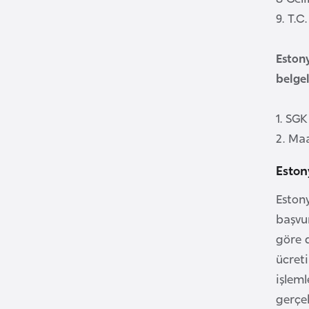
9. T.C
B
u
Estony
l
belgel
g
a
1. SGK
r
2. Maa
i
s
Eston
t
a
Estony
n
başvur
göre 
B
ücreti
u
işleml
r
gerçe
k