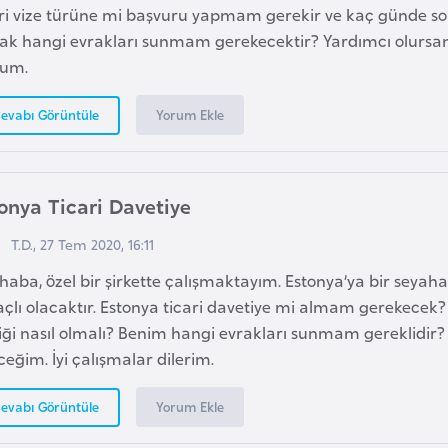
ari vize türüne mi başvuru yapmam gerekir ve kaç günde son
rak hangi evrakları sunmam gerekecektir? Yardımcı olurs
rum.
Yorum Ekle
evabı Görüntüle
onya Ticari Davetiye
T.D., 27 Tem 2020, 16:11
aba, özel bir şirkette çalışmaktayım. Estonya’ya bir seyaha
çlı olacaktır. Estonya ticari davetiye mi almam gerekecek?
iği nasıl olmalı? Benim hangi evrakları sunmam gereklidir? 
eğim. İyi çalışmalar dilerim.
Yorum Ekle
evabı Görüntüle