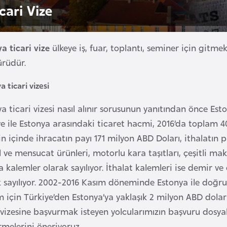
cari Vize
a ticari vize
ülkeye iş, fuar, toplantı, seminer için gitmek
ürüdür.
a ticari vizesi
a ticari vizesi nasıl alınır sorusunun yanıtından önce Eston
ye ile Estonya arasındaki ticaret hacmi, 2016’da toplam 
 içinde ihracatın payı 171 milyon ABD Doları, ithalatın p
l ve mensucat ürünleri, motorlu kara taşıtları, çeşitli m
a kalemler olarak sayılıyor. İthalat kalemleri ise demir ve
k sayılıyor. 2002-2016 Kasım döneminde Estonya ile doğru
için Türkiye’den Estonya’ya yaklaşık 2 milyon ABD doları
 vizesine başvurmak isteyen yolcularımızın başvuru dosya
rmelerini öneriyoruz.