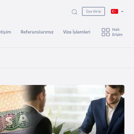
Üye Girişi
Hızlı
etişim
Referanslarımız
Vize İşlemleri
Erişim