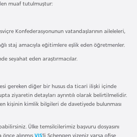
nden muaf tutulmuştur:
sviçre Konfederasyonunun vatandaşlarının aileleleri,
ğlı staj amacıyla eğitimlere eşlik eden öğretmenler.
inde seyahat eden araştırmacılar.
si gereken diğer bir husus da ticari ilişki içinde
 ziyaretin detayları ayrıntılı olarak belirtilmelidir.
n kişinin kimlik bilgileri de davetiyede bulunması
abilirsiniz. Ülke temsilcilerimiz başvuru dosyasını
a önce alınmış
VIS
’li Schengen vizeniz varsa ofise