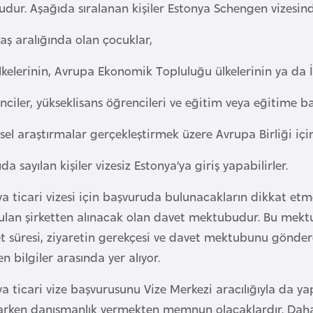
udur. Aşağıda sıralanan kişiler Estonya Schengen vizesi
aş aralığında olan çocuklar,
kelerinin, Avrupa Ekonomik Topluluğu ülkelerinin ya da İ
ciler, yükseklisans öğrencileri ve eğitim veya eğitime ba
sel araştırmalar gerçekleştirmek üzere Avrupa Birliği iç
da sayılan kişiler vizesiz Estonya’ya giriş yapabilirler.
a ticari vizesi için başvuruda bulunacakların dikkat etme
lan şirketten alınacak olan davet mektubudur. Bu mektupta
t süresi, ziyaretin gerekçesi ve davet mektubunu göndere
n bilgiler arasında yer alıyor.
a ticari vize başvurusunu Vize Merkezi aracılığıyla da yap
larken danışmanlık vermekten memnun olacaklardır. Dah