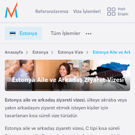
u
Hızlı
s
Referanslarımız
Vize İşlemleri
Başvuru yapmak istediğiniz ülkeyi seçin
Erişim
E
İ
Üye
t
Ülke Seçimi
s
Girişi
r
t
l
Estonya
Tüm İşlemler
a
o
l
e
n
y
y
Anasayfa
Estonya
Estonya Vize
Estonya Aile ve Arkad
t
a
a
V
i
i
A
Estonya Aile ve Arkadaş Ziyaret Vizesi
z
ş
v
e
u
i
İ
s
Estonya aile ve arkadaş ziyareti vizesi
, ülkeye akraba veya
ş
m
t
yakın arkadaşını ziyaret etmek isteyen kişiler için
l
u
tasarlanan kısa süreli vize türüdür.
e
r
m
Estonya aile ve arkadaş ziyareti vizesi, C tipi kısa süreli
y
l