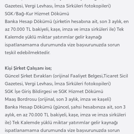
l
Gazetesi, Vergi Levhası, İmza Sirküleri fotokopileri)
g
SGK/Bağ-Kur Hizmet Dökümü
a
Banka Hesap Dökümü (şirketin hesabına ait, son 3 aylık, en
r
az 70.000 TL bakiyeli, kaşe, imza ve imza sirküleri ile) Tek
i
Kalemde yüklü miktar yatırımlar gelir kaynağı
s
ispatlanamama durumunda vize başvurunuzda sorun
t
teşkil edebilmektedir.
a
n
Kişi Şirket Çalışanı ise;
Güncel Şirket Evrakları (orijinal Faaliyet Belgesi,Ticaret Sicil
Gazetesi, Vergi Levhası, İmza Sirküleri fotokopileri)
B
SGK İşe Giriş Bildirgesi ve SGK Hizmet Dökümü
u
Maaş Bordrosu (orijinal, son 3 aylık, imza ve kaşeli)
r
Banka Hesap Dökümü (güncel, şahsi hesabınıza ait, son 3
k
aylık, en az 70.000 TL bakiyeli, kaşe, imza ve imza sirküleri
i
ile) Tek Kalemde yüklü miktar yatırımlar gelir kaynağı
n
ispatlanamama durumunda vize başvurunuzda sorun
a