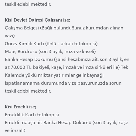
teşkil edebilmektedir.
F
a
Kişi Devlet Dairesi Çalışanı ise;
s
Çalışma Belgesi (Bağlı bulunduğunuz kurumdan alınan
o
yazı)
Görev Kimlik Kartı (önlü - arkalı fotokopisi)
Ç
Maaş Bordrosu (son 3 aylık, imza ve kaşeli)
a
Banka Hesap Dökümü (şahsi hesabınıza ait, son 3 aylık, en
d
az 70.000 TL bakiyeli, kaşe, imzalı ve imza sirküleri ile) Tek
Kalemde yüklü miktar yatırımlar gelir kaynağı
Ç
ispatlanamama durumunda vize başvurunuzda sorun
e
teşkil edebilmektedir.
k
C
Kişi Emekli ise;
u
Emeklilik Kartı fotokopisi
m
Emekli maaşa ait Banka Hesap Dökümü (son 3 aylık, kaşe
h
ve imzalı)
u