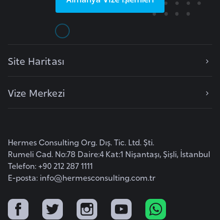
o
B
u
Site Haritası
l
g
a
Vize Merkezi
r
i
s
t
Hermes Consulting Org. Dış. Tic. Ltd. Şti.
a
Rumeli Cad. No:78 Daire:4 Kat:1 Nişantaşı, Şişli, İstanbul
n
Telefon: +90 212 287 1111
E-posta:
info@hermesconsulting.com.tr
E
r
m