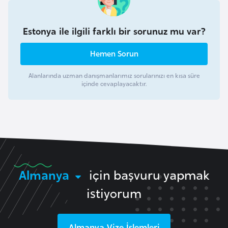
k
a
Estonya ile ilgili farklı bir sorunuz mu var?
D
Hemen Sorun
e
m
Alanlarında uzman danışmanlarımız sorularınızı en kısa süre
içinde cevaplayacaktır.
o
k
r
a
t
i
k
Almanya
için başvuru yapmak
K
istiyorum
o
n
g
Almanya
Vize İşlemleri