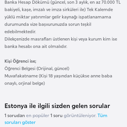
Banka Hesap Dökümü (güncel, son 3 aylık, en az 70.000 TL
r
bakiyeli, kaşe, imzalı ve imza sirküleri ile) Tek Kalemde
i
yüklü miktar yatırımlar gelir kaynağı ispatlanamama
y
durumunda vize başvurunuzda sorun teşkil
e
edebilmektedir.
t
Dilekçenizde masrafları üstlenen kişi veya kurum kim ise
i
banka hesabı ona ait olmalıdır.
C
Kişi Öğrenci ise;
e
Öğrenci Belgesi (Orijinal, güncel)
z
Muvafakatname (Kişi 18 yaşından küçükse anne baba
a
onaylı, orjinal belge)
y
i
Estonya ile ilgili sizden gelen sorular
r
1 sorudan
en popüler
1 soru
görüntüleniyor.
Tüm
C
soruları göster