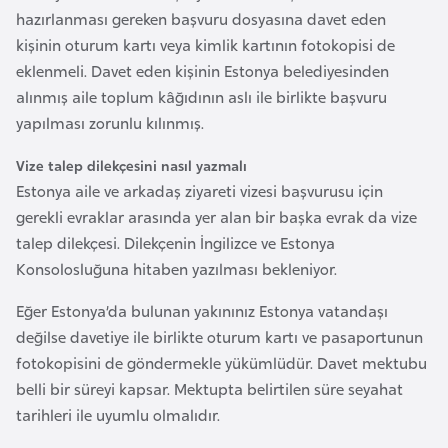
e
hazırlanması gereken başvuru dosyasına davet eden
y
kişinin oturum kartı veya kimlik kartının fotokopisi de
n
eklenmeli. Davet eden kişinin Estonya belediyesinden
alınmış aile toplum kâğıdının aslı ile birlikte başvuru
yapılması zorunlu kılınmış.
B
a
Vize talep dilekçesini nasıl yazmalı
n
Estonya aile ve arkadaş ziyareti vizesi başvurusu için
g
gerekli evraklar arasında yer alan bir başka evrak da vize
l
talep dilekçesi. Dilekçenin İngilizce ve Estonya
a
Konsolosluğuna hitaben yazılması bekleniyor.
d
e
Eğer Estonya’da bulunan yakınınız Estonya vatandaşı
ş
değilse davetiye ile birlikte oturum kartı ve pasaportunun
fotokopisini de göndermekle yükümlüdür. Davet mektubu
belli bir süreyi kapsar. Mektupta belirtilen süre seyahat
B
tarihleri ile uyumlu olmalıdır.
e
l