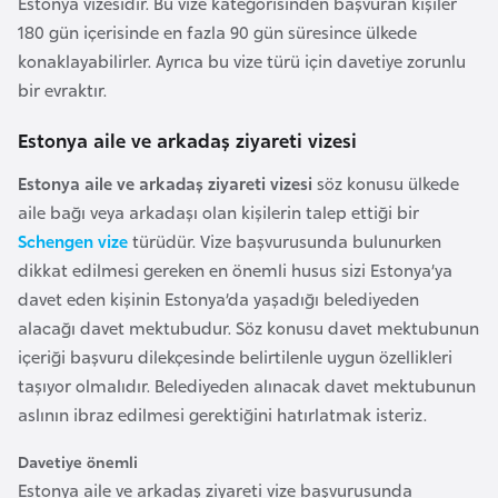
Estonya vizesidir. Bu vize kategorisinden başvuran kişiler
a
e
180 gün içerisinde en fazla 90 gün süresince ülkede
r
konaklayabilirler. Ayrıca bu vize türü için davetiye zorunlu
i
A
bir evraktır.
z
e
Estonya aile ve arkadaş ziyareti vizesi
r
Estonya aile ve arkadaş ziyareti vizesi
söz konusu ülkede
b
aile bağı veya arkadaşı olan kişilerin talep ettiği bir
a
Schengen vize
türüdür. Vize başvurusunda bulunurken
y
dikkat edilmesi gereken en önemli husus sizi Estonya’ya
c
davet eden kişinin Estonya’da yaşadığı belediyeden
a
alacağı davet mektubudur. Söz konusu davet mektubunun
n
içeriği başvuru dilekçesinde belirtilenle uygun özellikleri
taşıyor olmalıdır. Belediyeden alınacak davet mektubunun
B
aslının ibraz edilmesi gerektiğini hatırlatmak isteriz.
a
h
Davetiye önemli
r
Estonya aile ve arkadaş ziyareti vize başvurusunda