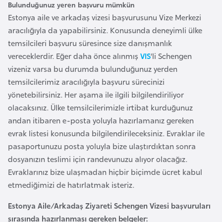
Bulunduğunuz yeren başvuru mümkün
a
Estonya aile ve arkadaş vizesi başvurusunu Vize Merkezi
r
aracılığıyla da yapabilirsiniz. Konusunda deneyimli ülke
u
temsilcileri başvuru süresince size danışmanlık
s
vereceklerdir. Eğer daha önce alınmış
VIS
’li Schengen
vizeniz varsa bu durumda bulunduğunuz yerden
B
temsilcilerimiz aracılığıyla başvuru sürecinizi
e
yönetebilirsiniz. Her aşama ile ilgili bilgilendiriliyor
l
olacaksınız. Ülke temsilcilerimizle irtibat kurduğunuz
ç
andan itibaren e-posta yoluyla hazırlamanız gereken
i
evrak listesi konusunda bilgilendirileceksiniz. Evraklar ile
k
pasaportunuzu posta yoluyla bize ulaştırdıktan sonra
a
dosyanızın teslimi için randevunuzu alıyor olacağız.
Evraklarınız bize ulaşmadan hiçbir biçimde ücret kabul
etmediğimizi de hatırlatmak isteriz.
B
e
Estonya Aile/Arkadaş Ziyareti Schengen Vizesi başvuruları
n
sırasında hazırlanması gereken belgeler: