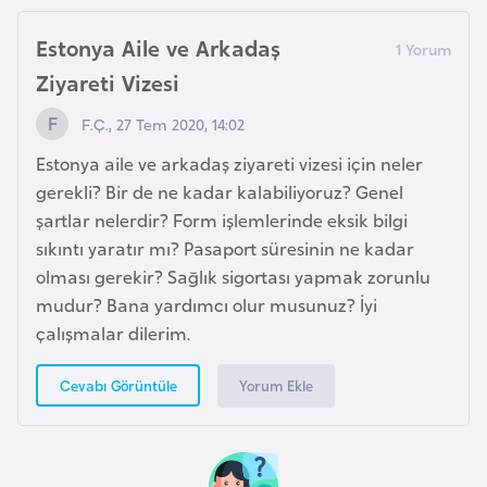
i
b
Estonya Aile ve Arkadaş
u
Ziyareti Vizesi
t
i
F.Ç., 27 Tem 2020, 14:02
Estonya aile ve arkadaş ziyareti vizesi için neler
Ç
gerekli? Bir de ne kadar kalabiliyoruz? Genel
i
şartlar nelerdir? Form işlemlerinde eksik bilgi
n
sıkıntı yaratır mı? Pasaport süresinin ne kadar
olması gerekir? Sağlık sigortası yapmak zorunlu
D
mudur? Bana yardımcı olur musunuz? İyi
a
çalışmalar dilerim.
n
Yorum Ekle
Cevabı Görüntüle
i
m
a
r