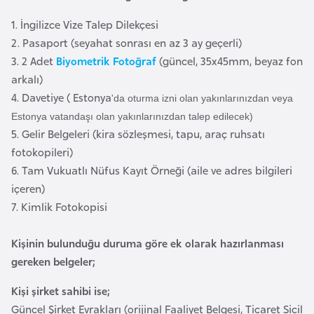
i
n
1. İngilizce Vize Talep Dilekçesi
2. Pasaport (seyahat sonrası en az 3 ay geçerli)
3. 2 Adet
Biyometrik Fotoğraf
(güncel, 35x45mm, beyaz fon
B
arkalı)
o
4. Davetiye ( Estonya
s
'da oturma izni olan yakınlarınızdan veya
n
Estonya vatandaşı olan yakınlarınızdan talep edilecek)
5. Gelir Belgeleri (kira sözleşmesi, tapu, araç ruhsatı
a
fotokopileri)
H
6. Tam Vukuatlı Nüfus Kayıt Örneği (aile ve adres bilgileri
e
içeren)
r
7. Kimlik Fotokopisi
s
e
Kişinin bulunduğu duruma göre ek olarak hazırlanması
k
gereken belgeler;
B
Kişi şirket sahibi ise;
u
Güncel Şirket Evrakları (orijinal Faaliyet Belgesi, Ticaret Sicil