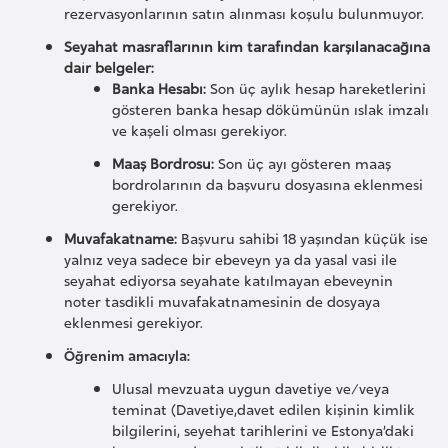
e
rezervasyonlarının satın alınması koşulu bulunmuyor.
ç
Seyahat masraflarının kim tarafından karşılanacağına
dair belgeler:
Banka Hesabı:
Son üç aylık hesap hareketlerini
İ
gösteren banka hesap dökümünün ıslak imzalı
s
ve kaşeli olması gerekiyor.
v
Maaş Bordrosu:
Son üç ayı gösteren maaş
i
bordrolarının da başvuru dosyasına eklenmesi
ç
gerekiyor.
r
Muvafakatname:
Başvuru sahibi 18 yaşından küçük ise
e
yalnız veya sadece bir ebeveyn ya da yasal vasi ile
seyahat ediyorsa seyahate katılmayan ebeveynin
noter tasdikli muvafakatnamesinin de dosyaya
İ
eklenmesi gerekiyor.
t
Öğrenim amacıyla:
a
l
Ulusal mevzuata uygun davetiye ve/veya
teminat (Davetiye,davet edilen kişinin kimlik
y
bilgilerini, seyehat tarihlerini ve Estonya’daki
a