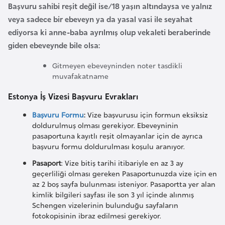
i
Başvuru sahibi reşit değil ise/18 yaşın altındaysa ve yalnız
b
veya sadece bir ebeveyn ya da yasal vasi ile seyahat
u
ediyorsa ki anne-baba ayrılmış olup vekaleti beraberinde
t
giden ebeveynde bile olsa:
i
Gitmeyen ebeveyninden noter tasdikli
muvafakatname
Ç
Estonya İş Vizesi Başvuru Evrakları
i
n
Başvuru Formu
:
Vize başvurusu için formun eksiksiz
doldurulmuş olması gerekiyor. Ebeveyninin
pasaportuna kayıtlı reşit olmayanlar için de ayrıca
D
başvuru formu doldurulması koşulu aranıyor.
a
Pasaport
: Vize bitiş tarihi itibariyle en az 3 ay
n
geçerliliği olması gereken Pasaportunuzda vize için en
i
az 2 boş sayfa bulunması isteniyor. Pasaportta yer alan
m
kimlik bilgileri sayfası ile son 3 yıl içinde alınmış
a
Schengen vizelerinin bulunduğu sayfaların
fotokopisinin ibraz edilmesi gerekiyor.
r