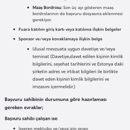
o
Maaş Bordrosu:
Son üç ayı gösteren maaş
bordrolarının da başvuru dosyasına eklenmesi
gerekiyor.
B
u
Fuara katılım giriş kartı veya katılıma ilişkin belgeler
l
Sponsor ve/veya konaklamaya ilişkin belge
g
Ulusal mevzuata uygun davetiye ve/veya
a
teminat (Davetiye,davet edilen kişinin kimlik
r
bilgilerini, seyehat tarihlerini ve Estonya daki
i
şirketin adres ve irtibat bilgileri ile birlikte
s
davet eden kişinin kimlik bilgilerini ve
t
imzasını içermelidir.)
a
n
Başvuru sahibinin durumuna göre hazırlaması
gereken evraklar;
E
Başvuru sahibi çalışan ise:
r
İşveren mektubu ve/veya izin onayı
m