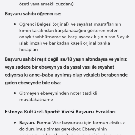
s
özeti veya emekli cüzdanı)
a
Başvuru sahibi öğrenci ise:
u
Öğrenci Belgesi (orjinal) ve seyahat masraflarının
kimin tarafından karşılanacağını gösteren noter
G
onaylı taahhütname ve karşılayacak kişinin son 3 aylık
i
ıslak imzalı ve bankadan kaşeli orjinal banka
hesapları
n
e
Başvuru sahibi reşit değil ise/18 yaşın altındaysa ve yalnız
veya sadece bir ebeveyn ya da yasal vasi ile seyahat
ediyorsa ki anne-baba ayrılmış olup vekaleti beraberinde
G
giden ebeveynde bile olsa:
r
e
Gitmeyen ebeveyninden noter tasdikli
n
muvafakatname
a
Estonya Kültürel-Sportif Vizesi Başvuru Evrakları
d
a
Başvuru Formu:
Vize başvurusu için formun eksiksiz
doldurulmuş olması gerekiyor. Ebeveyninin
pasaportuna kayıtlı reşit olmayanlar için de ayrıca