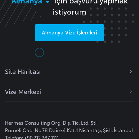
Almanya
için başvuru yapmak
e
istiyorum
s
o
t
Almanya
Vize İşlemleri
h
o
L
e
Site Haritası
t
o
Vize Merkezi
n
y
a
Hermes Consulting Org. Dış. Tic. Ltd. Şti.
L
Rumeli Cad. No:78 Daire:4 Kat:1 Nişantaşı, Şişli, İstanbul
i
Telefon: +90 212 287 1111