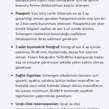
G
başvuru formu doldurulması koşulu aranıyor.
ü
Pasaport
: Vize bitiş tarihi itibariyle en az 3 ay
n
geçerliliği olması gereken Pasaportunuzda vize için en
e
az 2 boş sayfa bulunması isteniyor. Pasaportta yer alan
kimlik bilgileri sayfası ile son 3 yıl içinde alınmış
y
Schengen vizelerinin bulunduğu sayfaların
K
fotokopisinin ibraz edilmesi gerekiyor.
o
2 adet biyometrik fotoğraf:
Fotoğraf son 6 ay içinde
r
çekilmiş, 35-40 mm ölçülerinde, beyaz fon üzerine
e
olmalı. Yüzün fotoğrafın %70-80’ini kaplayacak kadar,
baş ve omuzlar görünüyor şekilde yakın çekim olması
gerekiyor.
G
Sağlık Sigortası:
Schengen ülkelerinin tamamı için
ü
geçerli, ayakta, yatakta, bütün tedavi masrafları ve
n
hastalık veya vefat halinde ülkeye dönüş masraflarını
e
da içeren minimum 30.000 € teminatlı seyahat
y
sigortasının yaptırılması gerekiyor.
S
Uçak-Otel rezervasyonları
: Uçak ve otel
u
rezervasyonlarının çıktısını diğer evraklarla birlikte