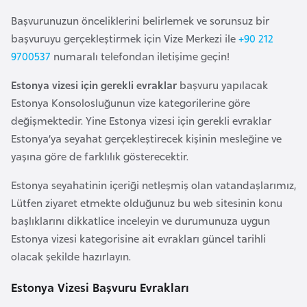
a
e
Başvurunuzun önceliklerini belirlemek ve sorunsuz bir
r
i
başvuruyu gerçekleştirmek için Vize Merkezi ile
+90 212
A
9700537
numaralı telefondan iletişime geçin!
z
e
Estonya vizesi için gerekli evraklar
başvuru yapılacak
r
Estonya Konsolosluğunun vize kategorilerine göre
b
değişmektedir. Yine Estonya vizesi için gerekli evraklar
a
Estonya’ya seyahat gerçekleştirecek kişinin mesleğine ve
y
yaşına göre de farklılık gösterecektir.
c
Estonya seyahatinin içeriği netleşmiş olan vatandaşlarımız,
a
Lütfen ziyaret etmekte olduğunuz bu web sitesinin konu
n
başlıklarını dikkatlice inceleyin ve durumunuza uygun
Estonya vizesi kategorisine ait evrakları güncel tarihli
B
olacak şekilde hazırlayın.
a
h
Estonya Vizesi Başvuru Evrakları
r