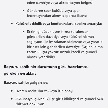
s
eden davetiye veya akreditasyon belgesi.
t
Gönderen spor kulübü veya spor
a
federasyondan alınmış sporcu lisansı.
n
Kültürel etkinlik veya konferanslara katılım amacıyla:
Etkinliği düzenleyen firma tarafından
H
gönderilen davetiye veya kültürel hizmet
ı
sağlayıcısı ile imzalanan sözleşme veya yaratıcı
r
bir eser için gönderilen davetiye. (Orjinal olma
zorunluluğu yoktur. Imzalı kaseli ve güncel
v
olması yeterlidir)
a
t
Başvuru sahibinin durumuna göre hazırlaması
i
gereken evraklar;
s
Başvuru sahibi çalışan ise:
t
a
İşveren mektubu ve/veya izin onayı
n
SGK (sosyal güvenlik) işe giriş bildirgesi ve güncel SGK
"hizmet dökümü"