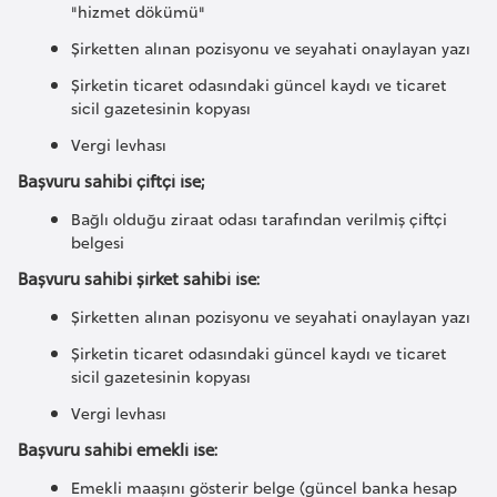
"hizmet dökümü"
i
Şirketten alınan pozisyonu ve seyahati onaylayan yazı
y
a
Şirketin ticaret odasındaki güncel kaydı ve ticaret
sicil gazetesinin kopyası
Vergi levhası
G
a
Başvuru sahibi çiftçi ise;
n
Bağlı olduğu ziraat odası tarafından verilmiş çiftçi
a
belgesi
Başvuru sahibi şirket sahibi ise:
G
Şirketten alınan pozisyonu ve seyahati onaylayan yazı
i
Şirketin ticaret odasındaki güncel kaydı ve ticaret
n
sicil gazetesinin kopyası
e
B
Vergi levhası
i
Başvuru sahibi emekli ise:
s
Emekli maaşını gösterir belge (güncel banka hesap