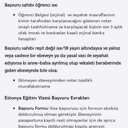
e
Başvuru sahibi öğrenci ise:
Öğrenci Belgesi (orjinal) ve seyahat masraflarının
I
kimin tarafından karşılanacağını gösteren noter
onaylı taahhütname ve karşılayacak kişinin son 3 aylık
r
ıslak imzalı ve bankadan kaşeli orjinal banka
a
hesapları
k
Başvuru sahibi reşit değil ise/18 yaşın altındaysa ve yalnız
veya sadece bir ebeveyn ya da yasal vasi ile seyahat
İ
ediyorsa ki anne-baba ayrılmış olup vekaleti beraberinde
r
giden ebeveynde bile olsa:
l
Gitmeyen ebeveyninden noter tasdikli
a
muvafakatname
n
d
Estonya Eğitim Vizesi Başvuru Evrakları
a
Başvuru Formu:
Vize başvurusu için formun eksiksiz
doldurulmuş olması gerekiyor. Ebeveyninin
İ
pasaportuna kayıtlı reşit olmayanlar için de ayrıca
başvuru formu doldurulması koşulu aranıyor.
s