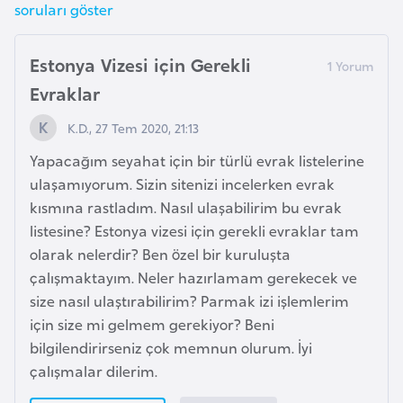
soruları göster
K
a
r
Estonya Vizesi için Gerekli
a
Evraklar
d
a
K.D., 27 Tem 2020, 21:13
ğ
Yapacağım seyahat için bir türlü evrak listelerine
ulaşamıyorum. Sizin sitenizi incelerken evrak
K
kısmına rastladım. Nasıl ulaşabilirim bu evrak
e
listesine? Estonya vizesi için gerekli evraklar tam
n
olarak nelerdir? Ben özel bir kuruluşta
y
çalışmaktayım. Neler hazırlamam gerekecek ve
a
size nasıl ulaştırabilirim? Parmak izi işlemlerim
için size mi gelmem gerekiyor? Beni
bilgilendirirseniz çok memnun olurum. İyi
K
çalışmalar dilerim.
o
n