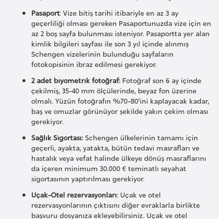
p
Pasaport
: Vize bitiş tarihi itibariyle en az 3 ay
geçerliliği olması gereken Pasaportunuzda vize için en
a
az 2 boş sayfa bulunması isteniyor. Pasaportta yer alan
n
kimlik bilgileri sayfası ile son 3 yıl içinde alınmış
y
Schengen vizelerinin bulunduğu sayfaların
a
fotokopisinin ibraz edilmesi gerekiyor.
2 adet biyometrik fotoğraf:
Fotoğraf son 6 ay içinde
çekilmiş, 35-40 mm ölçülerinde, beyaz fon üzerine
İ
olmalı. Yüzün fotoğrafın %70-80’ini kaplayacak kadar,
s
baş ve omuzlar görünüyor şekilde yakın çekim olması
r
gerekiyor.
a
Sağlık Sigortası:
Schengen ülkelerinin tamamı için
i
geçerli, ayakta, yatakta, bütün tedavi masrafları ve
l
hastalık veya vefat halinde ülkeye dönüş masraflarını
da içeren minimum 30.000 € teminatlı seyahat
sigortasının yaptırılması gerekiyor.
İ
Uçak-Otel rezervasyonları
: Uçak ve otel
s
rezervasyonlarının çıktısını diğer evraklarla birlikte
v
başvuru dosyanıza ekleyebilirsiniz. Uçak ve otel