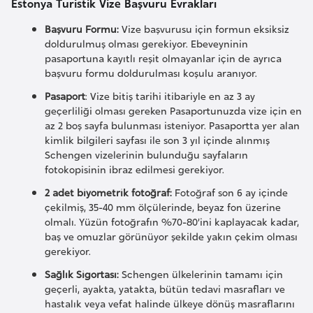
Estonya Turistik Vize Başvuru Evrakları
i
n
Başvuru Formu:
Vize başvurusu için formun eksiksiz
doldurulmuş olması gerekiyor. Ebeveyninin
pasaportuna kayıtlı reşit olmayanlar için de ayrıca
B
başvuru formu doldurulması koşulu aranıyor.
o
Pasaport
: Vize bitiş tarihi itibariyle en az 3 ay
s
geçerliliği olması gereken Pasaportunuzda vize için en
n
az 2 boş sayfa bulunması isteniyor. Pasaportta yer alan
a
kimlik bilgileri sayfası ile son 3 yıl içinde alınmış
H
Schengen vizelerinin bulunduğu sayfaların
fotokopisinin ibraz edilmesi gerekiyor.
e
r
2 adet biyometrik fotoğraf:
Fotoğraf son 6 ay içinde
çekilmiş, 35-40 mm ölçülerinde, beyaz fon üzerine
s
olmalı. Yüzün fotoğrafın %70-80’ini kaplayacak kadar,
e
baş ve omuzlar görünüyor şekilde yakın çekim olması
k
gerekiyor.
Sağlık Sigortası:
Schengen ülkelerinin tamamı için
B
geçerli, ayakta, yatakta, bütün tedavi masrafları ve
hastalık veya vefat halinde ülkeye dönüş masraflarını
u