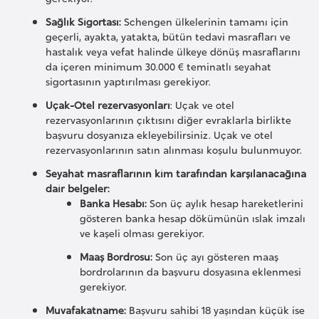
a
h
Sağlık Sigortası:
Schengen ülkelerinin tamamı için
geçerli, ayakta, yatakta, bütün tedavi masrafları ve
i
hastalık veya vefat halinde ülkeye dönüş masraflarını
l
da içeren minimum 30.000 € teminatlı seyahat
i
sigortasının yaptırılması gerekiyor.
Uçak-Otel rezervasyonları
: Uçak ve otel
F
rezervasyonlarının çıktısını diğer evraklarla birlikte
başvuru dosyanıza ekleyebilirsiniz. Uçak ve otel
i
rezervasyonlarının satın alınması koşulu bulunmuyor.
n
Seyahat masraflarının kim tarafından karşılanacağına
l
dair belgeler:
a
Banka Hesabı:
Son üç aylık hesap hareketlerini
n
gösteren banka hesap dökümünün ıslak imzalı
d
ve kaşeli olması gerekiyor.
i
Maaş Bordrosu:
Son üç ayı gösteren maaş
y
bordrolarının da başvuru dosyasına eklenmesi
a
gerekiyor.
Muvafakatname:
Başvuru sahibi 18 yaşından küçük ise