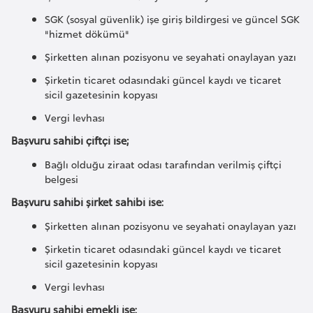
e
SGK (sosyal güvenlik) işe giriş bildirgesi ve güncel SGK
n
"hizmet dökümü"
i
Şirketten alınan pozisyonu ve seyahati onaylayan yazı
s
Şirketin ticaret odasındaki güncel kaydı ve ticaret
t
sicil gazetesinin kopyası
a
Vergi levhası
n
Başvuru sahibi çiftçi ise;
Bağlı olduğu ziraat odası tarafından verilmiş çiftçi
E
belgesi
s
t
Başvuru sahibi şirket sahibi ise:
o
Şirketten alınan pozisyonu ve seyahati onaylayan yazı
n
Şirketin ticaret odasındaki güncel kaydı ve ticaret
y
sicil gazetesinin kopyası
a
Vergi levhası
Başvuru sahibi emekli ise: