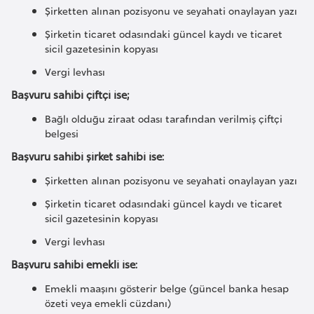
H
Şirketten alınan pozisyonu ve seyahati onaylayan yazı
o
Şirketin ticaret odasındaki güncel kaydı ve ticaret
l
sicil gazetesinin kopyası
l
Vergi levhası
a
Başvuru sahibi çiftçi ise;
n
d
Bağlı olduğu ziraat odası tarafından verilmiş çiftçi
a
belgesi
Başvuru sahibi şirket sahibi ise:
İ
Şirketten alınan pozisyonu ve seyahati onaylayan yazı
n
Şirketin ticaret odasındaki güncel kaydı ve ticaret
g
sicil gazetesinin kopyası
i
Vergi levhası
l
Başvuru sahibi emekli ise:
t
e
Emekli maaşını gösterir belge (güncel banka hesap
r
özeti veya emekli cüzdanı)