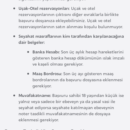
a
Uçak-Otel rezervasyonları
: Uçak ve otel
r
rezervasyonlarının çıktısını diğer evraklarla birlikte
başvuru dosyanıza ekleyebilirsiniz. Uçak ve otel
u
rezervasyonlarının satın alınması koşulu bulunmuyor.
s
Seyahat masraflarının kim tarafından karşılanacağına
dair belgeler:
B
Banka Hesabı:
Son üç aylık hesap hareketlerini
e
gösteren banka hesap dökümünün ıslak imzalı
l
ve kaşeli olması gerekiyor.
ç
Maaş Bordrosu:
Son üç ayı gösteren maaş
i
bordrolarının da başvuru dosyasına eklenmesi
k
gerekiyor.
a
Muvafakatname:
Başvuru sahibi 18 yaşından küçük ise
yalnız veya sadece bir ebeveyn ya da yasal vasi ile
seyahat ediyorsa seyahate katılmayan ebeveynin
B
noter tasdikli muvafakatnamesinin de dosyaya
e
eklenmesi gerekiyor.
n