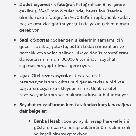
k
2 adet biyometrik fotoğraf:
Fotoğraf son 6 ay içinde
çekilmiş, 35-40 mm ölçülerinde, beyaz fon üzerine
a
olmalı. Yüzün fotoğrafın %70-80’ini kaplayacak kadar,
baş ve omuzlar görünüyor şekilde yakın çekim olması
D
gerekiyor.
e
Sağlık Sigortası:
Schengen ülkelerinin tamamı için
m
geçerli, ayakta, yatakta, bütün tedavi masrafları ve
hastalık veya vefat halinde ülkeye dönüş masraflarını
o
da içeren minimum 30.000 € teminatlı seyahat
k
sigortasının yaptırılması gerekiyor.
r
Uçak-Otel rezervasyonları
: Uçak ve otel
a
rezervasyonlarının çıktısını diğer evraklarla birlikte
t
başvuru dosyanıza ekleyebilirsiniz. Uçak ve otel
i
rezervasyonlarının satın alınması koşulu bulunmuyor.
k
Seyahat masraflarının kim tarafından karşılanacağına
K
dair belgeler:
o
Banka Hesabı:
Son üç aylık hesap hareketlerini
n
gösteren banka hesap dökümünün ıslak imzalı
g
ve kaşeli olması gerekiyor.