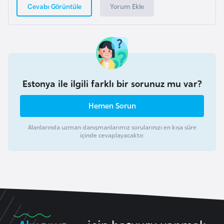
Yorum Ekle
Cevabı Görüntüle
g
o
K
ü
b
Estonya ile ilgili farklı bir sorunuz mu var?
a
Hemen Sorun
K
Alanlarında uzman danışmanlarımız sorularınızı en kısa süre
u
içinde cevaplayacaktır.
v
e
y
t
L