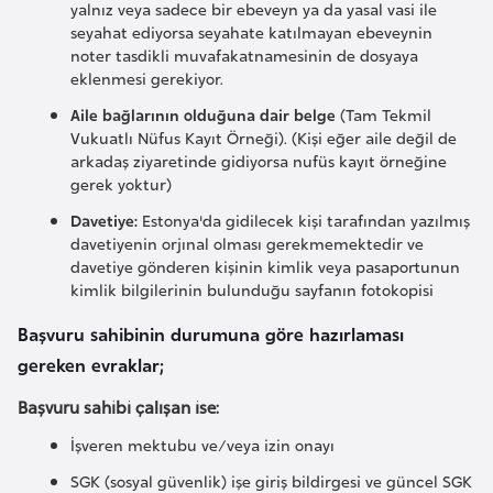
yalnız veya sadece bir ebeveyn ya da yasal vasi ile
F
seyahat ediyorsa seyahate katılmayan ebeveynin
r
noter tasdikli muvafakatnamesinin de dosyaya
a
eklenmesi gerekiyor.
n
Aile bağlarının olduğuna dair belge
(Tam Tekmil
s
Vukuatlı Nüfus Kayıt Örneği). (Kişi eğer aile değil de
a
arkadaş ziyaretinde gidiyorsa nufüs kayıt örneğine
gerek yoktur)
Davetiye:
Estonya'da gidilecek kişi tarafından yazılmış
G
davetiyenin orjınal olması gerekmemektedir ve
a
davetiye gönderen kişinin kimlik veya pasaportunun
b
kimlik bilgilerinin bulunduğu sayfanın fotokopisi
o
Başvuru sahibinin durumuna göre hazırlaması
n
gereken evraklar;
G
Başvuru sahibi çalışan ise:
a
İşveren mektubu ve/veya izin onayı
m
SGK (sosyal güvenlik) işe giriş bildirgesi ve güncel SGK
b