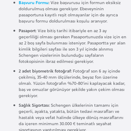
Başvuru Formu
:
Vize başvurusu için formun eksiksiz
e
doldurulmuş olması gerekiyor. Ebeveyninin
y
pasaportuna kayıtlı reşit olmayanlar için de ayrıca
n
başvuru formu doldurulması koşulu aranıyor.
Pasaport
: Vize bitiş tarihi itibariyle en az 3 ay
geçerliliği olması gereken Pasaportunuzda vize için en
B
az 2 boş sayfa bulunması isteniyor. Pasaportta yer alan
a
kimlik bilgileri sayfası ile son 3 yıl içinde alınmış
n
Schengen vizelerinin bulunduğu sayfaların
g
fotokopisinin ibraz edilmesi gerekiyor.
l
2 adet biyometrik fotoğraf:
Fotoğraf son 6 ay içinde
a
çekilmiş, 35-40 mm ölçülerinde, beyaz fon üzerine
d
olmalı. Yüzün fotoğrafın %70-80’ini kaplayacak kadar,
baş ve omuzlar görünüyor şekilde yakın çekim olması
e
gerekiyor.
ş
Sağlık Sigortası:
Schengen ülkelerinin tamamı için
geçerli, ayakta, yatakta, bütün tedavi masrafları ve
B
hastalık veya vefat halinde ülkeye dönüş masraflarını
e
da içeren minimum 30.000 € teminatlı seyahat
sigortasının yaptırılması gerekiyor.
l