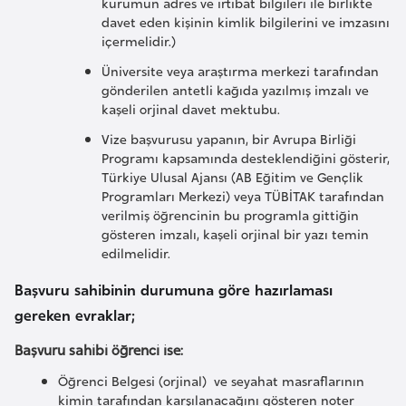
kurumun adres ve irtibat bilgileri ile birlikte
davet eden kişinin kimlik bilgilerini ve imzasını
içermelidir.)
İ
z
Üniversite veya araştırma merkezi tarafından
l
gönderilen antetli kağıda yazılmış imzalı ve
kaşeli orjinal davet mektubu.
a
n
Vize başvurusu yapanın, bir Avrupa Birliği
Programı kapsamında desteklendiğini gösterir,
d
Türkiye Ulusal Ajansı (AB Eğitim ve Gençlik
a
Programları Merkezi) veya TÜBİTAK tarafından
verilmiş öğrencinin bu programla gittiğin
gösteren imzalı, kaşeli orjinal bir yazı temin
K
edilmelidir.
a
m
Başvuru sahibinin durumuna göre hazırlaması
b
gereken evraklar;
o
Başvuru sahibi öğrenci ise:
ç
y
Öğrenci Belgesi (orjinal) ve seyahat masraflarının
kimin tarafından karşılanacağını gösteren noter
a