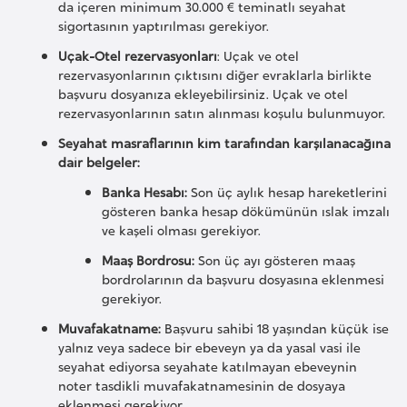
da içeren minimum 30.000 € teminatlı seyahat
l
sigortasının yaptırılması gerekiyor.
g
Uçak-Otel rezervasyonları
: Uçak ve otel
a
rezervasyonlarının çıktısını diğer evraklarla birlikte
r
başvuru dosyanıza ekleyebilirsiniz. Uçak ve otel
i
rezervasyonlarının satın alınması koşulu bulunmuyor.
s
Seyahat masraflarının kim tarafından karşılanacağına
t
dair belgeler:
a
Banka Hesabı:
Son üç aylık hesap hareketlerini
n
gösteren banka hesap dökümünün ıslak imzalı
ve kaşeli olması gerekiyor.
B
Maaş Bordrosu:
Son üç ayı gösteren maaş
u
bordrolarının da başvuru dosyasına eklenmesi
gerekiyor.
r
k
Muvafakatname:
Başvuru sahibi 18 yaşından küçük ise
yalnız veya sadece bir ebeveyn ya da yasal vasi ile
i
seyahat ediyorsa seyahate katılmayan ebeveynin
n
noter tasdikli muvafakatnamesinin de dosyaya
a
eklenmesi gerekiyor.