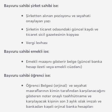
Başvuru sahibi şirket sahibi ise:
r
i
Şirketten alınan pozisyonu ve seyahati
y
onaylayan yazı
e
Şirketin ticaret odasındaki güncel kaydı ve
t
ticaret sicil gazetesinin kopyası
i
Vergi levhası
Başvuru sahibi emekli ise:
C
e
Emekli maaşını gösterir belge (güncel banka
z
hesap özeti veya emekli cüzdanı)
a
Başvuru sahibi öğrenci ise:
y
i
Öğrenci Belgesi (orjinal) ve seyahat
masraflarının kimin tarafından karşılanacağını
r
gösteren noter onaylı taahhütname ve
karşılayacak kişinin son 3 aylık ıslak imzalı ve
bankadan kaşeli orjinal banka hesapları
C