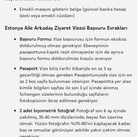
E
t
Emekli maaşını gösterir belge (güncel banka hesap
özeti veya emekli cüzdanı)
i
y
Estonya Aile Arkadaş Ziyaret Vizesi Başvuru Evrakları
o
Başvuru Formu:
Vize başvurusu için formun eksiksiz
p
doldurulmuş olması gerekiyor. Ebeveyninin
y
pasaportuna kayıtlı reşit olmayanlar için de ayrıca
a
başvuru formu doldurulması koşulu aranıyor.
Pasaport
: Vize bitiş tarihi itibariyle en az 3 ay
F
geçerliliği olması gereken Pasaportunuzda vize için en
az 2 boş sayfa bulunması isteniyor. Pasaportta yer alan
i
kimlik bilgileri sayfası ile son 3 yıl içinde alınmış
l
Schengen vizelerinin bulunduğu sayfaların
d
fotokopisinin ibraz edilmesi gerekiyor.
i
2 adet biyometrik fotoğraf:
Fotoğraf son 6 ay içinde
ş
çekilmiş, 35-40 mm ölçülerinde, beyaz fon üzerine
i
olmalı. Yüzün fotoğrafın %70-80’ini kaplayacak kadar,
baş ve omuzlar görünüyor şekilde yakın çekim olması
S
gerekiyor.