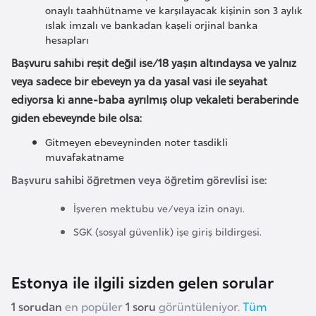
onaylı taahhütname ve karşılayacak kişinin son 3 aylık
ıslak imzalı ve bankadan kaşeli orjinal banka
K
hesapları
a
Başvuru sahibi reşit değil ise/18 yaşın altındaysa ve yalnız
m
veya sadece bir ebeveyn ya da yasal vasi ile seyahat
e
ediyorsa ki anne-baba ayrılmış olup vekaleti beraberinde
r
giden ebeveynde bile olsa:
u
Gitmeyen ebeveyninden noter tasdikli
n
muvafakatname
Başvuru sahibi öğretmen veya öğretim görevlisi ise:
K
İşveren mektubu ve/veya izin onayı.
a
n
SGK (sosyal güvenlik) işe giriş bildirgesi.
a
d
Estonya ile ilgili sizden gelen sorular
a
1 sorudan
en popüler
1 soru
görüntüleniyor.
Tüm