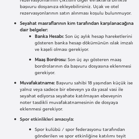
d
başvuru dosyanıza ekleyebilirsiniz. Uçak ve otel
rezervasyonlarının satın alınması koşulu bulunmuyor.
a
n
Seyahat masraflarının kim tarafından karşılanacağına
dair belgeler:
Banka Hesabı:
Son üç aylık hesap hareketlerini
G
gösteren banka hesap dökümünün ıslak imzalı
u
ve kaşeli olması gerekiyor.
y
Maaş Bordrosu:
Son üç ayı gösteren maaş
a
bordrolarının da başvuru dosyasına eklenmesi
n
gerekiyor.
a
Muvafakatname:
Başvuru sahibi 18 yaşından küçük ise
yalnız veya sadece bir ebeveyn ya da yasal vasi ile
seyahat ediyorsa seyahate katılmayan ebeveynin
H
noter tasdikli muvafakatnamesinin de dosyaya
i
eklenmesi gerekiyor.
n
Spor etkinlikleri amacıyla:
d
Spor kulübü / spor federasyonu tarafından
i
gönderilen ve spor etkinliğine katılımı teyit