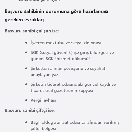
F
Başvuru sahibinin durumuna göre hazırlaması
a
gereken evraklar;
s
o
Başvuru sahibi çalışan ise:
İşveren mektubu ve/veya izin onayı
Ç
a
SGK (sosyal güvenlik) işe giriş bildirgesi ve
güncel SGK "hizmet dökümü"
d
Şirketten alınan pozisyonu ve seyahati
onaylayan yazı
Ç
Şirketin ticaret odasındaki güncel kaydı ve
e
ticaret sicil gazetesinin kopyası
k
Vergi levhası
C
u
Başvuru sahibi çiftçi ise;
m
Bağlı olduğu ziraat odası tarafından verilmiş
h
çiftçi belgesi
u