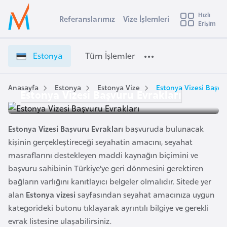
u
Hızlı
s
Referanslarımız
Vize İşlemleri
Başvuru yapmak istediğiniz ülkeyi seçin
Erişim
E
İ
Üye
t
Ülke Seçimi
s
Girişi
r
t
l
Estonya
Tüm İşlemler
a
o
l
e
n
y
y
Anasayfa
Estonya
Estonya Vize
Estonya Vizesi Başvur
Estonya Vizesi Başvuru Evrakları
t
a
a
V
i
i
A
Estonya Vizesi Başvuru Evrakları
başvuruda bulunacak
z
ş
v
kişinin gerçekleştireceği seyahatin amacını, seyahat
e
u
masraflarını destekleyen maddi kaynağın biçimini ve
i
İ
s
başvuru sahibinin Türkiye’ye geri dönmesini gerektiren
ş
m
t
bağların varlığını kanıtlayıcı belgeler olmalıdır. Sitede yer
l
u
e
alan
Estonya vizesi
sayfasından seyahat amacınıza uygun
r
m
kategorideki butonu tıklayarak ayrıntılı bilgiye ve gerekli
y
l
evrak listesine ulaşabilirsiniz.