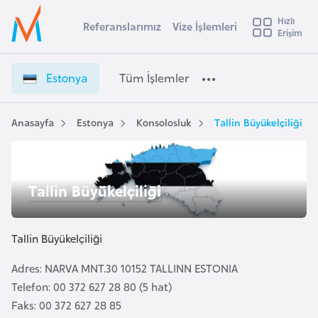
u
Hızlı
s
Referanslarımız
Vize İşlemleri
Başvuru yapmak istediğiniz ülkeyi seçin
Erişim
E
İ
Üye
t
Ülke Seçimi
s
Girişi
r
t
l
Estonya
Tüm İşlemler
a
o
l
e
n
y
y
Anasayfa
Estonya
Konsolosluk
Tallin Büyükelçiliği
t
a
a
V
i
i
A
Tallin Büyükelçiliği
z
ş
v
e
u
i
İ
s
Tallin Büyükelçiliği
ş
m
t
l
Adres: NARVA MNT.30 10152 TALLINN ESTONIA
u
e
Telefon: 00 372 627 28 80 (5 hat)
r
m
Faks: 00 372 627 28 85
y
l