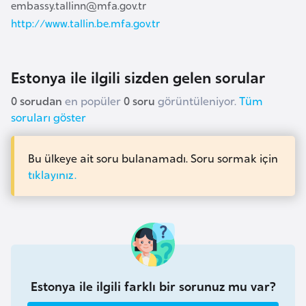
embassy.tallinn@mfa.gov.tr
a
e
r
http://www.tallin.be.mfa.gov.tr
i
A
z
Estonya ile ilgili sizden gelen sorular
e
r
0 sorudan
en popüler
0 soru
görüntüleniyor.
Tüm
soruları göster
b
a
y
Bu ülkeye ait soru bulanamadı. Soru sormak için
c
tıklayınız.
a
n
B
a
h
Estonya ile ilgili farklı bir sorunuz mu var?
r