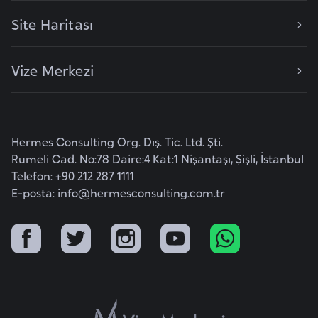
a
Site Haritası
r
u
Vize Merkezi
s
B
e
Hermes Consulting Org. Dış. Tic. Ltd. Şti.
l
Rumeli Cad. No:78 Daire:4 Kat:1 Nişantaşı, Şişli, İstanbul
ç
Telefon: +90 212 287 1111
i
E-posta:
info@hermesconsulting.com.tr
k
a
B
e
n