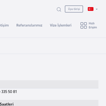
Üye Girişi
Hızlı
etişim
Referanslarımız
Vize İşlemleri
Erişim
 335 50 81
Saatleri