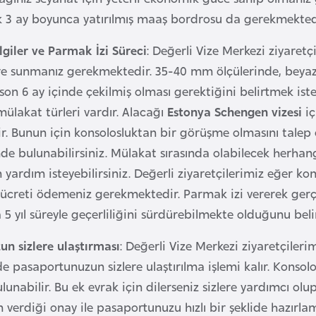
k 3 ay boyunca yatırılmış maaş bordrosu da gerekmekted
lgiler ve Parmak İzi Süreci
: Değerli Vize Merkezi ziyaretçi
lere sunmanız gerekmektedir. 35-40 mm ölçülerinde, beya
son 6 ay içinde çekilmiş olması gerektiğini belirtmek ist
mülakat türleri vardır. Alacağı
Estonya Schengen vizesi
iç
. Bunun için konsolosluktan bir görüşme olmasını talep ede
de bulunabilirsiniz. Mülakat sırasında olabilecek herhang
 yardım isteyebilirsiniz. Değerli ziyaretçilerimiz eğer k
P ücreti ödemeniz gerekmektedir. Parmak izi vererek gerçe
5 yıl süreyle geçerliliğini sürdürebilmekte olduğunu beli
n sizlere ulaştırması
: Değerli Vize Merkezi ziyaretçileri
de pasaportunuzun sizlere ulaştırılma işlemi kalır. Konso
lunabilir. Bu ek evrak için dilerseniz sizlere yardımcı olup
 verdiği onay ile pasaportunuzu hızlı bir şeklide hazırla