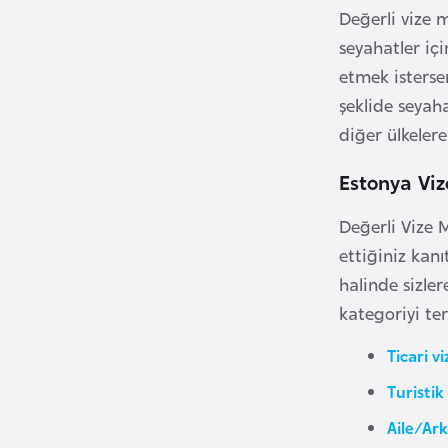
Değerli vize 
seyahatler içi
B
etmek isterse
u
l
şeklide seyah
g
diğer ülkelere
a
Estonya Viz
r
i
Değerli Vize 
s
ettiğiniz kanı
t
halinde sizle
a
n
kategoriyi ter
Ticari vi
B
Turistik
u
r
Aile/Ark
k