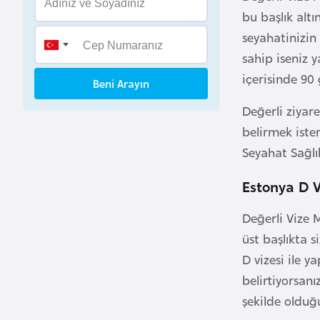
B
bu başlık alt
e
seyahatinizin
n
sahip iseniz 
i
içerisinde 90
Beni Arayın
n
Değerli ziyare
B
belirmek ister
o
Seyahat Sağlık
s
n
Estonya D V
a
Değerli Vize 
H
üst başlıkta s
e
r
D vizesi ile 
s
belirtiyorsan
e
şekilde olduğu
k