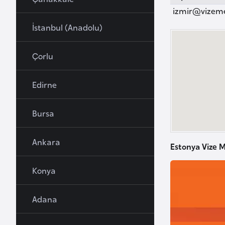
u
izmir@vizem
r
İstanbul (Anadolu)
y
a
Çorlu
A
Edirne
z
e
Bursa
r
b
Ankara
a
Estonya Vize M
y
c
Konya
a
n
Adana
B