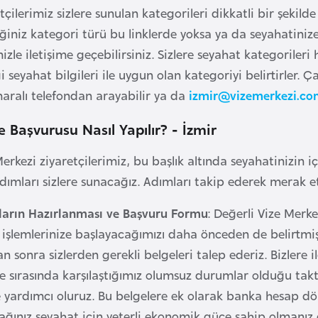
tçilerimiz sizlere sunulan kategorileri dikkatli bir şekild
ğiniz kategori türü bu linklerde yoksa ya da seyahatini
mizle iletişime geçebilirsiniz. Sizlere seyahat kategorile
ği seyahat bilgileri ile uygun olan kategoriyi belirtirler
ralı telefondan arayabilir ya da
izmir@vizemerkezi.co
e Başvurusu Nasıl Yapılır? - İzmir
Merkezi ziyaretçilerimiz, bu başlık altında seyahatinizin
ımları sizlere sunacağız. Adımları takip ederek merak ett
ların Hazırlanması ve Başvuru Formu
: Değerli Vize Merke
k işlemlerinize başlayacağımızı daha önceden de belirtmiş
 sonra sizlerden gerekli belgeleri talep ederiz. Bizlere il
me sırasında karşılaştığımız olumsuz durumlar olduğu takti
 yardımcı oluruz. Bu belgelere ek olarak banka hesap 
ğınız seyahat için yeterli ekonomik güce sahip olmanız 