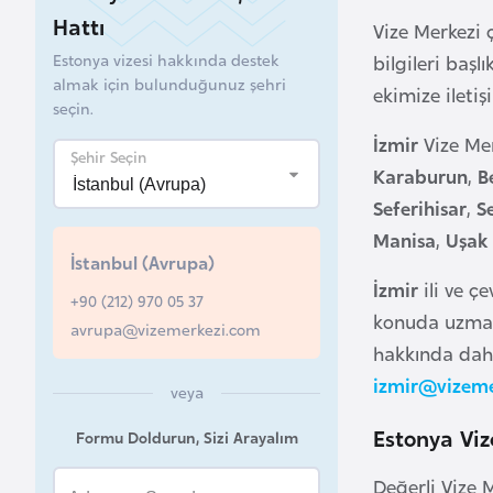
Hattı
Vize Merkezi ç
B
Estonya vizesi hakkında destek
bilgileri başl
e
almak için bulunduğunuz şehri
ekimize iletiş
l
seçin.
a
İzmir
Vize Mer
r
Şehir Seçin
Karaburun
,
B
u
Seferihisar
,
S
s
Manisa
,
Uşa
İstanbul (Avrupa)
B
İzmir
ili ve ç
+90 (212) 970 05 37
e
konuda uzmanl
avrupa@vizemerkezi.com
l
hakkında daha
ç
izmir@vizem
i
veya
k
Estonya Viz
Formu Doldurun, Sizi Arayalım
a
Değerli Vize 