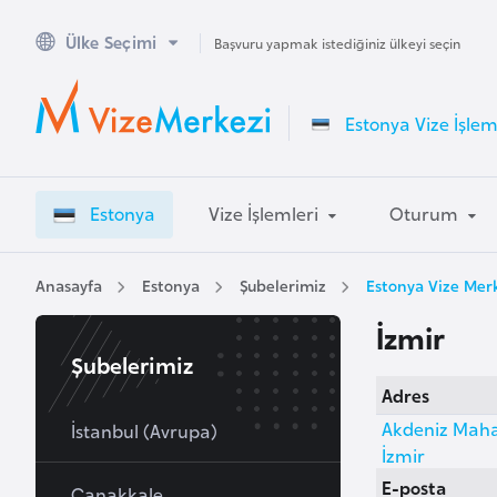
Ülke Seçimi
A
Başvuru yapmak istediğiniz ülkeyi seçin
v
u
Estonya Vize İşlem
s
t
r
Estonya
Vize İşlemleri
Oturum
a
l
y
Anasayfa
Estonya
Şubelerimiz
Estonya Vize Merk
a
İzmir
Şubelerimiz
A
Adres
v
Akdeniz Mahal
u
İstanbul (Avrupa)
İzmir
s
E-posta
t
Çanakkale