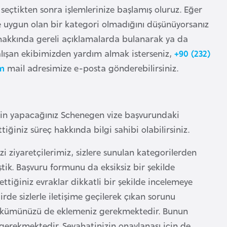
e seçtikten sonra işlemlerinize başlamış oluruz. Eğer
ze uygun olan bir kategori olmadığını düşünüyorsanız
ri hakkında gereli açıklamalarda bulanarak ya da
. Çalışan ekibimizden yardım almak isterseniz,
+90 (232)
m
mail adresimize e-posta gönderebilirsiniz.
 için yapacağınız Schenegen vize başvurundaki
iğiniz süreç hakkında bilgi sahibi olabilirsiniz.
zi ziyaretçilerimiz, sizlere sunulan kategorilerden
tik. Başvuru formunu da eksiksiz bir şekilde
ettiğiniz evraklar dikkatli bir şekilde incelemeye
rde sizlerle iletişime geçilerek çıkan sorunu
dökümünüzü de eklemeniz gerekmektedir. Bunun
gerekmektedir. Seyahatinizin onaylanası için de