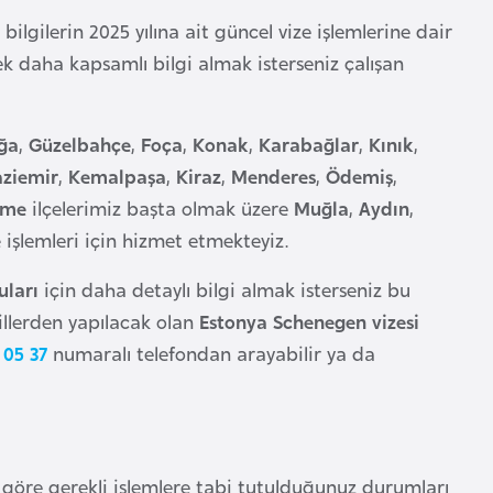
bilgilerin 2025 yılına ait güncel vize işlemlerine dair
e ek daha kapsamlı bilgi almak isterseniz çalışan
ğa
,
Güzelbahçe
,
Foça
,
Konak
,
Karabağlar
,
Kınık
,
ziemir
,
Kemalpaşa
,
Kiraz
,
Menderes
,
Ödemiş
,
şme
ilçelerimiz başta olmak üzere
Muğla
,
Aydın
,
e
işlemleri için hizmet etmekteyiz.
uları
için daha detaylı bilgi almak isterseniz bu
 illerden yapılacak olan
Estonya Schenegen vizesi
 05 37
numaralı telefondan arayabilir ya da
 göre gerekli işlemlere tabi tutulduğunuz durumları