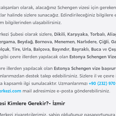
alışanları olarak, alacağınız Schengen vizesi için gereken 
ıklar halinde sizlere sunacağız. Edindirileceğiniz bilgiler
im bilgilerinden ulaşabilirsiniz.
kezi Şubesi olarak sizlere,
Dikili
,
Karşıyaka
,
Torbalı
,
Alia
ergama
,
Beydağ
,
Bornova
,
Menemen
,
Narlıdere
,
Çiğli
,
Ga
elçuk
,
Tire
,
Urla
,
Balçova
,
Bayındır
,
Bayraklı
,
Buca
ve
Çe
k
gibi çevre illerden yapılacak olan
Estonya Schengen Viz
evre illerden yapılacak olan
Estonya Schengen vize başvur
arımızdan destek talep edebilirsiniz. Sizlere il ve çevre
 kapsamlı ilgi sunulacaktır. Uzmanlarımızı
+90 (232) 970
erkezi.com
mail adresimize e-posta gönderebilirsiniz.
esi Kimlere Gerekir?- İzmir
Merkezi ziyaretçilerimiz, sahip olduğunuz pasaportunuza