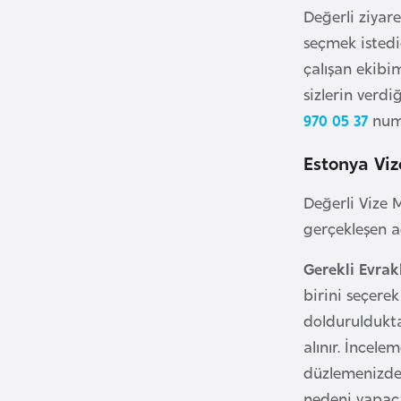
Değerli ziyare
i
seçmek istedi
n
çalışan ekibi
a
F
sizlerin verdi
a
970 05 37
numa
s
Estonya Viz
o
Değerli Vize 
Ç
gerçekleşen ad
a
d
Gerekli Evrak
birini seçere
Ç
doldurulduktan
e
alınır. İncele
k
düzlemenizde
C
nedeni yapaca