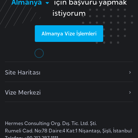
Almanya
için başvuru yapmak
i
n
istiyorum
B
Almanya
Vize İşlemleri
o
s
n
a
H
Site Haritası
e
r
Vize Merkezi
s
e
k
Hermes Consulting Org. Dış. Tic. Ltd. Şti.
B
Rumeli Cad. No:78 Daire:4 Kat:1 Nişantaşı, Şişli, İstanbul
u
Telefon: +90 212 287 1111