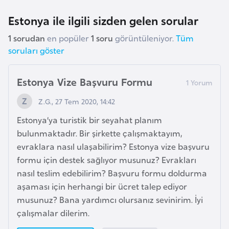
e
Estonya ile ilgili sizden gelen sorular
y
n
1 sorudan
en popüler
1 soru
görüntüleniyor.
Tüm
soruları göster
B
a
Estonya Vize Başvuru Formu
n
Z.G., 27 Tem 2020, 14:42
g
l
Estonya’ya turistik bir seyahat planım
a
bulunmaktadır. Bir şirkette çalışmaktayım,
d
evraklara nasıl ulaşabilirim? Estonya vize başvuru
e
formu için destek sağlıyor musunuz? Evrakları
ş
nasıl teslim edebilirim? Başvuru formu doldurma
aşaması için herhangi bir ücret talep ediyor
musunuz? Bana yardımcı olursanız sevinirim. İyi
B
çalışmalar dilerim.
e
l