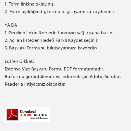
a
e
1. Form linkine tıklayınız.
r
2. Form açıldığında, formu bilgisayarınıza kaydediniz.
i
A
YA DA
z
1. Gereken linkin üzerinde farenizin sağ tuşuna basın.
e
2. Açılan listeden Hedefi Farklı Kaydet seçiniz
r
3. Başvuru Formunu bilgisayarınıza kaydedin.
b
a
Lütfen Dikkat:
y
Estonya Vize Başvuru Formu PDF formatındadır.
c
Bu formu görüntülemek ve indirmek için Adobe Acrobat
a
Reader’a ihtiyacınız olacaktır.
n
B
a
h
r