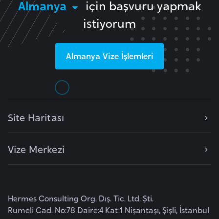
Almanya
için başvuru yapmak
i
b
istiyorum
u
t
i
Almanya
Vize İşlemleri
Ç
i
n
Site Haritası
D
Vize Merkezi
a
n
i
m
Hermes Consulting Org. Dış. Tic. Ltd. Şti.
a
Rumeli Cad. No:78 Daire:4 Kat:1 Nişantaşı, Şişli, İstanbul
r