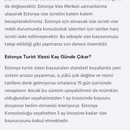
l
de değişecektir. Estonya Vize Merkezi uzmanlarına
g
ulaşarak Estonya vize ücretini kalem kalem
a
hesaplatabilirsiniz. Estonya için alınacak vize ücreti vize
r
reddi durumunda konsolosluk işlemleri için verilen harç
i
ücreti iade edilmeyecektir. Bu sebeple vize başvurunuzu
s
talep edildiği gibi yapmanız son derece önemlidir.
t
Estonya Turist Vizesi Kaç Günde Çıkar?
a
n
Estonya turist vizesi başvuruları standart koşullarda yani
sistem arızası yaşanmaz, iş yükü çok değilse ve resmi
B
tatillere denk gelmiyorsa ortalama 15 gün içerisinde
u
cevaplanır. Ancak bu sürenin uzayabilmesi de mümkün
r
olduğundan seyahatinizden 1 ay öncesinde başvuru
k
dosyanızı teslim etmenizi öneriyoruz. Estonya
i
Konsolosluğu seyahatten 3 ay öncesine kadar vize
n
başvurusunu kabul etmektedir.
a