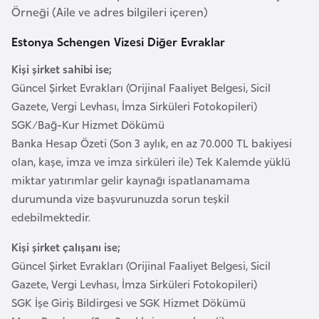
Örneği (Aile ve adres bilgileri içeren)
e
y
Estonya Schengen Vizesi Diğer Evraklar
n
Kişi şirket sahibi ise;
Güncel Şirket Evrakları (Orijinal Faaliyet Belgesi, Sicil
B
Gazete, Vergi Levhası, İmza Sirküleri Fotokopileri)
a
SGK/Bağ-Kur Hizmet Dökümü
n
Banka Hesap Özeti (Son 3 aylık, en az 70.000 TL bakiyesi
g
olan, kaşe, imza ve imza sirküleri ile) Tek Kalemde yüklü
l
miktar yatırımlar gelir kaynağı ispatlanamama
a
durumunda vize başvurunuzda sorun teşkil
d
edebilmektedir.
e
ş
Kişi şirket çalışanı ise;
Güncel Şirket Evrakları (Orijinal Faaliyet Belgesi, Sicil
B
Gazete, Vergi Levhası, İmza Sirküleri Fotokopileri)
e
SGK İşe Giriş Bildirgesi ve SGK Hizmet Dökümü
l