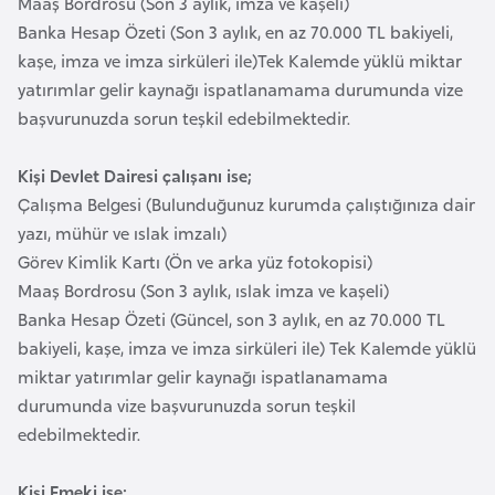
Maaş Bordrosu (Son 3 aylık, imza ve kaşeli)
a
Banka Hesap Özeti (Son 3 aylık, en az 70.000 TL bakiyeli,
r
kaşe, imza ve imza sirküleri ile)Tek Kalemde yüklü miktar
u
yatırımlar gelir kaynağı ispatlanamama durumunda vize
s
başvurunuzda sorun teşkil edebilmektedir.
Kişi Devlet Dairesi çalışanı ise;
B
Çalışma Belgesi (Bulunduğunuz kurumda çalıştığınıza dair
e
yazı, mühür ve ıslak imzalı)
l
Görev Kimlik Kartı (Ön ve arka yüz fotokopisi)
ç
Maaş Bordrosu (Son 3 aylık, ıslak imza ve kaşeli)
i
Banka Hesap Özeti (Güncel, son 3 aylık, en az 70.000 TL
k
bakiyeli, kaşe, imza ve imza sirküleri ile) Tek Kalemde yüklü
a
miktar yatırımlar gelir kaynağı ispatlanamama
durumunda vize başvurunuzda sorun teşkil
B
edebilmektedir.
e
n
Kişi Emeki ise;