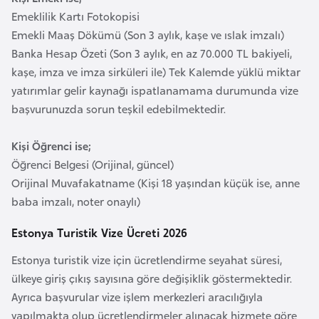
i
Emeklilik Kartı Fotokopisi
n
Emekli Maaş Dökümü (Son 3 aylık, kaşe ve ıslak imzalı)
Banka Hesap Özeti (Son 3 aylık, en az 70.000 TL bakiyeli,
B
kaşe, imza ve imza sirküleri ile) Tek Kalemde yüklü miktar
o
yatırımlar gelir kaynağı ispatlanamama durumunda vize
s
başvurunuzda sorun teşkil edebilmektedir.
n
a
Kişi Öğrenci ise;
H
Öğrenci Belgesi (Orijinal, güncel)
e
Orijinal Muvafakatname (Kişi 18 yaşından küçük ise, anne
r
baba imzalı, noter onaylı)
s
e
Estonya Turistik Vize Ücreti 2026
k
Estonya turistik vize için ücretlendirme seyahat süresi,
ülkeye giriş çıkış sayısına göre değişiklik göstermektedir.
B
Ayrıca başvurular vize işlem merkezleri aracılığıyla
u
yapılmakta olup ücretlendirmeler alınacak hizmete göre