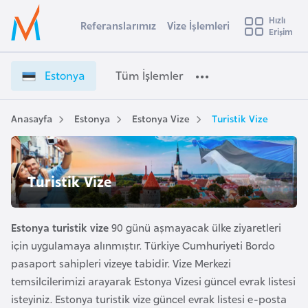
u
Hızlı
s
Referanslarımız
Vize İşlemleri
Başvuru yapmak istediğiniz ülkeyi seçin
Erişim
E
İ
Üye
t
Ülke Seçimi
s
Girişi
r
t
l
Estonya
Tüm İşlemler
a
o
l
e
n
y
y
Anasayfa
Estonya
Estonya Vize
Turistik Vize
t
a
a
V
i
i
A
Turistik Vize
z
ş
v
e
u
i
İ
s
Estonya turistik vize
90 günü aşmayacak ülke ziyaretleri
ş
m
t
için uygulamaya alınmıştır. Türkiye Cumhuriyeti Bordo
l
u
pasaport sahipleri vizeye tabidir. Vize Merkezi
e
r
m
temsilcilerimizi arayarak Estonya Vizesi güncel evrak listesi
y
l
isteyiniz. Estonya turistik vize güncel evrak listesi e-posta