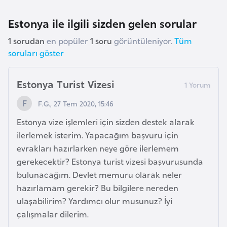
F
Estonya ile ilgili sizden gelen sorular
a
s
1 sorudan
en popüler
1 soru
görüntüleniyor.
Tüm
o
soruları göster
Ç
Estonya Turist Vizesi
a
d
F.G., 27 Tem 2020, 15:46
Estonya vize işlemleri için sizden destek alarak
Ç
ilerlemek isterim. Yapacağım başvuru için
e
evrakları hazırlarken neye göre ilerlemem
k
gerekecektir? Estonya turist vizesi başvurusunda
C
bulunacağım. Devlet memuru olarak neler
u
hazırlamam gerekir? Bu bilgilere nereden
m
ulaşabilirim? Yardımcı olur musunuz? İyi
h
çalışmalar dilerim.
u