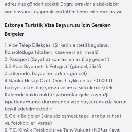
a
e
adresinize gönderilecektir. Doğru evraklarla eksiksiz bir
r
vize başvurusu yapmak için lütfen temsilcilerimizi arayın.
i
A
Estonya Turistik Vize Başvurusu İçin Gereken
z
Belgeler
e
r
1. Vize Talep Dilekçesi (Şirketin antetli kağıdına,
b
Konsolosluğa hitaben, kaşe ve ıslak imzalı)
a
2. Pasaport (Seyahat sonrası en az 6 ay geçerli)
y
3. 2 Adet Biyometrik Fotoğraf (güncel, 35x45
ölçülerinde, beyaz fon arkalı, güncel)
c
4. Banka Hesap Özeti (Son 3 aylık, en az 70.000 TL
a
bakiyesi olan, kaşe, imza ve imza sirküleri ile)Tek
n
Kalemde yüklü miktar yatırımlar gelir kaynağı
ispatlanamama durumunda vize başvurunuzda sorun
B
teşkil edebilmektedir.
a
5. Gelir Belgeleri (kira sözleşmesi, tapu, araba ruhsatı
h
vs. fotokopileri varsa)
r
6. T.C. Kimlik Fotokopisi ve Tam Vukuatlı Nüfus Kayıt