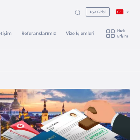
Üye Girişi
Hızlı
etişim
Referanslarımız
Vize İşlemleri
Erişim