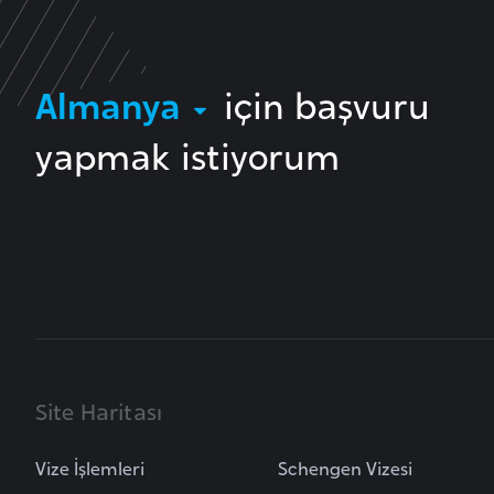
B
u
Almanya
için başvuru
l
g
yapmak istiyorum
a
r
i
s
t
a
n
B
Site Haritası
u
r
Vize İşlemleri
Schengen Vizesi
k