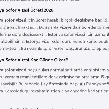
ya Şoför Vizesi Ücreti 2026
a şoför vizesi
için ücret hesabı birçok değişkene bağlıdır
ığıyla yapılmaktadır. Dolayısıyla vizeye dair ücretlendir
klerine göre değişecektir. Estonya şoför vizesi için uzman
atabilirsiniz. Estonya vize reddi durumunda konsolosluk i
emektedir. Bu nedenle şoför vizesi başvurunuzu talep edi
ya Şoför Vizesi Kaç Günde Çıkar?
a şoför vizesi
başvuruları normal şartlarda yani sistem s
ru zamanı resmi tatillere denk gelmiyorsa ortalama 15 gü
uzayabilir. Bu sebeple 1 ay öncesinde başvuru Estonya şof
ya Konsolosluğu seyahatinizden 3 ay öncesine kadar tica