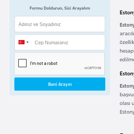
Formu Doldurun, Sizi Arayalım
B
Eston
e
Estony
l
aracıl
a
r
özelli
u
hesapl
s
edilm
Eston
B
e
Beni Arayın
Estony
l
başvu
ç
olası 
i
Eston
k
a