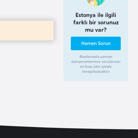
Estonya ile ilgili
farklı bir sorunuz
mu var?
Hemen Sorun
Alanlarında uzman
danışmanlarımız sorularınızı
en kısa süre içinde
cevaplayacaktır.