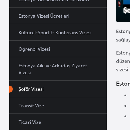
u
Şo
r
Estonya Vizesi Ücretleri
y
a
Estony
Kültürel-Sportif- Konferans Vizesi
sağlay
A
Öğrenci Vizesi
Estony
z
e
düzenl
Estonya Aile ve Arkadaş Ziyaret
r
vizesi
Vizesi
b
Eston
a
Şoför Vizesi
y
c
a
Transit Vize
n
Ticari Vize
B