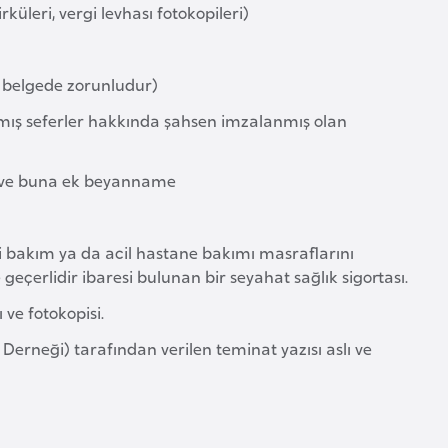
irküleri, vergi levhası fotokopileri)
ki belgede zorunludur)
mış seferler hakkında şahsen imzalanmış olan
ı ve buna ek beyanname
bi bakım ya da acil hastane bakımı masraflarını
çerlidir ibaresi bulunan bir seyahat sağlık sigortası.
 ve fotokopisi.
 Derneği) tarafından verilen teminat yazısı aslı ve