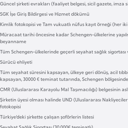
Güncel şirketi evrakları (faaliyet belgesi, sicil gazete, imza s
SGK İşe Giriş Bildirgesi ve Hizmet dökümü
Kimlik fotokopisi ve Tam vukuatlı nüfus kayıt örneği (her i
Müracaat tarihi öncesine kadar Schengen-ülkelerine yapıl
beyanname
Tüm Schengen-ülkelerinde geçerli seyahat sağlık sigortas
Sürücü ehliyeti
Tüm seyahat süresini kapsayan, ülkeye geri dönüş, acil tıb
kapsayan, 30000 € teminat tutarında, Schengen bölgesinde ge
CMR (Uluslararası Karayolu Mal Taşımacılığı) belgesinin aslı
Şirketin üyesi olması halinde UND (Uluslararası Nakliyeciler
fotokopisi
Türkiye’deki şirkette çalışan şoförlerin listesi
Seyahat Sağlık Sigortası (30.000€ teminatlı)