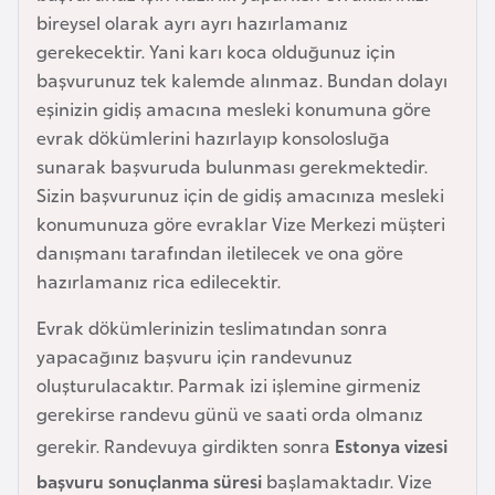
e
bireysel olarak ayrı ayrı hazırlamanız
y
gerekecektir. Yani karı koca olduğunuz için
n
başvurunuz tek kalemde alınmaz. Bundan dolayı
eşinizin gidiş amacına mesleki konumuna göre
evrak dökümlerini hazırlayıp konsolosluğa
B
sunarak başvuruda bulunması gerekmektedir.
a
Sizin başvurunuz için de gidiş amacınıza mesleki
n
konumunuza göre evraklar Vize Merkezi müşteri
g
danışmanı tarafından iletilecek ve ona göre
l
hazırlamanız rica edilecektir.
a
d
Evrak dökümlerinizin teslimatından sonra
e
yapacağınız başvuru için randevunuz
ş
oluşturulacaktır. Parmak izi işlemine girmeniz
gerekirse randevu günü ve saati orda olmanız
B
gerekir. Randevuya girdikten sonra
Estonya vizesi
e
başvuru sonuçlanma süresi
başlamaktadır. Vize
l