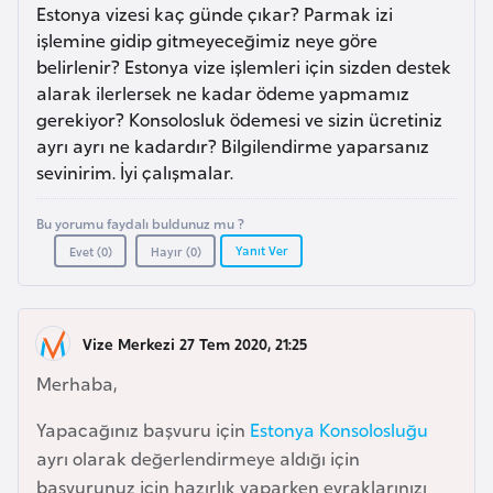
a
e
Estonya vizesi kaç günde çıkar? Parmak izi
r
işlemine gidip gitmeyeceğimiz neye göre
i
belirlenir? Estonya vize işlemleri için sizden destek
A
alarak ilerlersek ne kadar ödeme yapmamız
z
gerekiyor? Konsolosluk ödemesi ve sizin ücretiniz
e
ayrı ayrı ne kadardır? Bilgilendirme yaparsanız
r
sevinirim. İyi çalışmalar.
b
a
Bu yorumu faydalı buldunuz mu ?
y
Yanıt Ver
Evet (
0
)
Hayır (
0
)
c
a
n
Vize Merkezi 27 Tem 2020, 21:25
Merhaba,
B
a
Yapacağınız başvuru için
Estonya Konsolosluğu
h
ayrı olarak değerlendirmeye aldığı için
r
başvurunuz için hazırlık yaparken evraklarınızı