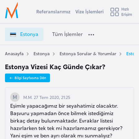
u
Hızlı
s
Referanslarımız
Vize İşlemleri
Başvuru yapmak istediğiniz ülkeyi seçin
Erişim
E
İ
Üye
t
Ülke Seçimi
s
Girişi
r
t
l
Estonya
Tüm İşlemler
a
o
l
e
n
y
y
Anasayfa
Estonya
Estonya Sorular & Yorumlar
Eston
t
a
a
Estonya Vizesi Kaç Günde Çıkar?
V
i
i
A
Bilgi Sayfasına Dön
z
ş
v
e
u
i
İ
M.M. 27 Tem 2020, 21:25
s
ş
Eşimle yapacağımız bir seyahatimiz olacaktır.
m
t
l
Başvuru yapmadan önce bilmek istediğimiz
u
e
birkaç detay bulunmaktadır. Evraklar listesi
r
m
hazırlarken tek tek mi hazırlamamız gerekiyor?
y
l
Yani eşim ve ben ayrı olarak mı sunmalıyız?