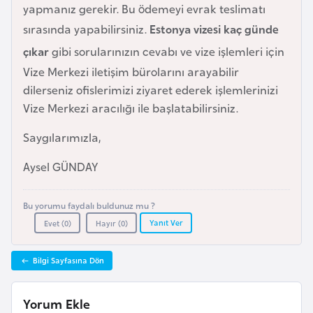
i
yapmanız gerekir. Bu ödemeyi evrak teslimatı
n
sırasında yapabilirsiniz.
Estonya vizesi kaç günde
çıkar
gibi sorularınızın cevabı ve vize işlemleri için
B
Vize Merkezi iletişim bürolarını arayabilir
o
dilerseniz ofislerimizi ziyaret ederek işlemlerinizi
s
Vize Merkezi aracılığı ile başlatabilirsiniz.
n
a
Saygılarımızla,
H
Aysel GÜNDAY
e
r
Bu yorumu faydalı buldunuz mu ?
s
Yanıt Ver
Evet (
0
)
Hayır (
0
)
e
k
Bilgi Sayfasına Dön
B
Yorum Ekle
u