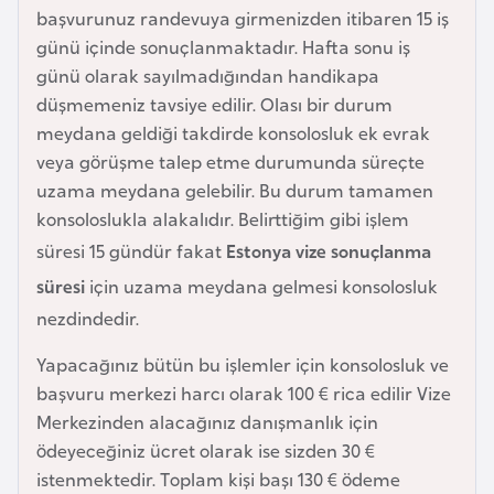
başvurunuz randevuya girmenizden itibaren 15 iş
a
günü içinde sonuçlanmaktadır. Hafta sonu iş
r
günü olarak sayılmadığından handikapa
u
düşmemeniz tavsiye edilir. Olası bir durum
s
meydana geldiği takdirde konsolosluk ek evrak
veya görüşme talep etme durumunda süreçte
B
uzama meydana gelebilir. Bu durum tamamen
e
konsoloslukla alakalıdır. Belirttiğim gibi işlem
l
süresi 15 gündür fakat
Estonya vize sonuçlanma
ç
süresi
için uzama meydana gelmesi konsolosluk
i
nezdindedir.
k
a
Yapacağınız bütün bu işlemler için konsolosluk ve
başvuru merkezi harcı olarak 100 € rica edilir Vize
B
Merkezinden alacağınız danışmanlık için
e
ödeyeceğiniz ücret olarak ise sizden 30 €
n
istenmektedir. Toplam kişi başı 130 € ödeme