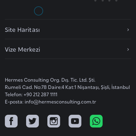
r
i
y
Site Haritası
e
t
i
Vize Merkezi
C
e
Hermes Consulting Org. Dış. Tic. Ltd. Şti.
z
Rumeli Cad. No:78 Daire:4 Kat:1 Nişantaşı, Şişli, İstanbul
a
Telefon: +90 212 287 1111
y
E-posta:
info@hermesconsulting.com.tr
i
r
C