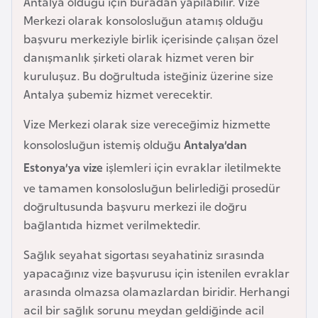
Antalya olduğu için buradan yapılabilir. Vize
e
Merkezi olarak konsolosluğun atamış olduğu
y
başvuru merkeziyle birlik içerisinde çalışan özel
n
danışmanlık şirketi olarak hizmet veren bir
kuruluşuz. Bu doğrultuda isteğiniz üzerine size
B
Antalya şubemiz hizmet verecektir.
a
Vize Merkezi olarak size vereceğimiz hizmette
n
konsolosluğun istemiş olduğu
Antalya’dan
g
l
Estonya’ya vize
işlemleri için evraklar iletilmekte
a
ve tamamen konsolosluğun belirlediği prosedür
d
doğrultusunda başvuru merkezi ile doğru
e
bağlantıda hizmet verilmektedir.
ş
Sağlık seyahat sigortası seyahatiniz sırasında
yapacağınız vize başvurusu için istenilen evraklar
B
arasında olmazsa olamazlardan biridir. Herhangi
e
acil bir sağlık sorunu meydan geldiğinde acil
l