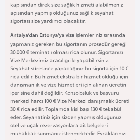
kapısından direk size sağlık hizmeti alabilmeniz
a
açısından yapmış olduğunuz sağlık seyahat
r
sigortası size yardımcı olacaktır.
u
s
Antalya’dan Estonya’ya vize
işlemleriniz sırasında
yapmanız gereken bu sigortanın prosedür gereği
B
30.000 € teminatlı olması rica olunur. Sigortanızı
e
Vize Merkezimiz aracılığı ile yapabilirsiniz.
l
Seyahat süresince yapacağınız bu sigorta için 10 €
ç
rica edilir. Bu hizmet ekstra bir hizmet olduğu için
i
danışmanlık ve vize hizmetleri için alınan ücretin
k
içerisine dahil değildir. Konsolosluk ve başvuru
a
merkezi harcı 100 € Vize Merkezi danışmalık ücreti
30 € rica edilir. Toplamda kişi başı 130 € tekabül
eder. Seyahatiniz için sizden yapmış olduğunuz
B
otel ve uçak rezervasyonlara ait belgeleri
e
muhakkak sunmanız istenmektedir. Evraklarınızı
n