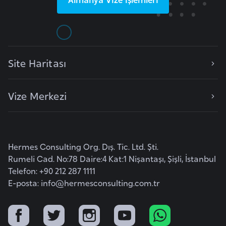
r
i
y
e
Site Haritası
t
i
Vize Merkezi
C
e
z
a
Hermes Consulting Org. Dış. Tic. Ltd. Şti.
Rumeli Cad. No:78 Daire:4 Kat:1 Nişantaşı, Şişli, İstanbul
y
Telefon: +90 212 287 1111
i
E-posta:
info@hermesconsulting.com.tr
r
C