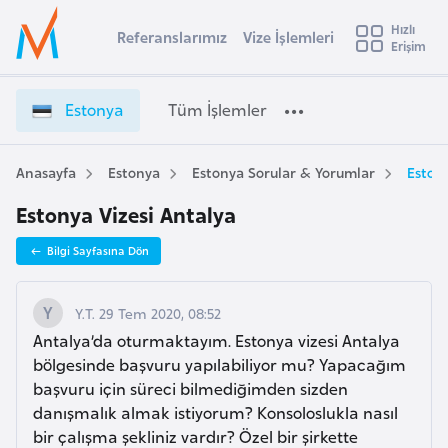
u
Hızlı
s
Referanslarımız
Vize İşlemleri
Başvuru yapmak istediğiniz ülkeyi seçin
Erişim
E
İ
Üye
t
Ülke Seçimi
s
Girişi
r
t
l
Estonya
Tüm İşlemler
a
o
l
e
n
y
y
Anasayfa
Estonya
Estonya Sorular & Yorumlar
Estony
t
a
a
Estonya Vizesi Antalya
V
i
i
A
Bilgi Sayfasına Dön
z
ş
v
e
u
i
İ
Y.T. 29 Tem 2020, 08:52
s
ş
Antalya’da oturmaktayım. Estonya vizesi Antalya
m
t
l
bölgesinde başvuru yapılabiliyor mu? Yapacağım
u
e
başvuru için süreci bilmediğimden sizden
r
m
danışmalık almak istiyorum? Konsoloslukla nasıl
y
l
bir çalışma şekliniz vardır? Özel bir şirkette