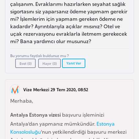
a
e
çalışanım. Evraklarımı hazırlarken seyahat sağlık
r
sigortasını siz yaparsanız ödeme yapmam gerekir
i
mi? İşlemlerim için yapmam gereken ödeme ne
A
kadardır? Ayrıntılarıyla açıklar mısınız? Otel ve
z
uçak rezervasyonu evraklarla iletmem gerekecek
e
mi? Bana yardımcı olur musunuz?
r
b
Bu yorumu faydalı buldunuz mu ?
a
Yanıt Ver
Evet (
0
)
Hayır (
0
)
y
c
a
Vize Merkezi 29 Tem 2020, 08:52
n
Merhaba,
B
Antalya Estonya vizesi
başvuru işleminizi
a
Antalya’dan yapmanız mümkündür.
Estonya
h
Konsolosluğu
’nun yetkilendirdiği başvuru merkezi
r