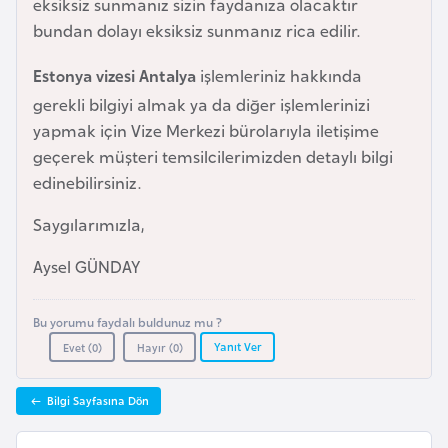
eksiksiz sunmanız sizin faydanıza olacaktır
i
bundan dolayı eksiksiz sunmanız rica edilir.
n
Estonya vizesi Antalya
işlemleriniz hakkında
B
gerekli bilgiyi almak ya da diğer işlemlerinizi
o
yapmak için Vize Merkezi bürolarıyla iletişime
s
geçerek müşteri temsilcilerimizden detaylı bilgi
n
edinebilirsiniz.
a
H
Saygılarımızla,
e
Aysel GÜNDAY
r
s
e
Bu yorumu faydalı buldunuz mu ?
Yanıt Ver
k
Evet (
0
)
Hayır (
0
)
Bilgi Sayfasına Dön
B
u