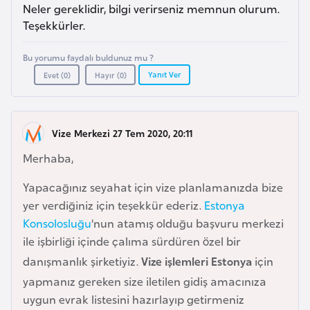
a
e
Neler gereklidir, bilgi verirseniz memnun olurum.
r
Teşekkürler.
i
A
Bu yorumu faydalı buldunuz mu ?
z
Yanıt Ver
Evet (
0
)
Hayır (
0
)
e
r
b
Vize Merkezi 27 Tem 2020, 20:11
a
y
Merhaba,
c
Yapacağınız seyahat için vize planlamanızda bize
a
yer verdiğiniz için teşekkür ederiz.
Estonya
n
Konsolosluğu
’nun atamış olduğu başvuru merkezi
ile işbirliği içinde çalıma sürdüren özel bir
B
danışmanlık şirketiyiz.
Vize işlemleri Estonya
için
a
yapmanız gereken size iletilen gidiş amacınıza
h
uygun evrak listesini hazırlayıp getirmeniz
r