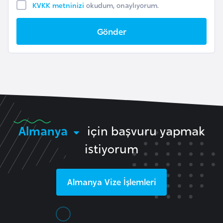
KVKK metninizi
okudum, onaylıyorum.
F
a
Gönder
s
o
Ç
a
d
Almanya
için başvuru yapmak
Ç
e
istiyorum
k
C
Almanya
Vize İşlemleri
u
m
h
u