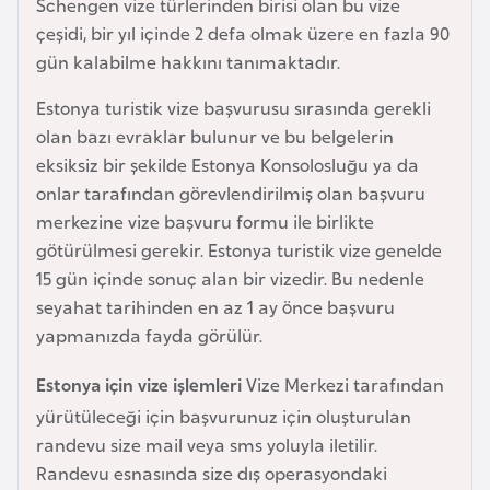
Schengen vize türlerinden birisi olan bu vize
a
çeşidi, bir yıl içinde 2 defa olmak üzere en fazla 90
r
gün kalabilme hakkını tanımaktadır.
u
Estonya turistik vize başvurusu sırasında gerekli
s
olan bazı evraklar bulunur ve bu belgelerin
eksiksiz bir şekilde Estonya Konsolosluğu ya da
B
onlar tarafından görevlendirilmiş olan başvuru
e
merkezine vize başvuru formu ile birlikte
l
götürülmesi gerekir. Estonya turistik vize genelde
ç
15 gün içinde sonuç alan bir vizedir. Bu nedenle
i
seyahat tarihinden en az 1 ay önce başvuru
k
yapmanızda fayda görülür.
a
Estonya için vize işlemleri
Vize Merkezi tarafından
B
yürütüleceği için başvurunuz için oluşturulan
e
randevu size mail veya sms yoluyla iletilir.
n
Randevu esnasında size dış operasyondaki