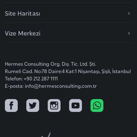
r
Site Haritası
i
y
e
Vize Merkezi
t
i
Hermes Consulting Org. Dış. Tic. Ltd. Şti.
C
Rumeli Cad. No:78 Daire:4 Kat:1 Nişantaşı, Şişli, İstanbul
e
Telefon: +90 212 287 1111
z
E-posta:
info@hermesconsulting.com.tr
a
y
i
r
C