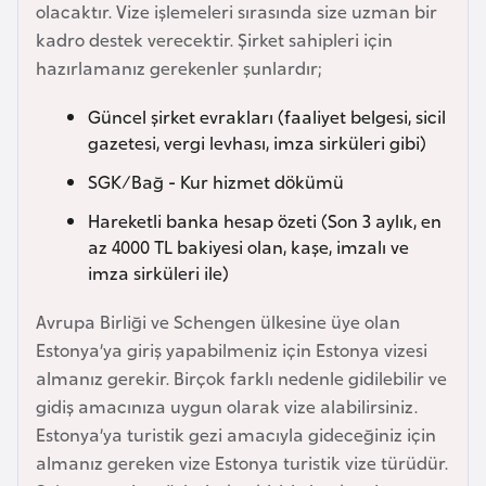
olacaktır. Vize işlemeleri sırasında size uzman bir
e
kadro destek verecektir. Şirket sahipleri için
y
hazırlamanız gerekenler şunlardır;
n
Güncel şirket evrakları (faaliyet belgesi, sicil
B
gazetesi, vergi levhası, imza sirküleri gibi)
a
SGK/Bağ - Kur hizmet dökümü
n
Hareketli banka hesap özeti (Son 3 aylık, en
g
az 4000 TL bakiyesi olan, kaşe, imzalı ve
l
imza sirküleri ile)
a
d
Avrupa Birliği ve Schengen ülkesine üye olan
e
Estonya’ya giriş yapabilmeniz için Estonya vizesi
ş
almanız gerekir. Birçok farklı nedenle gidilebilir ve
gidiş amacınıza uygun olarak vize alabilirsiniz.
B
Estonya’ya turistik gezi amacıyla gideceğiniz için
e
almanız gereken vize Estonya turistik vize türüdür.
l