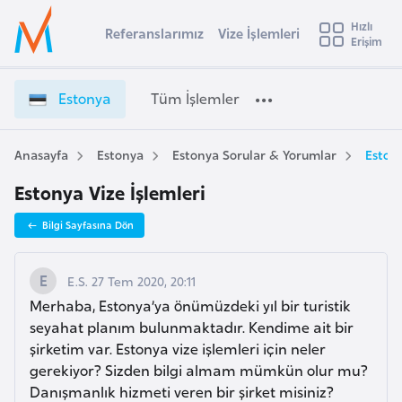
u
Hızlı
s
Referanslarımız
Vize İşlemleri
Başvuru yapmak istediğiniz ülkeyi seçin
Erişim
E
İ
Üye
t
Ülke Seçimi
s
Girişi
r
t
l
Estonya
Tüm İşlemler
a
o
l
e
n
y
y
Anasayfa
Estonya
Estonya Sorular & Yorumlar
Estony
t
a
a
Estonya Vize İşlemleri
V
i
i
A
Bilgi Sayfasına Dön
z
ş
v
e
u
i
İ
E.S. 27 Tem 2020, 20:11
s
ş
Merhaba, Estonya’ya önümüzdeki yıl bir turistik
m
t
l
seyahat planım bulunmaktadır. Kendime ait bir
u
e
şirketim var. Estonya vize işlemleri için neler
r
m
gerekiyor? Sizden bilgi almam mümkün olur mu?
y
l
Danışmanlık hizmeti veren bir şirket misiniz?