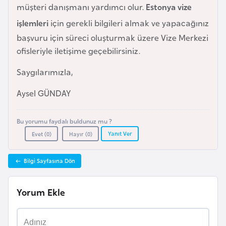
i
müşteri danışmanı yardımcı olur.
Estonya vize
n
işlemleri
için gerekli bilgileri almak ve yapacağınız
başvuru için süreci oluşturmak üzere Vize Merkezi
B
ofisleriyle iletişime geçebilirsiniz.
o
Saygılarımızla,
s
n
Aysel GÜNDAY
a
H
Bu yorumu faydalı buldunuz mu ?
e
Yanıt Ver
Evet (
0
)
Hayır (
0
)
r
s
Bilgi Sayfasına Dön
e
k
Yorum Ekle
B
u