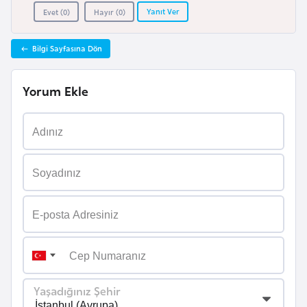
l
Yanıt Ver
Evet (
0
)
Hayır (
0
)
g
a
Bilgi Sayfasına Dön
r
i
Yorum Ekle
s
t
a
n
B
u
r
k
i
n
Yaşadığınız Şehir
a