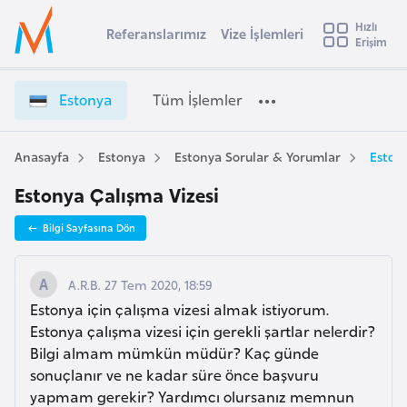
u
Hızlı
s
Referanslarımız
Vize İşlemleri
Başvuru yapmak istediğiniz ülkeyi seçin
Erişim
E
İ
Üye
t
Ülke Seçimi
s
Girişi
r
t
l
Estonya
Tüm İşlemler
a
o
l
e
n
y
y
Anasayfa
Estonya
Estonya Sorular & Yorumlar
Eston
t
a
a
Estonya Çalışma Vizesi
V
i
i
A
Bilgi Sayfasına Dön
z
ş
v
e
u
i
İ
A.R.B. 27 Tem 2020, 18:59
s
ş
Estonya için çalışma vizesi almak istiyorum.
m
t
l
Estonya çalışma vizesi için gerekli şartlar nelerdir?
u
e
Bilgi almam mümkün müdür? Kaç günde
r
m
sonuçlanır ve ne kadar süre önce başvuru
y
l
yapmam gerekir? Yardımcı olursanız memnun