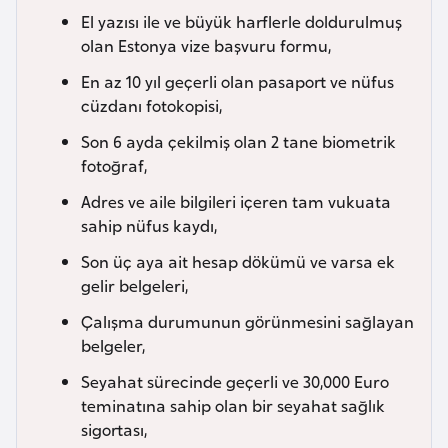
El yazısı ile ve büyük harflerle doldurulmuş
a
olan Estonya vize başvuru formu,
r
u
En az 10 yıl geçerli olan pasaport ve nüfus
s
cüzdanı fotokopisi,
Son 6 ayda çekilmiş olan 2 tane biometrik
B
fotoğraf,
e
Adres ve aile bilgileri içeren tam vukuata
l
sahip nüfus kaydı,
ç
Son üç aya ait hesap dökümü ve varsa ek
i
gelir belgeleri,
k
a
Çalışma durumunun görünmesini sağlayan
belgeler,
B
Seyahat sürecinde geçerli ve 30,000 Euro
e
teminatına sahip olan bir seyahat sağlık
n
sigortası,