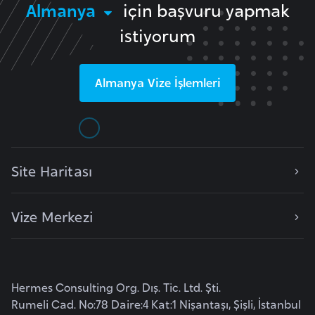
Almanya
için başvuru yapmak
r
istiyorum
i
y
e
Almanya
Vize İşlemleri
t
i
C
e
Site Haritası
z
a
Vize Merkezi
y
i
r
Hermes Consulting Org. Dış. Tic. Ltd. Şti.
C
Rumeli Cad. No:78 Daire:4 Kat:1 Nişantaşı, Şişli, İstanbul