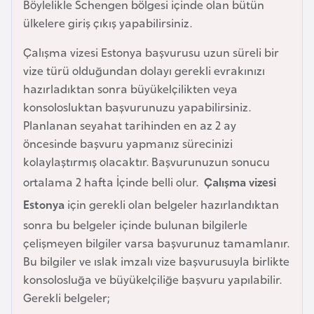
Böylelikle Schengen bölgesi içinde olan bütün
e
ülkelere giriş çıkış yapabilirsiniz.
y
n
Çalışma vizesi Estonya başvurusu uzun süreli bir
vize türü olduğundan dolayı gerekli evrakınızı
hazırladıktan sonra büyükelçilikten veya
B
konsolosluktan başvurunuzu yapabilirsiniz.
a
Planlanan seyahat tarihinden en az 2 ay
n
öncesinde başvuru yapmanız sürecinizi
g
kolaylaştırmış olacaktır. Başvurunuzun sonucu
l
a
ortalama 2 hafta İçinde belli olur.
Çalışma vizesi
d
Estonya
için gerekli olan belgeler hazırlandıktan
e
sonra bu belgeler içinde bulunan bilgilerle
ş
çelişmeyen bilgiler varsa başvurunuz tamamlanır.
Bu bilgiler ve ıslak imzalı vize başvurusuyla birlikte
B
konsolosluğa ve büyükelçiliğe başvuru yapılabilir.
e
Gerekli belgeler;
l