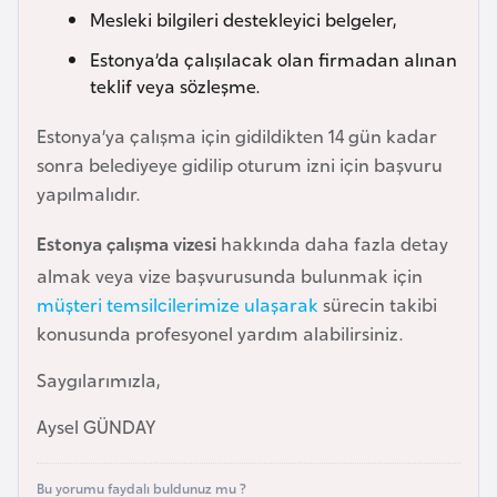
i
Mesleki bilgileri destekleyici belgeler,
n
Estonya’da çalışılacak olan firmadan alınan
teklif veya sözleşme.
B
o
Estonya’ya çalışma için gidildikten 14 gün kadar
s
sonra belediyeye gidilip oturum izni için başvuru
n
yapılmalıdır.
a
Estonya çalışma vizesi
hakkında daha fazla detay
H
e
almak veya vize başvurusunda bulunmak için
r
müşteri temsilcilerimize ulaşarak
sürecin takibi
s
konusunda profesyonel yardım alabilirsiniz.
e
Saygılarımızla,
k
Aysel GÜNDAY
B
u
Bu yorumu faydalı buldunuz mu ?