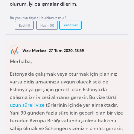
a
e
olurum. İyi çalışmalar dilerim.
r
i
Bu yorumu faydalı buldunuz mu ?
A
Yanıt Ver
Evet (
1
)
Hayır (
0
)
z
e
r
Vize Merkezi 27 Tem 2020, 18:59
b
a
Merhaba,
y
Estonya’da çalışmak veya oturmak için planınız
c
varsa gidiş amacınıza uygun olacak şekilde
a
Estonya’ya giriş için gerekli olan Estonya’da
n
çalışma izni vizesi almanız gerekir. Bu vize türü
uzun süreli vize
türlerinin içinde yer almaktadır.
B
Yani 90 günden fazla süre için geçerli olan bir vize
a
türüdür. Avrupa Birliği vatandaşı olma hakkına
h
sahip olmak ve Schengen vizenizin olması gerekir.
r