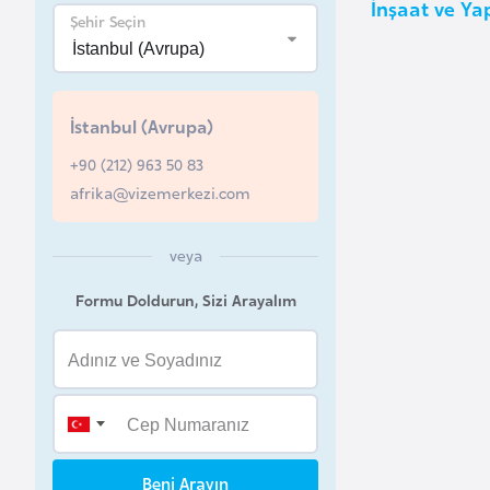
İnşaat ve Yap
u
Şehir Seçin
r
y
a
İstanbul (Avrupa)
+90 (212) 963 50 83
A
afrika@vizemerkezi.com
z
e
r
veya
b
Formu Doldurun, Sizi Arayalım
a
y
c
a
n
Beni Arayın
B