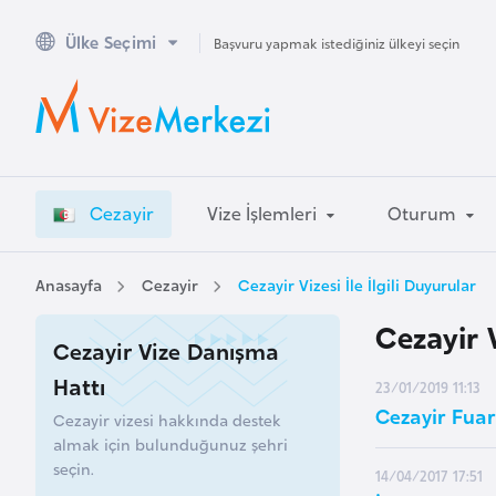
Ülke Seçimi
A
Başvuru yapmak istediğiniz ülkeyi seçin
v
u
s
t
r
Cezayir
Vize İşlemleri
Oturum
a
l
y
Anasayfa
Cezayir
Cezayir Vizesi İle İlgili Duyurular
a
Cezayir V
Cezayir Vize Danışma
A
Hattı
23/01/2019 11:13
v
Cezayir Fuar
Cezayir vizesi hakkında destek
u
almak için bulunduğunuz şehri
s
seçin.
14/04/2017 17:51
t