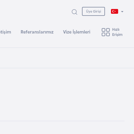
Üye Girişi
Hızlı
etişim
Referanslarımız
Vize İşlemleri
Erişim