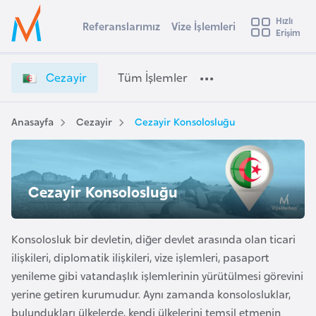
u
Hızlı
s
Referanslarımız
Vize İşlemleri
Başvuru yapmak istediğiniz ülkeyi seçin
Erişim
C
İ
Üye
t
Ülke Seçimi
e
Girişi
r
z
l
Cezayir
Tüm İşlemler
a
a
l
e
y
y
i
Anasayfa
Cezayir
Cezayir Konsolosluğu
t
a
r
V
i
i
A
z
ş
Cezayir Konsolosluğu
v
e
u
i
İ
s
ş
Konsolosluk bir devletin, diğer devlet arasında olan ticari
m
t
l
ilişkileri, diplomatik ilişkileri, vize işlemleri, pasaport
u
e
yenileme gibi vatandaşlık işlemlerinin yürütülmesi görevini
r
m
yerine getiren kurumudur. Aynı zamanda konsolosluklar,
y
l
bulundukları ülkelerde, kendi ülkelerini temsil etmenin