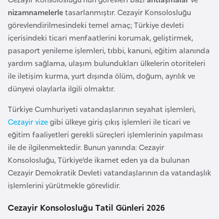
l
nizamnamelerle
tasarlanmıştır. Cezayir Konsolosluğu
g
görevlendirilmesindeki temel amaç; Türkiye devleti
a
içerisindeki ticari menfaatlerini korumak, geliştirmek,
r
pasaport yenileme işlemleri, tıbbi, kanuni, eğitim alanında
i
yardım sağlama, ulaşım bulundukları ülkelerin otoriteleri
s
ile iletişim kurma, yurt dışında ölüm, doğum, ayrılık ve
t
dünyevi olaylarla ilgili olmaktır.
a
n
Türkiye Cumhuriyeti vatandaşlarının seyahat işlemleri,
Cezayir vize
gibi ülkeye giriş çıkış işlemleri ile ticari ve
eğitim faaliyetleri gerekli süreçleri işlemlerinin yapılması
B
ile de ilgilenmektedir. Bunun yanında: Cezayir
u
Konsolosluğu, Türkiye’de ikamet eden ya da bulunan
r
Cezayir Demokratik Devleti vatandaşlarının da vatandaşlık
k
işlemlerini yürütmekle görevlidir.
i
n
Cezayir Konsolosluğu Tatil Günleri 2026
a