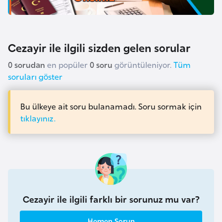
r
i
y
Cezayir ile ilgili sizden gelen sorular
e
t
0 sorudan
en popüler
0 soru
görüntüleniyor.
Tüm
i
soruları göster
C
Bu ülkeye ait soru bulanamadı. Soru sormak için
tıklayınız.
e
z
a
y
i
r
Cezayir ile ilgili farklı bir sorunuz mu var?
C
Hemen Sorun