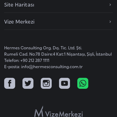
Site Haritası
k
a
Vize Merkezi
D
e
m
o
Hermes Consulting Org. Dış. Tic. Ltd. Şti.
k
Rumeli Cad. No:78 Daire:4 Kat:1 Nişantaşı, Şişli, İstanbul
r
Telefon: +90 212 287 1111
E-posta:
a
info@hermesconsulting.com.tr
t
i
k
K
o
n
g