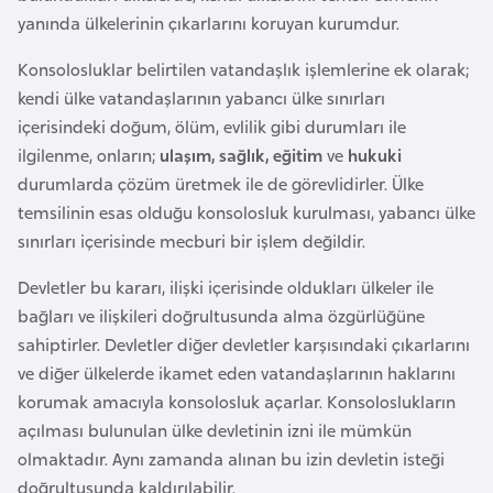
a
e
yanında ülkelerinin çıkarlarını koruyan kurumdur.
r
i
Konsolosluklar belirtilen vatandaşlık işlemlerine ek olarak;
A
kendi ülke vatandaşlarının yabancı ülke sınırları
z
içerisindeki doğum, ölüm, evlilik gibi durumları ile
e
ilgilenme, onların;
ulaşım, sağlık, eğitim
ve
hukuki
r
durumlarda çözüm üretmek ile de görevlidirler. Ülke
b
temsilinin esas olduğu konsolosluk kurulması, yabancı ülke
a
sınırları içerisinde mecburi bir işlem değildir.
y
c
Devletler bu kararı, ilişki içerisinde oldukları ülkeler ile
a
bağları ve ilişkileri doğrultusunda alma özgürlüğüne
n
sahiptirler. Devletler diğer devletler karşısındaki çıkarlarını
ve diğer ülkelerde ikamet eden vatandaşlarının haklarını
B
korumak amacıyla konsolosluk açarlar. Konsoloslukların
a
açılması bulunulan ülke devletinin izni ile mümkün
h
olmaktadır. Aynı zamanda alınan bu izin devletin isteği
r
doğrultusunda kaldırılabilir.