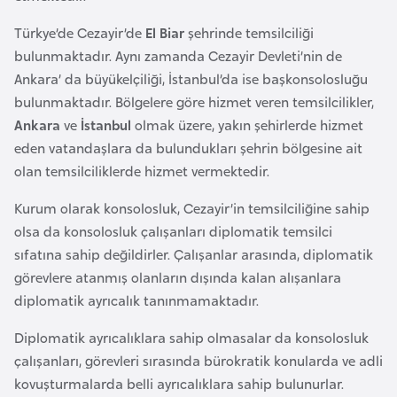
a
Türkye’de Cezayir’de
El Biar
şehrinde temsilciliği
r
bulunmaktadır. Aynı zamanda Cezayir Devleti’nin de
u
Ankara’ da büyükelçiliği, İstanbul’da ise başkonsolosluğu
s
bulunmaktadır. Bölgelere göre hizmet veren temsilcilikler,
Ankara
ve
İstanbul
olmak üzere, yakın şehirlerde hizmet
B
eden vatandaşlara da bulundukları şehrin bölgesine ait
e
olan temsilciliklerde hizmet vermektedir.
l
Kurum olarak konsolosluk, Cezayir’in temsilciliğine sahip
ç
olsa da konsolosluk çalışanları diplomatik temsilci
i
sıfatına sahip değildirler. Çalışanlar arasında, diplomatik
k
görevlere atanmış olanların dışında kalan alışanlara
a
diplomatik ayrıcalık tanınmamaktadır.
B
Diplomatik ayrıcalıklara sahip olmasalar da konsolosluk
e
çalışanları, görevleri sırasında bürokratik konularda ve adli
n
kovuşturmalarda belli ayrıcalıklara sahip bulunurlar.