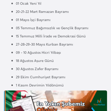
01 Ocak Yeni Yıl
F
a
20-21-22 Mart Ramazan Bayramı
s
01 Mayıs İşçi Bayramı
o
05 Temmuz Bağımsızlık ve Gençlik Bayramı
15 Temmuz Milli İrade ve Demokrasi Günü
Ç
a
27-28-29-30 Mayıs Kurban Bayramı
d
09 - 10 Ağustos Hicri Yılbaşı
18 Ağustos Aşure Günü
Ç
30 Ağustos Zafer Bayramı
e
29 Ekim Cumhuriyet Bayramı
k
C
1 Kasım Devrimin Yıldönümü
u
m
h
u