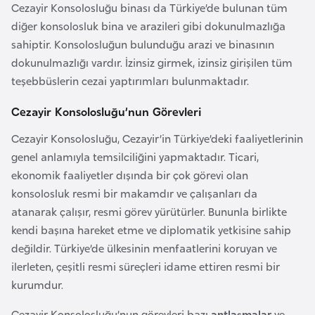
i
Cezayir Konsolosluğu binası da Türkiye’de bulunan tüm
n
diğer konsolosluk bina ve arazileri gibi dokunulmazlığa
sahiptir. Konsolosluğun bulunduğu arazi ve binasının
dokunulmazlığı vardır. İzinsiz girmek, izinsiz girişilen tüm
B
teşebbüslerin cezai yaptırımları bulunmaktadır.
o
s
Cezayir Konsolosluğu’nun Görevleri
n
a
Cezayir Konsolosluğu, Cezayir’in Türkiye’deki faaliyetlerinin
H
genel anlamıyla temsilciliğini yapmaktadır. Ticari,
e
ekonomik faaliyetler dışında bir çok görevi olan
r
konsolosluk resmi bir makamdır ve çalışanları da
s
atanarak çalışır, resmi görev yürütürler. Bununla birlikte
e
kendi başına hareket etme ve diplomatik yetkisine sahip
k
değildir. Türkiye’de ülkesinin menfaatlerini koruyan ve
ilerleten, çeşitli resmi süreçleri idame ettiren resmi bir
kurumdur.
B
u
Cezayir Konsolosluğu’nun görevleri bazı
antlaşmalar
ve