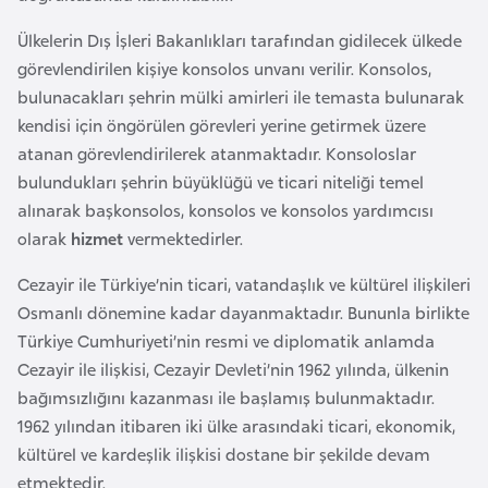
e
Ülkelerin Dış İşleri Bakanlıkları tarafından gidilecek ülkede
y
görevlendirilen kişiye konsolos unvanı verilir. Konsolos,
n
bulunacakları şehrin mülki amirleri ile temasta bulunarak
kendisi için öngörülen görevleri yerine getirmek üzere
B
atanan görevlendirilerek atanmaktadır. Konsoloslar
a
bulundukları şehrin büyüklüğü ve ticari niteliği temel
n
alınarak başkonsolos, konsolos ve konsolos yardımcısı
g
olarak
hizmet
vermektedirler.
l
a
Cezayir ile Türkiye’nin ticari, vatandaşlık ve kültürel ilişkileri
d
Osmanlı dönemine kadar dayanmaktadır. Bununla birlikte
e
Türkiye Cumhuriyeti’nin resmi ve diplomatik anlamda
ş
Cezayir ile ilişkisi, Cezayir Devleti’nin 1962 yılında, ülkenin
bağımsızlığını kazanması ile başlamış bulunmaktadır.
1962 yılından itibaren iki ülke arasındaki ticari, ekonomik,
B
kültürel ve kardeşlik ilişkisi dostane bir şekilde devam
e
etmektedir.
l