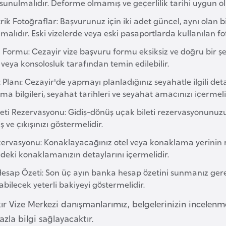
i sunulmalıdır. Deforme olmamış ve geçerlilik tarihi uygun ol
ik Fotoğraflar: Başvurunuz için iki adet güncel, aynı olan b
malıdır. Eski vizelerde veya eski pasaportlarda kullanılan 
Formu: Cezayir vize başvuru formu eksiksiz ve doğru bir şeki
veya konsolosluk tarafından temin edilebilir.
Planı: Cezayir'de yapmayı planladığınız seyahatle ilgili de
a bilgileri, seyahat tarihleri ve seyahat amacınızı içermeli
leti Rezervasyonu: Gidiş-dönüş uçak bileti rezervasyonunuz
iş ve çıkışınızı göstermelidir.
zervasyonu: Konaklayacağınız otel veya konaklama yerinin r
deki konaklamanızın detaylarını içermelidir.
esap Özeti: Son üç ayın banka hesap özetini sunmanız gere
abilecek yeterli bakiyeyi göstermelidir.
ır Vize Merkezi danışmanlarımız, belgelerinizin incelen
azla bilgi sağlayacaktır.