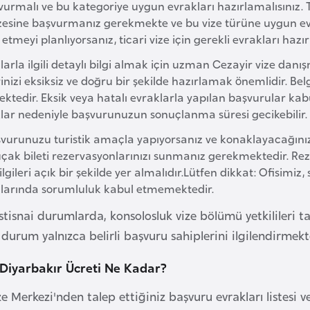
vurmalı ve bu kategoriye uygun evrakları hazırlamalısınız. T
vizesine başvurmanız gerekmekte ve bu vize türüne uygun e
etmeyi planlıyorsanız, ticari vize için gerekli evrakları ha
arla ilgili detaylı bilgi almak için uzman Cezayir vize danış
inizi eksiksiz ve doğru bir şekilde hazırlamak önemlidir. Bel
ktedir. Eksik veya hatalı evraklarla yapılan başvurular kab
klar nedeniyle başvurunuzun sonuçlanma süresi gecikebilir.
şvurunuzu turistik amaçla yapıyorsanız ve konaklayacağınız 
uçak bileti rezervasyonlarınızı sunmanız gerekmektedir. Re
ilgileri açık bir şekilde yer almalıdır.Lütfen dikkat: Ofisimiz, 
larında sorumluluk kabul etmemektedir.
stisnai durumlarda, konsolosluk vize bölümü yetkilileri t
u durum yalnızca belirli başvuru sahiplerini ilgilendirmekt
 Diyarbakır Ücreti Ne Kadar?
e Merkezi'nden talep ettiğiniz başvuru evrakları listesi ve v