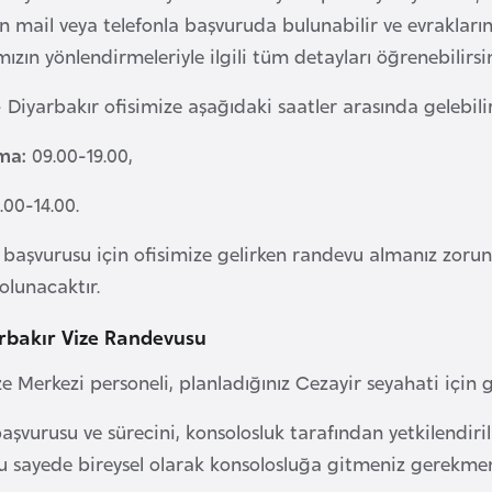
 mail veya telefonla başvuruda bulunabilir ve evraklarını
zın yönlendirmeleriyle ilgili tüm detayları öğrenebilirsin
 Diyarbakır ofisimize aşağıdaki saatler arasında gelebilir
ma:
09.00-19.00,
.00-14.00.
i başvurusu için ofisimize gelirken randevu almanız zoru
olunacaktır.
rbakır Vize Randevusu
e Merkezi personeli, planladığınız Cezayir seyahati için 
başvurusu ve sürecini, konsolosluk tarafından yetkilendir
u sayede bireysel olarak konsolosluğa gitmeniz gerekme