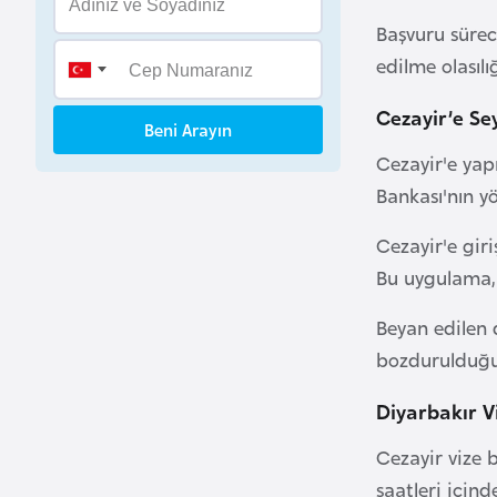
B
Başvuru sürec
e
edilme olasılığ
n
i
Cezayir’e Se
Beni Arayın
n
Cezayir'e yap
Bankası'nın yö
B
o
Cezayir'e gir
s
Bu uygulama, 
n
a
Beyan edilen 
H
bozdurulduğun
e
r
Diyarbakır V
s
Cezayir vize 
e
k
saatleri içind