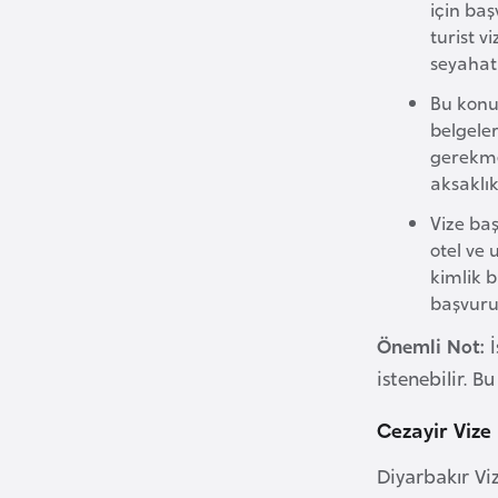
u
için baş
turist 
m
seyahat 
h
u
Bu konul
r
belgeler
i
gerekme
y
aksaklı
e
Vize ba
t
otel ve 
i
kimlik b
başvuru
C
Önemli Not:
İ
e
istenebilir. B
z
a
Cezayir Vize
y
Diyarbakır Viz
i