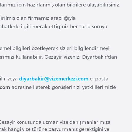
ımız için hazırlanmış olan bilgilere ulaşabilirsiniz.
irilmiş olan firmamız aracılığıyla
hatlerle ilgili merak ettiğiniz her türlü soruyu
mel bilgileri özetleyerek sizleri bilgilendirmeyi
rimizi kullanabilir, Cezayir vizenizi Diyarbakır'dan
lir veya
diyarbakir@vizemerkezi.com
e-posta
.com
adresine ileterek görüşlerinizi yetkililerimizle
a, Cezayir konusunda uzman vize danışmanlarımıza
arak hangi vize türüne başvurmanız gerektiğini ve