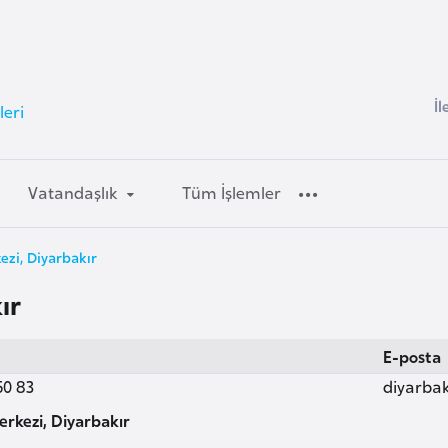
İl
leri
Vatandaşlık
Tüm İşlemler
ezi, Diyarbakır
ır
E-posta
50 83
diyarba
erkezi, Diyarbakır