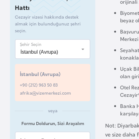
orijinal
Hattı
B
Biyometr
Cezayir vizesi hakkında destek
e
beyaz ol
almak için bulunduğunuz şehri
l
seçin.
Başvuru 
a
Merkezi 
r
Şehir Seçin
Seyahat 
u
konaklam
s
Uçak Bi
İstanbul (Avrupa)
olan gir
B
+90 (212) 963 50 83
e
Otel Re
afrika@vizemerkezi.com
l
Cezayir'
ç
Banka H
i
veya
karşılay
k
Formu Doldurun, Sizi Arayalım
Not: Diyarbak
a
ve size daha f