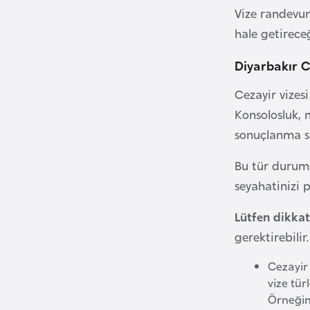
Vize randevun
i
hale getireceğ
n
a
Diyarbakır C
F
a
Cezayir vizes
s
Konsolosluk, 
o
sonuçlanma sü
Bu tür duruml
Ç
a
seyahatinizi 
d
Lütfen dikkat
gerektirebilir.
Ç
e
Cezayir 
k
vize tür
C
Örneğin,