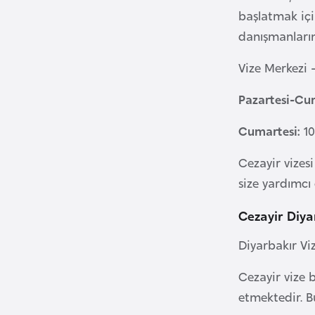
başlatmak için
B
danışmanlarımı
u
Vize Merkezi -
l
g
Pazartesi-Cu
a
r
Cumartesi:
10
i
Cezayir vizes
s
t
size yardımcı 
a
Cezayir Diya
n
Diyarbakır Viz
B
Cezayir vize 
u
r
etmektedir. B
k