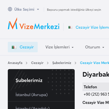
Ülke Seçimi
A
Başvuru yapmak istediğiniz ülkeyi seçin
v
u
Cezayir Vize İşlem
s
t
r
Cezayir
Vize İşlemleri
Oturum
a
l
y
Anasayfa
Cezayir
Şubelerimiz
Cezayir Vize Merk
a
Diyarbak
Şubelerimiz
A
Telefon
v
+90 (212) 963 
u
İstanbul (Avrupa)
s
Cezayir Vize M
t
İstanbul (Anadolu)