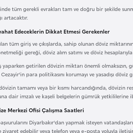
inde tüm gerekli evrakları tam ve doğru bir şekilde su
ı artacaktır.
yahat Edeceklerin Dikkat Etmesi Gerekenler
ılan tüm giriş ve çıkışlarda, sahip olunan döviz miktarın
netmeliği gereği, döviz alım satımı ve döviz hesaplarıyla 
iş yaparken getirilen dövizin miktarı önemli olmaksızın, 
Cezayir'in para politikasını korumayı ve yasadışı döviz gi
dövizin tamamı veya bir kısmı harcandığında, dövizin re
a dair imzalı ve kaşeli belgelerin gümrük yetkililerine 
ize Merkezi Ofisi Çalışma Saatleri
başvurularını Diyarbakır'dan yapmak isteyen vatandaşlar
e ziyaret edebilir veya telefon veya e-posta yoluyla iletişi