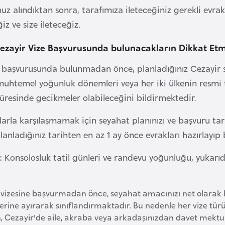
uz alındıktan sonra, tarafımıza ileteceğiniz gerekli evrak
iz ve size ileteceğiz.
ezayir Vize Başvurusunda bulunacakların Dikkat Et
i başvurusunda bulunmadan önce, planladığınız Cezayir se
muhtemel yoğunluk dönemleri veya her iki ülkenin resmi t
resinde gecikmeler olabileceğini bildirmektedir.
arla karşılaşmamak için seyahat planınızı ve başvuru tari
planladığınız tarihten en az 1 ay önce evrakları hazırlayı
:
Konsolosluk tatil günleri ve randevu yoğunluğu, yukarıda b
vizesine başvurmadan önce, seyahat amacınızı net olarak beli
lerine ayırarak sınıflandırmaktadır. Bu nedenle her vize tür
 Cezayir'de aile, akraba veya arkadaşınızdan davet mektubu