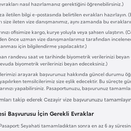
evrakları nasıl hazırlamanız gerektiğini öğrenebilirsiniz.)
za iletilen bilgi e-postasında belirtilen evrakları hazırlayı
ı size ileten vize danışmanımız, aynı zamanda bu evrakları
ınızı ofisimize kargo, kurye yoluyla veya şahsen ulaştırın. (
den önce uzman vize danışmanlarımız tarafından incelenecekti
nması için bilgilendirme yapılacaktır.)
n randevu saat ve tarihinde biyometrik verilerinizi beyan edi
evuda biyometrik verilerinizi beyan edeceksiniz.)
ilerimizi arayarak başvurunuz hakkında güncel durumu öğr
yapılırken temsilcilerimiz size eşlik edecektir. Bu süreçte g
larınızı yapabilirsiniz. Pasaportunuzu, başvurunuz tamamla
mları takip ederek Cezayir vize başvurunuzu tamamlayın. 
esi Başvurusu İçin Gerekli Evraklar
Pasaport: Seyahati tamamladıktan sonra en az 6 ay süresin