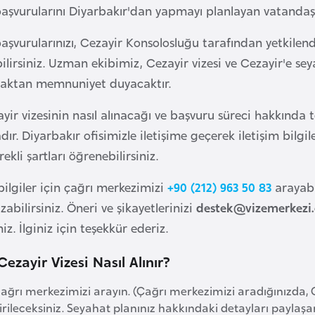
aşvurularını Diyarbakır'dan yapmayı planlayan vatandaşlar
aşvurularınızı, Cezayir Konsolosluğu tarafından yetkilend
ilirsiniz. Uzman ekibimiz, Cezayir vizesi ve Cezayir'e seya
aktan memnuniyet duyacaktır.
yir vizesinin nasıl alınacağı ve başvuru süreci hakkında te
. Diyarbakır ofisimizle iletişime geçerek iletişim bilgile
ekli şartları öğrenebilirsiniz.
bilgiler için çağrı merkezimizi
+90 (212) 963 50 83
arayabi
abilirsiniz. Öneri ve şikayetlerinizi
destek@vizemerkezi
iz. İlginiz için teşekkür ederiz.
ezayir Vizesi Nasıl Alınır?
çağrı merkezimizi arayın. (Çağrı merkezimizi aradığınızd
irileceksiniz. Seyahat planınız hakkındaki detayları paylaş