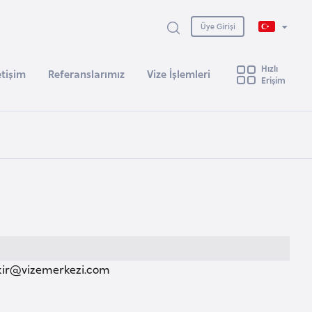
Üye Girişi
Hızlı
etişim
Referanslarımız
Vize İşlemleri
Erişim
kir@vizemerkezi.com