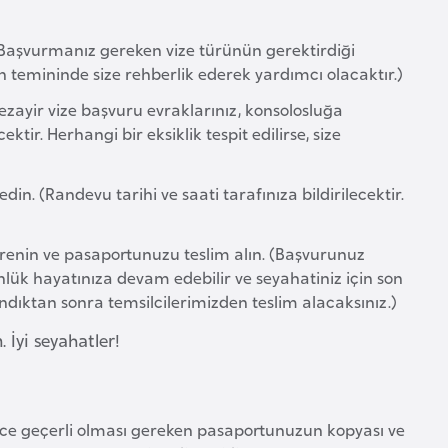
n. (Başvurmanız gereken vize türünün gerektirdiği
n temininde size rehberlik ederek yardımcı olacaktır.)
Cezayir vize başvuru evraklarınız, konsolosluğa
r. Herhangi bir eksiklik tespit edilirse, size
n. (Randevu tarihi ve saati tarafınıza bildirilecektir.
enin ve pasaportunuzu teslim alın. (Başvurunuz
ünlük hayatınıza devam edebilir ve seyahatiniz için son
ndıktan sonra temsilcilerimizden teslim alacaksınız.)
İyi seyahatler!
ce geçerli olması gereken pasaportunuzun kopyası ve