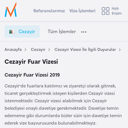
u
Hızlı
s
Referanslarımız
Vize İşlemleri
Başvuru yapmak istediğiniz ülkeyi seçin
Erişim
İ
Üye
t
Ülke Seçimi
Girişi
r
l
Cezayir
Tüm İşlemler
a
l
e
y
Anasayfa
Cezayir
Cezayir Vizesi İle İlgili Duyurular
C
t
a
Cezayir Fuar Vizesi
i
A
Cezayir Fuar Vizesi 2019
ş
v
u
Cezayir'de fuarlara katılımcı ve ziyaretçi olarak gitmek,
i
s
ticaret gerçekleştirmek isteyen kişilerden Cezayir vizesi
m
t
istenmektedir. Cezayir vizesi alabilmek için Cezayir
u
belediyesi onaylı davetiye gerekmektedir. Davetiye temin
r
edememe gibi durumlarda bizler sizin için davetiye temin
y
ederek vize başvurusunda bulunabilmekteyiz.