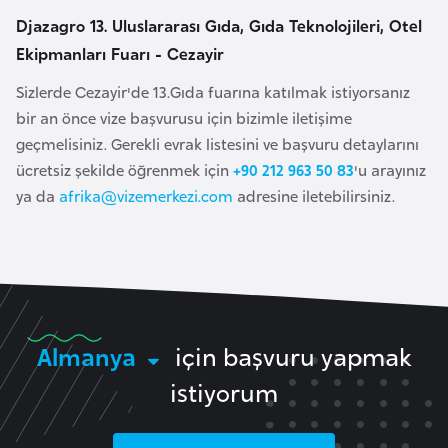
a
Djazagro 13. Uluslararası Gıda, Gıda Teknolojileri, Otel
Ekipmanları Fuarı - Cezayir
A
Sizlerde Cezayir'de 13.Gıda fuarına katılmak istiyorsanız
z
bir an önce vize başvurusu için bizimle iletişime
e
geçmelisiniz. Gerekli evrak listesini ve başvuru detaylarını
r
ücretsiz şekilde öğrenmek için
+90 212 963 50 83
'u arayınız
b
ya da
afrika@vizemerkezi.com
adresine iletebilirsiniz.
a
y
c
a
n
Almanya
için başvuru yapmak
B
istiyorum
a
h
r