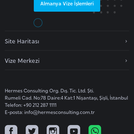
Almanya
Vize İşlemleri
e
y
n
B
Site Haritası
a
n
Vize Merkezi
g
l
a
d
Hermes Consulting Org. Dış. Tic. Ltd. Şti.
e
Rumeli Cad. No:78 Daire:4 Kat:1 Nişantaşı, Şişli, İstanbul
ş
Telefon: +90 212 287 1111
E-posta:
info@hermesconsulting.com.tr
B
e
l