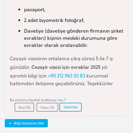
e
pasaport,
y
2 adet bıyometrik fotoğraf,
n
Davetiye (davetiye gönderen firmanın şirket
B
evrakları) kişinin mesleki durumuna göre
evraklar olarak sıralanabilir.
a
n
Cezayir vizesinin ortalama çıkış süresi 5 ila 7 iş
g
günüdür.
Cezayir vizesi için evraklar 2025
yılı
l
ayrıntılı bilgi için
+90 212 963 50 83
kurumsal
a
hattımdan iletişime geçebilirsiniz. Teşekkürler
d
e
ş
Bu yorumu faydalı buldunuz mu ?
Yanıt Ver
Evet (
0
)
Hayır (
0
)
B
Bilgi Sayfasına Dön
e
l