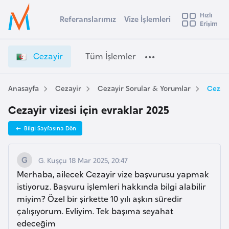
u
Hızlı
s
Referanslarımız
Vize İşlemleri
Başvuru yapmak istediğiniz ülkeyi seçin
Erişim
C
İ
Üye
t
Ülke Seçimi
e
Girişi
r
z
l
Cezayir
Tüm İşlemler
a
a
l
e
y
y
i
Anasayfa
Cezayir
Cezayir Sorular & Yorumlar
Cezayi
t
a
r
Cezayir vizesi için evraklar 2025
V
i
i
A
Bilgi Sayfasına Dön
z
ş
v
e
u
i
İ
G. Kuşçu 18 Mar 2025, 20:47
s
ş
Merhaba, ailecek Cezayir vize başvurusu yapmak
m
t
l
istiyoruz. Başvuru işlemleri hakkında bilgi alabilir
u
e
miyim? Özel bir şirkette 10 yılı aşkın süredir
r
m
çalışıyorum. Evliyim. Tek başıma seyahat
y
l
edeceğim