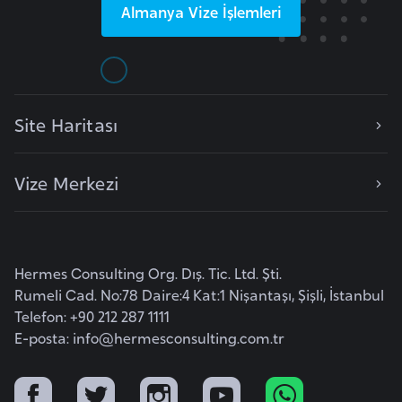
Almanya
Vize İşlemleri
l
g
a
r
i
Site Haritası
s
t
a
Vize Merkezi
n
B
Hermes Consulting Org. Dış. Tic. Ltd. Şti.
u
Rumeli Cad. No:78 Daire:4 Kat:1 Nişantaşı, Şişli, İstanbul
r
Telefon: +90 212 287 1111
k
E-posta:
info@hermesconsulting.com.tr
i
n
a