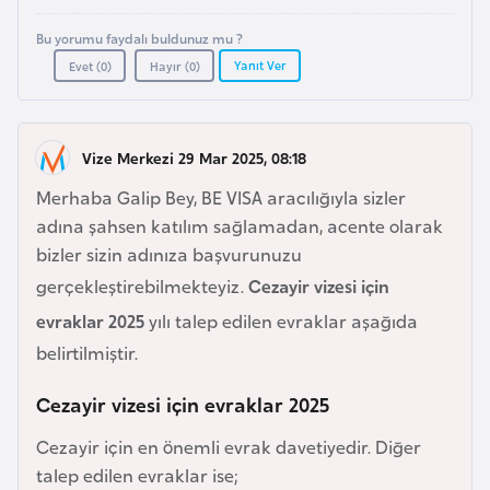
a
e
r
Bu yorumu faydalı buldunuz mu ?
i
Yanıt Ver
Evet (
0
)
Hayır (
0
)
A
z
e
r
Vize Merkezi 29 Mar 2025, 08:18
b
Merhaba Galip Bey, BE VISA aracılığıyla sizler
a
adına şahsen katılım sağlamadan, acente olarak
y
bizler sizin adınıza başvurunuzu
c
gerçekleştirebilmekteyiz.
Cezayir vizesi için
a
evraklar 2025
yılı talep edilen evraklar aşağıda
n
belirtilmiştir.
B
Cezayir vizesi için evraklar 2025
a
Cezayir için en önemli evrak davetiyedir. Diğer
h
talep edilen evraklar ise;
r