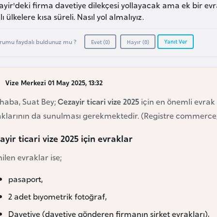
yir'deki firma davetiye dilekçesi yollayacak ama ek bir ev
lı ülkelere kısa süreli. Nasıl yol almalıyız.
Yanıt Ver
rumu faydalı buldunuz mu ?
Evet (
0
)
Hayır (
0
)
Vize Merkezi 01 May 2025, 13:32
haba, Suat Bey;
Cezayir ticari vize 2025
için en önemli evrak 
klarının da sunulması gerekmektedir. (Registre commerce, N
ayir ticari vize 2025 için evraklar
nilen evraklar ise;
pasaport,
2 adet bıyometrik fotoğraf,
Davetiye (davetiye gönderen firmanın şirket evrakları),