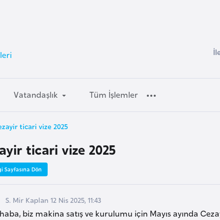
İl
leri
Vatandaşlık
Tüm İşlemler
zayir ticari vize 2025
yir ticari vize 2025
gi Sayfasına Dön
S. Mir Kaplan 12 Nis 2025, 11:43
aba, biz makina satış ve kurulumu için Mayıs ayında Cezayir