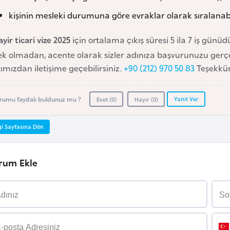
kişinin mesleki durumuna göre evraklar olarak sıralanabi
yir ticari vize 2025
için ortalama çıkış süresi 5 ila 7 iş gün
k olmadan, acente olarak sizler adınıza başvurunuzu gerçekl
ımızdan iletişime geçebilirsiniz.
+90 (212) 970 50 83
Teşekkür
Yanıt Ver
rumu faydalı buldunuz mu ?
Evet (
0
)
Hayır (
0
)
gi Sayfasına Dön
rum Ekle