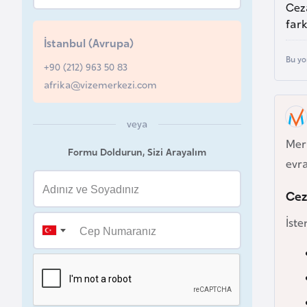
Ceza
u
fark
r
İstanbul (Avrupa)
y
Bu yo
a
+90 (212) 963 50 83
afrika@vizemerkezi.com
A
z
veya
e
Mer
Formu Doldurun, Sizi Arayalım
r
evra
b
Cez
a
y
İste
c
a
n
B