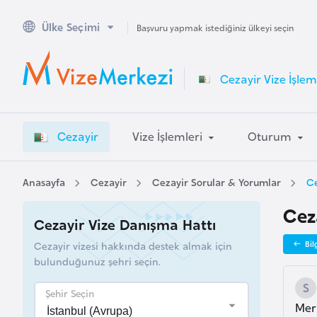
Ülke Seçimi
A
Başvuru yapmak istediğiniz ülkeyi seçin
v
u
Cezayir Vize İşlem
s
t
r
Cezayir
Vize İşlemleri
Oturum
a
l
y
Anasayfa
Cezayir
Cezayir Sorular & Yorumlar
Ce
a
Ceza
Cezayir Vize Danışma Hattı
A
Cezayir vizesi hakkında destek almak için
Bil
v
bulunduğunuz şehri seçin.
u
s
Şehir Seçin
Merh
t