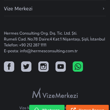
o
Vize Merkezi
B
u
l
Hermes Consulting Org. Dış. Tic. Ltd. Şti.
g
Rumeli Cad. No:78 Daire:4 Kat:1 Nişantaşı, Şişli, İstanbul
a
Telefon: +90 212 287 1111
r
E-posta:
info@hermesconsulting.com.tr
i
s
t
a
n
E
r
Vize Merkezi © 2026 Tüm Hakları Saklıdır.
m
Whatsapp
Hemen Başvur