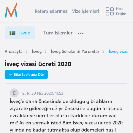
u
Hızlı
s
Referanslarımız
Vize İşlemleri
Başvuru yapmak istediğiniz ülkeyi seçin
Erişim
İ
İ
Üye
t
Ülke Seçimi
s
Girişi
r
v
l
İsveç
Tüm İşlemler
a
e
l
e
ç
y
V
Anasayfa
İsveç
İsveç Sorular & Yorumlar
İsveç vizesi 
t
a
i
İsveç vizesi ücreti 2020
z
i
e
A
Bilgi Sayfasına Dön
İ
ş
v
ş
u
i
l
E. R. 30 Nis 2020, 11:53
s
e
İsveç’e daha öncesinde de olduğu gibi ablamı
m
t
m
ziyarete gideceğim. 2 yıl öncesi ile bugün arasında
u
l
evraklar ve ücretler olarak farklı bir durum var
r
e
mı? Aslen sormak istediğim İsveç vizesi ücreti 2020
y
r
yılında ne kadar tutmakta olup ödemeleri nasıl