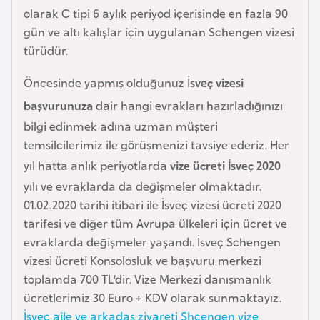
e
olarak C tipi 6 aylık periyod içerisinde en fazla 90
y
gün ve altı kalışlar için uygulanan Schengen vizesi
n
türüdür.
Öncesinde yapmış olduğunuz İ
sveç vizesi
B
başvurunuza
dair hangi evrakları hazırladığınızı
a
bilgi edinmek adına uzman müşteri
n
temsilcilerimiz ile görüşmenizi tavsiye ederiz. Her
g
l
yıl hatta anlık periyotlarda
vize ücreti İsveç 2020
a
yılı ve evraklarda da değişmeler olmaktadır.
d
01.02.2020 tarihi itibari ile İsveç vizesi ücreti 2020
e
tarifesi ve diğer tüm Avrupa ülkeleri için ücret ve
ş
evraklarda değişmeler yaşandı. İsveç Schengen
vizesi ücreti Konsolosluk ve başvuru merkezi
toplamda 700 TL’dir. Vize Merkezi danışmanlık
B
ücretlerimiz 30 Euro + KDV olarak sunmaktayız.
e
İsveç aile ve arkadaş ziyareti Shcengen vize
l