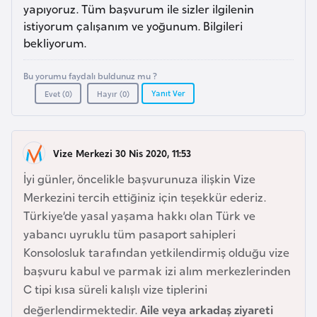
a
i
yapıyoruz. Tüm başvurum ile sizler ilgilenin
istiyorum çalışanım ve yoğunum. Bilgileri
bekliyorum.
A
z
Bu yorumu faydalı buldunuz mu ?
e
Yanıt Ver
Evet (
0
)
Hayır (
0
)
r
b
a
Vize Merkezi 30 Nis 2020, 11:53
y
c
İyi günler, öncelikle başvurunuza ilişkin Vize
a
Merkezini tercih ettiğiniz için teşekkür ederiz.
n
Türkiye’de yasal yaşama hakkı olan Türk ve
yabancı uyruklu tüm pasaport sahipleri
Konsolosluk tarafından yetkilendirmiş olduğu vize
B
başvuru kabul ve parmak izi alım merkezlerinden
a
C tipi kısa süreli kalışlı vize tiplerini
h
değerlendirmektedir.
Aile veya arkadaş ziyareti
r