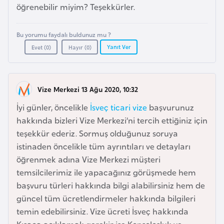
öğrenebilir miyim? Teşekkürler.
l
g
a
Bu yorumu faydalı buldunuz mu ?
r
Yanıt Ver
Evet (
0
)
Hayır (
0
)
i
s
t
Vize Merkezi 13 Ağu 2020, 10:32
a
İyi günler, öncelikle
İsveç ticari vize
başvurunuz
n
hakkında bizleri Vize Merkezi’ni tercih ettiğiniz için
teşekkür ederiz. Sormuş olduğunuz soruya
B
istinaden öncelikle tüm ayrıntıları ve detayları
u
öğrenmek adına Vize Merkezi müşteri
r
temsilcilerimiz ile yapacağınız görüşmede hem
k
başvuru türleri hakkında bilgi alabilirsiniz hem de
i
güncel tüm ücretlendirmeler hakkında bilgileri
n
temin edebilirsiniz. Vize ücreti İsveç hakkında
a