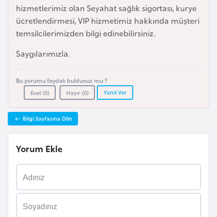
hizmetlerimiz olan Seyahat sağlık sigortası, kurye
r
ücretlendirmesi, VIP hizmetimiz hakkında müşteri
i
temsilcilerimizden bilgi edinebilirsiniz.
y
e
Saygılarımızla.
t
i
Bu yorumu faydalı buldunuz mu ?
Yanıt Ver
Evet (
0
)
Hayır (
0
)
C
e
Bilgi Sayfasına Dön
z
a
Yorum Ekle
y
i
r
C