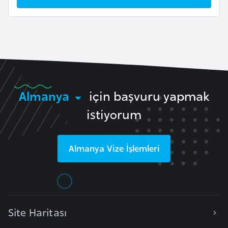
k
a
D
e
m
o
Almanya
için başvuru yapmak
k
istiyorum
r
a
t
Almanya
Vize İşlemleri
i
k
K
o
n
Site Haritası
g