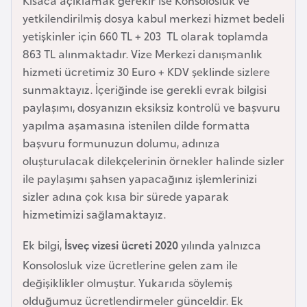
Kısaca açıklamak gerekir ise Konsolosluk ve
F
yetkilendirilmiş dosya kabul merkezi hizmet bedeli
a
yetişkinler için 660 TL + 203 TL olarak toplamda
s
863 TL alınmaktadır. Vize Merkezi danışmanlık
o
hizmeti ücretimiz 30 Euro + KDV şeklinde sizlere
sunmaktayız. İçeriğinde ise gerekli evrak bilgisi
Ç
paylaşımı, dosyanızın eksiksiz kontrolü ve başvuru
a
yapılma aşamasına istenilen dilde formatta
d
başvuru formunuzun dolumu, adınıza
oluşturulacak dilekçelerinin örnekler halinde sizler
ile paylaşımı şahsen yapacağınız işlemlerinizi
Ç
sizler adına çok kısa bir sürede yaparak
e
hizmetimizi sağlamaktayız.
k
C
Ek bilgi,
İsveç vizesi ücreti 2020
yılında yalnızca
u
Konsolosluk vize ücretlerine gelen zam ile
m
değişiklikler olmuştur. Yukarıda söylemiş
h
olduğumuz ücretlendirmeler günceldir. Ek
u