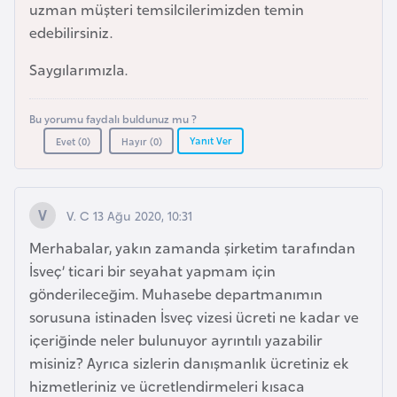
i
uzman müşteri temsilcilerimizden temin
n
edebilirsiniz.
Saygılarımızla.
B
o
Bu yorumu faydalı buldunuz mu ?
s
Yanıt Ver
Evet (
0
)
Hayır (
0
)
n
a
H
V. C 13 Ağu 2020, 10:31
e
r
Merhabalar, yakın zamanda şirketim tarafından
s
İsveç’ ticari bir seyahat yapmam için
e
gönderileceğim. Muhasebe departmanımın
k
sorusuna istinaden İsveç vizesi ücreti ne kadar ve
içeriğinde neler bulunuyor ayrıntılı yazabilir
misiniz? Ayrıca sizlerin danışmanlık ücretiniz ek
B
hizmetleriniz ve ücretlendirmeleri kısaca
u