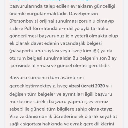
başvurularında talep edilen evrakların güncelliği
a
önemle vurgulanmaktadır. Davetiyenizin
r
(Personbevis) orijinal sunulması zorunlu olmayıp
u
sizlere Pdf formatında e-mail yoluyla taratılıp
s
gönderilmesi başvurunuz için yeterli olmakta olup
ek olarak davet edenin vatandaşlık belgesi
B
(pasaportu ana sayfası veya İsveç kimliği) ya da
e
oturum belgesi sunulmalıdır. Bu belgenin son 3 ay
l
içerisinde alınması ve güncel olması gereklidir.
ç
i
Başvuru sürecinizi tüm aşamalrını
k
gerçekleştirmekteyiz. İsveç
vizesi ücreti 2020
yılı
a
değişen tüm belgeler ve ayrıntıları ilgili başvuru
merkezine sürekli başvuru yapma işlevlerimiz
B
sebebi ile güncel tüm bilgilere sahip olmaktayız.
e
Vize ve danışmanlık ücretlerine ek olarak seyahat
n
sağlık sigortası hakkında ve evrak gerekliliklerini