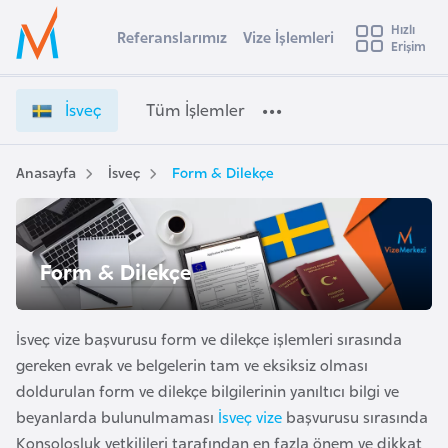
u
Hızlı
s
Referanslarımız
Vize İşlemleri
Başvuru yapmak istediğiniz ülkeyi seçin
Erişim
İ
İ
Üye
t
Ülke Seçimi
s
Girişi
r
v
l
İsveç
Tüm İşlemler
a
e
l
e
ç
y
V
Anasayfa
İsveç
Form & Dilekçe
t
a
i
z
i
e
A
İ
ş
Form & Dilekçe
v
ş
u
i
l
s
e
İsveç vize başvurusu form ve dilekçe işlemleri sırasında
m
t
m
gereken evrak ve belgelerin tam ve eksiksiz olması
u
l
doldurulan form ve dilekçe bilgilerinin yanıltıcı bilgi ve
r
e
beyanlarda bulunulmaması
İsveç vize
başvurusu sırasında
y
r
Konsolosluk yetkilileri tarafından en fazla önem ve dikkat