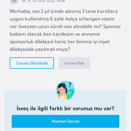
M. A, 31 Oca 2025, 14:46
i
n
Merhaba, son 2 yıl içinde alınmış 3 tane kurallara
uygun kullanılmış 6 aylık italya schengen vizem
var. İsveçten uzun süreli vize alınabilir mi? Sponsor
B
babam olacak ben kardeşim ve anneme
o
sponsorluk dilekçesi hariç her birimiz iyi niyet
s
dilekçeside yazılmalı mıyız?
n
a
Yorum Ekle
Cevabı Görüntüle
H
e
r
s
e
k
İsveç ile ilgili farklı bir sorunuz mu var?
B
Hemen Sorun
u