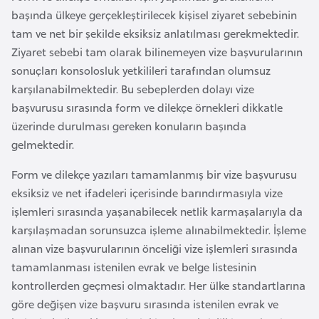
e
başında ülkeye gerçekleştirilecek kişisel ziyaret sebebinin
y
tam ve net bir şekilde eksiksiz anlatılması gerekmektedir.
n
Ziyaret sebebi tam olarak bilinemeyen vize başvurularının
sonuçları konsolosluk yetkilileri tarafından olumsuz
karşılanabilmektedir. Bu sebeplerden dolayı vize
B
başvurusu sırasında form ve dilekçe örnekleri dikkatle
a
üzerinde durulması gereken konuların başında
n
gelmektedir.
g
l
Form ve dilekçe yazıları tamamlanmış bir vize başvurusu
a
eksiksiz ve net ifadeleri içerisinde barındırmasıyla vize
d
işlemleri sırasında yaşanabilecek netlik karmaşalarıyla da
e
karşılaşmadan sorunsuzca işleme alınabilmektedir. İşleme
ş
alınan vize başvurularının önceliği vize işlemleri sırasında
tamamlanması istenilen evrak ve belge listesinin
B
kontrollerden geçmesi olmaktadır. Her ülke standartlarına
e
göre değişen vize başvuru sırasında istenilen evrak ve
l