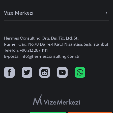
F
a
Vize Merkezi
s
o
Hermes Consulting Org. Dış. Tic. Ltd. Şti.
Ç
Rumeli Cad. No:78 Daire:4 Kat:1 Nişantaşı, Şişli, İstanbul
a
Telefon: +90 212 287 1111
d
E-posta:
info@hermesconsulting.com.tr
Ç
e
k
C
u
m
h
u