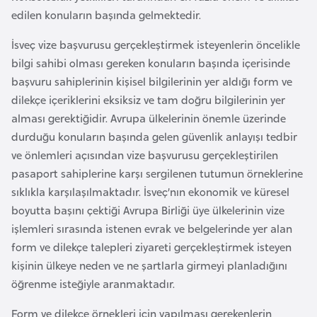
a
i
edilen konuların başında gelmektedir.
İsveç vize başvurusu gerçekleştirmek isteyenlerin öncelikle
A
bilgi sahibi olması gereken konuların başında içerisinde
z
başvuru sahiplerinin kişisel bilgilerinin yer aldığı form ve
e
dilekçe içeriklerini eksiksiz ve tam doğru bilgilerinin yer
r
alması gerektiğidir. Avrupa ülkelerinin önemle üzerinde
b
durduğu konuların başında gelen güvenlik anlayışı tedbir
a
ve önlemleri açısından vize başvurusu gerçekleştirilen
y
pasaport sahiplerine karşı sergilenen tutumun örneklerine
c
sıklıkla karşılaşılmaktadır. İsveç’nın ekonomik ve küresel
a
boyutta başını çektiği Avrupa Birliği üye ülkelerinin vize
n
işlemleri sırasında istenen evrak ve belgelerinde yer alan
form ve dilekçe talepleri ziyareti gerçekleştirmek isteyen
B
kişinin ülkeye neden ve ne şartlarla girmeyi planladığını
a
öğrenme isteğiyle aranmaktadır.
h
r
Form ve dilekçe örnekleri için yapılması gerekenlerin