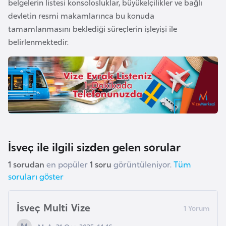
belgelerin listesi konsolosluklar, büyükelçilikler ve bağlı
a
devletin resmi makamlarınca bu konuda
r
tamamlanmasını beklediği süreçlerin işleyişi ile
u
belirlenmektedir.
s
B
e
l
ç
i
İsveç ile ilgili sizden gelen sorular
k
a
1 sorudan
en popüler
1 soru
görüntüleniyor.
Tüm
soruları göster
B
e
İsveç Multi Vize
n