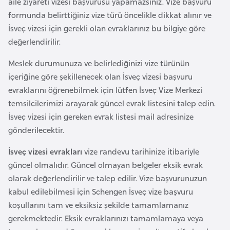
aile ziyareti vizesi başvurusu yapamazsınız. Vize başvuru
F
formunda belirttiğiniz vize türü öncelikle dikkat alınır ve
a
İsveç vizesi için gerekli olan evraklarınız bu bilgiye göre
s
değerlendirilir.
o
Meslek durumunuza ve belirlediğinizi vize türünün
içeriğine göre şekillenecek olan İsveç vizesi başvuru
Ç
evraklarını öğrenebilmek için lütfen İsveç Vize Merkezi
a
temsilcilerimizi arayarak güncel evrak listesini talep edin.
d
İsveç vizesi için gereken evrak listesi mail adresinize
gönderilecektir.
Ç
e
İsveç vizesi evrakları
vize randevu tarihinize itibariyle
k
güncel olmalıdır. Güncel olmayan belgeler eksik evrak
C
olarak değerlendirilir ve talep edilir. Vize başvurunuzun
u
kabul edilebilmesi için Schengen İsveç vize başvuru
m
koşullarını tam ve eksiksiz şekilde tamamlamanız
h
gerekmektedir. Eksik evraklarınızı tamamlamaya veya
u