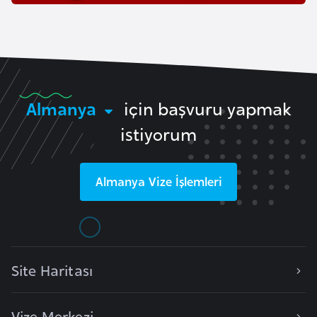
a
h
i
l
i
Almanya
için başvuru yapmak
F
istiyorum
i
n
l
Almanya
Vize İşlemleri
a
n
d
i
y
Site Haritası
a
Vize Merkezi