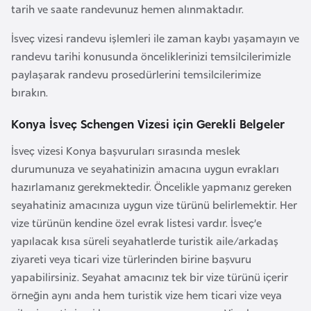
tarih ve saate randevunuz hemen alınmaktadır.
l
g
İsveç vizesi randevu işlemleri ile zaman kaybı yaşamayın ve
a
randevu tarihi konusunda önceliklerinizi temsilcilerimizle
r
paylaşarak randevu prosedürlerini temsilcilerimize
i
bırakın.
s
t
Konya İsveç Schengen Vizesi için Gerekli Belgeler
a
İsveç vizesi Konya başvuruları sırasında meslek
n
durumunuza ve seyahatinizin amacına uygun evrakları
hazırlamanız gerekmektedir. Öncelikle yapmanız gereken
B
seyahatiniz amacınıza uygun vize türünü belirlemektir. Her
u
vize türünün kendine özel evrak listesi vardır. İsveç’e
r
yapılacak kısa süreli seyahatlerde turistik aile/arkadaş
k
ziyareti veya ticari vize türlerinden birine başvuru
i
yapabilirsiniz. Seyahat amacınız tek bir vize türünü içerir
n
örneğin aynı anda hem turistik vize hem ticari vize veya
a