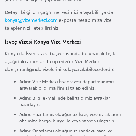
a
Detaylı bilgi için çağrı merkezimizi arayabilir ya da
r
konya@vizemerkezi.com
e-posta hesabımıza vize
u
taleplerinizi iletebilirsiniz.
s
İsveç Vizesi Konya Vize Merkezi
B
Konya’da İsveç vizesi başvurusunda bulunacak kişiler
e
aşağıdaki adımları takip ederek Vize Merkezi
l
danışmanlığında vizelerini kolayca alabileceklerdir.
ç
i
Adım: Vize Merkezi İsveç vizesi departmanımızı
arayarak bilgi mail’imizi talep ediniz.
k
a
Adım: Bilgi e-mailinde belirttiğimiz evrakları
hazırlayın.
B
Adım: Hazırlamış olduğunuz İsveç vize evraklarını
ofisimize kargo, kurye ile veya şahsen ulaştırın.
e
n
Adım: Onaylamış olduğunuz randevu saati ve