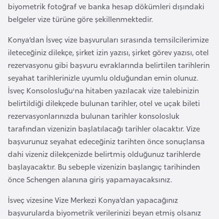
i
biyometrik fotoğraf ve banka hesap dökümleri dışındaki
b
belgeler vize türüne göre şekillenmektedir.
u
Konya’dan İsveç vize başvuruları sırasında temsilcilerimize
t
ileteceğiniz dilekçe, şirket izin yazısı, şirket görev yazısı, otel
i
rezervasyonu gibi başvuru evraklarında belirtilen tarihlerin
seyahat tarihlerinizle uyumlu olduğundan emin olunuz.
Ç
İsveç Konsolosluğu'na hitaben yazılacak vize talebinizin
i
belirtildiği dilekçede bulunan tarihler, otel ve uçak bileti
n
rezervasyonlarınızda bulunan tarihler konsolosluk
tarafından vizenizin başlatılacağı tarihler olacaktır. Vize
D
başvurunuz seyahat edeceğiniz tarihten önce sonuçlansa
a
dahi vizeniz dilekçenizde belirtmiş olduğunuz tarihlerde
n
başlayacaktır. Bu sebeple vizenizin başlangıç tarihinden
i
önce Schengen alanına giriş yapamayacaksınız.
m
a
İsveç vizesine Vize Merkezi Konya’dan yapacağınız
r
başvurularda biyometrik verilerinizi beyan etmiş olsanız