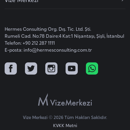
F
r
a
n
Hermes Consulting Org. Dış. Tic. Ltd. Şti.
s
Rumeli Cad. No:78 Daire:4 Kat:1 Nişantaşı, Şişli, İstanbul
a
Telefon: +90 212 287 1111
E-posta:
info@hermesconsulting.com.tr
G
a
b
o
n
G
a
Vize Merkezi © 2026 Tüm Hakları Saklıdır.
m
KVKK Metni
b