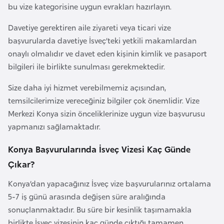
bu vize kategorisine uygun evrakları hazırlayın.
o
Davetiye gerektiren aile ziyareti veya ticari vize
B
başvurularda davetiye İsveç’teki yetkili makamlardan
u
onaylı olmalıdır ve davet eden kişinin kimlik ve pasaport
l
bilgileri ile birlikte sunulması gerekmektedir.
g
Size daha iyi hizmet verebilmemiz açısından,
a
temsilcilerimize vereceğiniz bilgiler çok önemlidir. Vize
r
Merkezi Konya sizin önceliklerinize uygun vize başvurusu
i
yapmanızı sağlamaktadır.
s
t
Konya Başvurularında İsveç Vizesi Kaç Günde
a
Çıkar?
n
Konya’dan yapacağınız İsveç vize başvurularınız ortalama
E
5-7 iş günü arasında değişen süre aralığında
r
sonuçlanmaktadır. Bu süre bir kesinlik taşımamakla
m
birlikte İsveç vizesinin kaç günde çıktığı tamamen