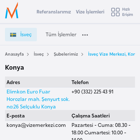
u
Hızlı
s
Referanslarımız
Vize İşlemleri
Başvuru yapmak istediğiniz ülkeyi seçin
Erişim
İ
İ
Üye
t
Ülke Seçimi
s
Girişi
r
v
l
İsveç
Tüm İşlemler
a
e
l
e
ç
y
V
Anasayfa
İsveç
Şubelerimiz
İsveç Vize Merkezi, Kony
t
a
i
Konya
z
i
e
A
Adres
Telefon
İ
ş
v
ş
Elimkon Euro Fuar
+90 (332) 225 43 91
u
i
l
Horozlar mah. Şenyurt sok.
s
e
no:26 Selçuklu Konya
m
t
m
E-posta
Çalışma Saatleri
u
l
konya@vizemerkezi.com
Pazartesi - Cuma: 08.30 -
r
e
18.00 Cumartesi: 10.00 -
y
r
14.00