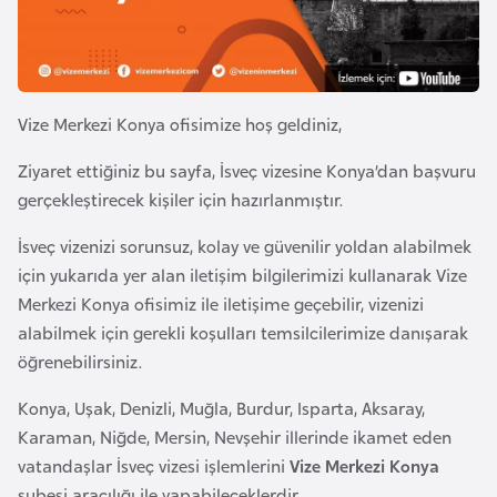
e
y
n
Vize Merkezi Konya ofisimize hoş geldiniz,
B
a
Ziyaret ettiğiniz bu sayfa, İsveç vizesine Konya’dan başvuru
n
gerçekleştirecek kişiler için hazırlanmıştır.
g
İsveç vizenizi sorunsuz, kolay ve güvenilir yoldan alabilmek
l
için yukarıda yer alan iletişim bilgilerimizi kullanarak Vize
a
Merkezi Konya ofisimiz ile iletişime geçebilir, vizenizi
d
alabilmek için gerekli koşulları temsilcilerimize danışarak
e
öğrenebilirsiniz.
ş
Konya, Uşak, Denizli, Muğla, Burdur, Isparta, Aksaray,
B
Karaman, Niğde, Mersin, Nevşehir illerinde ikamet eden
e
vatandaşlar İsveç vizesi işlemlerini
Vize Merkezi Konya
l
şubesi aracılığı ile yapabileceklerdir.