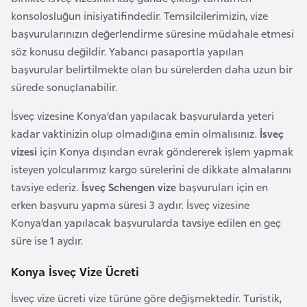
e
konsolosluğun inisiyatifindedir. Temsilcilerimizin, vize
n
başvurularınızın değerlendirme süresine müdahale etmesi
i
söz konusu değildir. Yabancı pasaportla yapılan
s
başvurular belirtilmekte olan bu sürelerden daha uzun bir
t
sürede sonuçlanabilir.
a
İsveç vizesine Konya’dan yapılacak başvurularda yeteri
n
kadar vaktinizin olup olmadığına emin olmalısınız.
İsveç
vizesi
için Konya dışından evrak göndererek işlem yapmak
E
isteyen yolcularımız kargo sürelerini de dikkate almalarını
s
tavsiye ederiz.
İsveç Schengen vize
başvuruları için en
t
erken başvuru yapma süresi 3 aydır. İsveç vizesine
o
Konya’dan yapılacak başvurularda tavsiye edilen en geç
n
süre ise 1 aydır.
y
a
Konya İsveç Vize Ücreti
İsveç vize ücreti vize türüne göre değişmektedir. Turistik,