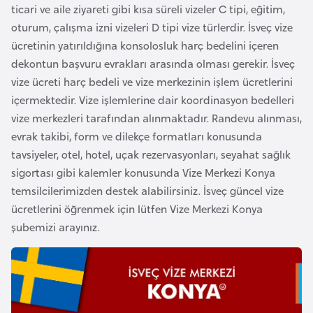
E
ticari ve aile ziyareti gibi kısa süreli vizeler C tipi, eğitim,
t
oturum, çalışma izni vizeleri D tipi vize türlerdir. İsveç vize
i
ücretinin yatırıldığına konsolosluk harç bedelini içeren
y
dekontun başvuru evrakları arasında olması gerekir. İsveç
o
vize ücreti harç bedeli ve vize merkezinin işlem ücretlerini
p
içermektedir. Vize işlemlerine dair koordinasyon bedelleri
y
vize merkezleri tarafından alınmaktadır. Randevu alınması,
a
evrak takibi, form ve dilekçe formatları konusunda
tavsiyeler, otel, hotel, uçak rezervasyonları, seyahat sağlık
F
sigortası gibi kalemler konusunda Vize Merkezi Konya
i
temsilcilerimizden destek alabilirsiniz. İsveç güncel vize
l
ücretlerini öğrenmek için lütfen Vize Merkezi Konya
d
şubemizi arayınız.
i
ş
i
S