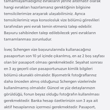
tamamlayamadığınız evrakların yerine alternatif olarak
r
hangi evrakları hazırlamanız gerektiğinin bilgisine
i
temsilcilerimize arayarak ulaşabilirsiniz. Ayrıca
y
temsilcilerimiz veya konsolosluk vize bölümü görevlileri
e
tarafından yeni evrak temin etmeniz talep edebilir.
t
Başvuru sahibinden talep edilebilecek yeni evrakların
i
tamamlanması zorunludur.
İsveç Schengen vize başvurularında kullanacağınız
C
pasaportun son 10 yıl içinde çıkarılmış, en az 2 boş sayfası
e
olan bir pasaport olması gerekmektedir. Seyahat sonrası
z
en 3 ay geçerli olan pasaportunuzun kimlik bilgileri
a
bölümü okunaklı olmalıdır. Biyometrik fotoğraflarınız
y
daha önceden almış olduğunuz Schengen vizelerinde
i
kullanılmamış olmalıdır. Güncel ve yüz detaylarınızın
r
görüldüğü, fonun beyaz olduğu fotoğrafın kullanılması
gerekmektedir. Banka hesap özetlerinizin son 3 aya ait
C
aktif hesaplarınızı içermesi gerekmektedir. Pasaport,