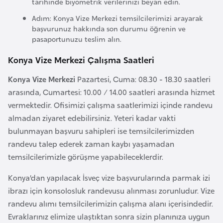
tarihinde biyometrik verilerinizi beyan edin.
i
n
Adım: Konya Vize Merkezi temsilcilerimizi arayarak
başvurunuz hakkında son durumu öğrenin ve
pasaportunuzu teslim alın.
B
o
Konya Vize Merkezi Çalışma Saatleri
s
Konya Vize Merkezi
Pazartesi, Cuma: 08.30 - 18.30 saatleri
n
arasında, Cumartesi: 10.00 / 14.00 saatleri arasında hizmet
a
vermektedir. Ofisimizi çalışma saatlerimizi içinde randevu
H
almadan ziyaret edebilirsiniz. Yeteri kadar vakti
e
bulunmayan başvuru sahipleri ise temsilcilerimizden
r
randevu talep ederek zaman kaybı yaşamadan
s
temsilcilerimizle görüşme yapabileceklerdir.
e
k
Konya’dan yapılacak İsveç vize başvurularında parmak izi
ibrazı için konsolosluk randevusu alınması zorunludur. Vize
randevu alımı temsilcilerimizin çalışma alanı içerisindedir.
B
Evraklarınız elimize ulaştıktan sonra sizin planınıza uygun
u