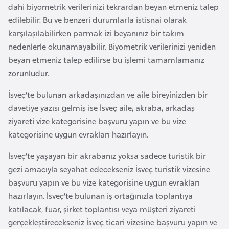
k
dahi biyometrik verilerinizi tekrardan beyan etmeniz talep
a
edilebilir. Bu ve benzeri durumlarla istisnai olarak
karşılaşılabilirken parmak izi beyanınız bir takım
nedenlerle okunamayabilir. Biyometrik verilerinizi yeniden
D
beyan etmeniz talep edilirse bu işlemi tamamlamanız
e
zorunludur.
m
o
İsveç’te bulunan arkadaşınızdan ve aile bireyinizden bir
k
davetiye yazısı gelmiş ise İsveç aile, akraba, arkadaş
r
ziyareti vize kategorisine başvuru yapın ve bu vize
a
kategorisine uygun evrakları hazırlayın.
t
İsveç’te yaşayan bir akrabanız yoksa sadece turistik bir
i
gezi amacıyla seyahat edecekseniz İsveç turistik vizesine
k
başvuru yapın ve bu vize kategorisine uygun evrakları
K
hazırlayın. İsveç’te bulunan iş ortağınızla toplantıya
o
katılacak, fuar, şirket toplantısı veya müşteri ziyareti
n
gerçekleştirecekseniz İsveç ticari vizesine başvuru yapın ve
g