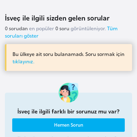
s
a
İsveç ile ilgili sizden gelen sorular
u
0 sorudan
en popüler
0 soru
görüntüleniyor.
Tüm
G
soruları göster
i
n
Bu ülkeye ait soru bulanamadı. Soru sormak için
e
tıklayınız.
G
r
e
n
a
İsveç ile ilgili farklı bir sorunuz mu var?
d
a
Hemen Sorun