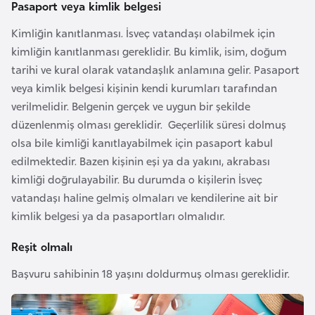
i
Pasaport veya kimlik belgesi
n
Kimliğin kanıtlanması. İsveç vatandaşı olabilmek için
kimliğin kanıtlanması gereklidir. Bu kimlik, isim, doğum
B
tarihi ve kural olarak vatandaşlık anlamına gelir. Pasaport
o
veya kimlik belgesi kişinin kendi kurumları tarafından
s
verilmelidir. Belgenin gerçek ve uygun bir şekilde
n
düzenlenmiş olması gereklidir. Geçerlilik süresi dolmuş
a
olsa bile kimliği kanıtlayabilmek için pasaport kabul
H
edilmektedir. Bazen kişinin eşi ya da yakını, akrabası
e
kimliği doğrulayabilir. Bu durumda o kişilerin İsveç
r
vatandaşı haline gelmiş olmaları ve kendilerine ait bir
s
kimlik belgesi ya da pasaportları olmalıdır.
e
Reşit olmalı
k
Başvuru sahibinin 18 yaşını doldurmuş olması gereklidir.
B
u