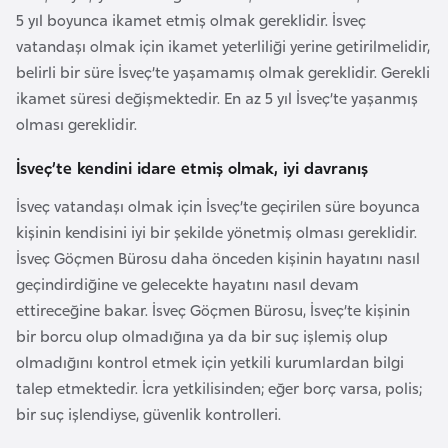
F
5 yıl boyunca ikamet etmiş olmak gereklidir. İsveç
a
vatandaşı olmak için ikamet yeterliliği yerine getirilmelidir,
s
belirli bir süre İsveç’te yaşamamış olmak gereklidir. Gerekli
o
ikamet süresi değişmektedir. En az 5 yıl İsveç’te yaşanmış
olması gereklidir.
Ç
İsveç’te kendini idare etmiş olmak, iyi davranış
a
d
İsveç vatandaşı olmak için İsveç’te geçirilen süre boyunca
kişinin kendisini iyi bir şekilde yönetmiş olması gereklidir.
İsveç Göçmen Bürosu daha önceden kişinin hayatını nasıl
Ç
geçindirdiğine ve gelecekte hayatını nasıl devam
e
ettireceğine bakar. İsveç Göçmen Bürosu, İsveç’te kişinin
k
bir borcu olup olmadığına ya da bir suç işlemiş olup
C
olmadığını kontrol etmek için yetkili kurumlardan bilgi
u
talep etmektedir. İcra yetkilisinden; eğer borç varsa, polis;
m
bir suç işlendiyse, güvenlik kontrolleri.
h
u