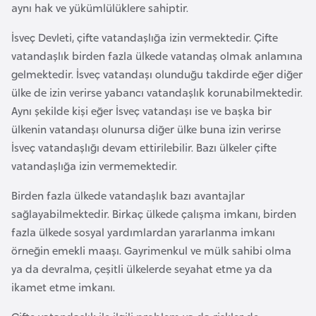
aynı hak ve yükümlülüklere sahiptir.
e
y
İsveç Devleti, çifte vatandaşlığa izin vermektedir. Çifte
n
vatandaşlık birden fazla ülkede vatandaş olmak anlamına
gelmektedir. İsveç vatandaşı olunduğu takdirde eğer diğer
B
ülke de izin verirse yabancı vatandaşlık korunabilmektedir.
a
Aynı şekilde kişi eğer İsveç vatandaşı ise ve başka bir
n
ülkenin vatandaşı olunursa diğer ülke buna izin verirse
g
İsveç vatandaşlığı devam ettirilebilir. Bazı ülkeler çifte
l
vatandaşlığa izin vermemektedir.
a
Birden fazla ülkede vatandaşlık bazı avantajlar
d
sağlayabilmektedir. Birkaç ülkede çalışma imkanı, birden
e
fazla ülkede sosyal yardımlardan yararlanma imkanı
ş
örneğin emekli maaşı. Gayrimenkul ve mülk sahibi olma
ya da devralma, çeşitli ülkelerde seyahat etme ya da
B
ikamet etme imkanı.
e
l