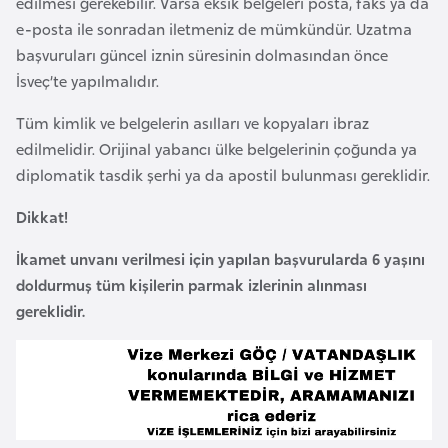
edilmesi gerekebilir. Varsa eksik belgeleri posta, faks ya da
i
e-posta ile sonradan iletmeniz de mümkündür. Uzatma
y
başvuruları güncel iznin süresinin dolmasından önce
a
İsveç’te yapılmalıdır.
Tüm kimlik ve belgelerin asılları ve kopyaları ibraz
G
edilmelidir. Orijinal yabancı ülke belgelerinin çoğunda ya
a
diplomatik tasdik şerhi ya da apostil bulunması gereklidir.
n
a
Dikkat!
İkamet unvanı verilmesi için yapılan başvurularda 6 yaşını
G
doldurmuş tüm kişilerin parmak izlerinin alınması
i
gereklidir.
n
e
B
i
s