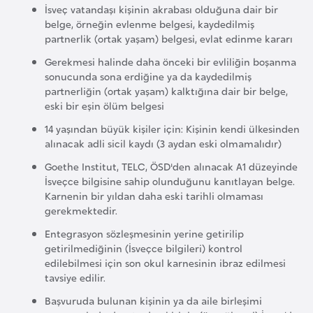
İsveç vatandaşı kişinin akrabası olduğuna dair bir
e
belge, örneğin evlenme belgesi, kaydedilmiş
n
partnerlik (ortak yaşam) belgesi, evlat edinme kararı
i
Gerekmesi halinde daha önceki bir evliliğin boşanma
s
sonucunda sona erdiğine ya da kaydedilmiş
t
partnerliğin (ortak yaşam) kalktığına dair bir belge,
eski bir eşin ölüm belgesi
a
n
14 yaşından büyük kişiler için: Kişinin kendi ülkesinden
alınacak adli sicil kaydı (3 aydan eski olmamalıdır)
E
Goethe Institut, TELC, ÖSD'den alınacak A1 düzeyinde
İsveçce bilgisine sahip olunduğunu kanıtlayan belge.
s
Karnenin bir yıldan daha eski tarihli olmaması
t
gerekmektedir.
o
Entegrasyon sözleşmesinin yerine getirilip
n
getirilmediğinin (İsveçce bilgileri) kontrol
y
edilebilmesi için son okul karnesinin ibraz edilmesi
a
tavsiye edilir.
Başvuruda bulunan kişinin ya da aile birleşimi