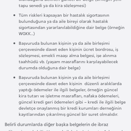
F
tapu senedi ya da kira sözleşmesi)
r
Tüm riskleri kapsayan bir hastalık sigortasının
a
bulunduğuna ya da aile bireyi olarak hastalık
n
sigortasından yararlanılabildiğine dair belge (örneğin
WGKK...)
s
a
Başvuruda bulunan kişinin ya da aile birleşimi
çerçevesinde davet eden kişinin ücret bordrosu, iş
sözleşmesi, emekli maaşı alma belgesi, işe alınma
G
taahhüdü vb. (yaşam masraflarını karşılayabilecek
a
durumda olduğuna dair belge)
b
Başvuruda bulunan kişinin ya da aile birleşimi
o
çerçevesinde davet eden kişinin düzenli aralıklarda
n
yaptığı ödemeler ile ilgili belgeler, örneğin güncel
kira tutarı ve işletme masrafları, nafaka ödemeleri,
güncel kredi geri ödemeleri gibi – kredi ile ilgili belge
G
devletçe onaylanmış bir kredi kurumları derneğinin
kayıtlarından çıkarılmış güncel bir suret olmalıdır.
a
m
Belirli durumlarda diğer başka belgelerin de ibraz
b