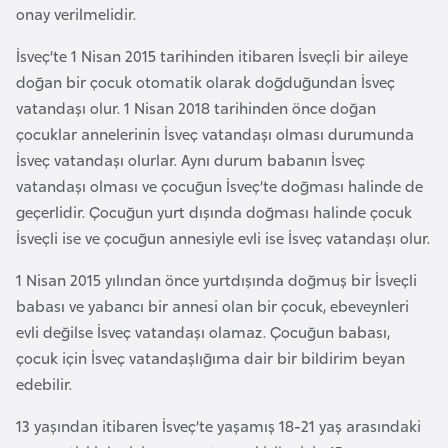
i
onay verilmelidir.
b
İsveç’te 1 Nisan 2015 tarihinden itibaren İsveçli bir aileye
u
doğan bir çocuk otomatik olarak doğduğundan İsveç
t
vatandaşı olur. 1 Nisan 2018 tarihinden önce doğan
i
çocuklar annelerinin İsveç vatandaşı olması durumunda
İsveç vatandaşı olurlar. Aynı durum babanın İsveç
Ç
vatandaşı olması ve çocuğun İsveç’te doğması halinde de
i
geçerlidir. Çocuğun yurt dışında doğması halinde çocuk
n
İsveçli ise ve çocuğun annesiyle evli ise İsveç vatandaşı olur.
D
1 Nisan 2015 yılından önce yurtdışında doğmuş bir İsveçli
a
babası ve yabancı bir annesi olan bir çocuk, ebeveynleri
n
evli değilse İsveç vatandaşı olamaz. Çocuğun babası,
i
çocuk için İsveç vatandaşlığıma dair bir bildirim beyan
m
edebilir.
a
13 yaşından itibaren İsveç’te yaşamış 18-21 yaş arasındaki
r