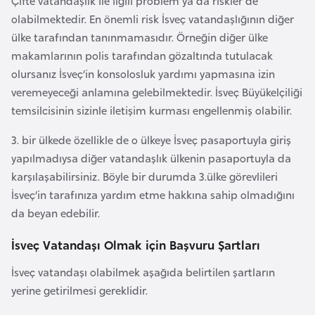
Çifte vatandaşlık ile ilgili problem ya da riskler de
a
olabilmektedir. En önemli risk İsveç vatandaşlığının diğer
r
ülke tarafından tanınmamasıdır. Örneğin diğer ülke
u
makamlarının polis tarafından gözaltında tutulacak
s
olursanız İsveç’in konsolosluk yardımı yapmasına izin
veremeyeceği anlamına gelebilmektedir. İsveç Büyükelçiliği
temsilcisinin sizinle iletişim kurması engellenmiş olabilir.
B
e
3. bir ülkede özellikle de o ülkeye İsveç pasaportuyla giriş
l
yapılmadıysa diğer vatandaşlık ülkenin pasaportuyla da
ç
karşılaşabilirsiniz. Böyle bir durumda 3.ülke görevlileri
i
İsveç’in tarafınıza yardım etme hakkına sahip olmadığını
k
da beyan edebilir.
a
İsveç Vatandaşı Olmak için Başvuru Şartları
B
İsveç vatandaşı olabilmek aşağıda belirtilen şartların
e
yerine getirilmesi gereklidir.
n