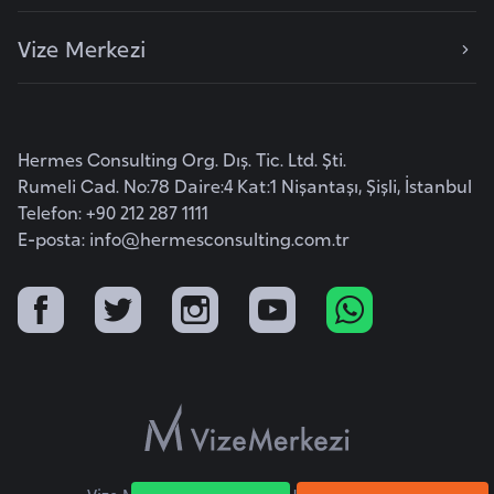
d
Vize Merkezi
a
n
G
Hermes Consulting Org. Dış. Tic. Ltd. Şti.
u
Rumeli Cad. No:78 Daire:4 Kat:1 Nişantaşı, Şişli, İstanbul
y
Telefon: +90 212 287 1111
a
E-posta:
info@hermesconsulting.com.tr
n
a
H
i
n
d
i