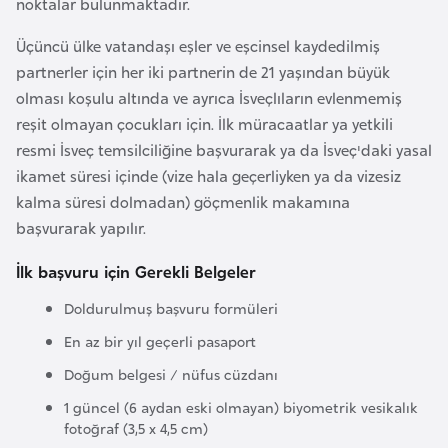
noktalar bulunmaktadır.
o
Üçüncü ülke vatandaşı eşler ve eşcinsel kaydedilmiş
partnerler için her iki partnerin de 21 yaşından büyük
B
olması koşulu altında ve ayrıca İsveçlıların evlenmemiş
u
reşit olmayan çocukları için. İlk müracaatlar ya yetkili
l
resmi İsveç temsilciliğine başvurarak ya da İsveç'daki yasal
g
ikamet süresi içinde (vize hala geçerliyken ya da vizesiz
a
kalma süresi dolmadan) göçmenlik makamına
r
başvurarak yapılır.
i
s
İlk başvuru için Gerekli Belgeler
t
a
Doldurulmuş başvuru formüleri
n
En az bir yıl geçerli pasaport
Doğum belgesi / nüfus cüzdanı
E
1 güncel (6 aydan eski olmayan) biyometrik vesikalık
r
fotoğraf (3,5 x 4,5 cm)
m