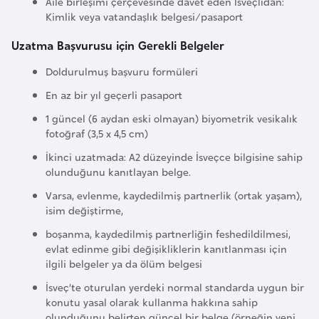
Aile birleşimi çerçevesinde davet eden İsveçlıdan:
a
Kimlik veya vatandaşlık belgesi/pasaport
h
i
Uzatma Başvurusu için Gerekli Belgeler
l
Doldurulmuş başvuru formüleri
i
En az bir yıl geçerli pasaport
1 güncel (6 aydan eski olmayan) biyometrik vesikalık
F
fotoğraf (3,5 x 4,5 cm)
i
n
İkinci uzatmada: A2 düzeyinde İsveçce bilgisine sahip
olunduğunu kanıtlayan belge.
l
a
Varsa, evlenme, kaydedilmiş partnerlik (ortak yaşam),
isim değiştirme,
n
d
boşanma, kaydedilmiş partnerliğin feshedildilmesi,
evlat edinme gibi değişikliklerin kanıtlanması için
i
ilgili belgeler ya da ölüm belgesi
y
a
İsveç’te oturulan yerdeki normal standarda uygun bir
konutu yasal olarak kullanma hakkına sahip
olunduğunu belirten güncel bir belge (örneğin yeni