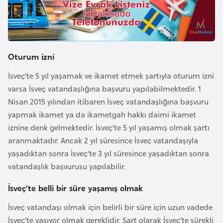
l
g
a
r
Oturum izni
i
s
İsveç’te 5 yıl yaşamak ve ikamet etmek şartıyla oturum izni
t
varsa İsveç vatandaşlığına başvuru yapılabilmektedir. 1
a
Nisan 2015 yılından itibaren İsveç vatandaşlığına başvuru
n
yapmak ikamet ya da ikametgah hakkı daimi ikamet
iznine denk gelmektedir. İsveç’te 5 yıl yaşamış olmak şartı
B
aranmaktadır. Ancak 2 yıl süresince İsveç vatandaşıyla
u
yaşadıktan sonra İsveç’te 3 yıl süresince yaşadıktan sonra
r
vatandaşlık başvurusu yapılabilir.
k
İsveç’te belli bir süre yaşamış olmak
i
n
İsveç vatandaşı olmak için belirli bir süre için uzun vadede
a
İsveç’te yaşıyor olmak gereklidir. Şart olarak İsveç’te sürekli