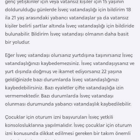
genç yetişkinler için veya vatansız kişiler için 15 yaşının
k
doldurulduğu günlerde İsveç vatandaşlığı için bildirim 18
a
ila 21 yaş arasındaki yabancı vatandaşlar ya da vatansız
kişiler belirli şartlar altında İsveç vatandaşlığı için bildiride
D
bulunabilir. Bildirim İsveç vatandaşı olmanın daha basit
e
bir yoludur.
m
Eğer İsveç vatandaşı olursanız yurtdışına taşınırsanız İsveç
o
vatandaşlığınızı kaybedemezsiniz. İsveç vatandaşıysanız ve
k
yurt dışında doğmuş ve ikamet ediyorsanız 22 yaşına
r
geldiğinizde bazı durumlarda İsveç vatandaşlığınızı
a
kaybedebilirsiniz. Bazı eyaletler çifte vatandaşlığa izin
t
vermemektedir. Bazı durumlarda İsveç vatandaşı
i
olunması durumunda yabancı vatandaşlık kaybedilebilir.
k
K
Çocuklar için oturum izni başvuruları İsveç yetkili
o
konsolosluklarına yapılmalıdır. İsveç çocuklar için oturum
n
izni konusunda dikkat edilmesi gereken bir takım önemli
g