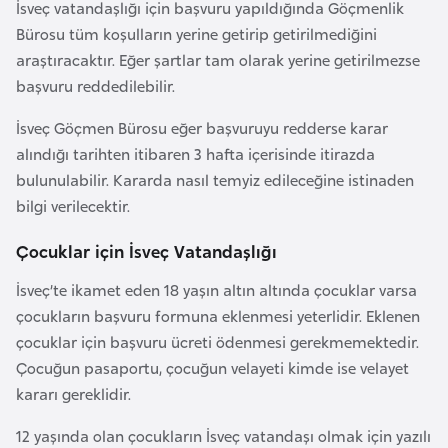
İsveç vatandaşlığı için başvuru yapıldığında Göçmenlik
r
Bürosu tüm koşulların yerine getirip getirilmediğini
i
araştıracaktır. Eğer şartlar tam olarak yerine getirilmezse
y
başvuru reddedilebilir.
e
t
İsveç Göçmen Bürosu eğer başvuruyu redderse karar
i
alındığı tarihten itibaren 3 hafta içerisinde itirazda
bulunulabilir. Kararda nasıl temyiz edileceğine istinaden
bilgi verilecektir.
C
e
Çocuklar için İsveç Vatandaşlığı
z
İsveç’te ikamet eden 18 yaşın altın altında çocuklar varsa
a
çocukların başvuru formuna eklenmesi yeterlidir. Eklenen
y
çocuklar için başvuru ücreti ödenmesi gerekmemektedir.
i
Çocuğun pasaportu, çocuğun velayeti kimde ise velayet
r
kararı gereklidir.
C
12 yaşında olan çocukların İsveç vatandaşı olmak için yazılı