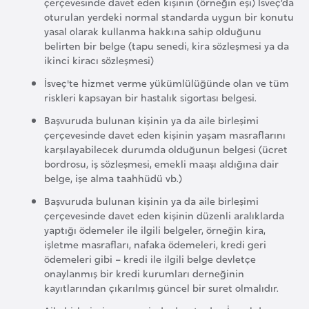
çerçevesinde davet eden kişinin (örneğin eşi) İsveç’da
E
oturulan yerdeki normal standarda uygun bir konutu
t
yasal olarak kullanma hakkına sahip olduğunu
i
belirten bir belge (tapu senedi, kira sözleşmesi ya da
y
ikinci kiracı sözleşmesi)
o
İsveç'te hizmet verme yükümlülüğünde olan ve tüm
p
riskleri kapsayan bir hastalık sigortası belgesi.
y
Başvuruda bulunan kişinin ya da aile birleşimi
a
çerçevesinde davet eden kişinin yaşam masraflarını
karşılayabilecek durumda olduğunun belgesi (ücret
bordrosu, iş sözleşmesi, emekli maaşı aldığına dair
F
belge, işe alma taahhüdü vb.)
i
Başvuruda bulunan kişinin ya da aile birleşimi
l
çerçevesinde davet eden kişinin düzenli aralıklarda
d
yaptığı ödemeler ile ilgili belgeler, örneğin kira,
i
işletme masrafları, nafaka ödemeleri, kredi geri
ş
ödemeleri gibi – kredi ile ilgili belge devletçe
onaylanmış bir kredi kurumları derneğinin
i
kayıtlarından çıkarılmış güncel bir suret olmalıdır.
S