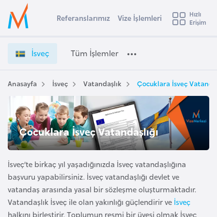
u
Hızlı
s
Referanslarımız
Vize İşlemleri
Başvuru yapmak istediğiniz ülkeyi seçin
Erişim
İ
İ
Üye
t
Ülke Seçimi
s
Girişi
r
v
l
İsveç
Tüm İşlemler
a
e
l
e
ç
y
V
Anasayfa
İsveç
Vatandaşlık
Çocuklara İsveç Vatandaş
t
a
i
z
i
e
A
İ
ş
Çocuklara İsveç Vatandaşlığı
v
ş
u
i
l
s
e
İsveç’te birkaç yıl yaşadığınızda İsveç vatandaşlığına
m
t
m
başvuru yapabilirsiniz. İsveç vatandaşlığı devlet ve
u
l
vatandaş arasında yasal bir sözleşme oluşturmaktadır.
r
e
Vatandaşlık İsveç ile olan yakınlığı güçlendirir ve
İsveç
y
r
halkını birleştirir. Toplumun resmi bir üyesi olmak İsveç