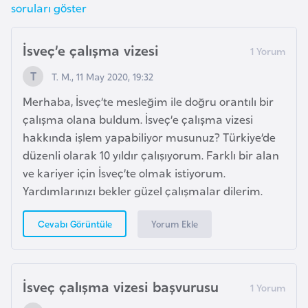
soruları göster
l
g
a
İsveç’e çalışma vizesi
r
T. M., 11 May 2020, 19:32
i
s
Merhaba, İsveç’te mesleğim ile doğru orantılı bir
t
çalışma olana buldum. İsveç’e çalışma vizesi
a
hakkında işlem yapabiliyor musunuz? Türkiye’de
n
düzenli olarak 10 yıldır çalışıyorum. Farklı bir alan
ve kariyer için İsveç’te olmak istiyorum.
Yardımlarınızı bekler güzel çalışmalar dilerim.
B
u
Yorum Ekle
Cevabı Görüntüle
r
k
i
n
İsveç çalışma vizesi başvurusu
a