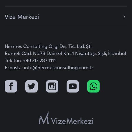
i
b
Vize Merkezi
u
t
i
Hermes Consulting Org. Dış. Tic. Ltd. Şti.
Ç
Rumeli Cad. No:78 Daire:4 Kat:1 Nişantaşı, Şişli, İstanbul
i
Telefon: +90 212 287 1111
n
E-posta:
info@hermesconsulting.com.tr
D
a
n
i
m
a
r