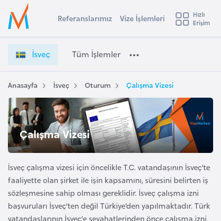
u
Hızlı
s
Referanslarımız
Vize İşlemleri
Başvuru yapmak istediğiniz ülkeyi seçin
Erişim
İ
İ
Üye
t
Ülke Seçimi
s
Girişi
r
v
l
İsveç
Tüm İşlemler
a
e
l
e
ç
y
V
Anasayfa
İsveç
Oturum
Çalışma Vizesi
t
a
i
z
i
e
A
İ
ş
Çalışma Vizesi
v
ş
u
i
l
s
e
İsveç çalışma vizesi için öncelikle T.C. vatandaşının İsveç’te
m
t
m
faaliyette olan şirket ile işin kapsamını, süresini belirten iş
u
l
sözleşmesine sahip olması gereklidir. İsveç çalışma izni
r
e
başvuruları İsveç’ten değil Türkiye’den yapılmaktadır. Türk
y
r
vatandaşlarının İsveç’e seyahatlerinden önce çalışma izni