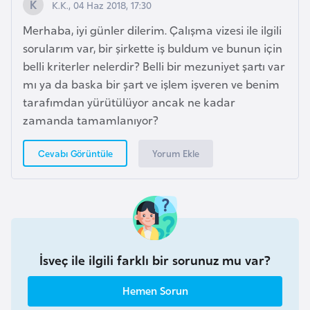
K.K., 04 Haz 2018, 17:30
F
a
Merhaba, iyi günler dilerim. Çalışma vizesi ile ilgili
s
sorularım var, bir şirkette iş buldum ve bunun için
o
belli kriterler nelerdir? Belli bir mezuniyet şartı var
mı ya da baska bir șart ve işlem işveren ve benim
tarafımdan yürütülüyor ancak ne kadar
Ç
zamanda tamamlanıyor?
a
d
Yorum Ekle
Cevabı Görüntüle
Ç
e
k
C
u
İsveç ile ilgili farklı bir sorunuz mu var?
m
h
Hemen Sorun
u