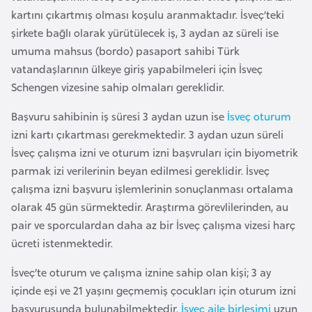
a
i
kartını çıkartmış olması koşulu aranmaktadır. İsveç’teki
şirkete bağlı olarak yürütülecek iş, 3 aydan az süreli ise
A
umuma mahsus (bordo) pasaport sahibi Türk
z
vatandaşlarının ülkeye giriş yapabilmeleri için İsveç
e
Schengen vizesine sahip olmaları gereklidir.
r
Başvuru sahibinin iş süresi 3 aydan uzun ise
İsveç oturum
b
izni kartı çıkartması gerekmektedir. 3 aydan uzun süreli
a
İsveç çalışma izni ve oturum izni başvruları için biyometrik
y
parmak izi verilerinin beyan edilmesi gereklidir. İsveç
c
çalışma izni başvuru işlemlerinin sonuçlanması ortalama
a
olarak 45 gün sürmektedir. Araştırma görevlilerinden, au
n
pair ve sporculardan daha az bir İsveç çalışma vizesi harç
ücreti istenmektedir.
B
a
İsveç’te oturum ve çalışma iznine sahip olan kişi; 3 ay
h
içinde eşi ve 21 yaşını geçmemiş çocukları için oturum izni
r
başvurusunda bulunabilmektedir.
İsveç aile birleşimi
uzun