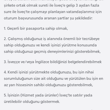
şirkete ortak olmak sureti ile İsveç’e gelip 3 aydan fazla
a
sure ile İsveç’te çalışmayı planlayan vatandaşlarımız için
r
oturum başvurusunda aranan şartlar şu şekildedir:
u
s
1. Geçerli bir pasaporta sahip olmak,
2. Çalışmış olduğunuz iş alanında önemli bir tecrübeye
B
sahip olduğunuzu ve kendi işinizi yürütme konusunda
e
sahip olduğunuz geçmiş deneyimlerinizi gösterebilmek,
l
ç
3. İsveççe ve/veya İngilizce bildiğinizi belgelendirebilmek
i
k
4. Kendi işinizi yürütmekte olduğunuzu, bu işin nihai
a
sorumluluğunun size ait olduğunu ve yürütülen bu işin en
az yarı hissesinin sahibi olduğunuzu gösterebilmek,
B
5. İşinizin (Hizmet yada ürünler) İsveç’te satılır yada
e
üretilebilir olduğunu göstermek.
n