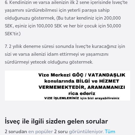
i
6. Kendinizin ve varsa ailenizin ilk 2 sene içerisinde İsveç’te
n
yaşamını sürdürebilmesi için yeterli paraya sahip
olduğunuzu göstermek, (Bu tutar kendiniz için 200,000
SEK, eşiniz için 100,000 SEK ve her bir çocuk için 50,000
B
SEK’tir.)
o
s
7. 2 yıllık deneme süresi sonunda İsveç’te kuracağınız işin
n
sizi ve varsa ailenizi idam ettirmeyi ve yaşamızını
a
sürdürmeyi yetecek olduğunu göstermek.
H
e
r
s
e
k
İsveç ile ilgili sizden gelen sorular
B
2 sorudan
en popüler
2 soru
görüntüleniyor.
Tüm
u