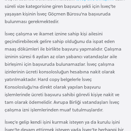
e
süreli vize kategorisine giren başvuru şekli için İsveç’te
y
yaşayan kişinin İsveç Göçmen Bürosu’na başvuruda
n
bulunması gerekmektedir.
İsveç çalışma ve ikamet iznine sahip kişi ailesini
B
geçindirebilecek gelire sahip olduğunu da ispat eden
a
maaş dökümleri ile birlikte başvuru yapmalıdır. Çalışma
n
izninin süresi 6 aydan az olan yabancı vatandaşlar aile
g
birleşimi için başvuruda bulunamazlar. İsveç çalışma
l
izinlerinin ücreti konsolosluğun hesabına nakit olarak
a
yatırılmaktadır. Hard copy belgelerle İsveç
d
Konsolosluğu’na direkt olarak yapılan başvuru
e
işlemlerinde ücreti başvuru sahibi görevli kişiye nakit ve
ş
tam olarak ödemelidir. Avrupa Birliği vatandaşları İsveç
çalışma izni işlemlerinden muaf tutulmuşlardır.
B
İsveç’e gelip kendi işini kurmak isteyen ya da kurulu işini
e
İsveç’te devam ettirmek isteyen yada İsveç’te herhangi bir
l