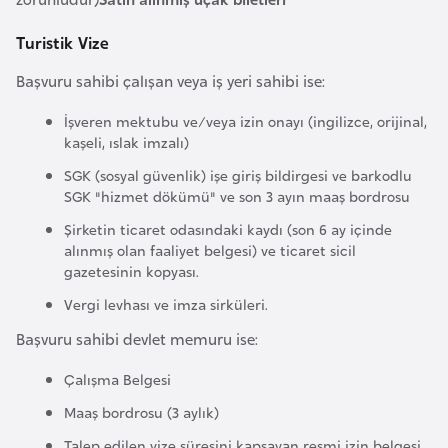
a
Turistik Vize
r
u
Başvuru sahibi çalışan veya iş yeri sahibi ise:
s
İşveren mektubu ve/veya izin onayı (ingilizce, orijinal,
kaşeli, ıslak imzalı)
B
SGK (sosyal güvenlik) işe giriş bildirgesi ve barkodlu
e
SGK "hizmet dökümü" ve son 3 ayın maaş bordrosu
l
Şirketin ticaret odasındaki kaydı (son 6 ay içinde
ç
alınmış olan faaliyet belgesi) ve ticaret sicil
i
gazetesinin kopyası.
k
Vergi levhası ve imza sirküleri.
a
Başvuru sahibi devlet memuru ise:
B
Çalışma Belgesi
e
Maaş bordrosu (3 aylık)
n
Talep edilen vize süresini kapsayan resmi izin belgesi