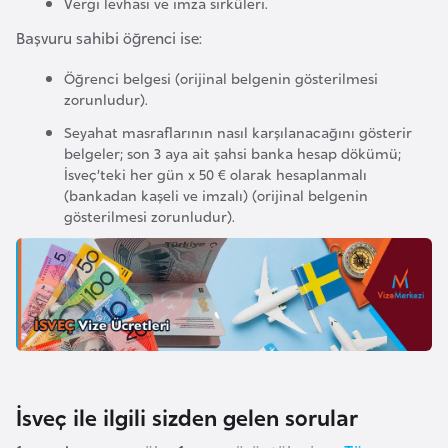
E
Vergi levhası ve imza sirküleri.
t
Başvuru sahibi öğrenci ise:
i
Öğrenci belgesi (orijinal belgenin gösterilmesi
y
zorunludur).
o
Seyahat masraflarının nasıl karşılanacağını gösterir
p
belgeler; son 3 aya ait şahsi banka hesap dökümü;
y
İsveç’teki her gün x 50 € olarak hesaplanmalı
a
(bankadan kaşeli ve imzalı) (orijinal belgenin
gösterilmesi zorunludur).
F
i
l
d
i
ş
i
İsveç ile ilgili sizden gelen sorular
S