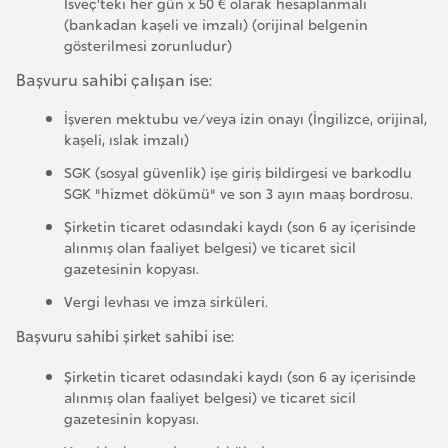
İsveç’teki her gün x 50 € olarak hesaplanmalı
e
(bankadan kaşeli ve imzalı) (orijinal belgenin
gösterilmesi zorunludur)
n
i
Başvuru sahibi çalışan ise:
s
İşveren mektubu ve/veya izin onayı (İngilizce, orijinal,
t
kaşeli, ıslak imzalı)
a
SGK (sosyal güvenlik) işe giriş bildirgesi ve barkodlu
n
SGK "hizmet dökümü" ve son 3 ayın maaş bordrosu.
Şirketin ticaret odasındaki kaydı (son 6 ay içerisinde
E
alınmış olan faaliyet belgesi) ve ticaret sicil
s
gazetesinin kopyası.
t
Vergi levhası ve imza sirküleri.
o
Başvuru sahibi şirket sahibi ise:
n
y
Şirketin ticaret odasındaki kaydı (son 6 ay içerisinde
a
alınmış olan faaliyet belgesi) ve ticaret sicil
gazetesinin kopyası.