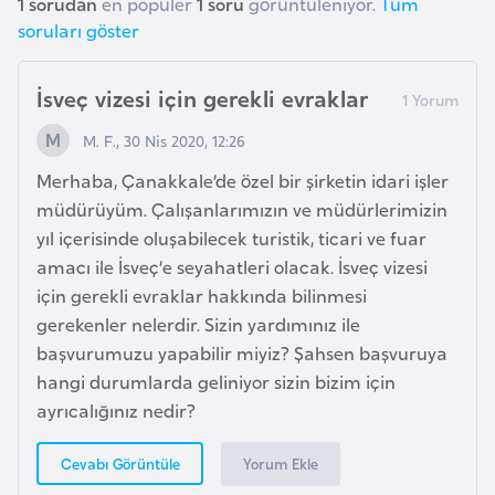
1 sorudan
en popüler
1 soru
görüntüleniyor.
Tüm
a
soruları göster
h
i
l
İsveç vizesi için gerekli evraklar
i
M. F., 30 Nis 2020, 12:26
Merhaba, Çanakkale’de özel bir şirketin idari işler
F
müdürüyüm. Çalışanlarımızın ve müdürlerimizin
i
yıl içerisinde oluşabilecek turistik, ticari ve fuar
n
amacı ile İsveç’e seyahatleri olacak. İsveç vizesi
l
için gerekli evraklar hakkında bilinmesi
a
gerekenler nelerdir. Sizin yardımınız ile
n
başvurumuzu yapabilir miyiz? Şahsen başvuruya
d
hangi durumlarda geliniyor sizin bizim için
i
ayrıcalığınız nedir?
y
a
Yorum Ekle
Cevabı Görüntüle