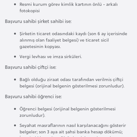
o
Resmi kurum görev kimlik kartının önlü - arkalı
fotokopisi
Başvuru sahibi şirket sahibi ise:
B
u
Şirketin ticaret odasındaki kaydı (son 6 ay içerisinde
l
alınmış olan faaliyet belgesi) ve ticaret sicil
g
gazetesinin kopyası.
a
Vergi levhası ve imza sirküleri.
r
Başvuru sahibi çiftçi ise:
i
s
Bağlı olduğu ziraat odası tarafından verilmis çiftçi
t
belgesi (orijinal belgenin gösterilmesi zorunludur).
a
Başvuru sahibi öğrenci ise:
n
Öğrenci belgesi (orijinal belgenin gösterilmesi
zorunludur).
E
Seyahat masraflarının nasıl karşılanacağını gösterir
r
belgeler; son 3 aya ait şahsi banka hesap dökümü;
m