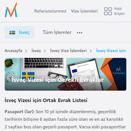
u
Hızlı
s
Referanslarımız
Vize İşlemleri
Başvuru yapmak istediğiniz ülkeyi seçin
Erişim
İ
İ
Üye
t
Ülke Seçimi
s
Girişi
r
v
l
İsveç
Tüm İşlemler
a
e
l
e
ç
y
V
Anasayfa
İsveç
İsveç Vize İşlemleri
İsveç Vizesi için 
t
a
i
z
i
e
A
İ
ş
İsveç Vizesi için Gerekli Evraklar
v
ş
u
i
l
s
e
İsveç Vizesi için Ortak Evrak Listesi
m
t
m
u
Pasaport (lar):
Son 10 yıl içinde düzenlenmiş, geçerlilik
l
r
tarihinin bitişine 6 aydan fazla süre olan ve en az karşılıklı
e
y
r
2 sayfası boş olan geçerli pasaport. Varsa eski pasaportlar