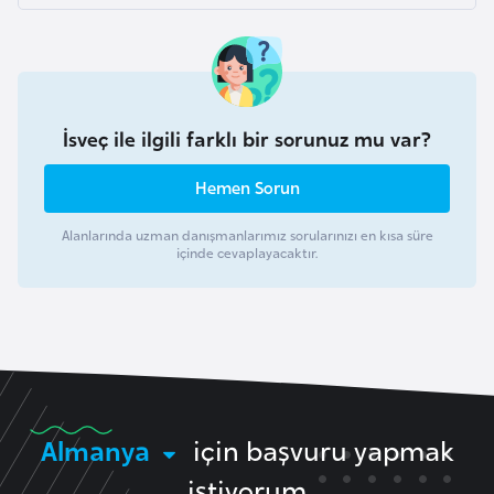
F
r
a
n
s
İsveç ile ilgili farklı bir sorunuz mu var?
a
Hemen Sorun
G
Alanlarında uzman danışmanlarımız sorularınızı en kısa süre
a
içinde cevaplayacaktır.
b
o
n
G
a
Almanya
için başvuru yapmak
m
istiyorum
b