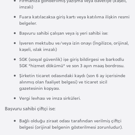
Firmanıza gönderilmiş yazışma veya davetiye (kaşeli,
l
imzalı)
g
Fuara katılacaksa giriş kartı veya katılıma ilişkin resmi
a
belgeler.
r
Başvuru sahibi çalışan veya iş yeri sahibi ise:
i
İşveren mektubu ve/veya izin onayı (İngilizce, orijinal,
s
kaşeli, ıslak imzalı)
t
a
SGK (sosyal güvenlik) işe giriş bildirgesi ve barkodlu
SGK "hizmet dökümü" ve son 3 ayın maaş bordrosu.
n
Şirketin ticaret odasındaki kaydı (son 6 ay içerisinde
alınmış olan faaliyet belgesi) ve ticaret sicil
B
gazetesinin kopyası.
u
Vergi levhası ve imza sirküleri.
r
k
Başvuru sahibi çiftçi ise:
i
Bağlı olduğu ziraat odası tarafından verilmiş çiftçi
n
belgesi (orijinal belgenin gösterilmesi zorunludur).
a