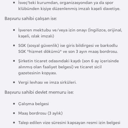
İsveç’teki kurumdan, organizasyondan ya da spor
k
klübünden kişiye düzenlenmiş imzalı kaşeli davetiye.
a
Başvuru sahibi çalışan ise:
D
İşveren mektubu ve/veya izin onayı (İngilizce, orijinal,
e
kaşeli, ıslak imzalı)
m
SGK (sosyal güvenlik) ise giris bildirgesi ve barkodlu
o
SGK "hizmet dökümü" ve son 3 ayın maaş bordrosu.
k
Şirketin ticaret odasındaki kaydı (son 6 ay içerisinde
r
alınmış olan faaliyet belgesi) ve ticaret sicil
a
gazetesinin kopyası.
t
Vergi levhası ve imza sirküleri.
i
Başvuru sahibi devlet memuru ise:
k
K
Çalışma belgesi
o
Maaş bordrosu (3 aylık)
n
Talep edilen vize süresini kapsayan resmi izin belgesi
g