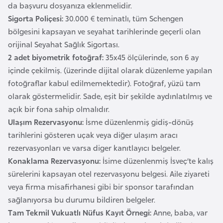
a
i
da başvuru dosyanıza eklenmelidir.
Sigorta Poliçesi:
30.000 € teminatlı, tüm Schengen
bölgesini kapsayan ve seyahat tarihlerinde geçerli olan
A
orijinal Seyahat Sağlık Sigortası.
z
2 adet biyometrik fotoğraf:
35x45 ölçülerinde, son 6 ay
e
içinde çekilmiş. (üzerinde dijital olarak düzenleme yapılan
r
fotoğraflar kabul edilmemektedir). Fotoğraf, yüzü tam
b
olarak göstermelidir. Sade, eşit bir şekilde aydınlatılmış ve
a
açık bir fona sahip olmalıdır.
y
Ulaşım Rezervasyonu:
İsme düzenlenmiş gidiş-dönüş
c
tarihlerini gösteren uçak veya diğer ulaşım aracı
a
rezervasyonları ve varsa diger kanıtlayıcı belgeler.
n
Konaklama Rezervasyonu:
İsime düzenlenmiş İsveç’te kalış
sürelerini kapsayan otel rezervasyonu belgesi. Aile ziyareti
B
veya firma misafirhanesi gibi bir sponsor tarafından
a
sağlanıyorsa bu durumu bildiren belgeler.
h
Tam Tekmil Vukuatlı Nüfus Kayıt Örnegi:
Anne, baba, var
r