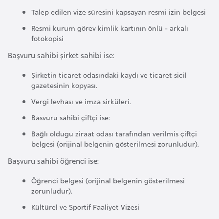
i
Talep edilen vize süresini kapsayan resmi izin belgesi
b
u
Resmi kurum görev kimlik kartının önlü - arkalı
fotokopisi
t
i
Başvuru sahibi şirket sahibi ise:
Şirketin ticaret odasındaki kaydı ve ticaret sicil
Ç
gazetesinin kopyası.
i
Vergi levhası ve imza sirküleri.
n
Basvuru sahibi çiftçi ise:
Bağlı oldugu ziraat odası tarafından verilmis çiftçi
D
belgesi (orijinal belgenin gösterilmesi zorunludur).
a
Başvuru sahibi öğrenci ise:
n
i
Öğrenci belgesi (orijinal belgenin gösterilmesi
m
zorunludur).
a
Kültürel ve Sportif Faaliyet Vizesi
r