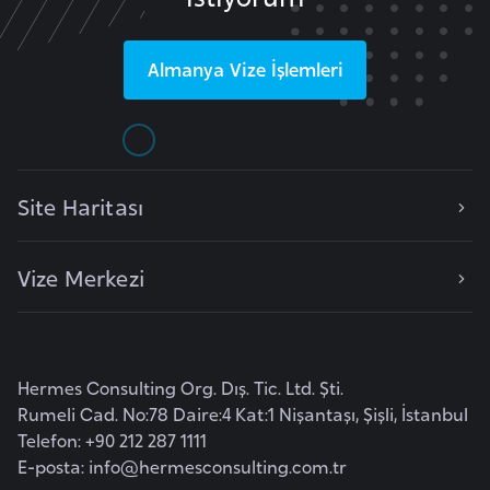
i
y
Almanya
Vize İşlemleri
a
G
a
n
Site Haritası
a
Vize Merkezi
G
i
n
e
Hermes Consulting Org. Dış. Tic. Ltd. Şti.
B
Rumeli Cad. No:78 Daire:4 Kat:1 Nişantaşı, Şişli, İstanbul
i
Telefon: +90 212 287 1111
s
E-posta:
info@hermesconsulting.com.tr