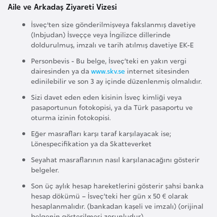
Aile ve Arkadaş Ziyareti Vizesi
F
a
İsveç'ten size gönderilmişveya fakslanmış davetiye
s
(Inbjudan) İsveççe veya İngilizce dillerinde
o
doldurulmuş, imzalı ve tarih atılmış davetiye EK-E
Personbevis - Bu belge, İsveç’teki en yakın vergi
dairesinden ya da
www.skv.se
internet sitesinden
Ç
edinilebilir ve son 3 ay içinde düzenlenmiş olmalıdır.
a
Sizi davet eden eden kisinin İsveç kimliği veya
d
pasaportunun fotokopisi, ya da Türk pasaportu ve
oturma izinin fotokopisi.
Ç
Eğer masrafları karşı taraf karşılayacak ise;
e
Lönespecifikation ya da Skatteverket
k
Seyahat masraflarının nasıl karşılanacağını gösterir
C
belgeler.
u
Son üç aylık hesap hareketlerini gösterir şahsi banka
m
hesap dökümü – İsveç’teki her gün x 50 € olarak
h
hesaplanmalıdır. (bankadan kaşeli ve imzalı) (orijinal
u
belgenin gösterilmesi zorunludur)