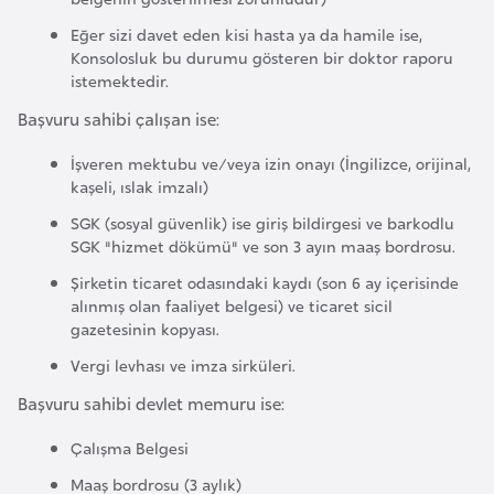
r
Eğer sizi davet eden kisi hasta ya da hamile ise,
i
Konsolosluk bu durumu gösteren bir doktor raporu
istemektedir.
y
e
Başvuru sahibi çalışan ise:
t
İşveren mektubu ve/veya izin onayı (İngilizce, orijinal,
i
kaşeli, ıslak imzalı)
SGK (sosyal güvenlik) ise giriş bildirgesi ve barkodlu
C
SGK "hizmet dökümü" ve son 3 ayın maaş bordrosu.
e
Şirketin ticaret odasındaki kaydı (son 6 ay içerisinde
z
alınmış olan faaliyet belgesi) ve ticaret sicil
a
gazetesinin kopyası.
y
Vergi levhası ve imza sirküleri.
i
Başvuru sahibi devlet memuru ise:
r
Çalışma Belgesi
C
Maaş bordrosu (3 aylık)