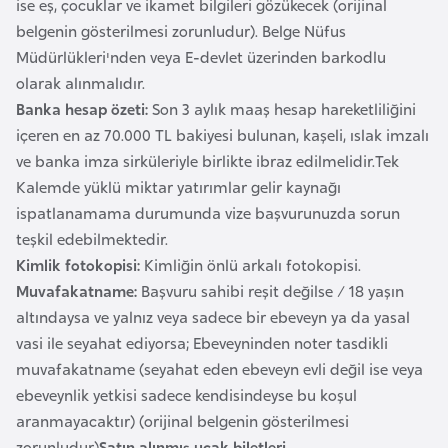
ise eş, çocuklar ve ikamet bilgileri gözükecek (orijinal
e
belgenin gösterilmesi zorunludur). Belge Nüfus
y
Müdürlükleri'nden veya E-devlet üzerinden barkodlu
n
olarak alınmalıdır.
Banka hesap özeti:
Son 3 aylık maaş hesap hareketliliğini
B
içeren en az 70.000 TL bakiyesi bulunan, kaşeli, ıslak imzalı
a
ve banka imza sirküleriyle birlikte ibraz edilmelidir.Tek
n
Kalemde yüklü miktar yatırımlar gelir kaynağı
g
ispatlanamama durumunda vize başvurunuzda sorun
l
teşkil edebilmektedir.
a
Kimlik fotokopisi:
Kimliğin önlü arkalı fotokopisi.
d
Muvafakatname:
Başvuru sahibi reşit değilse / 18 yaşın
e
altındaysa ve yalnız veya sadece bir ebeveyn ya da yasal
ş
vasi ile seyahat ediyorsa; Ebeveyninden noter tasdikli
muvafakatname (seyahat eden ebeveyn evli değil ise veya
B
ebeveynlik yetkisi sadece kendisindeyse bu koşul
e
aranmayacaktır) (orijinal belgenin gösterilmesi
l
zorunludur)
Satın alınmış uçak biletleri