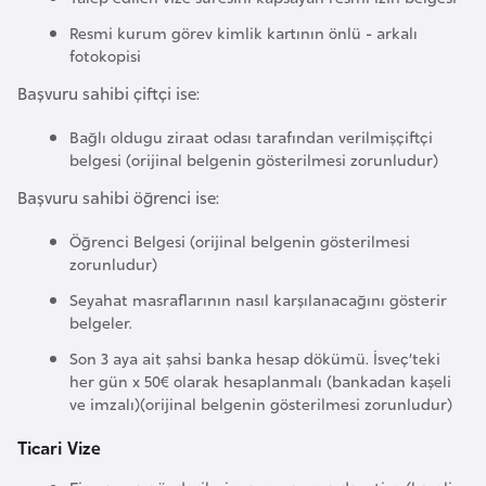
i
Resmi kurum görev kimlik kartının önlü - arkalı
n
fotokopisi
Başvuru sahibi çiftçi ise:
B
o
Bağlı oldugu ziraat odası tarafından verilmişçiftçi
s
belgesi (orijinal belgenin gösterilmesi zorunludur)
n
Başvuru sahibi öğrenci ise:
a
H
Öğrenci Belgesi (orijinal belgenin gösterilmesi
zorunludur)
e
r
Seyahat masraflarının nasıl karşılanacağını gösterir
belgeler.
s
e
Son 3 aya ait şahsi banka hesap dökümü. İsveç’teki
k
her gün x 50€ olarak hesaplanmalı (bankadan kaşeli
ve imzalı)(orijinal belgenin gösterilmesi zorunludur)
B
Ticari Vize
u