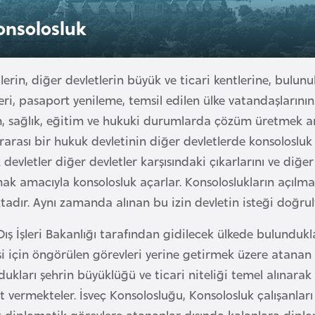
onsolosluk
lerin, diğer devletlerin büyük ve ticari kentlerine, bulun
eri, pasaport yenileme, temsil edilen ülke vatandaşlarının
m, sağlık, eğitim ve hukuki durumlarda çözüm üretmek am
rarası bir hukuk devletinin diğer devletlerde konsoloslu
devletler diğer devletler karşısındaki çıkarlarını ve diğe
ak amacıyla konsolosluk açarlar. Konsoloslukların açılma
adır. Aynı zamanda alınan bu izin devletin isteği doğrult
ış İşleri Bakanlığı tarafından gidilecek ülkede bulundukl
i için öngörülen görevleri yerine getirmek üzere atanan 
ukları şehrin büyüklüğü ve ticari niteliği temel alınarak
 vermekteler. İsveç Konsolosluğu, Konsolosluk çalışanları
k diplomatik görevlere atananlar dışında kalanlara diplo