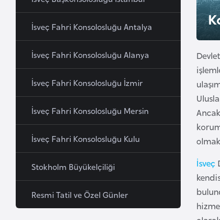
u
K
r
İsveç Fahri Konsolosluğu Antalya
y
a
İsveç Fahri Konsolosluğu Alanya
Devlet
işleml
A
İsveç Fahri Konsolosluğu İzmir
ulaşı
z
Ulusla
e
İsveç Fahri Konsolosluğu Mersin
Ancak 
r
korum
b
İsveç Fahri Konsolosluğu Kulu
a
olmakt
y
İsveç
D
c
Stokholm Büyükelçiliği
kendis
a
n
bulund
Resmi Tatil ve Özel Günler
hizmet
B
olara