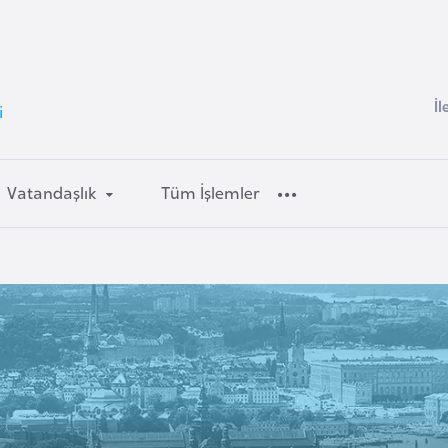
İl
i
Vatandaşlık
Tüm İşlemler