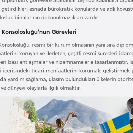
 getirdikleri esnada bürokratik konularda ve adli kovuştur
osluk binalarının dokunulmazlıkları vardır.
 Konsolosluğu’nun Görevleri
Konsolosluğu, resmi bir kurum olmasının yanı sıra diplomat
tlerini koruyan ve ilerleten, çeşitli resmi süreçleri ida
eri bazı antlaşmalar ve nizamnamelerle tasarlanmıştır. İ
i içerisindeki ticari menfaatlerini korumak, geliştirmek, 
da yardım sağlama, ulaşım bulundukları ülkelerin otorite
k ve dünyevi olaylarla ilgili olmaktır.