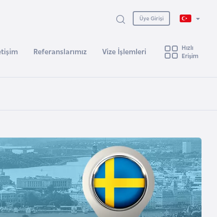
Üye Girişi
Hızlı
etişim
Referanslarımız
Vize İşlemleri
Erişim