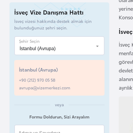
a
yerine
İsveç Vize Danışma Hattı
h
Konsol
İsveç vizesi hakkında destek almak için
r
bulunduğunuz şehri seçin.
İsveç
e
y
Şehir Seçin
İsveç 
n
menfaa
görevl
B
İstanbul (Avrupa)
devlet
a
alanın
n
+90 (212) 970 05 58
g
ayrılı
avrupa@vizemerkezi.com
l
a
veya
d
Formu Doldurun, Sizi Arayalım
e
ş