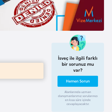
İsveç ile ilgili farklı
bir sorunuz mu
var?
Hemen Sorun
Alanlarında uzman
danışmanlarımız sorularınızı
en kısa süre içinde
cevaplayacaktır.