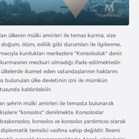
ulan ülkenin mülki amirleri ile temas kurma, vize
 doğum, ölüm, evlilik gibi durumları ile ilgilenme,
acıyla kurdukları merkezlere “Konsolosluk” denir.
k kurmasının mecburi olmadığı ifade edilmektedir.
r ülkelerde ikamet eden vatandaşlarının haklarını
sı bulunulan ülke devletinin izni ile mümkün
usunda kaldırılabilir.
arı şehrin mülki amirleri ile temasta bulunarak
kişilere “konsolos” denilmekte. Konsoloslar
 başkonsolos, konsolos ve konsolos yardımcısı olarak
 diplomatik temsilci vasfına sahip değildir. Resmi
matik ayrıcalık tanınmamaktadır. Ancak görevlerini