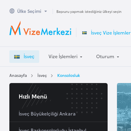
Ülke Seçimi
A
Başvuru yapmak istediğiniz ülkeyi seçin
v
u
İsveç Vize İşlemler
s
t
r
İsveç
Vize İşlemleri
Oturum
a
l
y
Anasayfa
İsveç
Konsolosluk
a
Hızlı Menü
A
v
u
İsveç Büyükelçiliği Ankara
s
t
İsveç Başkonsolosluğu İstanbul