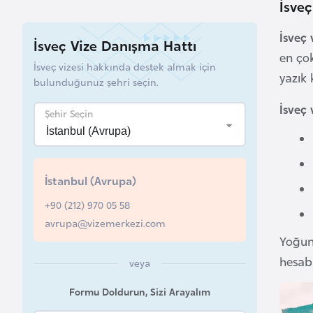
İsveç
a
h
İsveç 
İsveç Vize Danışma Hattı
r
en çok
İsveç vizesi hakkında destek almak için
e
yazık 
bulunduğunuz şehri seçin.
y
İsveç 
n
Şehir Seçin
B
a
İstanbul (Avrupa)
n
g
+90 (212) 970 05 58
l
avrupa@vizemerkezi.com
Yoğun
a
d
hesab
veya
e
Formu Doldurun, Sizi Arayalım
ş