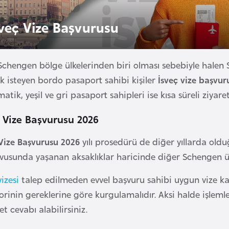
sveç Vize Başvurusu
Schengen bölge ülkelerinden biri olması sebebiyle halen 
k isteyen bordo pasaport sahibi kişiler
İsveç vize başvur
atik, yeşil ve gri pasaport sahipleri ise kısa süreli ziyare
ç Vize Başvurusu 2026
 Vize Başvurusu 2026
yılı prosedürü de diğer yıllarda old
vusunda yaşanan aksaklıklar haricinde diğer Schengen ülk
vizesi
talep edilmeden evvel başvuru sahibi uygun vize kat
rinin gereklerine göre kurgulamalıdır. Aksi halde işleml
et cevabı alabilirsiniz.