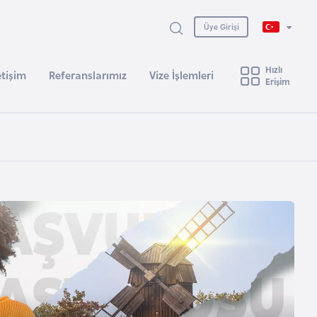
Üye Girişi
Hızlı
etişim
Referanslarımız
Vize İşlemleri
Erişim