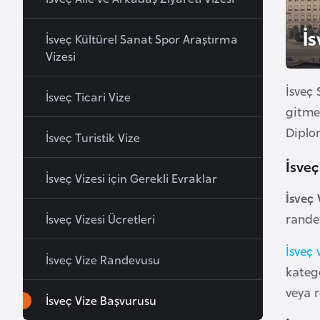
u
r
İ
İsveç Kültürel Sanat Spor Araştırma
y
Vizesi
a
İsveç 
İsveç Ticari Vize
A
gitme
z
Diplom
İsveç Turistik Vize
e
İsve
r
İsveç Vizesi için Gerekli Evraklar
b
İsveç
a
rande
İsveç Vizesi Ücretleri
y
c
İsveç 
a
İsveç Vize Randevusu
katego
n
veya r
İsveç Vize Başvurusu
B