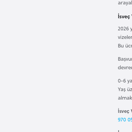
arayab
B
İsveç
u
2026 y
l
vizel
g
Bu ücr
a
r
Başvu
i
devre
s
t
0-6 ya
a
Yaş üz
n
almak
B
İsveç 
u
970 0
r
k