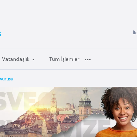
İl
i
Vatandaşlık
Tüm İşlemler
şvurusu