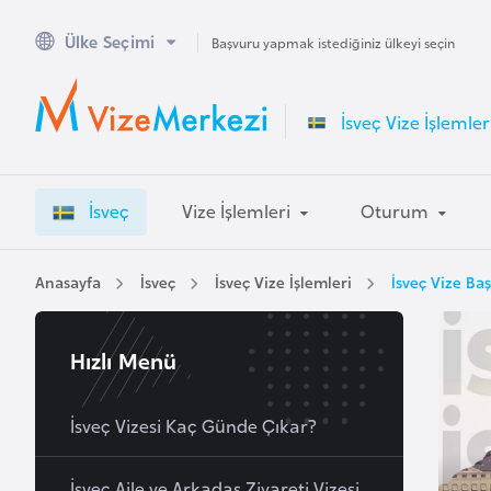
Ülke Seçimi
A
Başvuru yapmak istediğiniz ülkeyi seçin
v
u
İsveç Vize İşlemler
s
t
r
İsveç
Vize İşlemleri
Oturum
a
l
y
Anasayfa
İsveç
İsveç Vize İşlemleri
İsveç Vize Ba
a
Hızlı Menü
A
v
u
İsveç Vizesi Kaç Günde Çıkar?
s
t
İsveç Aile ve Arkadaş Ziyareti Vizesi