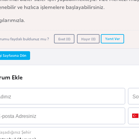
nebilir ve hızlıca işlemelere başlayabilirsiniz.
ılarımızla.
Yanıt Ver
rumu faydalı buldunuz mu ?
Evet (
0
)
Hayır (
0
)
gi Sayfasına Dön
rum Ekle
aşadığınız Şehir