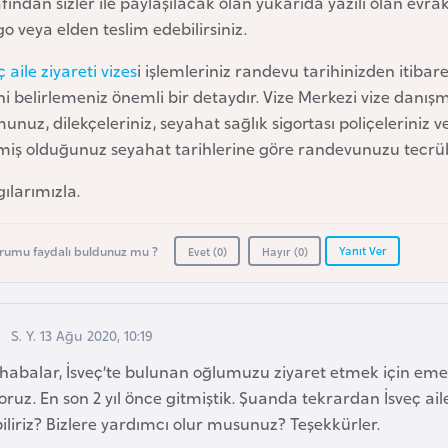
fından sizler ile paylaşılacak olan yukarıda yazılı olan evra
o veya elden teslim edebilirsiniz.
ç aile ziyareti vizes
i işlemleriniz randevu tarihinizden itiba
hi belirlemeniz önemli bir detaydır. Vize Merkezi vize danı
unuz, dilekçeleriniz, seyahat sağlık sigortası poliçeleriniz v
miş olduğunuz seyahat tarihlerine göre randevunuzu tecrübe
ılarımızla.
Yanıt Ver
rumu faydalı buldunuz mu ?
Evet (
0
)
Hayır (
0
)
S. Y. 13 Ağu 2020, 10:19
habalar, İsveç’te bulunan oğlumuzu ziyaret etmek için em
yoruz. En son 2 yıl önce gitmiştik. Şuanda tekrardan İsveç ail
iliriz? Bizlere yardımcı olur musunuz? Teşekkürler.