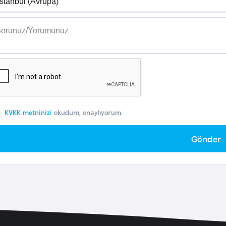
KVKK metninizi
okudum, onaylıyorum.
Gönder