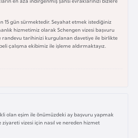
kların en aza indirgenmiş şahsi evraklarınızı bizlere
ren 15 gün sürmektedir. Seyahat etmek istediğiniz
şmanlık hizmetimiz olarak Schengen vizesi başvuru
e randevu tarihinizi kurgulanan davetiye ile birlikte
li çalışma ekibimiz ile işleme aldırmaktayız.
ekli olan eşim ile önümüzdeki ay başvuru yapmak
e ziyareti vizesi için nasıl ve nereden hizmet