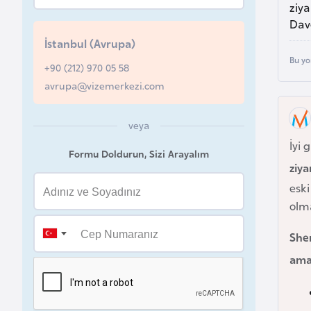
ziya
u
Dave
r
İstanbul (Avrupa)
y
Bu yo
a
+90 (212) 970 05 58
avrupa@vizemerkezi.com
A
z
veya
e
İyi 
Formu Doldurun, Sizi Arayalım
r
ziya
b
eski
a
olm
y
c
She
a
ama
n
B