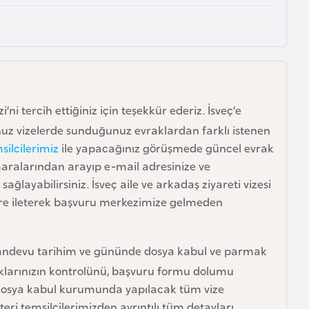
ni tercih ettiğiniz için teşekkür ederiz. İsveç’e
nuz vizelerde sunduğunuz evraklardan farklı istenen
silcilerimiz
ile yapacağınız görüşmede güncel evrak
umaralarından arayıp e-mail adresinize ve
ağlayabilirsiniz. İsveç aile ve arkadaş ziyareti vizesi
lere ileterek başvuru merkezimize gelmeden
e randevu tarihim ve gününde dosya kabul ve parmak
aklarınızın kontrolünü, başvuru formu dolumu
gili dosya kabul kurumunda yapılacak tüm vize
teri temsilcilerimizden ayrıntılı tüm detayları