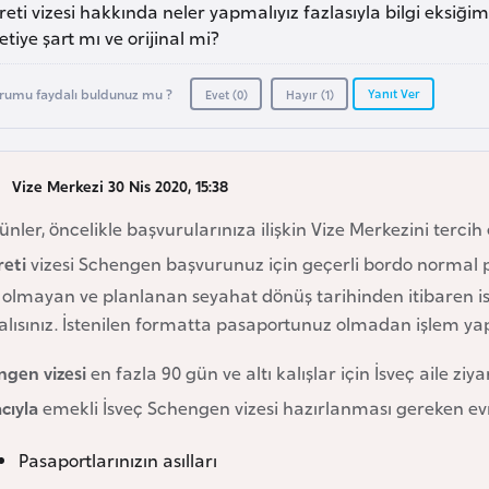
reti vizesi hakkında neler yapmalıyız fazlasıyla bilgi eksiğim
tiye şart mı ve orijinal mi?
Yanıt Ver
rumu faydalı buldunuz mu ?
Evet (
0
)
Hayır (
1
)
Vize Merkezi 30 Nis 2020, 15:38
günler, öncelikle başvurularınıza ilişkin Vize Merkezini tercih
reti
vizesi Schengen başvurunuz için geçerli bordo normal pa
 olmayan ve planlanan seyahat dönüş tarihinden itibaren ise
alısınız. İstenilen formatta pasaportunuz olmadan işlem y
ngen vizesi
en fazla 90 gün ve altı kalışlar için İsveç aile z
cıyla
emekli İsveç Schengen vizesi hazırlanması gereken evr
Pasaportlarınızın asılları