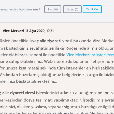
Yanıt Ver
rumu faydalı buldunuz mu ?
Evet (
0
)
Hayır (
0
)
Vize Merkezi 13 Ağu 2020, 10:21
günler, öncelikle
İsveç aile ziyareti vizesi
hakkında Vize Merkezi’
ak istediğiniz seyahatinize ilişkin öncesinde almış olduğu
eler olabilmesi sebebi ile öncelikle
Vize Merkezi müşteri tem
isine sahip olabilirsiniz. Web sitemizde bulunan iletişim n
fonunuza kısa mesaj şeklinde tüm istenenler en hızlı şekilde s
 Ardından hazırlamış olduğunuz belgelerinizi kargo ile biz
mlerinizi başlatabilmektesiniz.
ç aile ziyareti vizesi
işlemlerinizi adınıza alacağımız onlin
merkezinden dosya teslimatı yapılmaktadır. İstediğimiz evr
mlerinizi, dilekçe yazılımı, seyahat sigortası hazırlığı ve il
larınızı bizler sizler için yapabilmekteyiz. Vize Merkezi müş