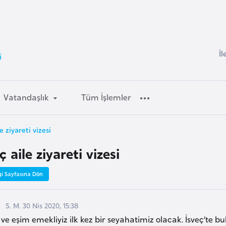
İl
i
Vatandaşlık
Tüm İşlemler
le ziyareti vizesi
ç aile ziyareti vizesi
gi Sayfasına Dön
S. M. 30 Nis 2020, 15:38
ve eşim emekliyiz ilk kez bir seyahatimiz olacak. İsveç’te 