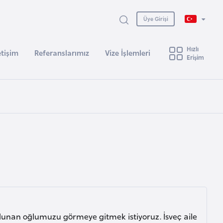
Üye Girişi
Hızlı
etişim
Referanslarımız
Vize İşlemleri
Erişim
bulunan oğlumuzu görmeye gitmek istiyoruz. İsveç aile