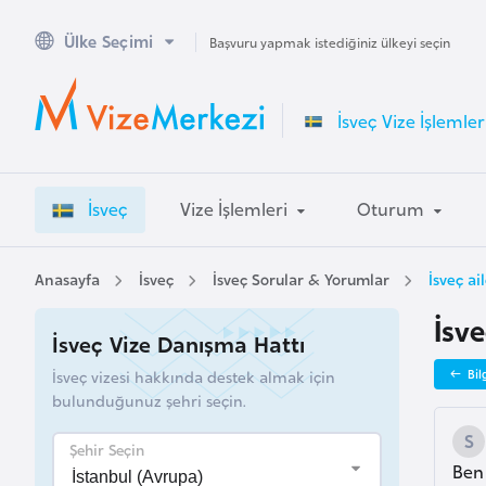
Ülke Seçimi
A
Başvuru yapmak istediğiniz ülkeyi seçin
v
u
İsveç Vize İşlemler
s
t
r
İsveç
Vize İşlemleri
Oturum
a
l
y
Anasayfa
İsveç
İsveç Sorular & Yorumlar
İsveç ai
a
İsve
İsveç Vize Danışma Hattı
A
İsveç vizesi hakkında destek almak için
Bil
v
bulunduğunuz şehri seçin.
u
s
Şehir Seçin
Ben 
t