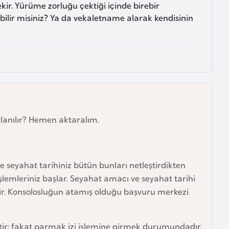
kir. Yürüme zorluğu çektiği içinde birebir
bilir misiniz? Ya da vekaletname alarak kendisinin
zırlanılır? Hemen aktaralım.
e seyahat tarihiniz bütün bunları netleştirdikten
emleriniz başlar. Seyahat amacı ve seyahat tarihi
ilir. Konsolosluğun atamış olduğu başvuru merkezi
ktir; fakat parmak izi işlemine girmek durumundadır.