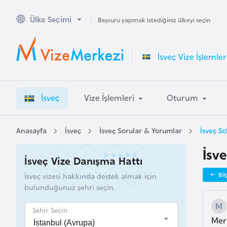
Ülke Seçimi
A
Başvuru yapmak istediğiniz ülkeyi seçin
v
u
İsveç Vize İşlemler
s
t
r
İsveç
Vize İşlemleri
Oturum
a
l
y
Anasayfa
İsveç
İsveç Sorular & Yorumlar
İsveç S
a
İsv
İsveç Vize Danışma Hattı
A
İsveç vizesi hakkında destek almak için
Bil
v
bulunduğunuz şehri seçin.
u
s
Şehir Seçin
Mer
t