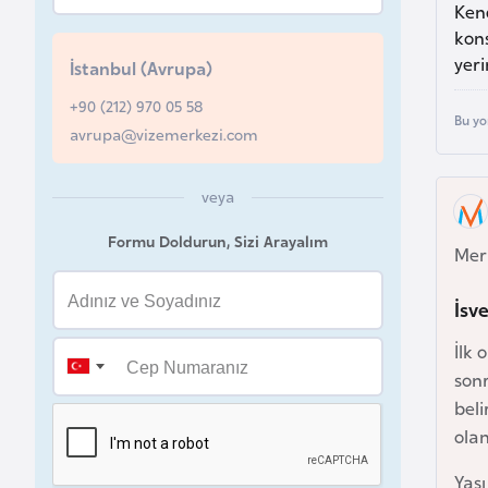
Kend
u
kons
r
yeri
İstanbul (Avrupa)
y
a
+90 (212) 970 05 58
Bu yo
avrupa@vizemerkezi.com
A
z
veya
e
Formu Doldurun, Sizi Arayalım
r
Mer
b
İsv
a
y
İlk 
c
son
a
beli
n
ola
Yaşı
B