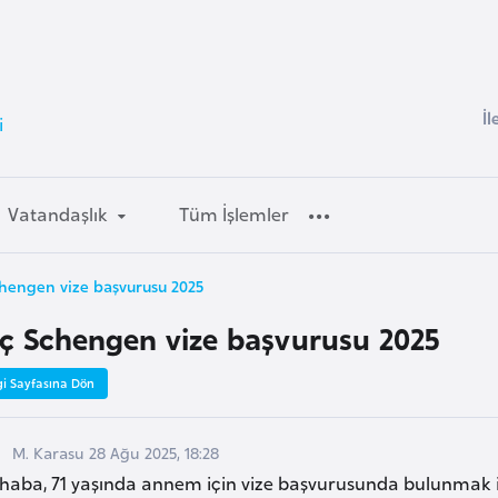
İl
i
Vatandaşlık
Tüm İşlemler
chengen vize başvurusu 2025
eç Schengen vize başvurusu 2025
gi Sayfasına Dön
M. Karasu 28 Ağu 2025, 18:28
haba, 71 yaşında annem için vize başvurusunda bulunmak ist