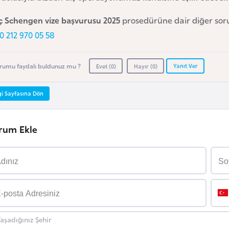
eç Schengen vize başvurusu 2025
prosedürüne dair diğer sor
0 212 970 05 58
Yanıt Ver
rumu faydalı buldunuz mu ?
Evet (
0
)
Hayır (
0
)
gi Sayfasına Dön
rum Ekle
aşadığınız Şehir