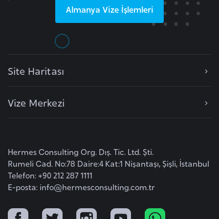
F
Almanya
Vize İşlemleri
a
s
o
Site Haritası
Ç
a
d
Vize Merkezi
Ç
e
Hermes Consulting Org. Dış. Tic. Ltd. Şti.
k
Rumeli Cad. No:78 Daire:4 Kat:1 Nişantaşı, Şişli, İstanbul
C
Telefon: +90 212 287 1111
u
E-posta:
info@hermesconsulting.com.tr
m
h
u