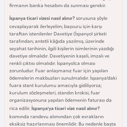
e
firmanın banka hesabını da sunması gerekir.
y
İspanya ticari vizesi nasıl alınır?
sorusuna şöyle
n
cevaplayarak ilerleyelim; başvuru için karşı
taraftan istenilenler Davetiye (İspanyol şirketi
B
tarafından; antetli kâğıda yazılmış, üzerinde
a
seyahat tarihinin, ilgili kişilerin isimlerinin yazdığı
n
davetiye olmalıdır. Davetiyenin kaşeli, imzalı ve
g
renkli çıktısı olmalıdır. İspanyolca olması
l
zorunludur. Fuar anlaşmanız fuar için yapılan
a
ödemelerin makbuzları sunulmalıdır. İspanya’daki
d
fuara stant kurulumu amacıyla gidiliyorsa;
e
kurulum sözleşmeleri, standın krokisi, fuar
ş
organizasyonuna yapılan ödemenin faturası da
rica edilir.
İspanya'ya ticari vize nasıl alınır?
B
kısmında randevu alımından çok evrakların
e
eksiksiz hazırlanması önemlidir. Bu nedenle başta
l