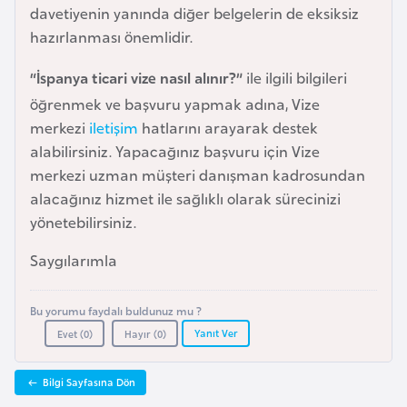
davetiyenin yanında diğer belgelerin de eksiksiz
a
hazırlanması önemlidir.
r
u
“İspanya ticari vize nasıl alınır?”
ile ilgili bilgileri
s
öğrenmek ve başvuru yapmak adına, Vize
merkezi
iletişim
hatlarını arayarak destek
B
alabilirsiniz. Yapacağınız başvuru için Vize
e
merkezi uzman müşteri danışman kadrosundan
l
alacağınız hizmet ile sağlıklı olarak sürecinizi
ç
yönetebilirsiniz.
i
Saygılarımla
k
a
Bu yorumu faydalı buldunuz mu ?
Yanıt Ver
Evet (
0
)
Hayır (
0
)
B
e
Bilgi Sayfasına Dön
n