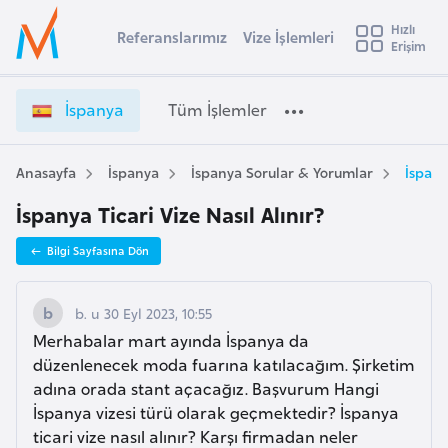
u
Hızlı
s
Referanslarımız
Vize İşlemleri
Başvuru yapmak istediğiniz ülkeyi seçin
Erişim
İ
İ
Üye
t
Ülke Seçimi
s
Girişi
r
p
l
İspanya
Tüm İşlemler
a
a
l
e
n
y
y
Anasayfa
İspanya
İspanya Sorular & Yorumlar
İspany
t
a
a
İspanya Ticari Vize Nasıl Alınır?
V
i
i
A
Bilgi Sayfasına Dön
z
ş
v
e
u
i
İ
b. u 30 Eyl 2023, 10:55
s
ş
Merhabalar mart ayında İspanya da
m
t
l
düzenlenecek moda fuarına katılacağım. Şirketim
u
e
adına orada stant açacağız. Başvurum Hangi
r
m
İspanya vizesi türü olarak geçmektedir? İspanya
y
l
ticari vize nasıl alınır? Karşı firmadan neler