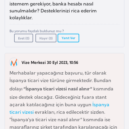
a
e
istemem gerekiyor, banka hesabı nasıl
r
sunulmalıdır? Desteklerinizi rica ederim
i
kolaylıklar.
A
z
Bu yorumu faydalı buldunuz mu ?
e
Yanıt Ver
Evet (
0
)
Hayır (
0
)
r
b
a
Vize Merkezi 30 Eyl 2023, 10:56
y
c
Merhabalar yapacağınız başvuru, tür olarak
a
İspanya ticari vize türüne girmektedir. Bundan
n
dolayı
“İspanya ticari vizesi nasıl alınır”
kısmında
size destek olacağız. Gideceğiniz fuara stant
B
açarak katılacağınız için buna uygun
İspanya
a
ticari vizesi
evrakları, rica edilecektir sizden.
h
“İspanya’ya ticari vize nasıl alınır” kısmında ise
r
masraflarınız şirket tarafından karşılanacağı için