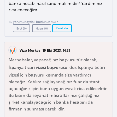
a
e
banka hesabı nasıl sunulmalı mıdır? Yardımınızı
r
rica edeceğim.
i
A
Bu yorumu faydalı buldunuz mu ?
z
Yanıt Ver
Evet (
0
)
Hayır (
0
)
e
r
b
Vize Merkezi 19 Eki 2023, 14:29
a
y
Merhabalar, yapacağınız başvuru tür olarak,
c
İspanya ticari vizesi başvurusu
'dur. İspanya ticari
a
vizesi için başvuru kısmında size yardımcı
n
olacağız. Katılım sağlayacağınız fuar da stant
açacağınız için buna uygun evrak rica edilecektir.
B
Bu kısım da seyahat masraflarınızı çalıştığınız
a
şirket karşılayacağı için banka hesabını da
h
firmanın sunması gereklidir.
r