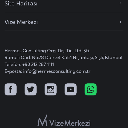
Site Haritası
F
a
s
Vize Merkezi
o
Ç
Hermes Consulting Org. Dış. Tic. Ltd. Şti.
a
Rumeli Cad. No:78 Daire:4 Kat:1 Nişantaşı, Şişli, İstanbul
d
Telefon: +90 212 287 1111
E-posta:
info@hermesconsulting.com.tr
Ç
e
k
C
u
m
h
u