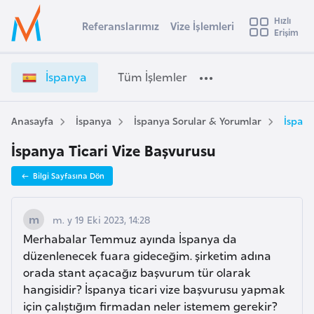
u
Hızlı
s
Referanslarımız
Vize İşlemleri
Başvuru yapmak istediğiniz ülkeyi seçin
Erişim
İ
İ
Üye
t
Ülke Seçimi
s
Girişi
r
p
l
İspanya
Tüm İşlemler
a
a
l
e
n
y
y
Anasayfa
İspanya
İspanya Sorular & Yorumlar
İspany
t
a
a
İspanya Ticari Vize Başvurusu
V
i
i
A
Bilgi Sayfasına Dön
z
ş
v
e
u
i
İ
m. y 19 Eki 2023, 14:28
s
ş
Merhabalar Temmuz ayında İspanya da
m
t
l
düzenlenecek fuara gideceğim. şirketim adına
u
e
orada stant açacağız başvurum tür olarak
r
m
hangisidir? İspanya ticari vize başvurusu yapmak
y
l
için çalıştığım firmadan neler istemem gerekir?