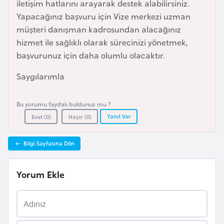
iletişim hatlarını arayarak destek alabilirsiniz.
a
Yapacağınız başvuru için Vize merkezi uzman
r
müşteri danışman kadrosundan alacağınız
u
hizmet ile sağlıklı olarak sürecinizi yönetmek,
s
başvurunuz için daha olumlu olacaktır.
Saygılarımla
B
e
Bu yorumu faydalı buldunuz mu ?
l
Yanıt Ver
Evet (
0
)
Hayır (
0
)
ç
i
Bilgi Sayfasına Dön
k
a
Yorum Ekle
B
e
n