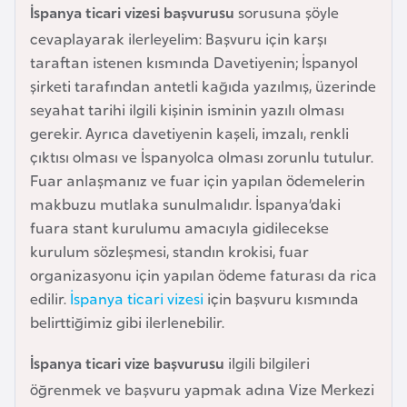
İspanya ticari vizesi başvurusu
sorusuna şöyle
e
y
cevaplayarak ilerleyelim: Başvuru için karşı
n
taraftan istenen kısmında Davetiyenin; İspanyol
şirketi tarafından antetli kağıda yazılmış, üzerinde
seyahat tarihi ilgili kişinin isminin yazılı olması
B
gerekir. Ayrıca davetiyenin kaşeli, imzalı, renkli
a
çıktısı olması ve İspanyolca olması zorunlu tutulur.
n
Fuar anlaşmanız ve fuar için yapılan ödemelerin
g
makbuzu mutlaka sunulmalıdır. İspanya’daki
l
fuara stant kurulumu amacıyla gidilecekse
a
kurulum sözleşmesi, standın krokisi, fuar
d
organizasyonu için yapılan ödeme faturası da rica
e
edilir.
İspanya ticari vizesi
için başvuru kısmında
ş
belirttiğimiz gibi ilerlenebilir.
B
İspanya ticari vize başvurusu
ilgili bilgileri
e
öğrenmek ve başvuru yapmak adına Vize Merkezi
l