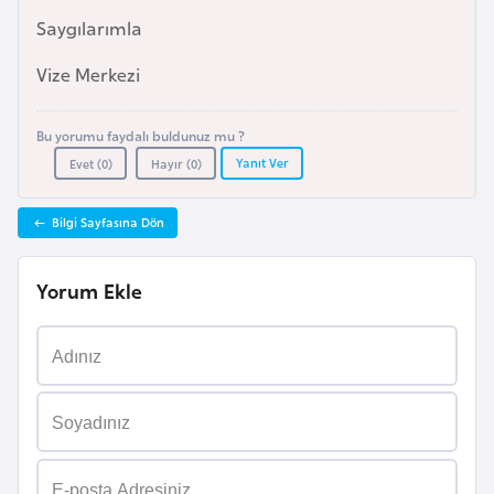
i
Saygılarımla
n
Vize Merkezi
B
o
Bu yorumu faydalı buldunuz mu ?
s
Yanıt Ver
Evet (
0
)
Hayır (
0
)
n
a
Bilgi Sayfasına Dön
H
e
Yorum Ekle
r
s
e
k
B
u