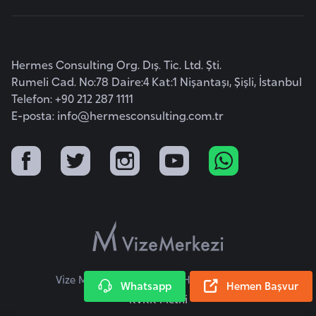
r
i
y
Hermes Consulting Org. Dış. Tic. Ltd. Şti.
e
Rumeli Cad. No:78 Daire:4 Kat:1 Nişantaşı, Şişli, İstanbul
t
Telefon: +90 212 287 1111
i
E-posta:
info@hermesconsulting.com.tr
C
e
z
a
y
i
r
Vize Merkezi © 2026 Tüm Hakları Saklıdır.
Whatsapp
Hemen Başvur
KVKK Metni
C