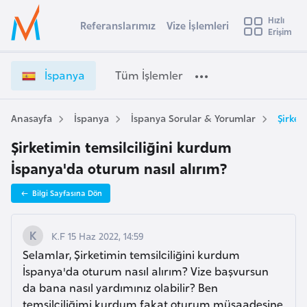
u
Hızlı
s
Referanslarımız
Vize İşlemleri
Başvuru yapmak istediğiniz ülkeyi seçin
Erişim
İ
İ
Üye
t
Ülke Seçimi
s
Girişi
r
p
l
İspanya
Tüm İşlemler
a
a
l
e
n
y
y
Anasayfa
İspanya
İspanya Sorular & Yorumlar
Şirket
t
a
a
Şirketimin temsilciliğini kurdum
V
i
i
İspanya'da oturum nasıl alırım?
A
z
ş
v
Bilgi Sayfasına Dön
e
u
i
İ
s
ş
K.F 15 Haz 2022, 14:59
m
t
l
Selamlar, Şirketimin temsilciliğini kurdum
u
e
İspanya'da oturum nasıl alırım? Vize başvursun
r
m
da bana nasıl yardımınız olabilir? Ben
y
l
temsilciliğimi kurdum fakat oturum müsaadesine