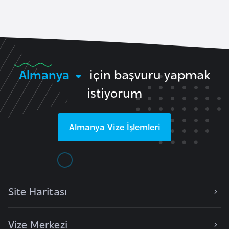
F
a
s
o
Almanya
için başvuru yapmak
Ç
istiyorum
a
d
Almanya
Vize İşlemleri
Ç
e
k
C
u
Site Haritası
m
h
Vize Merkezi
u