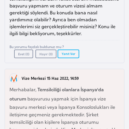
a
e
başvuru yapmam ve oturum vizesi almam
r
gerektiği söylendi. Bu konuda bana nasıl
i
A
yardımınız olabilir? Ayrıca ben olmadan
işlemlerimi siz gerçekleştirebilir misiniz? Konu ile
z
ilgili bilgi bekliyorum, teşekkürler.
e
r
Bu yorumu faydalı buldunuz mu ?
b
Yanıt Ver
Evet (
0
)
Hayır (
0
)
a
y
c
Vize Merkezi 15 Haz 2022, 14:59
a
n
Merhabalar,
Temsilciliği olanlara İspanya'da
oturum
başvurusu yapmak için İspanya vize
B
başvuru merkezi veya İspanya Konsoloslukları ile
a
iletişime geçmeniz gerekmektedir. Şirket
h
temsilciliği olan kişilere İspanya oturumu
r