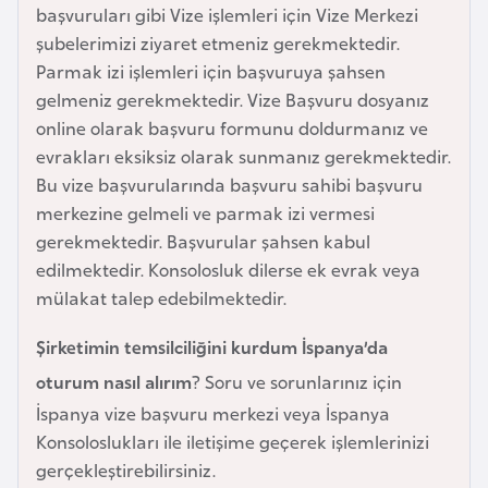
başvuruları gibi Vize işlemleri için Vize Merkezi
a
şubelerimizi ziyaret etmeniz gerekmektedir.
r
Parmak izi işlemleri için başvuruya şahsen
u
gelmeniz gerekmektedir. Vize Başvuru dosyanız
s
online olarak başvuru formunu doldurmanız ve
evrakları eksiksiz olarak sunmanız gerekmektedir.
B
Bu vize başvurularında başvuru sahibi başvuru
e
merkezine gelmeli ve parmak izi vermesi
l
gerekmektedir. Başvurular şahsen kabul
ç
edilmektedir. Konsolosluk dilerse ek evrak veya
i
mülakat talep edebilmektedir.
k
a
Şirketimin temsilciliğini kurdum İspanya’da
oturum nasıl alırım
? Soru ve sorunlarınız için
B
İspanya vize başvuru merkezi veya İspanya
e
Konsoloslukları ile iletişime geçerek işlemlerinizi
n
gerçekleştirebilirsiniz.