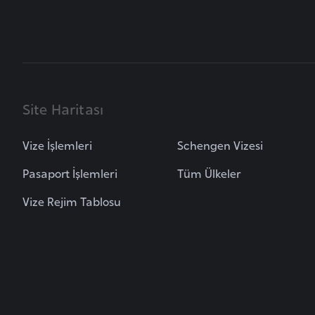
B
u
l
g
Site Haritası
a
r
i
Vize İşlemleri
Schengen Vizesi
s
Pasaport İşlemleri
Tüm Ülkeler
t
a
Vize Rejim Tablosu
n
B
u
r
k