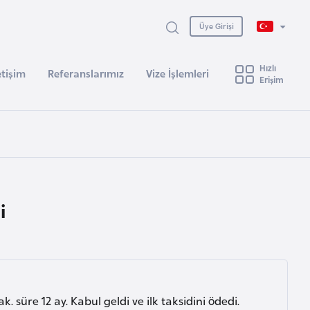
Üye Girişi
Hızlı
etişim
Referanslarımız
Vize İşlemleri
Erişim
i
üre 12 ay. Kabul geldi ve ilk taksidini ödedi.