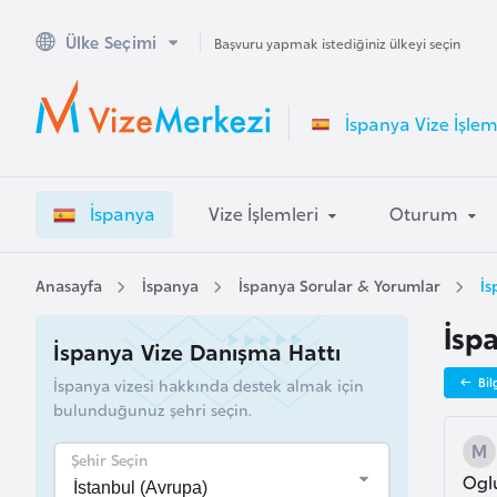
Ülke Seçimi
A
Başvuru yapmak istediğiniz ülkeyi seçin
v
u
İspanya Vize İşlem
s
t
r
İspanya
Vize İşlemleri
Oturum
a
l
y
Anasayfa
İspanya
İspanya Sorular & Yorumlar
İs
a
İsp
İspanya Vize Danışma Hattı
A
İspanya vizesi hakkında destek almak için
Bil
v
bulunduğunuz şehri seçin.
u
s
Şehir Seçin
Oglu
t