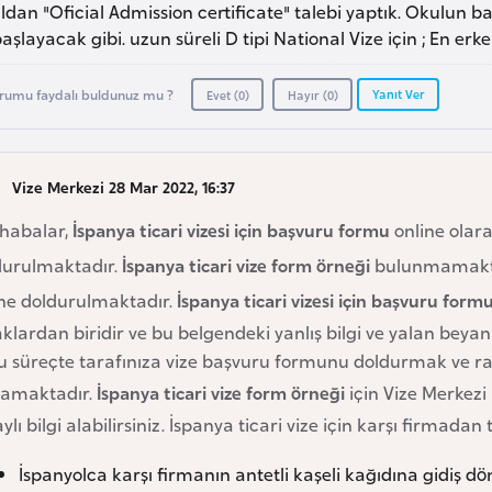
dan "Oficial Admission certificate" talebi yaptık. Okulun ba
aşlayacak gibi. uzun süreli D tipi National Vize için ; En e
Yanıt Ver
rumu faydalı buldunuz mu ?
Evet (
0
)
Hayır (
0
)
Vize Merkezi 28 Mar 2022, 16:37
habalar,
İspanya ticari vizesi için başvuru formu
online olar
durulmaktadır.
İspanya ticari vize form örneği
bulunmamaktad
ine doldurulmaktadır.
İspanya ticari vizesi için başvuru form
klardan biridir ve bu belgendeki yanlış bilgi ve yalan beya
lu süreçte tarafınıza vize başvuru formunu doldurmak ve 
lamaktadır.
İspanya ticari vize form örneği
için Vize Merkezi 
ylı bilgi alabilirsiniz. İspanya ticari vize için karşı firmad
İspanyolca karşı firmanın antetli kaşeli kağıdına gidiş dön