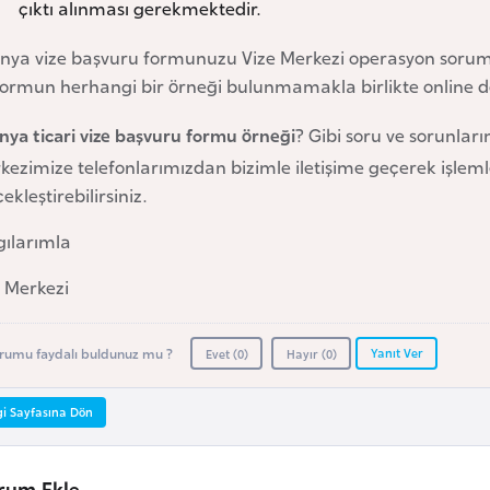
çıktı alınması gerekmektedir.
anya vize başvuru formunuzu Vize Merkezi operasyon sorum
formun herhangi bir örneği bulunmamakla birlikte online d
nya ticari vize başvuru formu örneği
? Gibi soru ve sorunları
ezimize telefonlarımızdan bizimle iletişime geçerek işlemleri
ekleştirebilirsiniz.
gılarımla
e Merkezi
Yanıt Ver
rumu faydalı buldunuz mu ?
Evet (
0
)
Hayır (
0
)
gi Sayfasına Dön
rum Ekle