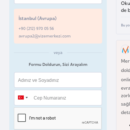
Okul
u
de b
r
İstanbul (Avrupa)
y
Bu yo
a
+90 (212) 970 05 56
avrupa2@vizemerkezi.com
A
z
veya
e
Mer
Formu Doldurun, Sizi Arayalım
r
dol
b
onl
a
evra
y
zor
c
sağ
a
deta
n
B