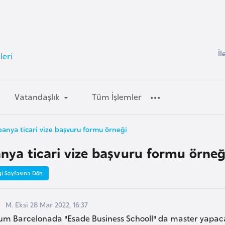
İl
leri
Vatandaşlık
Tüm İşlemler
panya ticari vize başvuru formu örneği
anya ticari vize başvuru formu örneğ
gi Sayfasına Dön
M. Eksi 28 Mar 2022, 16:37
m Barcelonada "Esade Business Schooll" da master yapacak. s