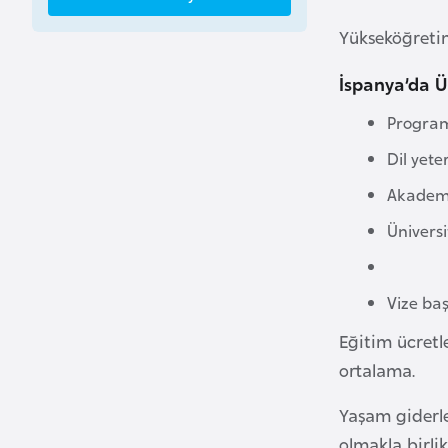
a
Yükseköğretim
h
r
İspanya’da Ü
e
Program 
y
n
Dil yeter
Akademik
B
Üniversi
a
n
g
Vize ba
l
Eğitim ücretle
a
ortalama.
d
e
Yaşam giderle
ş
olmakla birli