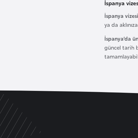
İspanya vize
B
e
İspanya vizes
n
ya da aklınız
i
n
İspanya’da ün
güncel tarih 
B
tamamlayabili
o
s
n
a
H
e
r
s
e
k