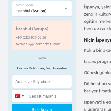
u
Şehir Seçin
İspanya, yaln
r
zengin kültüre
y
eğitim merkez
a
hem de renkli
İstanbul (Avrupa)
+90 (212) 970 05 56
A
Niçin İspany
avrupa2@vizemerkezi.com
z
Köklü bir aka
e
r
veya
Lisans progra
b
Formu Doldurun, Sizi Arayalım
a
Güneşli günler
y
Dil fırsatlar
c
a
kariyer fırsat
n
İspanya’da eği
uluslararası ü
Beni Arayın
B