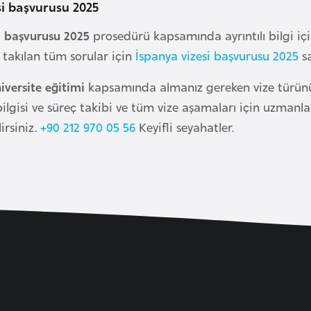
si başvurusu 2025
i başvurusu 2025
prosedürü kapsamında ayrıntılı bilgi için 
a takılan tüm sorular için
İspanya vizesi başvurusu 2025
sa
iversite eğitimi
kapsamında almanız gereken vize türünün 
bilgisi ve süreç takibi ve tüm vize aşamaları için uzman
rsiniz.
+90 212 970 05 56
Keyifli seyahatler.