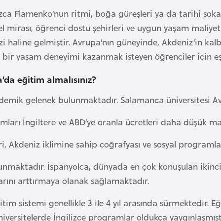
ızca Flamenko’nun ritmi, boğa güreşleri ya da tarihi sokak
l mirası, öğrenci dostu şehirleri ve uygun yaşam maliyetle
i haline gelmiştir. Avrupa’nın güneyinde, Akdeniz’in kal
 bir yaşam deneyimi kazanmak isteyen öğrenciler için eşs
a’da eğitim almalısınız?
demik gelenek bulunmaktadır. Salamanca üniversitesi Avru
mları İngiltere ve ABD’ye oranla ücretleri daha düşük mali
i, Akdeniz iklimine sahip coğrafyası ve sosyal programlar
ı sunmaktadır. İspanyolca, dünyada en çok konuşulan ikinc
larını arttırmaya olanak sağlamaktadır.
tim sistemi genellikle 3 ile 4 yıl arasında sürmektedir. E
niversitelerde İngilizce programlar oldukça yaygınlaşmıştı