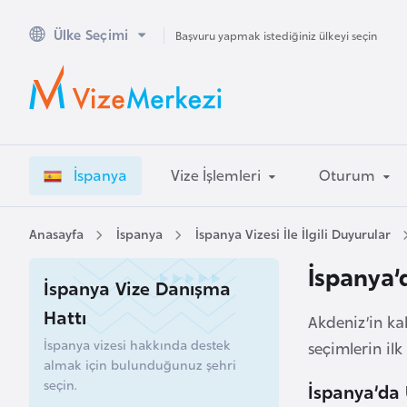
Ülke Seçimi
A
Başvuru yapmak istediğiniz ülkeyi seçin
v
u
s
t
r
İspanya
Vize İşlemleri
Oturum
a
l
y
Anasayfa
İspanya
İspanya Vizesi İle İlgili Duyurular
a
İspanya’
İspanya Vize Danışma
A
Hattı
Akdeniz’in ka
v
İspanya vizesi hakkında destek
seçimlerin il
u
almak için bulunduğunuz şehri
s
seçin.
İspanya’da 
t