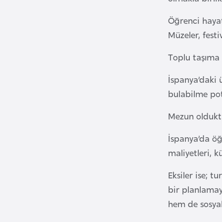
B
Öğrenci hayatı
e
Müzeler, festi
l
a
Toplu taşıma 
r
İspanya’daki 
u
bulabilme pot
s
Mezun oldukta
B
e
İspanya’da öğ
l
maliyetleri, kü
ç
Eksiler ise; t
i
k
bir planlamay
a
hem de sosyal