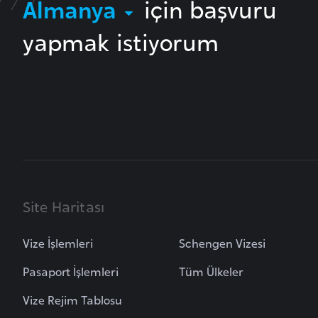
Almanya
için başvuru
yapmak istiyorum
B
u
l
g
a
r
i
s
t
a
Site Haritası
n
Vize İşlemleri
Schengen Vizesi
B
Pasaport İşlemleri
Tüm Ülkeler
u
r
Vize Rejim Tablosu
k