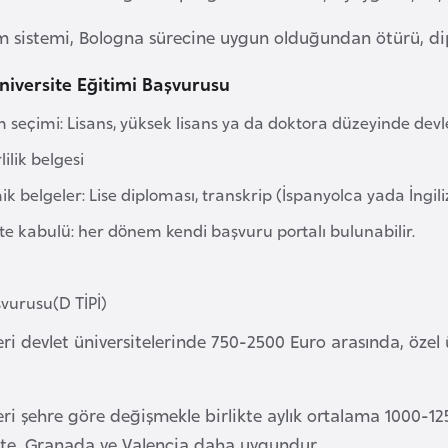
 sistemi, Bologna sürecine uygun olduğundan ötürü, dip
niversite Eğitimi Başvurusu
seçimi: Lisans, yüksek lisans ya da doktora düzeyinde devlet
lilik belgesi
 belgeler: Lise diploması, transkrip (İspanyolca yada İngil
te kabulü: her dönem kendi başvuru portalı bulunabilir.
şvurusu(D TİPİ)
ri devlet üniversitelerinde 750-2500 Euro arasında, özel 
ri şehre göre değişmekle birlikte aylık ortalama 1000-12
kte, Granada ve Valencia daha uygundur.