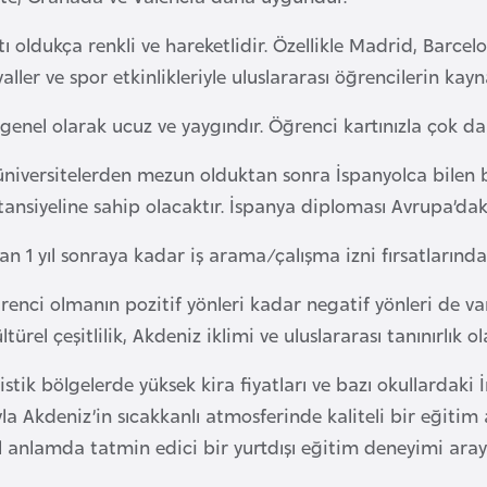
 oldukça renkli ve hareketlidir. Özellikle Madrid, Barcelo
valler ve spor etkinlikleriyle uluslararası öğrencilerin k
genel olarak ucuz ve yaygındır. Öğrenci kartınızla çok d
üniversitelerden mezun olduktan sonra İspanyolca bilen b
ansiyeline sahip olacaktır. İspanya diploması Avrupa’daki 
n 1 yıl sonraya kadar iş arama/çalışma izni fırsatlarından
renci olmanın pozitif yönleri kadar negatif yönleri de var
ltürel çeşitlilik, Akdeniz iklimi ve uluslararası tanınırlık ol
uristik bölgelerde yüksek kira fiyatları ve bazı okullardaki
la Akdeniz’in sıcakkanlı atmosferinde kaliteli bir eğitim
 anlamda tatmin edici bir yurtdışı eğitim deneyimi araya