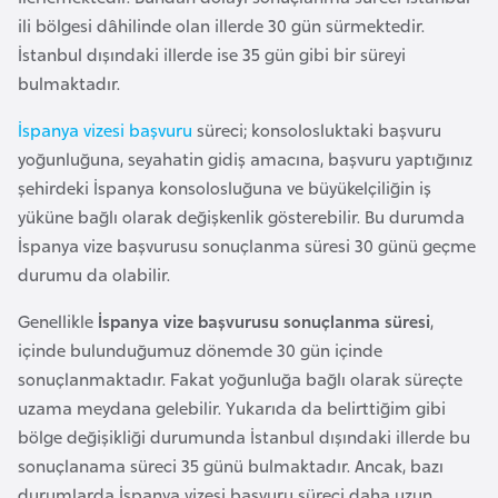
a
ili bölgesi dâhilinde olan illerde 30 gün sürmektedir.
İstanbul dışındaki illerde ise 35 gün gibi bir süreyi
A
bulmaktadır.
z
İspanya vizesi başvuru
süreci; konsolosluktaki başvuru
e
yoğunluğuna, seyahatin gidiş amacına, başvuru yaptığınız
r
şehirdeki İspanya konsolosluğuna ve büyükelçiliğin iş
b
yüküne bağlı olarak değişkenlik gösterebilir. Bu durumda
a
İspanya vize başvurusu sonuçlanma süresi 30 günü geçme
y
durumu da olabilir.
c
a
Genellikle
İspanya vize başvurusu sonuçlanma süresi
,
n
içinde bulunduğumuz dönemde 30 gün içinde
sonuçlanmaktadır. Fakat yoğunluğa bağlı olarak süreçte
B
uzama meydana gelebilir. Yukarıda da belirttiğim gibi
a
bölge değişikliği durumunda İstanbul dışındaki illerde bu
h
sonuçlanama süreci 35 günü bulmaktadır. Ancak, bazı
r
durumlarda İspanya vizesi başvuru süreci daha uzun