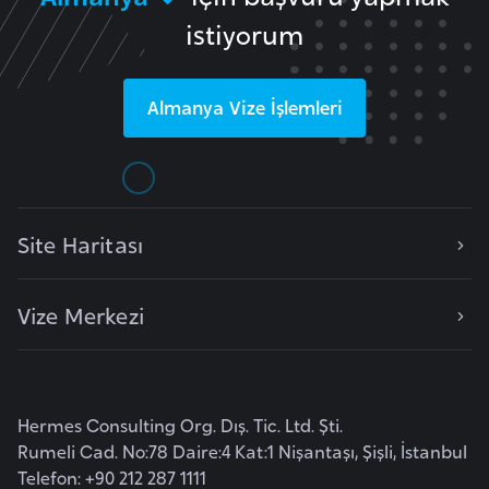
a
istiyorum
r
u
Almanya
Vize İşlemleri
s
B
e
l
Site Haritası
ç
i
Vize Merkezi
k
a
B
Hermes Consulting Org. Dış. Tic. Ltd. Şti.
e
Rumeli Cad. No:78 Daire:4 Kat:1 Nişantaşı, Şişli, İstanbul
n
Telefon: +90 212 287 1111