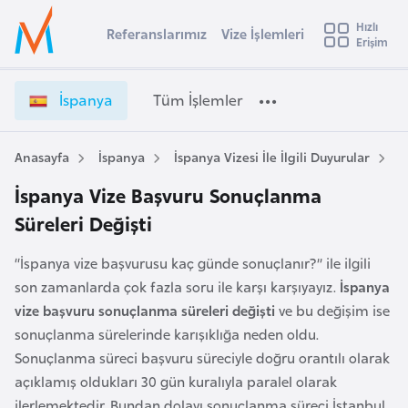
u
Hızlı
s
Referanslarımız
Vize İşlemleri
Başvuru yapmak istediğiniz ülkeyi seçin
Erişim
İ
Üye
t
Ülke Seçimi
Girişi
r
l
İspanya
Tüm İşlemler
a
l
e
y
Anasayfa
İspanya
İspanya Vizesi İle İlgili Duyurular
İ
t
a
İspanya Vize Başvuru Sonuçlanma
i
Süreleri Değişti
A
ş
v
“İspanya vize başvurusu kaç günde sonuçlanır?” ile ilgili
u
i
son zamanlarda çok fazla soru ile karşı karşıyayız.
İspanya
s
vize başvuru sonuçlanma süreleri değişti
ve bu değişim ise
m
t
sonuçlanma sürelerinde karışıklığa neden oldu.
u
Sonuçlanma süreci başvuru süreciyle doğru orantılı olarak
r
açıklamış oldukları 30 gün kuralıyla paralel olarak
y
ilerlemektedir. Bundan dolayı sonuçlanma süreci İstanbul