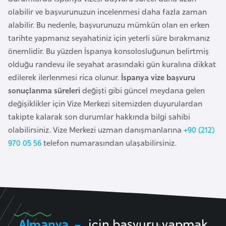
e
olabilir ve başvurunuzun incelenmesi daha fazla zaman
y
alabilir. Bu nedenle, başvurunuzu mümkün olan en erken
n
tarihte yapmanız seyahatiniz için yeterli süre bırakmanız
önemlidir. Bu yüzden İspanya konsolosluğunun belirtmiş
B
olduğu randevu ile seyahat arasındaki gün kuralına dikkat
a
edilerek ilerlenmesi rica olunur.
İspanya vize başvuru
n
sonuçlanma süreleri
değişti gibi güncel meydana gelen
g
değişiklikler için Vize Merkezi sitemizden duyurulardan
l
takipte kalarak son durumlar hakkında bilgi sahibi
a
olabilirsiniz. Vize Merkezi uzman danışmanlarına
+90 (212)
d
970 05 56
telefon numarasından ulaşabilirsiniz.
e
ş
B
e
Almanya
için başvuru yapmak
l