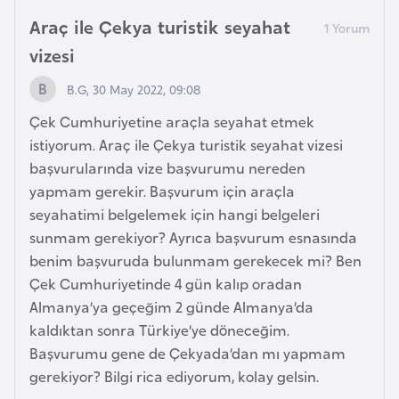
s
Araç ile Çekya turistik seyahat
t
a
vizesi
n
B.G, 30 May 2022, 09:08
Çek Cumhuriyetine araçla seyahat etmek
H
istiyorum. Araç ile Çekya turistik seyahat vizesi
ı
başvurularında vize başvurumu nereden
r
yapmam gerekir. Başvurum için araçla
v
seyahatimi belgelemek için hangi belgeleri
a
sunmam gerekiyor? Ayrıca başvurum esnasında
t
benim başvuruda bulunmam gerekecek mi? Ben
i
Çek Cumhuriyetinde 4 gün kalıp oradan
s
Almanya’ya geçeğim 2 günde Almanya’da
t
kaldıktan sonra Türkiye’ye döneceğim.
a
Başvurumu gene de Çekyada’dan mı yapmam
n
gerekiyor? Bilgi rica ediyorum, kolay gelsin.