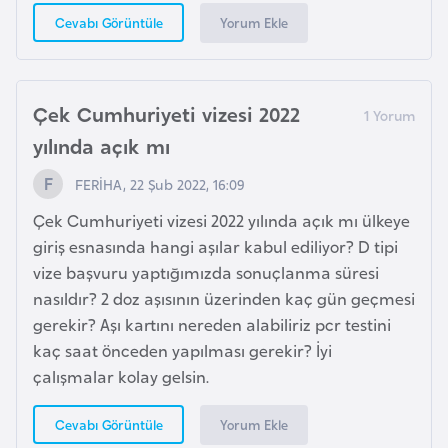
H
Yorum Ekle
Cevabı Görüntüle
o
l
l
Çek Cumhuriyeti vizesi 2022
a
n
yılında açık mı
d
FERİHA, 22 Şub 2022, 16:09
a
Çek Cumhuriyeti vizesi 2022 yılında açık mı ülkeye
giriş esnasında hangi aşılar kabul ediliyor? D tipi
İ
vize başvuru yaptığımızda sonuçlanma süresi
n
nasıldır? 2 doz aşısının üzerinden kaç gün geçmesi
g
gerekir? Aşı kartını nereden alabiliriz pcr testini
i
kaç saat önceden yapılması gerekir? İyi
l
çalışmalar kolay gelsin.
t
e
Yorum Ekle
Cevabı Görüntüle
r