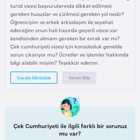
e
turist vizesi başvurularında dikkat edilmesi
ç
gereken hususlar ve çizilmesi gereken yol nedir?
Öğrenciyim ve erkek arkadaşım ile seyahat
İ
edeceğim onun hali hazırda geçerli vizesi var
s
kendisinden almam gereken bir evrak var mı?
v
Çek cumhuriyeti vizesi için konsolosluk genelde
i
sorun çıkarıyor mu? Ücretler ve işlemler hakkında
ç
bilgi alabilir miyim? Teşekkür ederim.
r
e
Yorum Ekle
Cevabı Görüntüle
İ
t
a
l
Çek Cumhuriyeti ile ilgili farklı bir sorunuz
y
mu var?
a