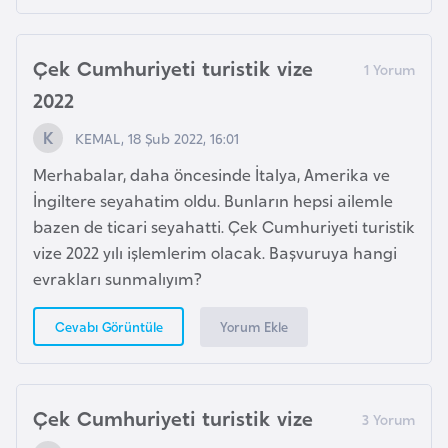
e
Çek Cumhuriyeti turistik vize
I
r
2022
a
KEMAL, 18 Şub 2022, 16:01
k
Merhabalar, daha öncesinde İtalya, Amerika ve
İngiltere seyahatim oldu. Bunların hepsi ailemle
İ
bazen de ticari seyahatti. Çek Cumhuriyeti turistik
r
vize 2022 yılı işlemlerim olacak. Başvuruya hangi
l
evrakları sunmalıyım?
a
n
Yorum Ekle
Cevabı Görüntüle
d
a
Çek Cumhuriyeti turistik vize
İ
s