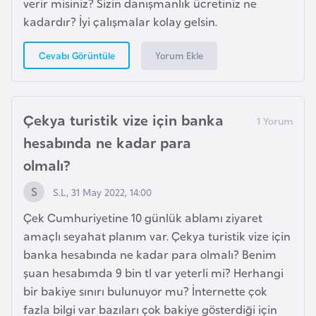
verir misiniz? Sizin danışmanlık ücretiniz ne
E
kadardır? İyi çalışmalar kolay gelsin.
t
i
Yorum Ekle
Cevabı Görüntüle
y
o
p
y
Çekya turistik vize için banka
a
hesabında ne kadar para
olmalı?
F
i
S.L, 31 May 2022, 14:00
l
Çek Cumhuriyetine 10 günlük ablamı ziyaret
d
amaçlı seyahat planım var. Çekya turistik vize için
i
banka hesabında ne kadar para olmalı? Benim
ş
şuan hesabımda 9 bin tl var yeterli mi? Herhangi
i
bir bakiye sınırı bulunuyor mu? İnternette çok
S
fazla bilgi var bazıları çok bakiye gösterdiği için