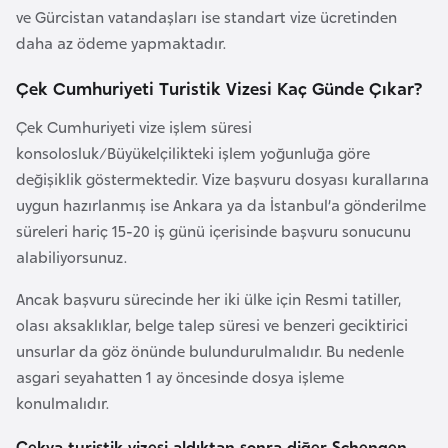
i
ve Gürcistan vatandaşları ise standart vize ücretinden
b
daha az ödeme yapmaktadır.
u
t
Çek Cumhuriyeti Turistik Vizesi Kaç Günde Çıkar?
i
Çek Cumhuriyeti vize işlem süresi
konsolosluk/Büyükelçilikteki işlem yoğunluğa göre
Ç
değişiklik göstermektedir. Vize başvuru dosyası kurallarına
i
uygun hazırlanmış ise Ankara ya da İstanbul’a gönderilme
n
süreleri hariç 15-20 iş günü içerisinde başvuru sonucunu
alabiliyorsunuz.
D
Ancak başvuru sürecinde her iki ülke için Resmi tatiller,
a
olası aksaklıklar, belge talep süresi ve benzeri geciktirici
n
unsurlar da göz önünde bulundurulmalıdır. Bu nedenle
i
asgari seyahatten 1 ay öncesinde dosya işleme
m
konulmalıdır.
a
r
Çekya turistik vizesi aldıktan sonra diğer Schengen