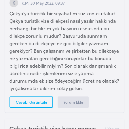
K.M, 30 May 2022, 09:37
G
ü
Çekya’ya turistik bir seyahatim söz konusu fakat
n
Çekya turistik vize dilekçesi nasıl yazılır hakkında
e
herhangi bir fikrim yok başvuru esnasında bu
y
dilekçe zorunlu mudur? Başvuruda sunmam
K
gereken bu dilekçeye ne gibi bilgiler yazmam
o
gerekiyor? Ben çalışanım ve şirketten bu dilekçeye
r
ne yazmaları gerektiğini soruyorlar bu konuda
e
bilgi rica edebilir miyim? Son olarak danışmanlık
ücretiniz nedir işlemlerimi sizle yapma
durumumda ek size ödeyeceğim ücret ne olacak?
G
İyi çalışmalar dilerim kolay gelsin.
ü
n
Yorum Ekle
Cevabı Görüntüle
e
y
S
u
Çekya turistik vize harcı nereye