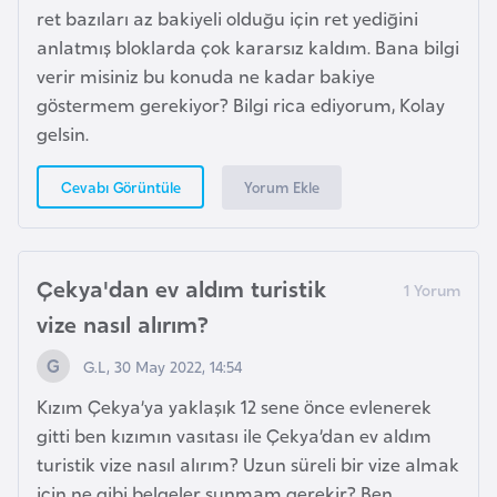
a
ret bazıları az bakiyeli olduğu için ret yediğini
h
anlatmış bloklarda çok kararsız kaldım. Bana bilgi
i
verir misiniz bu konuda ne kadar bakiye
l
göstermem gerekiyor? Bilgi rica ediyorum, Kolay
i
gelsin.
F
Yorum Ekle
Cevabı Görüntüle
i
n
l
Çekya'dan ev aldım turistik
a
vize nasıl alırım?
n
d
G.L, 30 May 2022, 14:54
i
Kızım Çekya’ya yaklaşık 12 sene önce evlenerek
y
gitti ben kızımın vasıtası ile Çekya’dan ev aldım
a
turistik vize nasıl alırım? Uzun süreli bir vize almak
için ne gibi belgeler sunmam gerekir? Ben