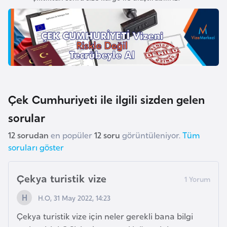
e
n
i
s
t
a
n
Çek Cumhuriyeti ile ilgili sizden gelen
sorular
E
s
12 sorudan
en popüler
12 soru
görüntüleniyor.
Tüm
t
soruları göster
o
n
Çekya turistik vize
y
H.O, 31 May 2022, 14:23
a
Çekya turistik vize için neler gerekli bana bilgi