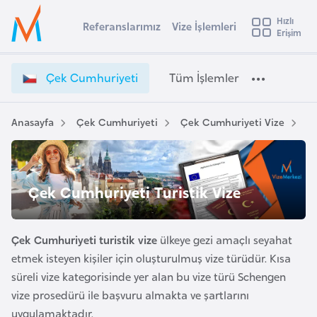
u
Hızlı
s
Referanslarımız
Vize İşlemleri
Başvuru yapmak istediğiniz ülkeyi seçin
Erişim
Ç
İ
Üye
t
Ülke Seçimi
e
Girişi
r
k
l
Çek Cumhuriyeti
Tüm İşlemler
a
C
l
e
u
y
m
Anasayfa
Çek Cumhuriyeti
Çek Cumhuriyeti Vize
Çe
t
a
h
u
i
r
A
i
ş
Çek Cumhuriyeti Turistik Vize
v
y
u
i
e
s
t
Çek Cumhuriyeti turistik vize
ülkeye gezi amaçlı seyahat
m
t
i
etmek isteyen kişiler için oluşturulmuş vize türüdür. Kısa
u
V
süreli vize kategorisinde yer alan bu vize türü Schengen
r
i
vize prosedürü ile başvuru almakta ve şartlarını
y
z
uygulamaktadır.