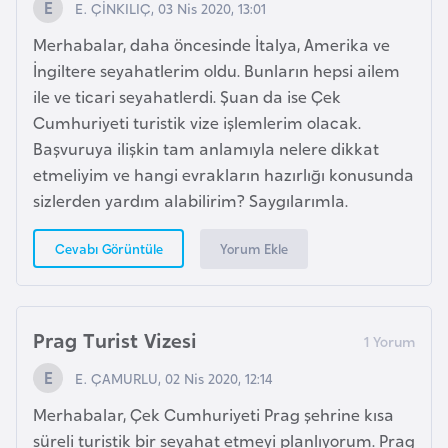
E. ÇİNKILIÇ, 03 Nis 2020, 13:01
p
Merhabalar, daha öncesinde İtalya, Amerika ve
a
İngiltere seyahatlerim oldu. Bunların hepsi ailem
n
ile ve ticari seyahatlerdi. Şuan da ise Çek
y
Cumhuriyeti turistik vize işlemlerim olacak.
a
Başvuruya ilişkin tam anlamıyla nelere dikkat
etmeliyim ve hangi evrakların hazırlığı konusunda
İ
sizlerden yardım alabilirim? Saygılarımla.
s
r
Yorum Ekle
Cevabı Görüntüle
a
i
l
Prag Turist Vizesi
İ
E. ÇAMURLU, 02 Nis 2020, 12:14
s
Merhabalar, Çek Cumhuriyeti Prag şehrine kısa
v
süreli turistik bir seyahat etmeyi planlıyorum. Prag