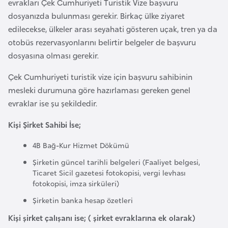
evrakları Çek Cumhuriyeti Turistik Vize başvuru
l
dosyanızda bulunması gerekir. Birkaç ülke ziyaret
g
edilecekse, ülkeler arası seyahati gösteren uçak, tren ya da
a
otobüs rezervasyonlarını belirtir belgeler de başvuru
r
dosyasına olması gerekir.
i
s
Çek Cumhuriyeti turistik vize için başvuru sahibinin
t
mesleki durumuna göre hazırlaması gereken genel
a
evraklar ise şu şekildedir.
n
Kişi Şirket Sahibi İse;
B
4B Bağ-Kur Hizmet Dökümü
u
Şirketin güncel tarihli belgeleri (Faaliyet belgesi,
r
Ticaret Sicil gazetesi fotokopisi, vergi levhası
k
fotokopisi, imza sirküleri)
i
Şirketin banka hesap özetleri
n
Kişi şirket çalışanı ise; ( şirket evraklarına ek olarak)
a