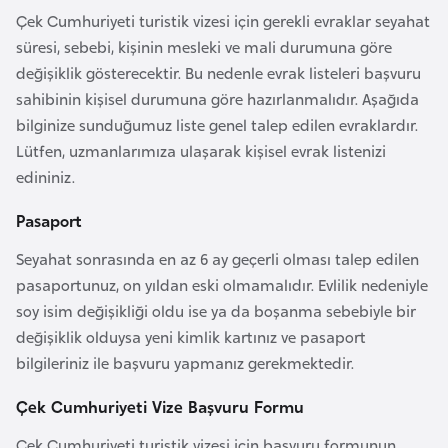
e
Çek Cumhuriyeti turistik vizesi için gerekli evraklar seyahat
y
süresi, sebebi, kişinin mesleki ve mali durumuna göre
n
değişiklik gösterecektir. Bu nedenle evrak listeleri başvuru
sahibinin kişisel durumuna göre hazırlanmalıdır. Aşağıda
bilginize sunduğumuz liste genel talep edilen evraklardır.
B
Lütfen, uzmanlarımıza ulaşarak kişisel evrak listenizi
a
edininiz.
n
g
Pasaport
l
a
Seyahat sonrasında en az 6 ay geçerli olması talep edilen
d
pasaportunuz, on yıldan eski olmamalıdır. Evlilik nedeniyle
e
soy isim değişikliği oldu ise ya da boşanma sebebiyle bir
ş
değişiklik olduysa yeni kimlik kartınız ve pasaport
bilgileriniz ile başvuru yapmanız gerekmektedir.
B
Çek Cumhuriyeti Vize Başvuru Formu
e
Çek Cumhuriyeti turistik vizesi için başvuru formunun
l