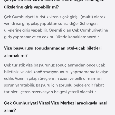
k
ülkelerine giriş yapabilir mi?
a
Çek Cumhuriyeti turistik vizeniz çok girişli (multi) olarak
verildi ise giriş çıkış yaptıktan sonra diğer Schengen
D
ülkelerine giriş yapabilir. Önemli olan Çek Cumhuriyeti’ne
e
giriş yapmanız ve en çok bu ülkede konaklamanızdır.
m
o
Vize başvurusu sonuçlanmadan otel-uçak biletleri
k
alınmalı mı?
r
Çek turistik vize başvurunuz sonuçlanmadan önce uçak
a
biletinizi ve otel konfirmasyonunuzu yapmamanız tavsiye
t
edilir. Vizenin çıkış süreçlerinin uzun ve belli olmaması
i
sorun yaratabilir. Başvuru için zorunlu belgelerdir fakat
k
tarihleri içeren rezervasyon belgesi yeterli olacaktır.
K
o
Çek Cumhuriyeti Vizesi Vize Merkezi aracılığıyla nasıl
n
alınır?
g