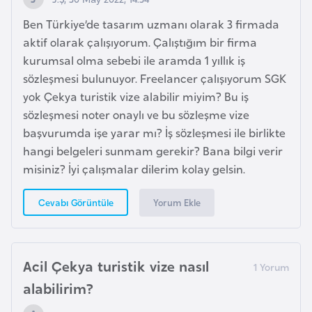
i
Ben Türkiye’de tasarım uzmanı olarak 3 firmada
y
aktif olarak çalışıyorum. Çalıştığım bir firma
a
kurumsal olma sebebi ile aramda 1 yıllık iş
sözleşmesi bulunuyor. Freelancer çalışıyorum SGK
G
yok Çekya turistik vize alabilir miyim? Bu iş
a
sözleşmesi noter onaylı ve bu sözleşme vize
n
başvurumda işe yarar mı? İş sözleşmesi ile birlikte
a
hangi belgeleri sunmam gerekir? Bana bilgi verir
misiniz? İyi çalışmalar dilerim kolay gelsin.
G
Yorum Ekle
Cevabı Görüntüle
i
n
e
B
Acil Çekya turistik vize nasıl
i
alabilirim?
s