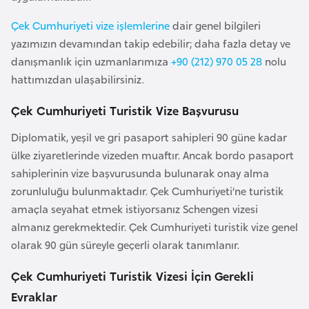
a
e
İ
Çek Cumhuriyeti vize işlemlerine
dair genel bilgileri
ş
yazımızın devamından takip edebilir; daha fazla detay ve
A
l
danışmanlık için uzmanlarımıza
+90 (212) 970 05 28
nolu
z
e
hattımızdan ulaşabilirsiniz.
e
m
r
l
Çek Cumhuriyeti Turistik Vize Başvurusu
b
e
a
Diplomatik, yeşil ve gri pasaport sahipleri 90 güne kadar
r
y
i
ülke ziyaretlerinde vizeden muaftır. Ancak bordo pasaport
c
sahiplerinin vize başvurusunda bulunarak onay alma
a
zorunluluğu bulunmaktadır. Çek Cumhuriyeti’ne turistik
n
amaçla seyahat etmek istiyorsanız Schengen vizesi
almanız gerekmektedir. Çek Cumhuriyeti turistik vize genel
olarak 90 gün süreyle geçerli olarak tanımlanır.
B
a
Çek Cumhuriyeti Turistik Vizesi İçin Gerekli
h
Evraklar
r