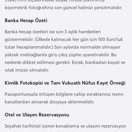
i
biyometrik fotoğrafınız son güncel halinizi yansıtmalıdır.
n
Banka Hesap Özeti
B
Banka hesap özetleri ise son 3 aylık hareketleri
o
göstermelidir. (Ülkede kalınacak her gün için 100 Euro’luk
s
tutar hesaplanmalıdır.) Son aylarda normalde olmayan
n
yüksek meblağlarda giriş çıkış şüphe uyandırabilir. Bu
a
nedenle dikkat edilmesi gerekir. Evrak, bankadan kaşeli ve
H
ıslak imzalı olmalıdır.
e
r
Kimlik Fotokopisi ve Tam Vukuatlı Nüfus Kayıt Örneği
s
Pasaportunuzla örtüşen bilgilere sahip evraklarınız resmi
e
kanallardan alınarak dosyaya eklenmelidir.
k
Otel ve Ulaşım Rezervasyonu
B
Seyahat tarihinizi içeren konaklama ve ulaşım rezervasyon
u