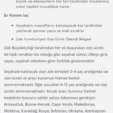
küçük ise ebeveynlerin her biri tarafından imzalanmış
r
noter tasdikli muvafakat name.
i
Ev Hanımı ise;
y
e
Seyahatin masraflarını karşılayacak kişi tarafından
yazılacak sponsor yazısı ve mali evraklar
t
i
Çek Cumhuriyeti Vize Ücret Ödendi Belgesi
Çek Büyükelçiliği tarafından her yıl duyurulan vize ücreti
C
de tıpkı evraklar da olduğu gibi seyahat süresi, ülkeye giriş
e
sayısı, seyahat sebebine göre farklılık gösterecektir.
z
Seyahate katılacak olan aile bireyleri 0-6 yaş aralığında ise
a
vize ücreti ve aracı kurumun hizmet bedeli
y
alınmamaktadır. Eğer çocuklar 6-12 yaş aralığında ise vize
i
ücreti alınmamaktadır. Ancak aracı kuruma hizmet
r
bedelinin başvuru sahibi adına ödenmesi gerekiyor.
Arnavutluk, Bosna-Hersek, Cape Verde, Makedonya,
C
Moldova, Karadağ, Rusya, Sırbistan, Ukrayna, Azerbaycan