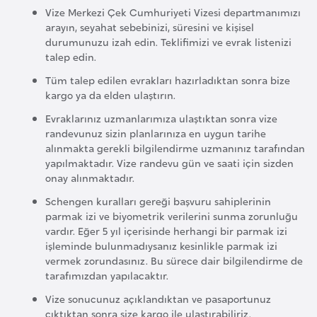
o
Vize Merkezi Çek Cumhuriyeti Vizesi departmanımızı
arayın, seyahat sebebinizi, süresini ve kişisel
durumunuzu izah edin. Teklifimizi ve evrak listenizi
B
talep edin.
u
Tüm talep edilen evrakları hazırladıktan sonra bize
l
kargo ya da elden ulaştırın.
g
Evraklarınız uzmanlarımıza ulaştıktan sonra vize
a
randevunuz sizin planlarınıza en uygun tarihe
r
alınmakta gerekli bilgilendirme uzmanınız tarafından
i
yapılmaktadır. Vize randevu gün ve saati için sizden
onay alınmaktadır.
s
t
Schengen kuralları gereği başvuru sahiplerinin
parmak izi ve biyometrik verilerini sunma zorunluğu
a
vardır. Eğer 5 yıl içerisinde herhangi bir parmak izi
n
işleminde bulunmadıysanız kesinlikle parmak izi
vermek zorundasınız. Bu sürece dair bilgilendirme de
tarafımızdan yapılacaktır.
E
r
Vize sonucunuz açıklandıktan ve pasaportunuz
m
çıktıktan sonra size kargo ile ulaştırabiliriz.