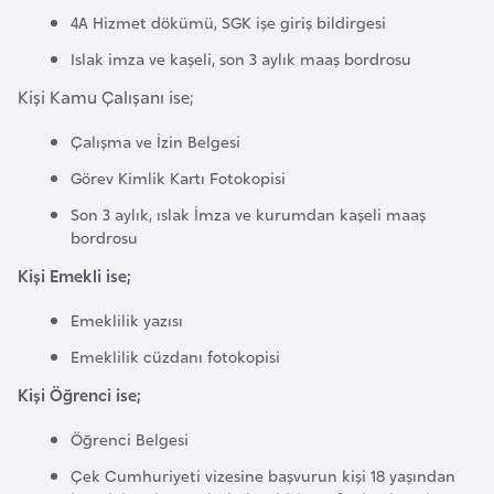
F
4A Hizmet dökümü, SGK işe giriş bildirgesi
a
Islak imza ve kaşeli, son 3 aylık maaş bordrosu
s
Kişi Kamu Çalışanı ise;
o
Çalışma ve İzin Belgesi
Ç
Görev Kimlik Kartı Fotokopisi
a
Son 3 aylık, ıslak İmza ve kurumdan kaşeli maaş
d
bordrosu
Kişi Emekli ise;
Ç
e
Emeklilik yazısı
k
Emeklilik cüzdanı fotokopisi
C
Kişi Öğrenci ise;
u
m
Öğrenci Belgesi
h
Çek Cumhuriyeti vizesine başvurun kişi 18 yaşından
u