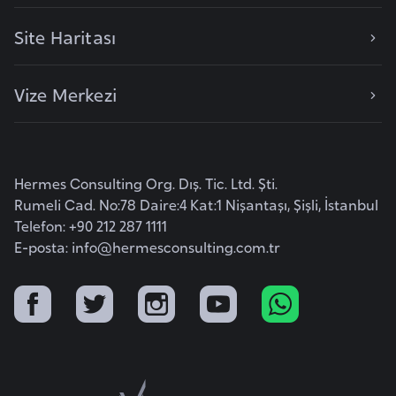
Site Haritası
K
a
Vize Merkezi
m
e
r
u
Hermes Consulting Org. Dış. Tic. Ltd. Şti.
n
Rumeli Cad. No:78 Daire:4 Kat:1 Nişantaşı, Şişli, İstanbul
Telefon: +90 212 287 1111
K
E-posta:
info@hermesconsulting.com.tr
a
n
a
d
a