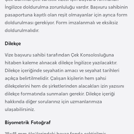
İngilizce doldurulma zorunluluğu vardır. Başvuru sahibinin
a
pasaportuna kayıtlı olan reşit olmayanlar için ayrıca form
r
doldurulması gerekiyor. Form imzalanmalı ve eksiksiz
u
doldurulmalıdır.
s
Dilekçe
B
Vize başvuru sahibi tarafından Çek Konsolosluğuna
e
hitaben kaleme alınacak dilekçe İngilizce yazılacaktır.
l
Dilekçe içeriğinde seyahatin amacı ve seyahat tarihleri
ç
açıkça belirtilmelidir. Çalışan kişilerin hem şahsi
i
dilekçelerini hem de şirketlerinden alacakları izin yazısını
k
dilekçe formatında sunmaları gerekir. Dilekçe içeriği
a
hakkında diğer sorularınız için uzmanlarımıza
ulaşabilirsiniz.
B
e
Biyometrik Fotoğraf
n
35x45 mm ölçülerindeki beyaz fonda çektirilmiş