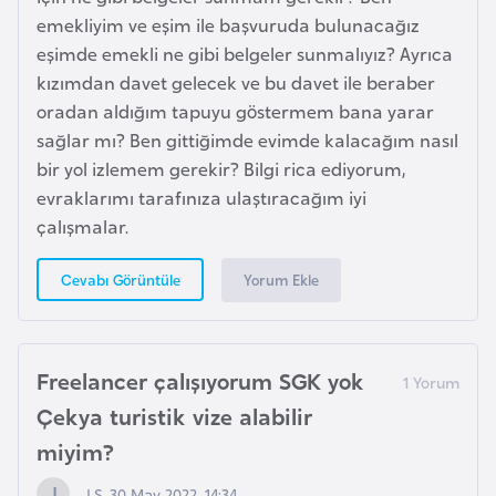
F
emekliyim ve eşim ile başvuruda bulunacağız
r
eşimde emekli ne gibi belgeler sunmalıyız? Ayrıca
a
kızımdan davet gelecek ve bu davet ile beraber
n
oradan aldığım tapuyu göstermem bana yarar
s
sağlar mı? Ben gittiğimde evimde kalacağım nasıl
a
bir yol izlemem gerekir? Bilgi rica ediyorum,
evraklarımı tarafınıza ulaştıracağım iyi
G
çalışmalar.
a
Yorum Ekle
Cevabı Görüntüle
b
o
n
Freelancer çalışıyorum SGK yok
G
Çekya turistik vize alabilir
a
miyim?
m
b
J.Ş, 30 May 2022, 14:34