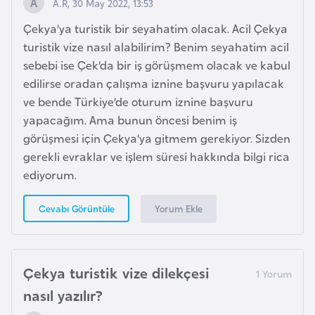
s
A.R, 30 May 2022, 13:53
a
Çekya’ya turistik bir seyahatim olacak. Acil Çekya
u
turistik vize nasıl alabilirim? Benim seyahatim acil
sebebi ise Çek’da bir iş görüşmem olacak ve kabul
G
edilirse oradan çalışma iznine başvuru yapılacak
i
ve bende Türkiye’de oturum iznine başvuru
n
yapacağım. Ama bunun öncesi benim iş
e
görüşmesi için Çekya’ya gitmem gerekiyor. Sizden
gerekli evraklar ve işlem süresi hakkında bilgi rica
ediyorum.
G
r
Yorum Ekle
Cevabı Görüntüle
e
n
a
d
Çekya turistik vize dilekçesi
a
nasıl yazılır?