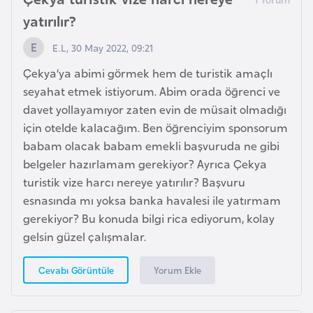
d
yatırılır?
a
E.L, 30 May 2022, 09:21
n
Çekya’ya abimi görmek hem de turistik amaçlı
seyahat etmek istiyorum. Abim orada öğrenci ve
G
davet yollayamıyor zaten evin de müsait olmadığı
u
için otelde kalacağım. Ben öğrenciyim sponsorum
y
babam olacak babam emekli başvuruda ne gibi
a
belgeler hazırlamam gerekiyor? Ayrıca Çekya
n
turistik vize harcı nereye yatırılır? Başvuru
a
esnasında mı yoksa banka havalesi ile yatırmam
gerekiyor? Bu konuda bilgi rica ediyorum, kolay
H
gelsin güzel çalışmalar.
i
n
Yorum Ekle
Cevabı Görüntüle
d
i